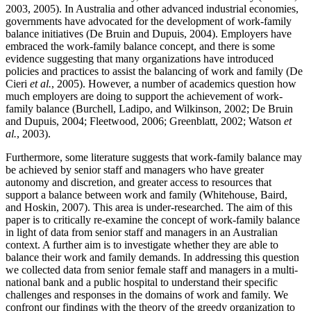
2003, 2005). In Australia and other advanced industrial economies,
governments have advocated for the development of work-family
balance initiatives (De Bruin and Dupuis, 2004). Employers have
embraced the work-family balance concept, and there is some
evidence suggesting that many organizations have introduced
policies and practices to assist the balancing of work and family (De
Cieri
et al.
, 2005). However, a number of academics question how
much employers are doing to support the achievement of work-
family balance (Burchell, Ladipo, and Wilkinson, 2002; De Bruin
and Dupuis, 2004; Fleetwood, 2006; Greenblatt, 2002; Watson
et
al.
, 2003).
Furthermore, some literature suggests that work-family balance may
be achieved by senior staff and managers who have greater
autonomy and discretion, and greater access to resources that
support a balance between work and family (Whitehouse, Baird,
and Hoskin, 2007). This area is under-researched. The aim of this
paper is to critically re-examine the concept of work-family balance
in light of data from senior staff and managers in an Australian
context. A further aim is to investigate whether they are able to
balance their work and family demands. In addressing this question
we collected data from senior female staff and managers in a multi-
national bank and a public hospital to understand their specific
challenges and responses in the domains of work and family. We
confront our findings with the theory of the greedy organization to