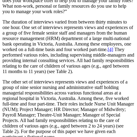
does your workplace offer to help you to manage your family roles?
What non-work, personal or family resources do you use to help
you to manage your work roles?”
The duration of interviews varied from between thirty minutes to
one hour. One set of interviews represents views and experiences of
a group of five female senior staff and managers from the human
resource management (HRM) department of a large multi-national
bank operating in Victoria, Australia. Among these employees, one
worked on a full-time basis and four worked part-time.
[4]
They
performed various roles, including supervising middle-managers and
providing internal consulting services. All had family responsibilities
relating to the care of children of various ages (e.g., aged between
11 months to 11 years) (see Table 2).
The other set of interviews represents views and experiences of a
group of nine senior nursing and administrative staff holding
managerial responsibilities across various functional areas at a
regional hospital in Victoria, Australia. Among these, five worked
full-time and four part-time. Their roles include Nurse Unit Manager
(NUM); Project Manager; HR Director; Manager of Midwifery;
Payroll Manager; Theatre-Unit Manager; Manager of Special
Projects. All had family responsibilities relating to the care of
children of various ages (e.g., aged between 2 to 24 years) (see
Table 2). For the purpose of this paper we have given each
participant a fictional name.