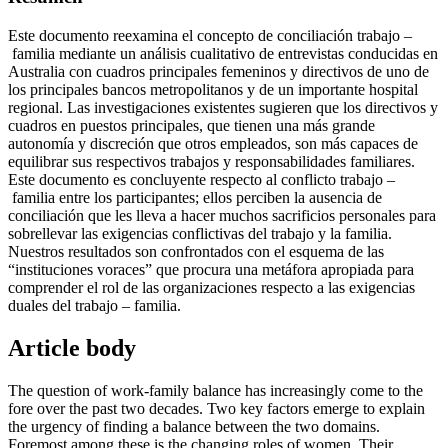
Este documento reexamina el concepto de conciliación trabajo –
familia mediante un análisis cualitativo de entrevistas conducidas en
Australia con cuadros principales femeninos y directivos de uno de
los principales bancos metropolitanos y de un importante hospital
regional. Las investigaciones existentes sugieren que los directivos y
cuadros en puestos principales, que tienen una más grande
autonomía y discreción que otros empleados, son más capaces de
equilibrar sus respectivos trabajos y responsabilidades familiares.
Este documento es concluyente respecto al conflicto trabajo –
familia entre los participantes; ellos perciben la ausencia de
conciliación que les lleva a hacer muchos sacrificios personales para
sobrellevar las exigencias conflictivas del trabajo y la familia.
Nuestros resultados son confrontados con el esquema de las
“instituciones voraces” que procura una metáfora apropiada para
comprender el rol de las organizaciones respecto a las exigencias
duales del trabajo – familia.
Article body
The question of work-family balance has increasingly come to the
fore over the past two decades. Two key factors emerge to explain
the urgency of finding a balance between the two domains.
Foremost among these is the changing roles of women. Their