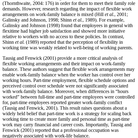
(Thornthwaite, 2004: 176) in order for them to meet their family role
demands. However, research regarding the impact of flexible work
arrangements on work-family balance is mixed (Hill
et al.
, 2001;
Galinsky and Johnson, 1998; Shinn
et al.
, 1989). For example,
Galinsky and Johnson (1998) found that employees in general with
flexitime had higher job satisfaction and showed more initiative
relative to workers with no access to these policies. In contrast,
Shinn
et al.
(1989) reported that the perception of flexibility in
working time was weakly related to well-being of working parents.
Tausig and Fenwick (2001) provide a more critical analysis of
flexible working arrangements and their impact on work-family
balance. These authors suggest that flexible work arrangements may
enable work-family balance when the worker has control over her
working hours. Part-time employment, flexible schedule options and
perceived control over schedule were not significantly associated
with work-family balance. Moreover, when differences in “hours
worked” between full-time and part-time employees were controlled
for, part-time employees reported greater work-family conflict
(Tausig and Fenwick, 2001). This result raises questions about a
widely held belief that part-time work is a strategy for scaling back
working time to create more family and personal time as part-time
work may carry financial and career costs. Importantly, Tausig and
Fenwick (2001) reported that a professional occupation was
negatively associated with work-life balance.