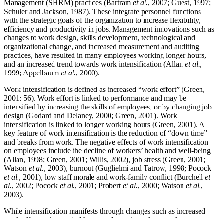
Management (SHRM) practices (Bartram
et al.
, 2007; Guest, 1997;
Schuler and Jackson, 1987). These integrate personnel functions
with the strategic goals of the organization to increase flexibility,
efficiency and productivity in jobs. Management innovations such as
changes to work design, skills development, technological and
organizational change, and increased measurement and auditing
practices, have resulted in many employees working longer hours,
and an increased trend towards work intensification (Allan
et al.
,
1999; Appelbaum
et al.
, 2000).
Work intensification is defined as increased “work effort” (Green,
2001: 56). Work effort is linked to performance and may be
intensified by increasing the skills of employees, or by changing job
design (Godard and Delaney, 2000; Green, 2001). Work
intensification is linked to longer working hours (Green, 2001). A
key feature of work intensification is the reduction of “down time”
and breaks from work. The negative effects of work intensification
on employees include the decline of workers’ health and well-being
(Allan, 1998; Green, 2001; Willis, 2002), job stress (Green, 2001;
Watson
et al.
, 2003), burnout (Guglielmi and Tatrow, 1998; Pocock
et al.
, 2001), low staff morale and work-family conflict (Burchell
et
al.
, 2002; Pocock
et al.
, 2001; Probert
et al.
, 2000; Watson
et al.
,
2003).
While intensification manifests through changes such as increased