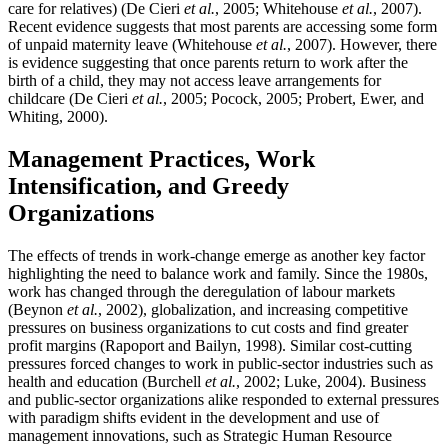
care for relatives) (De Cieri
et al.
, 2005; Whitehouse
et al.
, 2007).
Recent evidence suggests that most parents are accessing some form
of unpaid maternity leave (Whitehouse
et al.
, 2007). However, there
is evidence suggesting that once parents return to work after the
birth of a child, they may not access leave arrangements for
childcare (De Cieri
et al.
, 2005; Pocock, 2005; Probert, Ewer, and
Whiting, 2000).
Management Practices, Work
Intensification, and Greedy
Organizations
The effects of trends in work-change emerge as another key factor
highlighting the need to balance work and family. Since the 1980s,
work has changed through the deregulation of labour markets
(Beynon
et al.
, 2002), globalization, and increasing competitive
pressures on business organizations to cut costs and find greater
profit margins (Rapoport and Bailyn, 1998). Similar cost-cutting
pressures forced changes to work in public-sector industries such as
health and education (Burchell
et al.
, 2002; Luke, 2004). Business
and public-sector organizations alike responded to external pressures
with paradigm shifts evident in the development and use of
management innovations, such as Strategic Human Resource