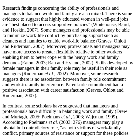
Research findings concerning the ability of professionals and
managers to balance work and family are also mixed. There is some
evidence to suggest that highly educated women in well-paid jobs
are “best placed to access supportive policies” (Whitehouse, Baird,
and Hoskin, 2007). Some managers and professionals may be able
to minimize work-life conflict by purchasing support such as
cleaners and nannies to enable work-life balance (Graves, Ohlott
and Ruderman, 2007). Moreover, professionals and managers may
have more access to greater flexibility relative to other workers
enabling them to better cope with the heavy work and family
demands (Eaton, 2003; Rau and Hyland, 2002). Skills developed by
female managers in their family role may be useful in their role as
managers (Ruderman
et al.
, 2002). Moreover, some research
suggests there is no association between family role commitment
and work-to-family interference. Parent-role commitment had a
positive association with career satisfaction (Graves, Ohlott and
Ruderman, 2007).
In contrast, some scholars have suggested that managers and
professionals have difficulty in balancing work and family (Drew
and Murtagh, 2005; Poelmans
et al.
, 2003; Wajcman, 1999).
According to Poelmans
et al.
(2003: 276) managers may play a
pivotal but contradictory role, “as both victims of work-family
conflict, primary sources of resistance or support for these policies