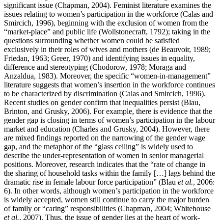
significant issue (Chapman, 2004). Feminist literature examines the
issues relating to women’s participation in the workforce (Calas and
Smircich, 1996), beginning with the exclusion of women from the
“market-place” and public life (Wollstonecraft, 1792); taking in the
questions surrounding whether women could be satisfied
exclusively in their roles of wives and mothers (de Beauvoir, 1989;
Friedan, 1963; Greer, 1970) and identifying issues in equality,
difference and stereotyping (Chodorow, 1978; Moraga and
Anzaldua, 1983). Moreover, the specific “women-in-management”
literature suggests that women’s insertion in the workforce continues
to be characterized by discrimination (Calas and Smircich, 1996).
Recent studies on gender confirm that inequalities persist (Blau,
Brinton, and Grusky, 2006). For example, there is evidence that the
gender gap is closing in terms of women’s participation in the labour
market and education (Charles and Grusky, 2004). However, there
are mixed findings reported on the narrowing of the gender wage
gap, and the metaphor of the “glass ceiling” is widely used to
describe the under-representation of women in senior managerial
positions. Moreover, research indicates that the “rate of change in
the sharing of household tasks within the family […] lags behind the
dramatic rise in female labour force participation” (Blau
et al.
, 2006:
6). In other words, although women’s participation in the workforce
is widely accepted, women still continue to carry the major burden
of family or “caring” responsibilities (Chapman, 2004; Whitehouse
et al.
, 2007). Thus, the issue of gender lies at the heart of work-