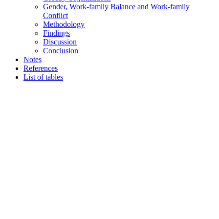
Gender, Work-family Balance and Work-family
Conflict
Methodology
Findings
Discussion
Conclusion
Notes
References
List of tables