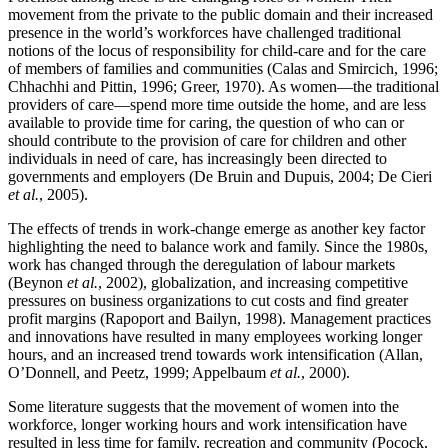
movement from the private to the public domain and their increased
presence in the world’s workforces have challenged traditional
notions of the locus of responsibility for child-care and for the care
of members of families and communities (Calas and Smircich, 1996;
Chhachhi and Pittin, 1996; Greer, 1970). As women—the traditional
providers of care—spend more time outside the home, and are less
available to provide time for caring, the question of who can or
should contribute to the provision of care for children and other
individuals in need of care, has increasingly been directed to
governments and employers (De Bruin and Dupuis, 2004; De Cieri
et al.
, 2005).
The effects of trends in work-change emerge as another key factor
highlighting the need to balance work and family. Since the 1980s,
work has changed through the deregulation of labour markets
(Beynon
et al.
, 2002), globalization, and increasing competitive
pressures on business organizations to cut costs and find greater
profit margins (Rapoport and Bailyn, 1998). Management practices
and innovations have resulted in many employees working longer
hours, and an increased trend towards work intensification (Allan,
O’Donnell, and Peetz, 1999; Appelbaum
et al.
, 2000).
Some literature suggests that the movement of women into the
workforce, longer working hours and work intensification have
resulted in less time for family, recreation and community (Pocock,