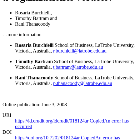
Rosaria Burchielli
,
Timothy Bartram
and
Rani Thanacoody
…more information
Rosaria Burchielli
School of Business,
LaTrobe University,
Victoria,
Australia,
r.burchielli@latrobe.edu.au
Timothy Bartram
School of Business,
LaTrobe University,
Victoria,
Australia,
t.bartram@latrobe.edu.au
Rani Thanacoody
School of Business,
LaTrobe University,
Victoria,
Australia,
p.thanacoody@latrobe.edu.au
Online publication: June 3, 2008
URI
https://id.erudit.org/iderudit/018124ar
Copied
An error has
occurred
DOI
https://doi.org/10.7202/018124ar
Copied
An error has