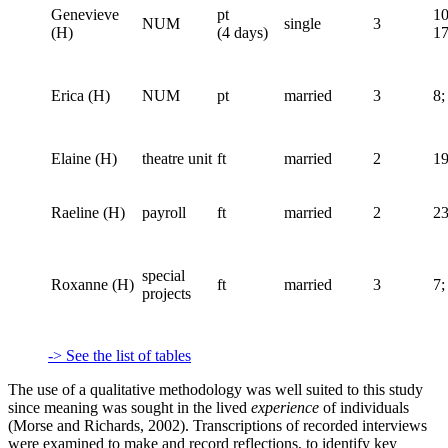
Genevieve
pt
10
NUM
single
3
(H)
(4 days)
1
Erica (H)
NUM
pt
married
3
8;
Elaine (H)
theatre unit
ft
married
2
19
Raeline (H)
payroll
ft
married
2
23
special
Roxanne (H)
ft
married
3
7;
projects
-> See the list of tables
The use of a qualitative methodology was well suited to this study
since meaning was sought in the lived
experience
of individuals
(Morse and Richards, 2002). Transcriptions of recorded interviews
were examined to make and record reflections, to identify key