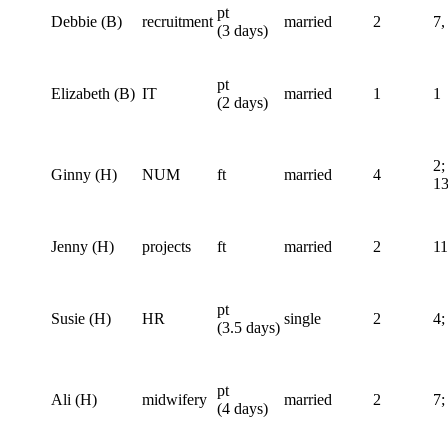
pt
Debbie (B)
recruitment
married
2
7,
(3 days)
pt
Elizabeth (B)
IT
married
1
1
(2 days)
2;
Ginny (H)
NUM
ft
married
4
13
Jenny (H)
projects
ft
married
2
11
pt
Susie (H)
HR
single
2
4;
(3.5 days)
pt
Ali (H)
midwifery
married
2
7;
(4 days)