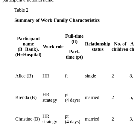
Table 2
Summary of Work-Family Characteristics
Full-time
Participant
(ft)
name
Relationship
No. of
A
Work role
(B=Bank),
status
children
ch
Part-
(H=Hospital)
time (pt)
Alice (B)
HR
ft
single
2
8,
HR
pt
Brenda (B)
married
2
5,
strategy
(4 days)
HR
pt
Christine (B)
married
2
3,
strategy
(4 days)