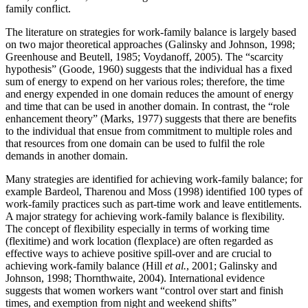
family conflict.
The literature on strategies for work-family balance is largely based
on two major theoretical approaches (Galinsky and Johnson, 1998;
Greenhouse and Beutell, 1985; Voydanoff, 2005). The “scarcity
hypothesis” (Goode, 1960) suggests that the individual has a fixed
sum of energy to expend on her various roles; therefore, the time
and energy expended in one domain reduces the amount of energy
and time that can be used in another domain. In contrast, the “role
enhancement theory” (Marks, 1977) suggests that there are benefits
to the individual that ensue from commitment to multiple roles and
that resources from one domain can be used to fulfil the role
demands in another domain.
Many strategies are identified for achieving work-family balance; for
example Bardeol, Tharenou and Moss (1998) identified 100 types of
work-family practices such as part-time work and leave entitlements.
A major strategy for achieving work-family balance is flexibility.
The concept of flexibility especially in terms of working time
(flexitime) and work location (flexplace) are often regarded as
effective ways to achieve positive spill-over and are crucial to
achieving work-family balance (Hill
et al.
, 2001; Galinsky and
Johnson, 1998; Thornthwaite, 2004). International evidence
suggests that women workers want “control over start and finish
times, and exemption from night and weekend shifts”