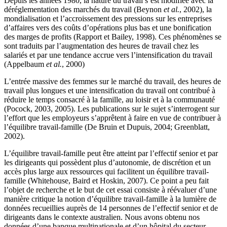
Depuis les années 1980, la nature du travail s’est modifiée avec la
déréglementation des marchés du travail (Beynon
et al.
, 2002), la
mondialisation et l’accroissement des pressions sur les entreprises
d’affaires vers des coûts d’opérations plus bas et une bonification
des marges de profits (Rapport et Bailey, 1998). Ces phénomènes se
sont traduits par l’augmentation des heures de travail chez les
salariés et par une tendance accrue vers l’intensification du travail
(Appelbaum
et al.
, 2000)
L’entrée massive des femmes sur le marché du travail, des heures de
travail plus longues et une intensification du travail ont contribué à
réduire le temps consacré à la famille, au loisir et à la communauté
(Pocock, 2003, 2005). Les publications sur le sujet s’interrogent sur
l’effort que les employeurs s’apprêtent à faire en vue de contribuer à
l’équilibre travail-famille (De Bruin et Dupuis, 2004; Greenblatt,
2002).
L’équilibre travail-famille peut être atteint par l’effectif senior et par
les dirigeants qui possèdent plus d’autonomie, de discrétion et un
accès plus large aux ressources qui facilitent un équilibre travail-
famille (Whitehouse, Baird et Hoskin, 2007). Ce point a peu fait
l’objet de recherche et le but de cet essai consiste à réévaluer d’une
manière critique la notion d’équilibre travail-famille à la lumière de
données recueillies auprès de 14 personnes de l’effectif senior et de
dirigeants dans le contexte australien. Nous avons obtenu nos
données d’une banque multinationale et d’un hôpital du secteur