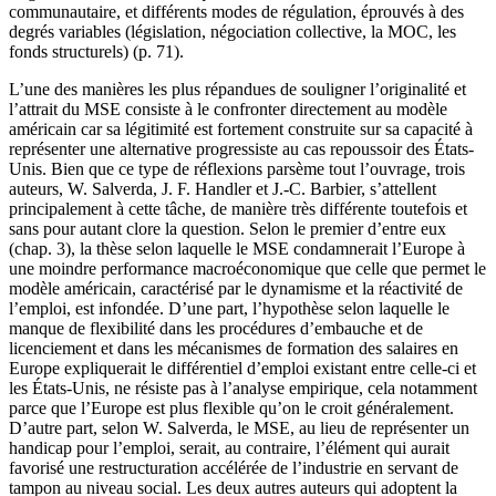
communautaire, et différents modes de régulation, éprouvés à des
degrés variables (législation, négociation collective, la MOC, les
fonds structurels) (p. 71).
L’une des manières les plus répandues de souligner l’originalité et
l’attrait du MSE consiste à le confronter directement au modèle
américain car sa légitimité est fortement construite sur sa capacité à
représenter une alternative progressiste au cas repoussoir des États-
Unis. Bien que ce type de réflexions parsème tout l’ouvrage, trois
auteurs, W. Salverda, J. F. Handler et J.-C. Barbier, s’attellent
principalement à cette tâche, de manière très différente toutefois et
sans pour autant clore la question. Selon le premier d’entre eux
(chap. 3), la thèse selon laquelle le MSE condamnerait l’Europe à
une moindre performance macroéconomique que celle que permet le
modèle américain, caractérisé par le dynamisme et la réactivité de
l’emploi, est infondée. D’une part, l’hypothèse selon laquelle le
manque de flexibilité dans les procédures d’embauche et de
licenciement et dans les mécanismes de formation des salaires en
Europe expliquerait le différentiel d’emploi existant entre celle-ci et
les États-Unis, ne résiste pas à l’analyse empirique, cela notamment
parce que l’Europe est plus flexible qu’on le croit généralement.
D’autre part, selon W. Salverda, le MSE, au lieu de représenter un
handicap pour l’emploi, serait, au contraire, l’élément qui aurait
favorisé une restructuration accélérée de l’industrie en servant de
tampon au niveau social. Les deux autres auteurs qui adoptent la