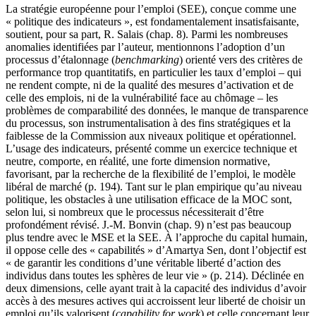
La stratégie européenne pour l’emploi (SEE), conçue comme une
« politique des indicateurs », est fondamentalement insatisfaisante,
soutient, pour sa part, R. Salais (chap. 8). Parmi les nombreuses
anomalies identifiées par l’auteur, mentionnons l’adoption d’un
processus d’étalonnage (
benchmarking
) orienté vers des critères de
performance trop quantitatifs, en particulier les taux d’emploi – qui
ne rendent compte, ni de la qualité des mesures d’activation et de
celle des emplois, ni de la vulnérabilité face au chômage – les
problèmes de comparabilité des données, le manque de transparence
du processus, son instrumentalisation à des fins stratégiques et la
faiblesse de la Commission aux niveaux politique et opérationnel.
L’usage des indicateurs, présenté comme un exercice technique et
neutre, comporte, en réalité, une forte dimension normative,
favorisant, par la recherche de la flexibilité de l’emploi, le modèle
libéral de marché (p. 194). Tant sur le plan empirique qu’au niveau
politique, les obstacles à une utilisation efficace de la MOC sont,
selon lui, si nombreux que le processus nécessiterait d’être
profondément révisé. J.-M. Bonvin (chap. 9) n’est pas beaucoup
plus tendre avec le MSE et la SEE. À l’approche du capital humain,
il oppose celle des « capabilités » d’Amartya Sen, dont l’objectif est
« de garantir les conditions d’une véritable liberté d’action des
individus dans toutes les sphères de leur vie » (p. 214). Déclinée en
deux dimensions, celle ayant trait à la capacité des individus d’avoir
accès à des mesures actives qui accroissent leur liberté de choisir un
emploi qu’ils valorisent (
capability for work
) et celle concernant leur