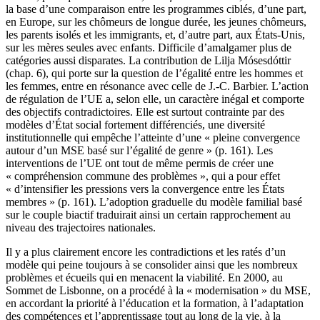
la base d’une comparaison entre les programmes ciblés, d’une part,
en Europe, sur les chômeurs de longue durée, les jeunes chômeurs,
les parents isolés et les immigrants, et, d’autre part, aux États-Unis,
sur les mères seules avec enfants. Difficile d’amalgamer plus de
catégories aussi disparates. La contribution de Lilja Mósesdóttir
(chap. 6), qui porte sur la question de l’égalité entre les hommes et
les femmes, entre en résonance avec celle de J.-C. Barbier. L’action
de régulation de l’UE a, selon elle, un caractère inégal et comporte
des objectifs contradictoires. Elle est surtout contrainte par des
modèles d’État social fortement différenciés, une diversité
institutionnelle qui empêche l’atteinte d’une « pleine convergence
autour d’un MSE basé sur l’égalité de genre » (p. 161). Les
interventions de l’UE ont tout de même permis de créer une
« compréhension commune des problèmes », qui a pour effet
« d’intensifier les pressions vers la convergence entre les États
membres » (p. 161). L’adoption graduelle du modèle familial basé
sur le couple biactif traduirait ainsi un certain rapprochement au
niveau des trajectoires nationales.
Il y a plus clairement encore les contradictions et les ratés d’un
modèle qui peine toujours à se consolider ainsi que les nombreux
problèmes et écueils qui en menacent la viabilité. En 2000, au
Sommet de Lisbonne, on a procédé à la « modernisation » du MSE,
en accordant la priorité à l’éducation et la formation, à l’adaptation
des compétences et l’apprentissage tout au long de la vie, à la