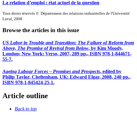
La relation d’emploi : état actuel de la question
Tous droits réservés © Département des relations industrielles de l'Université
Laval, 2008
Browse the articles in this issue
US Labor in Trouble and Transition: The Failure of Reform from
Above, The Promise of Revival from Below
, by Kim Moody,
London; New York: Verso, 2007, 289 pp., ISBN 978-1-844671-
55-7.
Ageing Labour Forces – Promises and Prospects
, edited by
Philip Taylor, Cheltenham, UK: Edward Elgar, 2008, 240 pp.,
ISBN 978-1-845424-25-1.
Article outline
Back to top