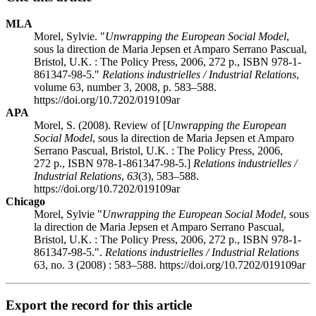
MLA
Morel, Sylvie. "
Unwrapping the European Social Model
,
sous la direction de Maria Jepsen et Amparo Serrano Pascual,
Bristol, U.K. : The Policy Press, 2006, 272 p., ISBN 978-1-
861347-98-5."
Relations industrielles / Industrial Relations
,
volume 63, number 3, 2008, p. 583–588.
https://doi.org/10.7202/019109ar
APA
Morel, S. (2008). Review of [
Unwrapping the European
Social Model
, sous la direction de Maria Jepsen et Amparo
Serrano Pascual, Bristol, U.K. : The Policy Press, 2006,
272 p., ISBN 978-1-861347-98-5.]
Relations industrielles /
Industrial Relations
,
63
(3), 583–588.
https://doi.org/10.7202/019109ar
Chicago
Morel, Sylvie "
Unwrapping the European Social Model
, sous
la direction de Maria Jepsen et Amparo Serrano Pascual,
Bristol, U.K. : The Policy Press, 2006, 272 p., ISBN 978-1-
861347-98-5.".
Relations industrielles / Industrial Relations
63, no. 3 (2008) : 583–588. https://doi.org/10.7202/019109ar
Export the record for this article