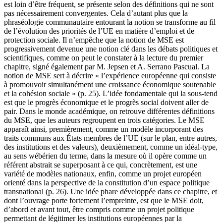
est loin d’être fréquent, se présente selon des définitions qui ne sont
pas nécessairement convergentes. Cela d’autant plus que la
phraséologie communautaire entourant la notion se transforme au fil
de l’évolution des priorités de l’UE en matière d’emploi et de
protection sociale. Il n’empêche que la notion de MSE est
progressivement devenue une notion clé dans les débats politiques et
scientifiques, comme on peut le constater à la lecture du premier
chapitre, signé également par M. Jepsen et A. Serrano Pascual. La
notion de MSE sert à décrire « l’expérience européenne qui consiste
à promouvoir simultanément une croissance économique soutenable
et la cohésion sociale » (p. 25). L’idée fondamentale qui la sous-tend
est que le progrès économique et le progrès social doivent aller de
pair. Dans le monde académique, on retrouve différentes définitions
du MSE, que les auteurs regroupent en trois catégories. Le MSE
apparaît ainsi, premièrement, comme un modèle incorporant des
traits communs aux États membres de l’UE (sur le plan, entre autres,
des institutions et des valeurs), deuxièmement, comme un idéal-type,
au sens wébérien du terme, dans la mesure où il opère comme un
référent abstrait se superposant à ce qui, concrètement, est une
variété de modèles nationaux, enfin, comme un projet européen
orienté dans la perspective de la constitution d’un espace politique
transnational (p. 26). Une idée phare développée dans ce chapitre, et
dont l’ouvrage porte fortement l’empreinte, est que le MSE doit,
d’abord et avant tout, être compris comme un projet politique
permettant de légitimer les institutions européennes par la