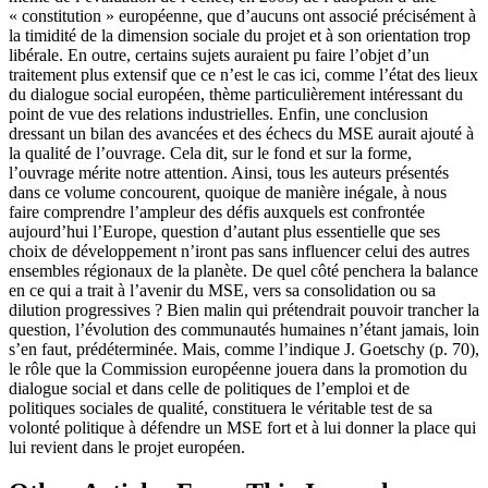
« constitution » européenne, que d’aucuns ont associé précisément à
la timidité de la dimension sociale du projet et à son orientation trop
libérale. En outre, certains sujets auraient pu faire l’objet d’un
traitement plus extensif que ce n’est le cas ici, comme l’état des lieux
du dialogue social européen, thème particulièrement intéressant du
point de vue des relations industrielles. Enfin, une conclusion
dressant un bilan des avancées et des échecs du MSE aurait ajouté à
la qualité de l’ouvrage. Cela dit, sur le fond et sur la forme,
l’ouvrage mérite notre attention. Ainsi, tous les auteurs présentés
dans ce volume concourent, quoique de manière inégale, à nous
faire comprendre l’ampleur des défis auxquels est confrontée
aujourd’hui l’Europe, question d’autant plus essentielle que ses
choix de développement n’iront pas sans influencer celui des autres
ensembles régionaux de la planète. De quel côté penchera la balance
en ce qui a trait à l’avenir du MSE, vers sa consolidation ou sa
dilution progressives ? Bien malin qui prétendrait pouvoir trancher la
question, l’évolution des communautés humaines n’étant jamais, loin
s’en faut, prédéterminée. Mais, comme l’indique J. Goetschy (p. 70),
le rôle que la Commission européenne jouera dans la promotion du
dialogue social et dans celle de politiques de l’emploi et de
politiques sociales de qualité, constituera le véritable test de sa
volonté politique à défendre un MSE fort et à lui donner la place qui
lui revient dans le projet européen.