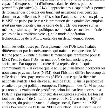
capacité d’expression et d’influence dans les débats publics
(
capability for voice
) (p. 214), l’approche des « capabilités » permet
de formuler des objectifs qui tranchent nettement avec ceux qui
dominent actuellement. En effet, selon l’auteur, sur ces deux plans,
le MSE ne passe pas le test : la promotion de la qualité des emplois
n’est pas une priorité dans le cadre de la SEE, qui repose sur les
mêmes postulats que les politiques néolibérales et sociales-libérales
(celles de la « troisième voie »), et le mode d’opération
technocratique de la MOC engendre un déficit démocratique.
Enfin, les défis posés par l’élargissement de l’UE sont évalués
différemment par les trois auteurs qui traitent cette question. M.
Keune (chap. 7) tente d’évaluer la menace que représente pour le
MSE l’entrée dans l’UE, en mai 2004, de huit anciens pays
socialistes. Par rapport au critère de la reprise de « l’acquis
communautaire », il évalue que le MSE peut aisément incorporer les
nouveaux pays membres (NPM), dont l’histoire diffère beaucoup de
celle des anciens pays membres (APM), parce que la diversité
nationale était déjà très élevée au sein de l’UE. Dans la perspective
ensuite du projet politique européen, l’intégration des NPM ne pose
pas non plus vraiment de problème, selon lui, car leur accession à
l’UE n’a pas représenté pour eux des exigences élevées. Le ton est
tout autre du côté de C. Lafoucriere et de R. Green (chap. 10) qui
analysent, du point de vue du dialogue social, l’avenir du MSE
après l’extension de l’UE en 2004 à dix NPM. Il est urgent, selon