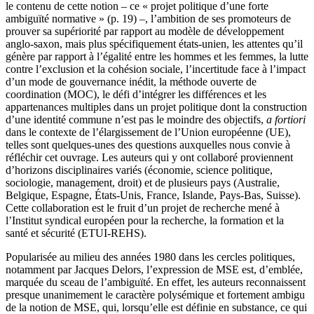
le contenu de cette notion – ce « projet politique d’une forte
ambiguïté normative » (p. 19) –, l’ambition de ses promoteurs de
prouver sa supériorité par rapport au modèle de développement
anglo-saxon, mais plus spécifiquement états-unien, les attentes qu’il
génère par rapport à l’égalité entre les hommes et les femmes, la lutte
contre l’exclusion et la cohésion sociale, l’incertitude face à l’impact
d’un mode de gouvernance inédit, la méthode ouverte de
coordination (MOC), le défi d’intégrer les différences et les
appartenances multiples dans un projet politique dont la construction
d’une identité commune n’est pas le moindre des objectifs,
a fortiori
dans le contexte de l’élargissement de l’Union européenne (UE),
telles sont quelques-unes des questions auxquelles nous convie à
réfléchir cet ouvrage. Les auteurs qui y ont collaboré proviennent
d’horizons disciplinaires variés (économie, science politique,
sociologie, management, droit) et de plusieurs pays (Australie,
Belgique, Espagne, États-Unis, France, Islande, Pays-Bas, Suisse).
Cette collaboration est le fruit d’un projet de recherche mené à
l’Institut syndical européen pour la recherche, la formation et la
santé et sécurité (ETUI-REHS).
Popularisée au milieu des années 1980 dans les cercles politiques,
notamment par Jacques Delors, l’expression de MSE est, d’emblée,
marquée du sceau de l’ambiguïté. En effet, les auteurs reconnaissent
presque unanimement le caractère polysémique et fortement ambigu
de la notion de MSE, qui, lorsqu’elle est définie en substance, ce qui