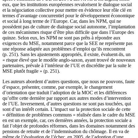
eux, que les institutions européennes revalorisent le dialogue social
et la négociation collective pour mettre en évidence leur rôle clé en
termes d’avantage concurrentiel pour le développement économique
et social à long terme de l’Europe. Car, dans les NPM, qui ne
possèdent pas de culture de dialogue social autonome, l’implantation
de ces mécanismes risque d’être plus difficile que dans l’Europe des
quinze. Selon eux, les NPM ne sont pas prêts à répondre aux
exigences du MSE, notamment parce que la SEE ne représente pas
une réponse adaptée aux problèmes d’emploi qu’ils rencontrent
(p. 251). Sans les ajustements appropriés, il existe, évaluent-ils, un
« risque élevé que le modèle anglo-saxon, ayant trouvé de nouveaux
partenaires, prévale à l’intérieur de l’UE et discrédite par la suite le
MSE plutôt fragile » (p. 251).
Les auteurs abordent d’autres questions, que nous ne pouvons, faute
d’espace, présenter, comme, par exemple, le changement
d’orientation que traduit l’adoption de la MOC et les différences
qu’offre cette dernière par rapport aux autres modes d’intervention
de l’UE. Inversement, d’autres questions ne sont pas touchées, qui
sont d’un intérêt certain. L’impact sur la protection sociale de cette
« définition de problèmes communs » réalisée dans le cadre du MSE
en est un exemple, car, ces dernières années, la protection sociale a
fait l’objet de profondes réformes, dans les domaines notamment des
pensions de retraite et de l’indemnisation du chômage. Il en va de
même de l’évaluation de l’échec, en 2005, de l’adoption d’une