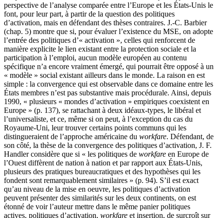
perspective de l’analyse comparée entre l’Europe et les États-Unis le
font, pour leur part, à partir de la question des politiques
d’activation, mais en défendant des thèses contraires. J.-C. Barbier
(chap. 5) montre que si, pour évaluer l’existence du MSE, on adopte
l’entrée des politiques d’« activation », celles qui renforcent de
manière explicite le lien existant entre la protection sociale et la
participation à l’emploi, aucun modèle européen au contenu
spécifique n’a encore vraiment émergé, qui pourrait être opposé à un
« modèle » social existant ailleurs dans le monde. La raison en est
simple : la convergence qui est observable dans ce domaine entre les
États membres n’est pas substantive mais procédurale. Ainsi, depuis
1990, « plusieurs « mondes d’activation » empiriques coexistent en
Europe » (p. 137), se rattachant à deux idéaux-types, le libéral et
l’universaliste, et ce, même si on peut, à l’exception du cas du
Royaume-Uni, leur trouver certains points communs qui les
distingueraient de l’approche américaine du
workfare
. Défendant, de
son côté, la thèse de la convergence des politiques d’activation, J. F.
Handler considère que si « les politiques de
workfare
en Europe de
l’Ouest diffèrent de nation à nation et par rapport aux États-Unis,
plusieurs des pratiques bureaucratiques et des hypothèses qui les
fondent sont remarquablement similaires » (p. 94). S’il est exact
qu’au niveau de la mise en oeuvre, les politiques d’activation
peuvent présenter des similarités sur les deux continents, on est
étonné de voir l’auteur mettre dans le même panier politiques
actives, politiques d’activation,
workfare
et insertion, de surcroît sur