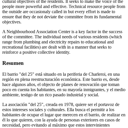
cultural objectives of the residents. It seeks to make the voice of the
people more powerful and effective. Technical resource people from
the outside are occasionaly called in but every effort is made to
ensure that they de not deviate the committee from its fundamental
objectives.
A Neighbourhood Association Center is a key factor in the success
of the committee. The individual needs of various residents (which
range from plumbing and electricity repairs to educational and
recreational facilities) are dealt with in a manner that seeks to
reinforce a positive collective identity.
Resumen
El barrio "del 25" está situado en la periferia de Charleroi, en una
región en plena reestructuración económica. Este barrio es, desde
hace algunos años, el objecto de planes de renovación que toman
poco en cuenta los habitantes, en su mayoría inmigrantes, y el medio
ambiente, testigo de un rico pasado industrial y social.
La asociación "del 25", creada en 1978, quiere ser el portavoz de
estos intereses sociales y culturales. Ella busca el permitir a los
habitantes de ocupar el lugar que merecen en el barrio, de realizar en
él lo que quieren, con la ayuda de personas exteriores en casos de
necesidad, pero evitando al máximo que estos intervinientes