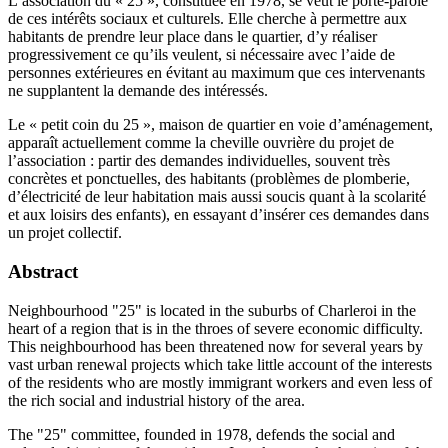
L’association du « 25 », constituée en 1978, se veut le porte-parole
de ces intérêts sociaux et culturels. Elle cherche à permettre aux
habitants de prendre leur place dans le quartier, d’y réaliser
progressivement ce qu’ils veulent, si nécessaire avec l’aide de
personnes extérieures en évitant au maximum que ces intervenants
ne supplantent la demande des intéressés.
Le « petit coin du 25 », maison de quartier en voie d’aménagement,
apparaît actuellement comme la cheville ouvrière du projet de
l’association : partir des demandes individuelles, souvent très
concrètes et ponctuelles, des habitants (problèmes de plomberie,
d’électricité de leur habitation mais aussi soucis quant à la scolarité
et aux loisirs des enfants), en essayant d’insérer ces demandes dans
un projet collectif.
Abstract
Neighbourhood "25" is located in the suburbs of Charleroi in the
heart of a region that is in the throes of severe economic difficulty.
This neighbourhood has been threatened now for several years by
vast urban renewal projects which take little account of the interests
of the residents who are mostly immigrant workers and even less of
the rich social and industrial history of the area.
The "25" committee, founded in 1978, defends the social and