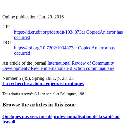
Online publication: Jan. 29, 2016
URI
https://id.erudit.org/iderudit/1034873ar
Copied
An error has
occurred
DOI
https://doi.org/10.7202/1034873ar
Copied
An error has
occurred
An article of the journal
International Review of Community
Development / Revue internationale d’action communautaire
Number 5 (45), Spring 1981
, p. 28–33
La recherche-action : enjeux et pratiques
Tous droits réservés © Lien social et Politiques, 1981
Browse the articles in this issue
Quelques pas vers une déprofessionnalisation de la santé au
travail