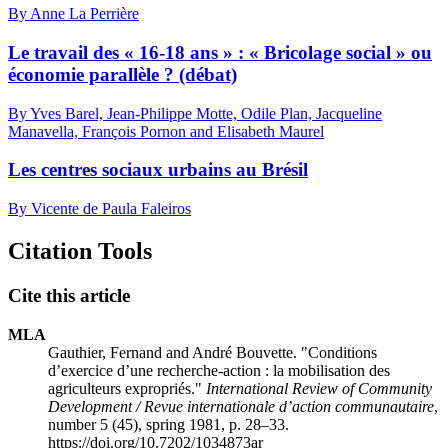
By Anne La Perrière
Le travail des « 16-18 ans » : « Bricolage social » ou
économie parallèle ? (débat)
By Yves Barel, Jean-Philippe Motte, Odile Plan, Jacqueline
Manavella, François Pornon and Elisabeth Maurel
Les centres sociaux urbains au Brésil
By Vicente de Paula Faleiros
Citation Tools
Cite this article
MLA
Gauthier, Fernand and André Bouvette. "Conditions
d’exercice d’une recherche-action : la mobilisation des
agriculteurs expropriés."
International Review of Community
Development / Revue internationale d’action communautaire
,
number 5 (45), spring 1981, p. 28–33.
https://doi.org/10.7202/1034873ar