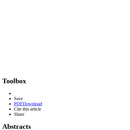
Toolbox
Save
PDF
Download
Cite this article
Share
Abstracts