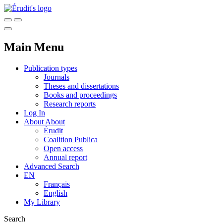
Main Menu
Publication types
Journals
Theses and dissertations
Books and proceedings
Research reports
Log In
About
About
Érudit
Coalition Publica
Open access
Annual report
Advanced Search
EN
Français
English
My Library
Search