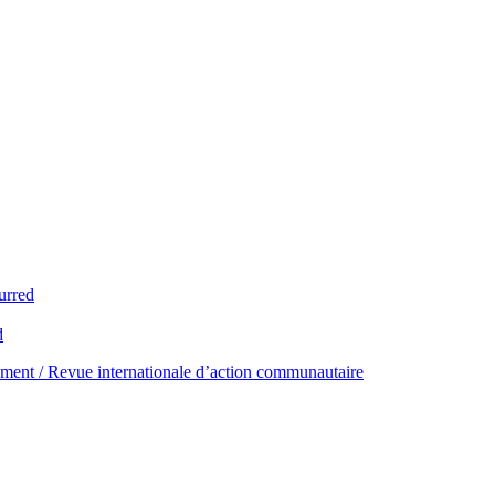
urred
d
ent / Revue internationale d’action communautaire