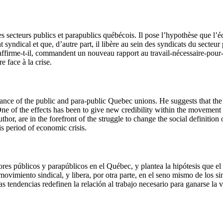
des secteurs publics et parapublics québécois. Il pose l’hypothèse que 
dical et que, d’autre part, il libère au sein des syndicats du secteur p
, affirme-t-il, commandent un nouveau rapport au travail-nécessaire-pour
 face à la crise.
ficance of the public and para-public Quebec unions. He suggests that t
One of the effects has been to give new credibility within the moveme
or, are in the forefront of the struggle to change the social definition 
is period of economic crisis.
ctores públicos y parapúblicos en el Québec, y plantea la hipótesis que e
ovimiento sindical, y libera, por otra parte, en el seno mismo de los si
as tendencias redefinen la relación al trabajo necesario para ganarse la 