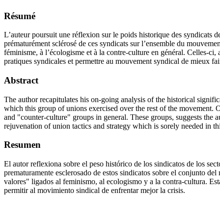
Résumé
L’auteur poursuit une réflexion sur le poids historique des syndicats 
prématurément sclérosé de ces syndicats sur l’ensemble du mouvement syn
féminisme, à l’écologisme et à la contre-culture en général. Celles-ci
pratiques syndicales et permettre au mouvement syndical de mieux faire
Abstract
The author recapitulates his on-going analysis of the historical signi
which this group of unions exercised over the rest of the movement. 
and "counter-culture" groups in general. These groups, suggests the auth
rejuvenation of union tactics and strategy which is sorely needed in th
Resumen
El autor reflexiona sobre el peso histórico de los sindicatos de los se
prematuramente esclerosado de estos sindicatos sobre el conjunto del m
valores" ligados al feminismo, al ecologismo y a la contra-cultura. Est
permitir al movimiento sindical de enfrentar mejor la crisis.