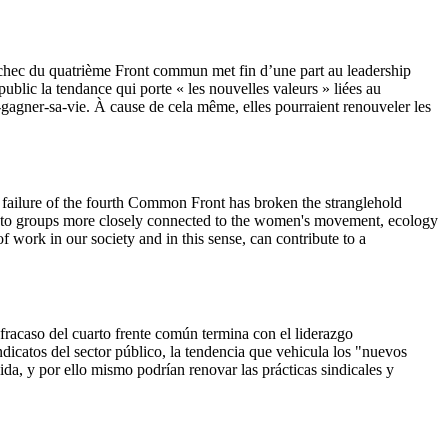
l’échec du quatrième Front commun met fin d’une part au leadership
ublic la tendance qui porte « les nouvelles valeurs » liées au
-gagner-sa-vie. À cause de cela même, elles pourraient renouveler les
he failure of the fourth Common Front has broken the stranglehold
nt to groups more closely connected to the women's movement, ecology
of work in our society and in this sense, can contribute to a
l fracaso del cuarto frente común termina con el liderazgo
ndicatos del sector público, la tendencia que vehicula los "nuevos
vida, y por ello mismo podrían renovar las prácticas sindicales y