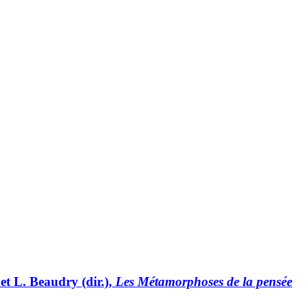
et L. Beaudry (dir.),
Les Métamorphoses de la pensée