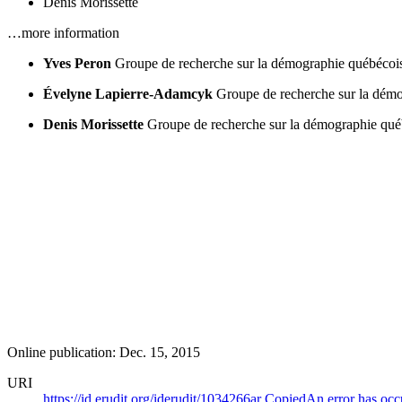
Denis Morissette
…more information
Yves Peron
Groupe de recherche sur la démographie québécois
Évelyne Lapierre-Adamcyk
Groupe de recherche sur la démo
Denis Morissette
Groupe de recherche sur la démographie qué
Online publication: Dec. 15, 2015
URI
https://id.erudit.org/iderudit/1034266ar
Copied
An error has occ