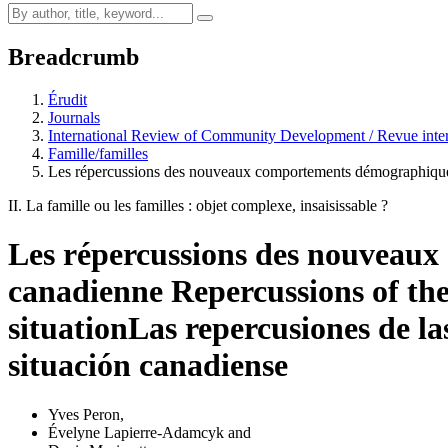
Breadcrumb
Érudit
Journals
International Review of Community Development / Revue inter
Famille/familles
Les répercussions des nouveaux comportements démographiques
II. La famille ou les familles : objet complexe, insaisissable ?
Les répercussions des nouveaux 
canadienne
Repercussions of th
situation
Las repercusiones de la
situación canadiense
Yves Peron
,
Évelyne Lapierre-Adamcyk
and