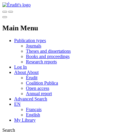
Main Menu
Publication types
Journals
Theses and dissertations
Books and proceedings
Research reports
Log In
About
About
Érudit
Coalition Publica
Open access
Annual report
Advanced Search
EN
Français
English
My Library
Search