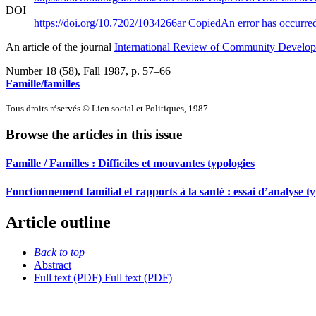
DOI
https://doi.org/10.7202/1034266ar
Copied
An error has occurre
An article of the journal
International Review of Community Developm
Number 18 (58), Fall 1987
, p. 57–66
Famille/familles
Tous droits réservés © Lien social et Politiques, 1987
Browse the articles in this issue
Famille / Familles : Difficiles et mouvantes typologies
Fonctionnement familial et rapports à la santé : essai d’analyse t
Article outline
Back to top
Abstract
Full text (PDF)
Full text (PDF)