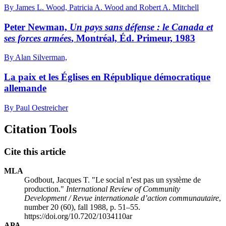
By James L. Wood, Patricia A. Wood and Robert A. Mitchell
Peter Newman,
Un pays sans défense : le Canada et
ses forces armées
, Montréal, Éd. Primeur, 1983
By Alan Silverman,
La paix et les Églises en République démocratique
allemande
By Paul Oestreicher
Citation Tools
Cite this article
MLA
Godbout, Jacques T. "Le social n’est pas un système de
production."
International Review of Community
Development / Revue internationale d’action communautaire
,
number 20 (60), fall 1988, p. 51–55.
https://doi.org/10.7202/1034110ar
APA