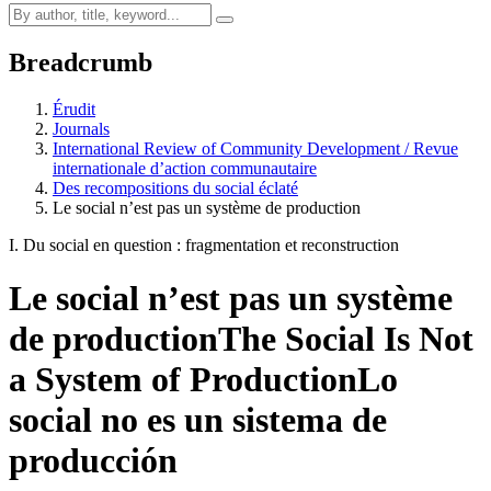
Breadcrumb
Érudit
Journals
International Review of Community Development / Revue
internationale d’action communautaire
Des recompositions du social éclaté
Le social n’est pas un système de production
I. Du social en question : fragmentation et reconstruction
Le social n’est pas un système
de production
The Social Is Not
a System of Production
Lo
social no es un sistema de
producción