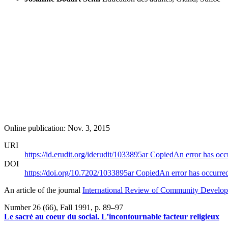
Online publication: Nov. 3, 2015
URI
https://id.erudit.org/iderudit/1033895ar
Copied
An error has occ
DOI
https://doi.org/10.7202/1033895ar
Copied
An error has occurre
An article of the journal
International Review of Community Developm
Number 26 (66), Fall 1991
, p. 89–97
Le sacré au coeur du social. L’incontournable facteur religieux