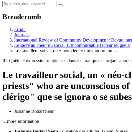
Breadcrumb
Érudit
Journals
International Review of Community Development / Revue inter
Le sacré au coeur du social. L’incontournable facteur religieux
Le travailleur social, un « néo-clerc » qui s’ignore ou …
III. Quête et expression religieuses dans les pratiques et organisations 
Le travailleur social, un « néo-c
priests" who are unconscious of
clérigo" que se ignora o se sube
Josianne Bodart Senn
…more information
Josianne Bodart Senn
Éducation des adultes, Gland, Suisse