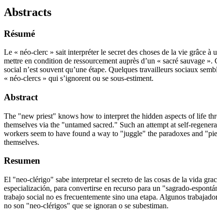
Abstracts
Résumé
Le « néo-clerc » sait interpréter le secret des choses de la vie grâce à 
mettre en condition de ressourcement auprès d’un « sacré sauvage ». Cet
social n’est souvent qu’une étape. Quelques travailleurs sociaux sembl
« néo-clercs » qui s’ignorent ou se sous-estiment.
Abstract
The "new priest" knows how to interpret the hidden aspects of life thr
themselves via the "untamed sacred." Such an attempt at self-regenerati
workers seem to have found a way to "juggle" the paradoxes and "piec
themselves.
Resumen
El "neo-clérigo" sabe interpretar el secreto de las cosas de la vida gr
especialización, para convertirse en recurso para un "sagrado-espontáne
trabajo social no es frecuentemente sino una etapa. Algunos trabajador
no son "neo-clérigos" que se ignoran o se subestiman.