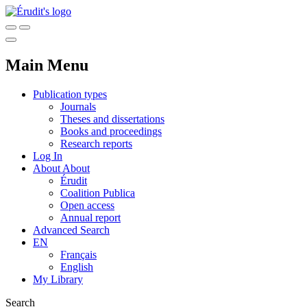
Main Menu
Publication types
Journals
Theses and dissertations
Books and proceedings
Research reports
Log In
About
About
Érudit
Coalition Publica
Open access
Annual report
Advanced Search
EN
Français
English
My Library
Search