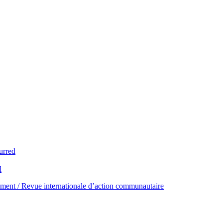
urred
d
ent / Revue internationale d’action communautaire