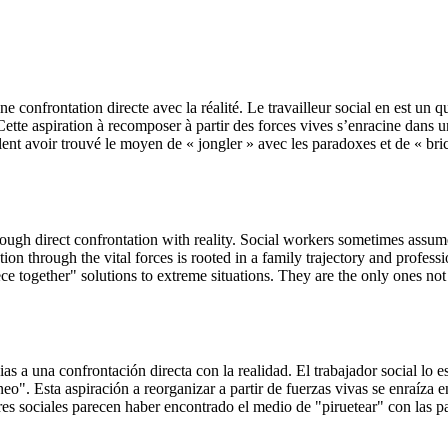
une confrontation directe avec la réalité. Le travailleur social en est un q
te aspiration à recomposer à partir des forces vives s’enracine dans une 
ent avoir trouvé le moyen de « jongler » avec les paradoxes et de « brico
ough direct confrontation with reality. Social workers sometimes assume
on through the vital forces is rooted in a family trajectory and profess
e together" solutions to extreme situations. They are the only ones no
acias a una confrontación directa con la realidad. El trabajador social l
o". Esta aspiración a reorganizar a partir de fuerzas vivas se enraíza en
es sociales parecen haber encontrado el medio de "piruetear" con las par