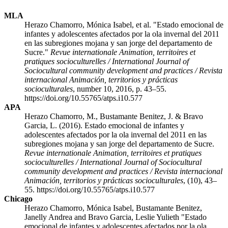
MLA
Herazo Chamorro, Mónica Isabel, et al. "Estado emocional de
infantes y adolescentes afectados por la ola invernal del 2011
en las subregiones mojana y san jorge del departamento de
Sucre."
Revue internationale Animation, territoires et
pratiques socioculturelles / International Journal of
Sociocultural community development and practices / Revista
internacional Animación, territorios y prácticas
socioculturales
, number 10, 2016, p. 43–55.
https://doi.org/10.55765/atps.i10.577
APA
Herazo Chamorro, M., Bustamante Benitez, J. & Bravo
Garcia, L. (2016). Estado emocional de infantes y
adolescentes afectados por la ola invernal del 2011 en las
subregiones mojana y san jorge del departamento de Sucre.
Revue internationale Animation, territoires et pratiques
socioculturelles / International Journal of Sociocultural
community development and practices / Revista internacional
Animación, territorios y prácticas socioculturales
, (10), 43–
55. https://doi.org/10.55765/atps.i10.577
Chicago
Herazo Chamorro, Mónica Isabel, Bustamante Benitez,
Janelly Andrea and Bravo Garcia, Leslie Yulieth "Estado
emocional de infantes y adolescentes afectados por la ola