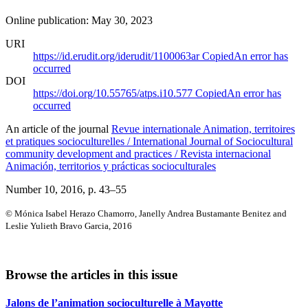
Online publication: May 30, 2023
URI
https://id.erudit.org/iderudit/1100063ar
Copied
An error has
occurred
DOI
https://doi.org/10.55765/atps.i10.577
Copied
An error has
occurred
An article of the journal
Revue internationale Animation, territoires
et pratiques socioculturelles / International Journal of Sociocultural
community development and practices / Revista internacional
Animación, territorios y prácticas socioculturales
Number 10, 2016
, p. 43–55
© Mónica Isabel Herazo Chamorro, Janelly Andrea Bustamante Benitez and
Leslie Yulieth Bravo Garcia, 2016
Browse the articles in this issue
Jalons de l’animation socioculturelle à Mayotte