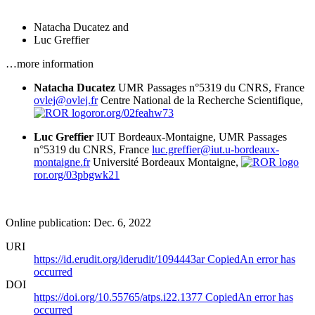
Natacha Ducatez
and
Luc Greffier
…more information
Natacha Ducatez
UMR Passages n°5319 du CNRS, France
ovlej@ovlej.fr
Centre National de la Recherche Scientifique,
ror.org/02feahw73
Luc Greffier
IUT Bordeaux-Montaigne, UMR Passages
n°5319 du CNRS, France
luc.greffier@iut.u-bordeaux-
montaigne.fr
Université Bordeaux Montaigne,
ror.org/03pbgwk21
Online publication: Dec. 6, 2022
URI
https://id.erudit.org/iderudit/1094443ar
Copied
An error has
occurred
DOI
https://doi.org/10.55765/atps.i22.1377
Copied
An error has
occurred