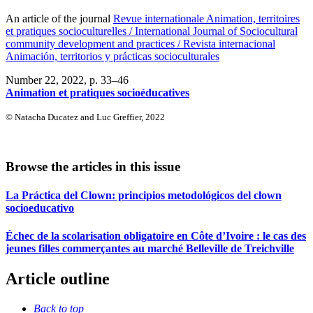
An article of the journal
Revue internationale Animation, territoires
et pratiques socioculturelles / International Journal of Sociocultural
community development and practices / Revista internacional
Animación, territorios y prácticas socioculturales
Number 22, 2022
, p. 33–46
Animation et pratiques socioéducatives
© Natacha Ducatez and Luc Greffier, 2022
Browse the articles in this issue
La Práctica del Clown: principios metodológicos del clown
socioeducativo
Échec de la scolarisation obligatoire en Côte d’Ivoire : le cas des
jeunes filles commerçantes au marché Belleville de Treichville
Article outline
Back to top