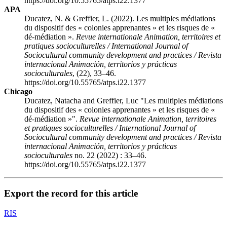
https://doi.org/10.55765/atps.i22.1377
APA
Ducatez, N. & Greffier, L. (2022). Les multiples médiations
du dispositif des « colonies apprenantes » et les risques de «
dé-médiation ».
Revue internationale Animation, territoires et
pratiques socioculturelles / International Journal of
Sociocultural community development and practices / Revista
internacional Animación, territorios y prácticas
socioculturales
, (22), 33–46.
https://doi.org/10.55765/atps.i22.1377
Chicago
Ducatez, Natacha and Greffier, Luc "Les multiples médiations
du dispositif des « colonies apprenantes » et les risques de «
dé-médiation »".
Revue internationale Animation, territoires
et pratiques socioculturelles / International Journal of
Sociocultural community development and practices / Revista
internacional Animación, territorios y prácticas
socioculturales
no. 22 (2022) : 33–46.
https://doi.org/10.55765/atps.i22.1377
Export the record for this article
RIS