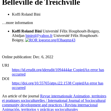
Belleville de Treichville
Koffi Roland Bini
…more information
Koffi Roland Bini
Université Félix Houphouët-Boigny,
Abidjan
binirol@yahoo.fr
Université Félix Houphouët-
Boigny,
ror.org/03haqmz43
Online publication: Dec. 6, 2022
URI
https://id.erudit.org/iderudit/1094444ar
Copied
An error has
occurred
DOI
https://doi.org/10.55765/atps.i22.1538
Copied
An error has
occurred
An article of the journal
Revue internationale Animation, territoires
et pratiques socioculturelles / International Journal of Sociocultural
community development and practices / Revista internacional
Animación, territorios y prácticas socioculturales