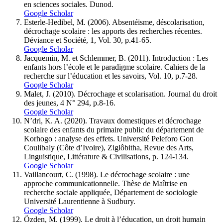
en sciences sociales. Dunod.
Google Scholar
Esterle-Hedibel, M. (2006). Absentéisme, déscolarisation,
décrochage scolaire : les apports des recherches récentes.
Déviance et Société, 1, Vol. 30, p.41-65.
Google Scholar
Jacquemin, M. et Schlemmer, B. (2011). Introduction : Les
enfants hors l’école et le paradigme scolaire. Cahiers de la
recherche sur l’éducation et les savoirs, Vol. 10, p.7-28.
Google Scholar
Malet, J. (2010). Décrochage et scolarisation. Journal du droit
des jeunes, 4 N° 294, p.8-16.
Google Scholar
N’dri, K. A. (2020). Travaux domestiques et décrochage
scolaire des enfants du primaire public du département de
Korhogo : analyse des effets. Université Peleforo Gon
Coulibaly (Côte d’Ivoire), Ziglôbitha, Revue des Arts,
Linguistique, Littérature & Civilisations, p. 124-134.
Google Scholar
Vaillancourt, C. (1998). Le décrochage scolaire : une
approche communicationnelle. Thèse de Maîtrise en
recherche sociale appliquée, Département de sociologie
Université Laurentienne à Sudbury.
Google Scholar
Özden, M. (1999). Le droit à l’éducation, un droit humain