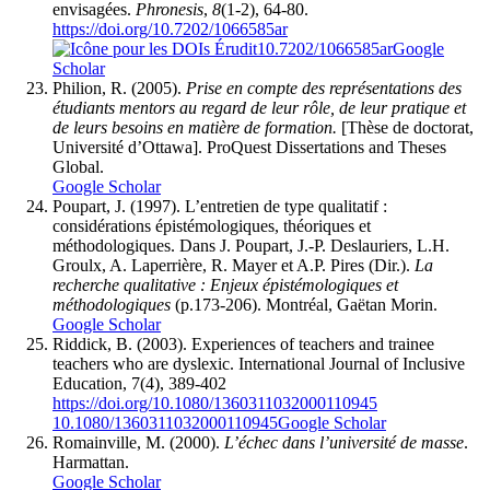
envisagées.
Phronesis
,
8
(1-2), 64-80.
https://doi.org/10.7202/1066585ar
10.7202/1066585ar
Google
Scholar
Philion, R. (2005).
Prise en compte des représentations des
étudiants mentors au regard de leur rôle, de leur pratique et
de leurs besoins en matière de formation.
[Thèse de doctorat,
Université d’Ottawa]. ProQuest Dissertations and Theses
Global.
Google Scholar
Poupart, J. (1997). L’entretien de type qualitatif :
considérations épistémologiques, théoriques et
méthodologiques. Dans J. Poupart, J.-P. Deslauriers, L.H.
Groulx, A. Laperrière, R. Mayer et A.P. Pires (Dir.).
La
recherche qualitative : Enjeux épistémologiques et
méthodologiques
(p.173-206). Montréal, Gaëtan Morin.
Google Scholar
Riddick, B. (2003). Experiences of teachers and trainee
teachers who are dyslexic. International Journal of Inclusive
Education, 7(4), 389-402
https://doi.org/10.1080/1360311032000110945
10.1080/1360311032000110945
Google Scholar
Romainville, M. (2000).
L’échec dans l’université de masse
.
Harmattan.
Google Scholar