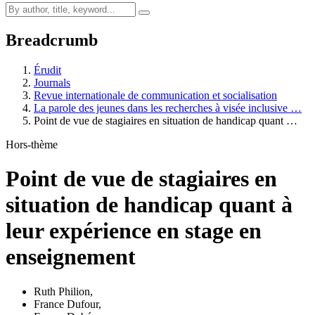
Breadcrumb
Érudit
Journals
Revue internationale de communication et socialisation
La parole des jeunes dans les recherches à visée inclusive …
Point de vue de stagiaires en situation de handicap quant …
Hors-thème
Point de vue de stagiaires en
situation de handicap quant à
leur expérience en stage en
enseignement
Ruth Philion
,
France Dufour
,