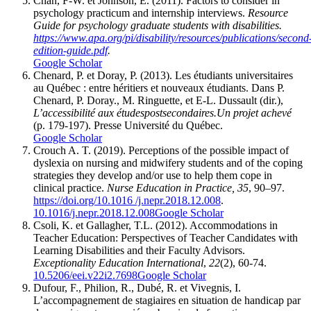
Chan, F-W. et Johnson, E. (2011). Factors to consider in
psychology practicum and internship interviews.
Resource
Guide for psychology graduate students with disabilities.
https://www.apa.org/pi/disability/resources/publications/second
edition-guide.pdf
.
Google Scholar
Chenard, P. et Doray, P. (2013). Les étudiants universitaires
au Québec : entre héritiers et nouveaux étudiants. Dans P.
Chenard, P. Doray., M. Ringuette, et E-L. Dussault (dir.),
L’accessibilité aux études
postsecondaires.
Un projet achevé
(p. 179-197). Presse Université du Québec.
Google Scholar
Crouch A. T. (2019). Perceptions of the possible impact of
dyslexia on nursing and midwifery students and of the coping
strategies they develop and/or use to help them cope in
clinical practice.
Nurse Education in Practice, 35
, 90–97.
https://doi.org/10.1016 /j.nepr.2018.12.008
.
10.1016/j.nepr.2018.12.008
Google Scholar
Csoli, K. et Gallagher, T.L. (2012). Accommodations in
Teacher Education: Perspectives of Teacher Candidates with
Learning Disabilities and their Faculty Advisors.
Exceptionality Education International
,
22
(2), 60-74.
10.5206/eei.v22i2.7698
Google Scholar
Dufour, F., Philion, R., Dubé, R. et Vivegnis, I.
L’accompagnement de stagiaires en situation de handicap par