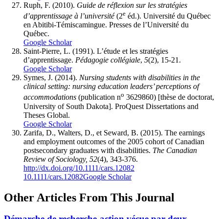
Ruph
,
F. (2010).
Guide de réflexion sur les stratégies
e
d’apprentissage à l’université
(2
éd.). Université du Québec
en Abitibi-Témiscamingue. Presses de l’Université du
Québec.
Google Scholar
Saint-Pierre, L. (1991). L’étude et les stratégies
d’apprentissage.
Pédagogie collégiale
,
5
(2), 15-21.
Google Scholar
Symes, J. (2014).
Nursing students with disabilities in the
clinical setting: nursing education leaders’ perceptions of
o
accommodations
(publication n
3629860) [thèse de doctorat,
University of South Dakota]. ProQuest Dissertations and
Theses Global.
Google Scholar
Zarifa, D., Walters, D., et Seward, B. (2015). The earnings
and employment outcomes of the 2005 cohort of Canadian
postsecondary graduates with disabilities.
The Canadian
Review of Sociology, 52
(4), 343-376.
http://dx.doi.org/10.1111/cars.12082
10.1111/cars.12082
Google Scholar
Other Articles From This Journal
Démarche de recherche-action vécue par deux