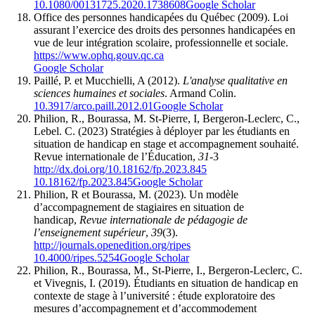
10.1080/00131725.2020.1738608
Google Scholar
Office des personnes handicapées du Québec (2009). Loi
assurant l’exercice des droits des personnes handicapées en
vue de leur intégration scolaire, professionnelle et sociale.
https://www.ophq.gouv.qc.ca
Google Scholar
Paillé, P. et Mucchielli, A (2012).
L'analyse qualitative en
sciences humaines et sociales
. Armand Colin.
10.3917/arco.paill.2012.01
Google Scholar
Philion, R., Bourassa, M. St-Pierre, I, Bergeron-Leclerc, C.,
Lebel. C. (2023) Stratégies à déployer par les étudiants en
situation de handicap en stage et accompagnement souhaité.
Revue internationale de l’Éducation,
31
-3
http://dx.doi.org/10.18162/fp.2023.845
10.18162/fp.2023.845
Google Scholar
Philion, R et Bourassa, M. (2023). Un modèle
d’accompagnement de stagiaires en situation de
handicap,
Revue internationale de pédagogie de
l’enseignement supérieur
,
39
(3).
http://journals.openedition.org/ripes
10.4000/ripes.5254
Google Scholar
Philion, R., Bourassa, M., St-Pierre, I., Bergeron-Leclerc, C.
et Vivegnis, I. (2019). Étudiants en situation de handicap en
contexte de stage à l’université : étude exploratoire des
mesures d’accompagnement et d’accommodement