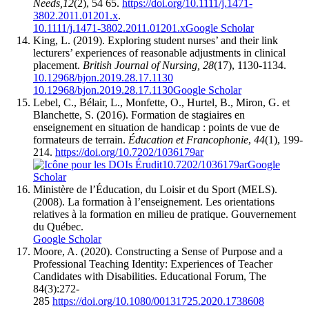
Needs,
12
(2), 54 65.
https://doi.org/10.1111/j.1471-
3802.2011.01201.x
.
10.1111/j.1471-3802.2011.01201.x
Google Scholar
King, L. (2019). Exploring student nurses’ and their link
lecturers’ experiences of reasonable adjustments in clinical
placement.
British Journal of Nursing, 28
(17), 1130-1134.
10.12968/bjon.2019.28.17.1130
10.12968/bjon.2019.28.17.1130
Google Scholar
Lebel, C., Bélair, L., Monfette, O., Hurtel, B., Miron, G. et
Blanchette, S. (2016). Formation de stagiaires en
enseignement en situation de handicap : points de vue de
formateurs de terrain.
Éducation et Francophonie
,
44
(1), 199-
214.
https://doi.org/10.7202/1036179ar
10.7202/1036179ar
Google
Scholar
Ministère de l’Éducation, du Loisir et du Sport (MELS).
(2008). La formation à l’enseignement. Les orientations
relatives à la formation en milieu de pratique. Gouvernement
du Québec.
Google Scholar
Moore, A. (2020). Constructing a Sense of Purpose and a
Professional Teaching Identity: Experiences of Teacher
Candidates with Disabilities. Educational Forum, The
84(3):272-
285
https://doi.org/10.1080/00131725.2020.1738608