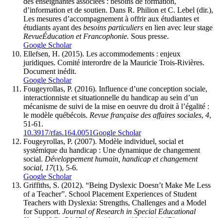
des enseignantes associées : besoins de formation,
d’information et de soutien. Dans R. Philion et C. Lebel (dir.),
Les mesures d’accompagnement à offrir aux étudiantes et
étudiants ayant des
besoins particuliers
en lien avec leur stage
Revue
Éducation et Francophonie.
Sous presse.
Google Scholar
Ellefsen, H. (2015). Les accommodements : enjeux
juridiques. Comité interordre de la Mauricie Trois-Rivières.
Document inédit.
Google Scholar
Fougeyrollas, P. (2016). Influence d’une conception sociale,
interactionniste et situationnelle du handicap au sein d’un
mécanisme de suivi de la mise en oeuvre du droit à l’égalité :
le modèle québécois.
Revue française des affaires sociales
,
4
,
51-61.
10.3917/rfas.164.0051
Google Scholar
F
ougeyrollas, P. (2007). Modèle individuel, social et
systémique du handicap : Une dynamique de changement
social.
Développement humain, handicap et changement
social
,
17
(1), 5-6.
Google Scholar
Griffiths, S. (2012). “Being Dyslexic Doesn’t Make Me Less
of a Teacher”. School Placement Experiences of Student
Teachers with Dyslexia: Strengths, Challenges and a Model
for Support.
Journal of Research in Special Educational