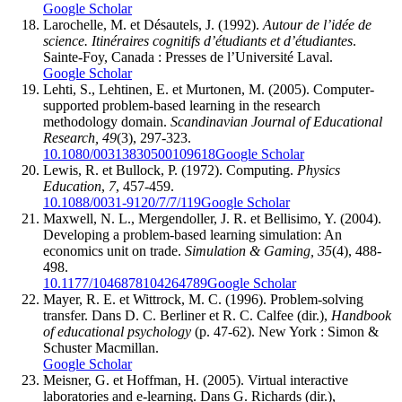
Google Scholar
Larochelle, M. et Désautels, J. (1992).
Autour de l’idée de
science. Itinéraires cognitifs d’étudiants et d’étudiantes
.
Sainte-Foy, Canada : Presses de l’Université Laval.
Google Scholar
Lehti, S., Lehtinen, E. et Murtonen, M. (2005). Computer-
supported problem-based learning in the research
methodology domain.
Scandinavian Journal of Educational
Research, 49
(3), 297-323.
10.1080/00313830500109618
Google Scholar
Lewis, R. et Bullock, P. (1972). Computing.
Physics
Education
,
7
, 457-459.
10.1088/0031-9120/7/7/119
Google Scholar
Maxwell, N. L., Mergendoller, J. R. et Bellisimo, Y. (2004).
Developing a problem-based learning simulation: An
economics unit on trade.
Simulation & Gaming, 35
(4), 488-
498.
10.1177/1046878104264789
Google Scholar
Mayer, R. E. et Wittrock, M. C. (1996). Problem-solving
transfer. Dans D. C. Berliner et R. C. Calfee (dir.),
Handbook
of educational psychology
(p. 47-62). New York : Simon &
Schuster Macmillan.
Google Scholar
Meisner, G. et Hoffman, H. (2005). Virtual interactive
laboratories and e-learning. Dans G. Richards (dir.),