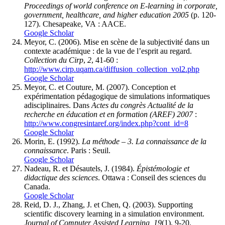
Proceedings of world conference on E-learning in corporate,
government, healthcare, and higher education 2005
(p. 120-
127). Chesapeake, VA : AACE.
Google Scholar
Meyor, C. (2006). Mise en scène de la subjectivité dans un
contexte académique : de la vue de l’esprit au regard.
Collection du Cirp
,
2
, 41-60 :
http://www.cirp.uqam.ca/diffusion_collection_vol2.php
Google Scholar
Meyor, C. et Couture, M. (2007). Conception et
expérimentation pédagogique de simulations informatiques
adisciplinaires. Dans
Actes du congrès Actualité de la
recherche en éducation et en formation (AREF) 2007
:
http://www.congresintaref.org/index.php?cont_id=8
Google Scholar
Morin, E. (1992).
La méthode – 3. La connaissance de la
connaissance
. Paris : Seuil.
Google Scholar
Nadeau, R. et Désautels, J. (1984).
Épistémologie et
didactique des sciences
. Ottawa : Conseil des sciences du
Canada.
Google Scholar
Reid, D. J., Zhang, J. et Chen, Q. (2003). Supporting
scientific discovery learning in a simulation environment.
Journal of Computer Assisted Learning, 19
(1), 9-20.