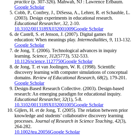
practice
(p. 307-326). Mahwah, NJ : Lawrence Erlbaum.
Google Scholar
Cobb, P., Confrey, J., DiSessa, A., Lehrer, R. et Schauble, L.
(2003). Design experiments in educational research.
Educational Researcher
,
32
, 2-10.
10.3102/0013189X032001009
Google Scholar
de Castell, S. et Jenson, J. (2007). Digital games for
education: When meanings play.
Intermedialities, 9
, 113-132.
Google Scholar
de Jong, T. (2006). Technological advances in inquiry
learning.
Science, 312
(5773), 532-533.
10.1126/science.1127750
Google Scholar
de Jong, T. et van Joolingen, W. R. (1998). Scientific
discovery learning with computer simulations of conceptual
domains.
Review of Educational Research
,
68
(2), 179-201.
Google Scholar
Design-Based Research Collective. (2003). Design-based
research: An emerging paradigm for educational inquiry.
Educational Researcher, 32
(1), 5-8.
10.3102/0013189X032001005
Google Scholar
Gijlers, H. et de Jong, T. (2005). The relation between prior
knowledge and students’ collaborative discovery learning
processes.
Journal of Research in Science Teaching
,
42
(3),
264-282.
10.1002/tea.20056
Google Scholar