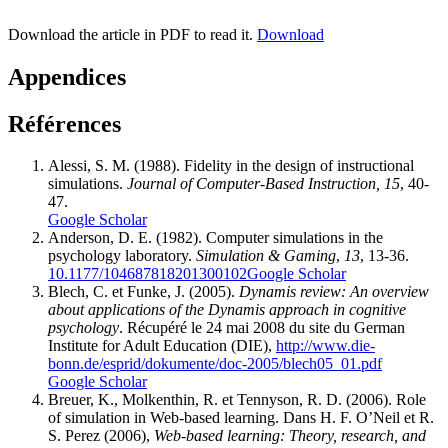
Download the article in PDF to read it.
Download
Appendices
Références
Alessi, S. M. (1988). Fidelity in the design of instructional
simulations.
Journal of Computer-Based Instruction, 15
, 40-
47.
Google Scholar
Anderson, D. E. (1982). Computer simulations in the
psychology laboratory.
Simulation & Gaming
,
13
, 13-36.
10.1177/104687818201300102
Google Scholar
Blech, C. et Funke, J. (2005).
Dynamis review: An overview
about applications of the Dynamis approach in cognitive
psychology
. Récupéré le 24 mai 2008 du site du German
Institute for Adult Education (DIE),
http://www.die-
bonn.de/esprid/dokumente/doc-2005/blech05_01.pdf
Google Scholar
Breuer, K., Molkenthin, R. et Tennyson, R. D. (2006). Role
of simulation in Web-based learning. Dans H. F. O’Neil et R.
S. Perez (2006),
Web-based learning: Theory, research, and