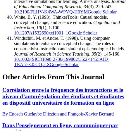
interactive simulations for learning: A meta-analysis.
Journal
of Educational Computing Research, 34
(3), 229-243.
10.2190/FLHV-K4WA-WPVQ-H0YM
Google Scholar
White, B. Y. (1993). ThinkerTools: Causal models,
conceptual change, and science education.
Cognition and
Instruction
,
10
(1), 1-100.
10.1207/s1532690xci1001_1
Google Scholar
Windschitl, M. et Andre, T. (1998). Using computer
simulations to enhance conceptual change: The roles of
constructivist instruction and student epistemological beliefs.
Journal of Research in Science Teaching
,
35
(2), 145-160.
10.1002/(SICI)1098-2736(199802)35:2<145::AID-
TEA5>3.0.CO;2-S
Google Scholar
Other Articles From This Journal
Corrélation entre la fréquence des interactions et le
niveau d’autorégulation des étudiants et étudiantes
en dispositif universitaire de formation en ligne
By Enosch Guelaybe Djiezion and François-Xavier Bernard
Dans l’enseignement en ligne, communiquer par