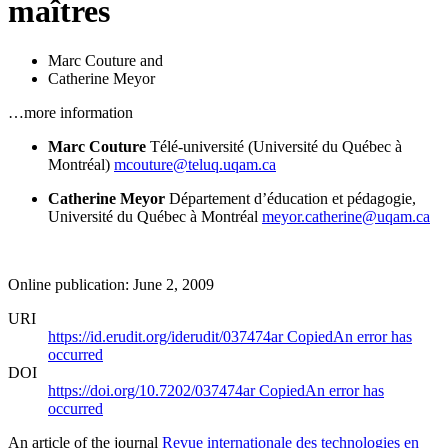
maîtres
Marc Couture
and
Catherine Meyor
…more information
Marc Couture
Télé-université (Université du Québec à
Montréal)
mcouture@teluq.uqam.ca
Catherine Meyor
Département d’éducation et pédagogie,
Université du Québec à Montréal
meyor.catherine@uqam.ca
Online publication: June 2, 2009
URI
https://id.erudit.org/iderudit/037474ar
Copied
An error has
occurred
DOI
https://doi.org/10.7202/037474ar
Copied
An error has
occurred
An article of the journal
Revue internationale des technologies en