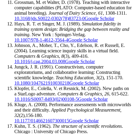
Grossman, M. et Walter, D. (1978). Teaching with interactive
computer capabilities (PLATO: Computer-based education for
animal breeding).
Journal of Dairy Science, 61
, 1308-1311.
10.3168/jds.S0022-0302(78)83723-0
Google Scholar
Hays, R. T. et Singer, M. J. (1989).
Simulation fidelity in
training system design: Bridging the gap between reality and
training
. New York : Springer-Verlag.
10.1007/978-1-4612-3564-4
Google Scholar
Johnson, A., Moher, T., Cho, Y., Edelson, R. et Russell, E.
(2004). Learning science inquiry skills in a virtual field.
Computers & Graphics
,
8
(3), 409-416.
10.1016/j.cag.2004.03.008
Google Scholar
Jungck, J. R. (1991). Constructivism, computer
exploratoriums, and collaborative learning: Constructing
scientific knowledge.
Teaching Education, 3
(2), 151-170.
10.1080/1047621910030218
Google Scholar
Klopfer, E., Colella, V. et Resnick, M. (2002). New paths on
a StarLogo adventure.
Computers & Graphics, 26
, 615-622.
10.1016/S0097-8493(02)00108-5
Google Scholar
Kluge, A. (2008). Performance assessments with microworlds
and their difficulty.
Applied Psychological Measurement,
32
(2),156-180.
10.1177/0146621607300015
Google Scholar
Kuhn, T. S. (1962).
The structure of scientific revolutions
.
Chicago : University of Chicago Press.