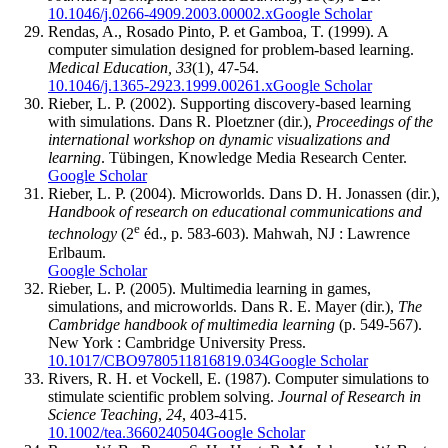
10.1046/j.0266-4909.2003.00002.x
Google Scholar
Rendas, A., Rosado Pinto, P. et Gamboa, T. (1999). A
computer simulation designed for problem-based learning.
Medical Education, 33
(1), 47-54.
10.1046/j.1365-2923.1999.00261.x
Google Scholar
Rieber, L. P. (2002). Supporting discovery-based learning
with simulations. Dans R. Ploetzner (dir.),
Proceedings of the
international workshop on dynamic visualizations and
learning
. Tübingen, Knowledge Media Research Center.
Google Scholar
Rieber, L. P. (2004). Microworlds. Dans D. H. Jonassen (dir.),
Handbook of research on educational communications and
e
technology
(2
éd., p. 583-603). Mahwah, NJ : Lawrence
Erlbaum.
Google Scholar
Rieber, L. P. (2005). Multimedia learning in games,
simulations, and microworlds. Dans R. E. Mayer (dir.),
The
Cambridge handbook of multimedia learning
(p. 549-567).
New York : Cambridge University Press.
10.1017/CBO9780511816819.034
Google Scholar
Rivers, R. H. et Vockell, E. (1987). Computer simulations to
stimulate scientific problem solving.
Journal of Research in
Science Teaching
,
24
, 403-415.
10.1002/tea.3660240504
Google Scholar