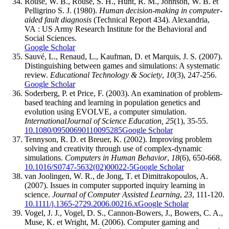
Rouse, W. B., Rouse, S. H., Hunt, R. M., Johnson, W. B. et
Pelligrino S. J. (1980).
Human decision-making in computer-
aided fault diagnosis
(Technical Report 434). Alexandria,
VA : US Army Research Institute for the Behavioral and
Social Sciences.
Google Scholar
Sauvé, L., Renaud, L., Kaufman, D. et Marquis, J. S. (2007).
Distinguishing between games and simulations: A systematic
review.
Educational Technology & Society
,
10
(3), 247-256.
Google Scholar
Soderberg, P. et Price, F. (2003). An examination of problem-
based teaching and learning in population genetics and
evolution using EVOLVE, a computer simulation.
International
Journal of Science Education, 25
(1), 35-55.
10.1080/09500690110095285
Google Scholar
Tennyson, R. D. et Breuer, K. (2002). Improving problem
solving and creativity through use of complex-dynamic
simulations.
Computers in Human Behavior
,
18
(6), 650-668.
10.1016/S0747-5632(02)00022-5
Google Scholar
van Joolingen, W. R., de Jong, T. et Dimitrakopoulos, A.
(2007). Issues in computer supported inquiry learning in
science.
Journal of Computer Assisted Learning
,
23
, 111-120.
10.1111/j.1365-2729.2006.00216.x
Google Scholar
Vogel, J. J., Vogel, D. S., Cannon-Bowers, J., Bowers, C. A.,
Muse, K. et Wright, M. (2006). Computer gaming and