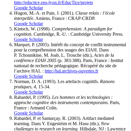
http://eductice.ens-lyon.fr/EducTice/projets
Google Scholar
Hugon, M.-A. et Pain, J. (2001).
Classe relais : l’école
interpellée
. Amiens, France : CRAP-CRDP.
Google Scholar
Kintsch, W. (1998).
Comprehension: A paradigm for
cognition
. Cambridge, R.-U. : Cambridge University Press.
Google Scholar
Marquet, P. (2005). Intérêt du concept de conflit instrumental
pour la compréhension des usages des EIAH. Dans
P. Tchounikine, M. Joab, L. Trouche (dir.),
Actes de la
conférence EIAH 2005
(p. 383-388). Paris, France : Institut
national de recherche pédagogique.
Récupéré
du site de
l’archive HAL :
http://hal.archives-ouvertes.fr
Google Scholar
Norman, D. A. (1993). Les artefacts cognitifs.
Raisons
pratiques
,
4
, 15-34.
Google Scholar
Rabardel, P. (1995).
Les hommes et les technologies :
approche cognitive des instruments contemporains.
Paris,
France : Armand Colin.
Google Scholar
Rabardel, P. et Samurçay, R. (2003). Artifact mediated
learning. Dans Y. Engeström et M. Hasu (dir.),
New
challenges to research on learning
. Hillsdale, NJ : Lawrence