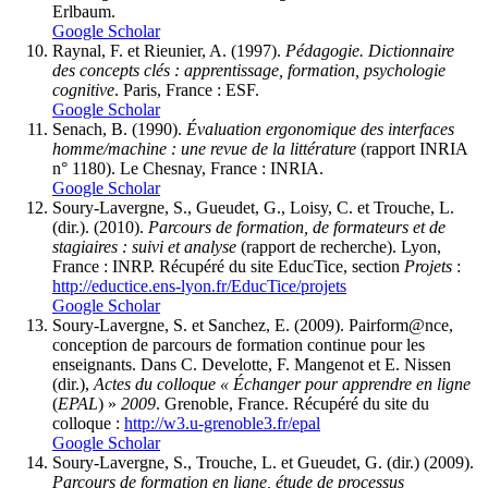
Erlbaum.
Google Scholar
Raynal, F. et Rieunier, A. (1997).
Pédagogie. Dictionnaire
des concepts clés : apprentissage, formation, psychologie
cognitive
. Paris, France : ESF.
Google Scholar
Senach, B. (1990).
Évaluation ergonomique des interfaces
homme/machine : une revue de la littérature
(rapport INRIA
n° 1180). Le Chesnay, France : INRIA.
Google Scholar
Soury-Lavergne, S., Gueudet, G., Loisy, C. et Trouche, L.
(dir.). (2010).
Parcours de formation, de formateurs et de
stagiaires : suivi et analyse
(rapport de recherche). Lyon,
France : INRP.
Récupéré
du site EducTice, section
Projets
:
http://eductice.ens-lyon.fr/EducTice/projets
Google Scholar
Soury-Lavergne, S. et Sanchez, E. (2009). Pairform@nce,
conception de parcours de formation continue pour les
enseignants. Dans C. Develotte, F. Mangenot et E. Nissen
(dir.),
Actes du colloque « Échanger pour apprendre en ligne
(
EPAL
) »
2009
. Grenoble, France.
Récupéré
du site du
colloque :
http://w3.u-grenoble3.fr/epal
Google Scholar
Soury-Lavergne, S., Trouche, L. et Gueudet, G. (dir.) (2009).
Parcours de formation en ligne, étude de processus