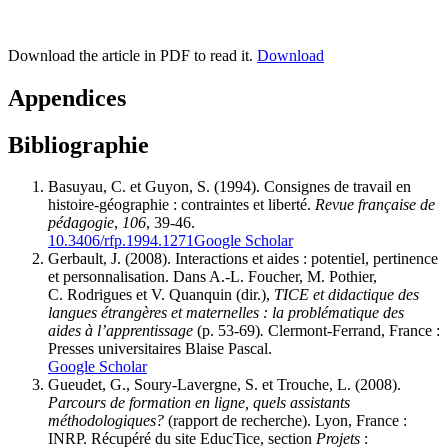
Download the article in PDF to read it.
Download
Appendices
Bibliographie
Basuyau, C. et Guyon, S. (1994). Consignes de travail en
histoire-géographie : contraintes et liberté.
Revue française de
pédagogie
,
106
, 39-46.
10.3406/rfp.1994.1271
Google Scholar
Gerbault, J. (2008). Interactions et aides : potentiel, pertinence
et personnalisation. Dans A.-L. Foucher, M. Pothier,
C. Rodrigues et V. Quanquin (dir.),
TICE et didactique des
langues étrangères et maternelles : la problématique des
aides à l’apprentissage
(p. 53-69)
.
Clermont-Ferrand, France :
Presses universitaires Blaise Pascal.
Google Scholar
Gueudet, G., Soury-Lavergne, S. et Trouche, L. (2008).
Parcours de formation en ligne, quels assistants
méthodologiques?
(rapport de recherche). Lyon, France :
INRP.
Récupéré
du site EducTice, section
Projets
: