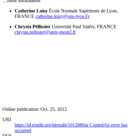
…more information
Catherine Loisy
École Normale Supérieure de Lyon,
FRANCE
catherine.loisy@ens-lyon.Fr
Chrysta Péllissier
Université Paul Valéry, FRANCE
chrysta.pelissier@univ-mont2.fr
Online publication: Oct. 25, 2012
URI
https://id.erudit.org/iderudit/1012889ar
Copied
An error has
occurred
DOI