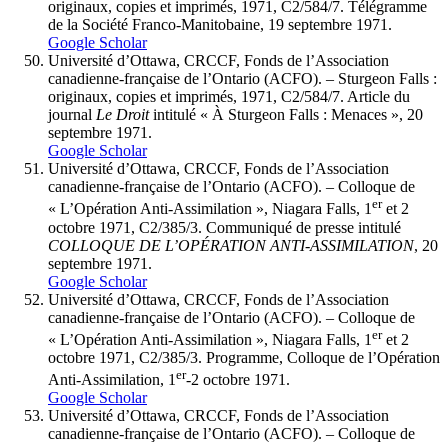
originaux, copies et imprimés, 1971, C2/584/7. Télégramme
de la Société Franco-Manitobaine, 19 septembre 1971.
Google Scholar
Université d’Ottawa, CRCCF, Fonds de l’Association
canadienne-française de l’Ontario (ACFO). – Sturgeon Falls :
originaux, copies et imprimés, 1971, C2/584/7. Article du
journal
Le Droit
intitulé « À Sturgeon Falls : Menaces
», 20
septembre 1971.
Google Scholar
Université d’Ottawa, CRCCF, Fonds de l’Association
canadienne-française de l’Ontario (ACFO). – Colloque de
er
« L’Opération Anti-Assimilation », Niagara Falls, 1
et 2
octobre 1971, C2/385/3. Communiqué de presse intitulé
COLLOQUE
DE
L’OPÉRATION
ANTI
-
ASSIMILATION
, 20
septembre 1971.
Google Scholar
Université d’Ottawa, CRCCF, Fonds de l’Association
canadienne-française de l’Ontario (ACFO). – Colloque de
er
« L’Opération Anti-Assimilation », Niagara Falls, 1
et 2
octobre 1971, C2/385/3. Programme, Colloque de l’Opération
er
Anti-Assimilation, 1
-2 octobre 1971.
Google Scholar
Université d’Ottawa, CRCCF, Fonds de l’Association
canadienne-française de l’Ontario (ACFO). – Colloque de