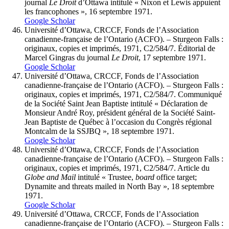
journal
Le Droit
d’Ottawa intitulé « Nixon et Lewis appuient
les francophones », 16 septembre 1971.
Google Scholar
Université d’Ottawa, CRCCF, Fonds de l’Association
canadienne-française de l’Ontario (ACFO). – Sturgeon Falls :
originaux, copies et imprimés, 1971, C2/584/7. Éditorial de
Marcel Gingras du journal
Le Droit
, 17 septembre 1971.
Google Scholar
Université d’Ottawa, CRCCF, Fonds de l’Association
canadienne-française de l’Ontario (ACFO). – Sturgeon Falls :
originaux, copies et imprimés, 1971, C2/584/7. Communiqué
de la Société Saint Jean Baptiste intitulé « Déclaration de
Monsieur André Roy, président général de la Société Saint-
Jean Baptiste de Québec à l’occasion du Congrès régional
Montcalm de la SSJBQ », 18 septembre 1971.
Google Scholar
Université d’Ottawa, CRCCF, Fonds de l’Association
canadienne-française de l’Ontario (ACFO). – Sturgeon Falls :
originaux, copies et imprimés, 1971, C2/584/7. Article du
Globe
and
Mail
intitulé « Trustee,
board
office target;
Dynamite and threats mailed in North Bay », 18 septembre
1971.
Google Scholar
Université d’Ottawa, CRCCF, Fonds de l’Association
canadienne-française de l’Ontario (ACFO). – Sturgeon Falls :