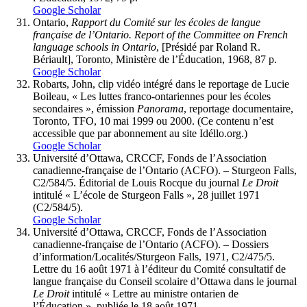
Google Scholar
Ontario,
Rapport
du
Comité
sur
les
écoles
de
langue
française
de
l’Ontario.
Report of the Committee on French
language schools in Ontario
, [Présidé par Roland R.
Bériault], Toronto, Ministère de l’Éducation, 1968, 87 p.
Google Scholar
Robarts, John, clip vidéo intégré dans le reportage de Lucie
Boileau, « Les luttes franco-ontariennes pour les écoles
secondaires », émission
Panorama
, reportage documentaire,
Toronto, TFO, 10 mai 1999 ou 2000. (Ce contenu n’est
accessible que par abonnement au site Idéllo.org.)
Google Scholar
Université d’Ottawa, CRCCF, Fonds de l’Association
canadienne-française de l’Ontario (ACFO). – Sturgeon Falls,
C2/584/5. Éditorial de Louis Rocque du journal
Le Droit
intitulé « L’école de Sturgeon Falls », 28 juillet 1971
(C2/584/5).
Google Scholar
Université d’Ottawa, CRCCF, Fonds de l’Association
canadienne-française de l’Ontario (ACFO). – Dossiers
d’information/Localités/Sturgeon Falls, 1971, C2/475/5.
Lettre du 16 août 1971 à l’éditeur du Comité consultatif de
langue française du Conseil scolaire d’Ottawa dans le journal
Le Droit
intitulé « Lettre au ministre ontarien de
l’Éducation », publiée le 18 août 1971.