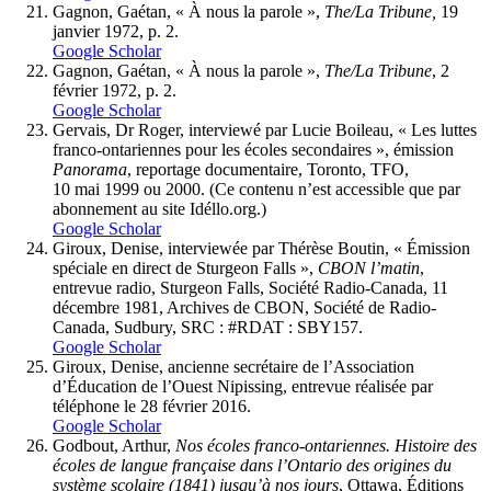
Gagnon, Gaétan, « À nous la parole »,
The/La Tribune
,
19
janvier 1972, p. 2.
Google Scholar
Gagnon, Gaétan, « À nous la parole »,
The/La Tribune
, 2
février 1972, p. 2.
Google Scholar
Gervais, Dr Roger, interviewé par Lucie Boileau, « Les luttes
franco-ontariennes pour les écoles secondaires », émission
Panorama
, reportage documentaire, Toronto, TFO,
10 mai 1999 ou 2000. (Ce contenu n’est accessible que par
abonnement au site Idéllo.org.)
Google Scholar
Giroux, Denise, interviewée par Thérèse Boutin, « Émission
spéciale en direct de Sturgeon Falls »,
CBON l’matin
,
entrevue radio, Sturgeon Falls, Société Radio-Canada, 11
décembre 1981, Archives de CBON, Société de Radio-
Canada, Sudbury, SRC : #RDAT : SBY157.
Google Scholar
Giroux, Denise, ancienne secrétaire de l’Association
d’Éducation de l’Ouest Nipissing, entrevue réalisée par
téléphone le 28 février 2016.
Google Scholar
Godbout, Arthur,
Nos
écoles
franco-ontariennes
.
Histoire
des
écoles
de
langue
française
dans
l’Ontario
des
origines
du
système
scolaire
(1841)
jusqu’à
nos
jours
, Ottawa, Éditions