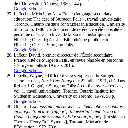
de l’Université d’Ottawa, 1980, 144 p.
Google Scholar
Lafleche, Michelynn A., « French language secondary
education: The case of Sturgeon Falls », travail universitaire,
Toronto, Ontario Institute for Studies in Education, University
of Toronto, 1986. Ce document de référence a été consulté en
personne dans les archives de la Société historique du
Nipissing Ouest logées à la Bibliothèque publique du
Nipissing Ouest à Sturgeon Falls.
Google Scholar
Lafleur, David, premier directeur de l’École secondaire
Franco-Cité de Sturgeon Falls, entrevue réalisée en personne
à Sturgeon Falls le 19 mars 2016.
Google Scholar
Lebelle, Wayne, « Different views expressed in Sturgeon
school issue »,
North
Bay
Nugget
, le 27 juillet 1971, cité dans
Robert J. Gagné, « Sturgeon Falls: A conflict over schools »,
vol. 1, travail universitaire, Toronto, Ontario Institute for
Studies in Education, University of Toronto, 1979, 50 p.
Google Scholar
Ontario,
Commission
ministérielle
sur
l’éducation
secondaire
en
langue française [rapport]. Ministerial Commission on
French Language Secondary Education [report]
, [Présidé par
Thomas Henry Bull Symons], Toronto, Ministère de
l’Éducation, 1972, 79 p.