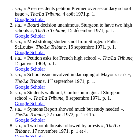
s.a., « Area residents petition Premier over secondary school
issue »,
The/La Tribune
, 4 août 1971,p. 1.
Google Scholar
s.a., «
Board
decision unanimous, Sturgeon to have two high
schools »,
The/La Tribune
,
15 décembre 1971, p. 1.
Google Scholar
s.a., « Most striking students not from Sturgeon Falls-
St.Louis»,
The/La Tribune
,
15 septembre 1971, p. 1.
Google Scholar
s.a., « Petition asks for French high school »,
The/La Tribune
,
15
janvier 1969, p. 1.
Google Scholar
s.a., « School issue involved in damaging of Mayor’s car? »,
er
The/La Tribune
, 1
septembre 1971, p. 1.
Google Scholar
s.a., « Students walk out, Confusion reigns at Sturgeon
school »,
The/La Tribune
,
8 septembre 1971, p. 1.
Google Scholar
s.a., « Symons Report showed much but study needed »,
The/La Tribune
,
22 mars 1972, p. 1 et 15.
Google Scholar
s.a., « Two bomb threats followed by arrests »,
The/La
Tribune
,
17 novembre 1971, p. 1 et 4.
Google Scholar