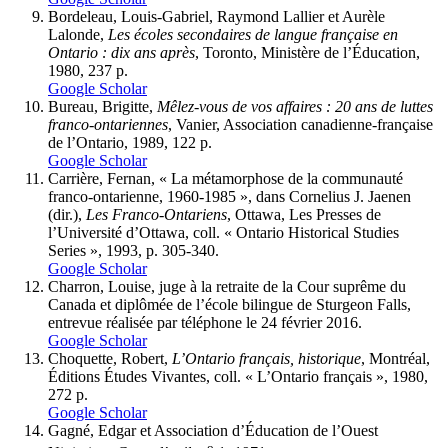
Bordeleau, Louis-Gabriel, Raymond Lallier et Aurèle
Lalonde,
Les
écoles
secondaires
de
langue
française
en
Ontario
:
dix
ans
après
, Toronto, Ministère de l’Éducation,
1980, 237 p.
Google Scholar
Bureau, Brigitte,
Mêlez-vous
de
vos
affaires
:
20
ans
de
luttes
franco-ontariennes
, Vanier, Association canadienne-française
de l’Ontario, 1989, 122 p.
Google Scholar
Carrière, Fernan, « La métamorphose de la communauté
franco-ontarienne, 1960-1985 », dans Cornelius J. Jaenen
(dir.),
Les
Franco-Ontariens
, Ottawa, Les Presses de
l’Université d’Ottawa, coll. « Ontario Historical Studies
Series », 1993, p. 305-340.
Google Scholar
Charron, Louise, juge à la retraite de la Cour suprême du
Canada et diplômée de l’école bilingue de Sturgeon Falls,
entrevue réalisée par téléphone le 24 février 2016.
Google Scholar
Choquette, Robert,
L’Ontario
français,
historique
, Montréal,
Éditions Études Vivantes, coll. « L’Ontario français », 1980,
272 p.
Google Scholar
Gagné, Edgar et Association d’Éducation de l’Ouest
o