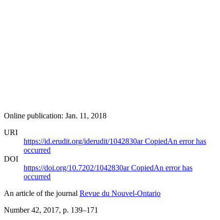
Online publication: Jan. 11, 2018
URI
https://id.erudit.org/iderudit/1042830ar
Copied
An error has
occurred
DOI
https://doi.org/10.7202/1042830ar
Copied
An error has
occurred
An article of the journal
Revue du Nouvel-Ontario
Number 42, 2017
, p. 139–171