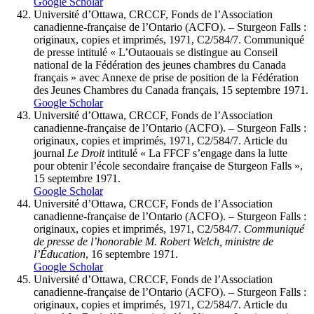
Google Scholar
Université d’Ottawa, CRCCF, Fonds de l’Association
canadienne-française de l’Ontario (ACFO). – Sturgeon Falls :
originaux, copies et imprimés, 1971, C2/584/7. Communiqué
de presse intitulé « L’Outaouais se distingue au Conseil
national de la Fédération des jeunes chambres du Canada
français » avec Annexe de prise de position de la Fédération
des Jeunes Chambres du Canada français, 15 septembre 1971.
Google Scholar
Université d’Ottawa, CRCCF, Fonds de l’Association
canadienne-française de l’Ontario (ACFO). – Sturgeon Falls :
originaux, copies et imprimés, 1971, C2/584/7. Article du
journal
Le Droit
intitulé « La FFCF s’engage dans la lutte
pour obtenir l’école secondaire française de Sturgeon Falls »,
15 septembre 1971.
Google Scholar
Université d’Ottawa, CRCCF, Fonds de l’Association
canadienne-française de l’Ontario (ACFO). – Sturgeon Falls :
originaux, copies et imprimés, 1971, C2/584/7.
Communiqué
de
presse
de
l
’honorable
M.
Robert
Welch,
ministre
de
l’Éducation
, 16 septembre 1971.
Google Scholar
Université d’Ottawa, CRCCF, Fonds de l’Association
canadienne-française de l’Ontario (ACFO). – Sturgeon Falls :
originaux, copies et imprimés, 1971, C2/584/7. Article du