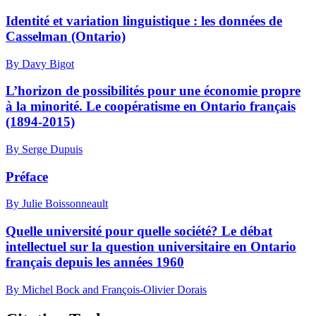
Identité et variation linguistique : les données de
Casselman (Ontario)
By Davy Bigot
L’horizon de possibilités pour une économie propre
à la minorité. Le coopératisme en Ontario français
(1894-2015)
By Serge Dupuis
Préface
By Julie Boissonneault
Quelle université pour quelle société? Le débat
intellectuel sur la question universitaire en Ontario
français depuis les années 1960
By Michel Bock and François-Olivier Dorais