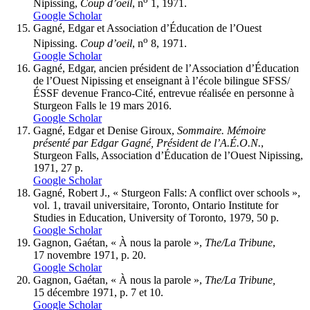
Nipissing,
Coup d’oeil
, n
1, 1971.
Google Scholar
Gagné, Edgar et Association d’Éducation de l’Ouest
o
Nipissing.
Coup d’oeil
, n
8, 1971.
Google Scholar
Gagné, Edgar, ancien président de l’Association d’Éducation
de l’Ouest Nipissing et enseignant à l’école bilingue SFSS/
ÉSSF devenue Franco-Cité, entrevue réalisée en personne à
Sturgeon Falls le 19 mars 2016.
Google Scholar
Gagné, Edgar et Denise Giroux,
Sommaire. Mémoire
présenté par Edgar Gagné, Président de l’A.É.O.N.
,
Sturgeon Falls, Association d’Éducation de l’Ouest Nipissing,
1971, 27 p.
Google Scholar
Gagné, Robert J., « Sturgeon Falls: A conflict over schools »,
vol. 1, travail universitaire, Toronto, Ontario Institute for
Studies in Education, University of Toronto, 1979, 50 p.
Google Scholar
Gagnon, Gaétan, « À nous la parole »,
The/La Tribune
,
17 novembre 1971, p. 20.
Google Scholar
Gagnon, Gaétan, « À nous la parole »,
The/La Tribune
,
15 décembre 1971, p. 7 et 10.
Google Scholar