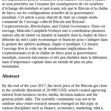
se sont penchées sur l’examen des conséquences de ces systèmes
d’échange décentralisés et pair-à-pair, tels que le Bitcoin et la chaîne
de blocs, sur les configurations actuelles de la gouvernance
mondiale. Cet article a pour objectif de faire un compte rendu
commenté de l’ouvrage collectif Bitcoin and Beyond :
Cryptocurrencies, Blockchains, and Global Governance. Dans cet
ouvrage, Malcolm Campbell-Verduyn met à contribution plusieurs
auteurs afin de mettre en lumière la manière dont la chaîne de blocs
déborde du strict cadre économique et financier pour s’intégrer dans
la gestion des sphères politique, légale et juridique. Ce faisant,
l’ouvrage lève le voile sur de nombreuses implications des
cryptomonnaies et de la chaîne de blocs pour la gouvernance
mondiale, souvent méconnues et très peu étudiées dans la littérature,
mais d’importance capitale dans un monde de plus en plus
mondialisé.
Abstract
By the end of the year 2017, the stock price of the Bitcoin got close
to the symbolic threshold of 20 000 USD, which created agrowing
interest from business circles, media, decision-makers and the
general public alike. The scientific community was not to be
outdone since entire research streams emerged on this topic in
various disciplines such as finance, economics, marketing, ethics,