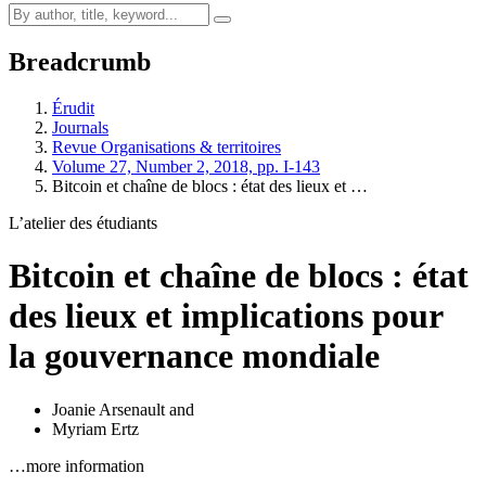
Breadcrumb
Érudit
Journals
Revue Organisations & territoires
Volume 27, Number 2, 2018, pp. I-143
Bitcoin et chaîne de blocs : état des lieux et …
L’atelier des étudiants
Bitcoin et chaîne de blocs : état
des lieux et implications pour
la gouvernance mondiale
Joanie Arsenault
and
Myriam Ertz
…more information