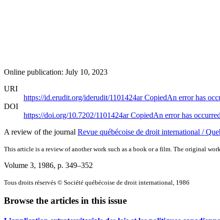
Online publication: July 10, 2023
URI
https://id.erudit.org/iderudit/1101424ar
Copied
An error has occ
DOI
https://doi.org/10.7202/1101424ar
Copied
An error has occurre
A review of the journal
Revue québécoise de droit international / Que
This article is a review of another work such as a book or a film. The original work
Volume 3, 1986
, p. 349–352
Tous droits réservés © Société québécoise de droit international, 1986
Browse the articles in this issue