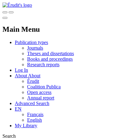
Main Menu
Publication types
Journals
Theses and dissertations
Books and proceedings
Research reports
Log In
About
About
Érudit
Coalition Publica
Open access
Annual report
Advanced Search
EN
Français
English
My Library
Search