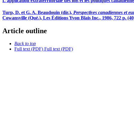
L’application extraterritoriale des lois et les politiques canadienn
Turp, D. et G. A. Beaudouin (dir.),
Perspectives canadiennes et eu
Cowansville (Qué.), Les Éditions Yvon Blais Inc., 1986, 722 p. (
Article outline
Back to top
Full text (PDF)
Full text (PDF)