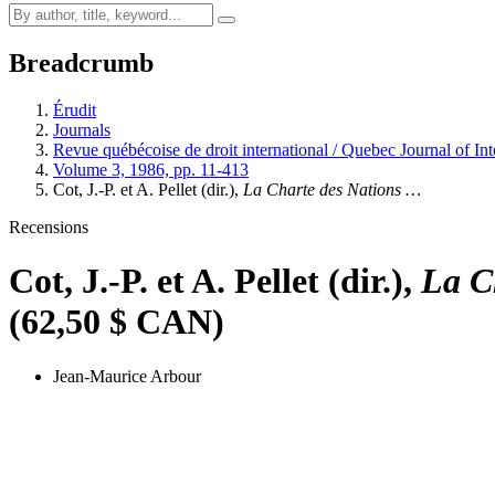
Breadcrumb
Érudit
Journals
Revue québécoise de droit international / Quebec Journal of In
Volume 3, 1986, pp. 11-413
Cot, J.-P. et A. Pellet (dir.),
La Charte des Nations …
Recensions
Cot, J.-P. et A. Pellet (dir.),
La C
(62,50 $ CAN)
Jean-Maurice Arbour