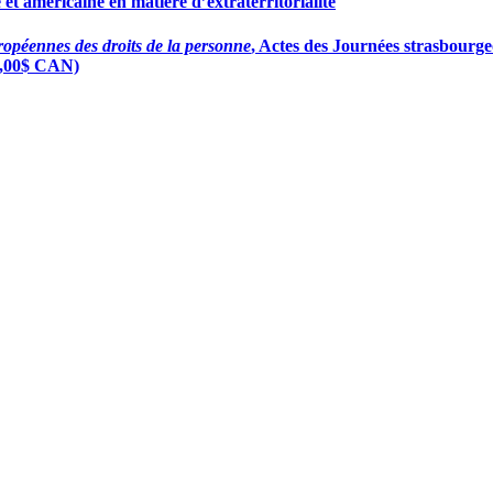
e et américaine en matière d’extraterritorialité
ropéennes des droits de la personne
, Actes des Journées strasbourgeo
40,00$ CAN)