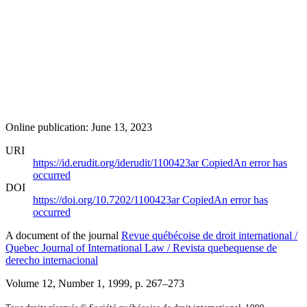
Online publication: June 13, 2023
URI
https://id.erudit.org/iderudit/1100423ar
Copied
An error has
occurred
DOI
https://doi.org/10.7202/1100423ar
Copied
An error has
occurred
A document of the journal
Revue québécoise de droit international /
Quebec Journal of International Law / Revista quebequense de
derecho internacional
Volume 12, Number 1, 1999
, p. 267–273