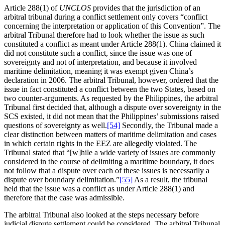
Article 288(1) of
UNCLOS
provides that the jurisdiction of an
arbitral tribunal during a conflict settlement only covers “conflict
concerning the interpretation or application of this Convention”. The
arbitral Tribunal therefore had to look whether the issue as such
constituted a conflict as meant under Article 288(1). China claimed it
did not constitute such a conflict, since the issue was one of
sovereignty and not of interpretation, and because it involved
maritime delimitation, meaning it was exempt given China’s
declaration in 2006. The arbitral Tribunal, however, ordered that the
issue in fact constituted a conflict between the two States, based on
two counter-arguments. As requested by the Philippines, the arbitral
Tribunal first decided that, although a dispute over sovereignty in the
SCS existed, it did not mean that the Philippines’ submissions raised
questions of sovereignty as well.
[54]
Secondly, the Tribunal made a
clear distinction between matters of maritime delimitation and cases
in which certain rights in the EEZ are allegedly violated. The
Tribunal stated that “[w]hile a wide variety of issues are commonly
considered in the course of delimiting a maritime boundary, it does
not follow that a dispute over each of these issues is necessarily a
dispute over boundary delimitation.”
[55]
As a result, the tribunal
held that the issue was a conflict as under Article 288(1) and
therefore that the case was admissible.
The arbitral Tribunal also looked at the steps necessary before
judicial dispute settlement could be considered. The arbitral Tribunal