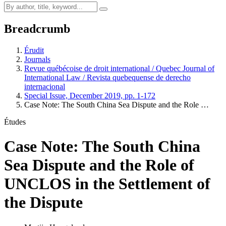
Breadcrumb
Érudit
Journals
Revue québécoise de droit international / Quebec Journal of
International Law / Revista quebequense de derecho
internacional
Special Issue, December 2019, pp. 1-172
Case Note: The South China Sea Dispute and the Role …
Études
Case Note: The South China
Sea Dispute and the Role of
UNCLOS in the Settlement of
the Dispute