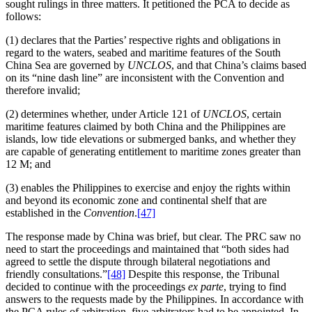
sought rulings in three matters. It petitioned the PCA to decide as
follows:
(1) declares that the Parties’ respective rights and obligations in
regard to the waters, seabed and maritime features of the South
China Sea are governed by
UNCLOS
, and that China’s claims based
on its “nine dash line” are inconsistent with the Convention and
therefore invalid;
(2) determines whether, under Article 121 of
UNCLOS
, certain
maritime features claimed by both China and the Philippines are
islands, low tide elevations or submerged banks, and whether they
are capable of generating entitlement to maritime zones greater than
12 M; and
(3) enables the Philippines to exercise and enjoy the rights within
and beyond its economic zone and continental shelf that are
established in the
Convention
.
[47]
The response made by China was brief, but clear. The PRC saw no
need to start the proceedings and maintained that “both sides had
agreed to settle the dispute through bilateral negotiations and
friendly consultations.”
[48]
Despite this response, the Tribunal
decided to continue with the proceedings
ex parte
, trying to find
answers to the requests made by the Philippines. In accordance with
the PCA rules of arbitration, five arbitrators had to be appointed. In