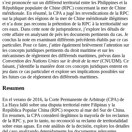
s’est prononcée sur un différend territorial entre les Philippines et la
République populaire de Chine (RPC) concernant la mer de Chine
méridionale. En résumé, la CPA a jugé les revendications de la RPC
sur la plupart des régions de la mer de Chine méridionale illégitimes
et n’a donc pas reconnu la prétention de la RPC à la territorialité sur
ces eaux. Dans cette note de jurisprudence, j’explore les détails de
cette affaire en analysant de près les documents pertinents du cas. Je
conclus la note en examinant différents précédents établis par ce cas
particulier. Pour ce faire, j’attire également brièvement l’attention sur
les concepts juridiques pertinents du droit maritime et sur les
mécanismes de règlement des différends maritimes, prévus dans la
Convention des Nations Unies sur le droit de la mer
(CNUDM). Ce
faisant, j’identifie la manière dont ces concepts juridiques entrent en
jeu dans ce cas particulier et explore ses implications possibles sur
les futurs cas de règlement des différends maritimes.
Resumen
En el verano de 2016, la Corte Permanente de Arbitraje (CPA) de
La Haya falló sobre una disputa territorial entre Filipinas y la
República Popular China (RPC) respecto al mar del Sur de China.
En resumen, la CPA consideró ilegítimos la mayoría de los reclamos
de la RPC y, por lo tanto, no reconoció su reclamo de territorialidad
sobre estas aguas. En este análisis de la decisión, exploro los detalles
del caso analizando detenidamente los documentos relevantes.