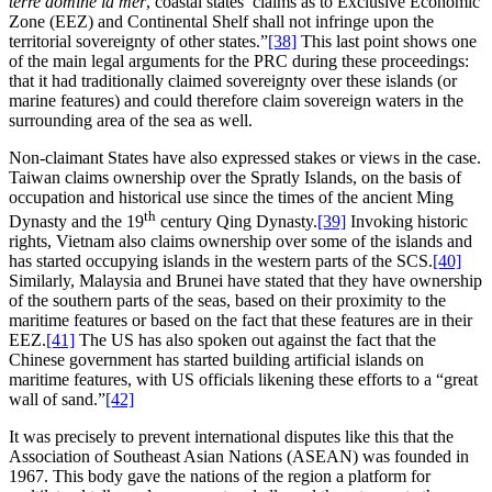
terre domine la mer
, coastal states’ claims as to Exclusive Economic
Zone (EEZ) and Continental Shelf shall not infringe upon the
territorial sovereignty of other states.”
[38]
This last point shows one
of the main legal arguments for the PRC during these proceedings:
that it had traditionally claimed sovereignty over these islands (or
marine features) and could therefore claim sovereign waters in the
surrounding area of the sea as well.
Non-claimant States have also expressed stakes or views in the case.
Taiwan claims ownership over the Spratly Islands, on the basis of
occupation and historical use since the times of the ancient Ming
th
Dynasty and the 19
century Qing Dynasty.
[39]
Invoking historic
rights, Vietnam also claims ownership over some of the islands and
has started occupying islands in the western parts of the SCS.
[40]
Similarly, Malaysia and Brunei have stated that they have ownership
of the southern parts of the seas, based on their proximity to the
maritime features or based on the fact that these features are in their
EEZ.
[41]
The US has also spoken out against the fact that the
Chinese government has started building artificial islands on
maritime features, with US officials likening these efforts to a “great
wall of sand.”
[42]
It was precisely to prevent international disputes like this that the
Association of Southeast Asian Nations (ASEAN) was founded in
1967. This body gave the nations of the region a platform for