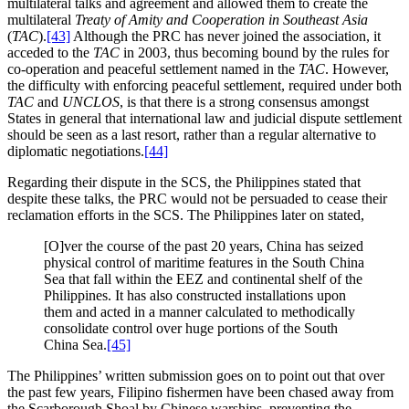
multilateral talks and agreement and allowed them to create the
multilateral
Treaty of Amity and Cooperation in Southeast Asia
(
TAC
).
[43]
Although the PRC has never joined the association, it
acceded to the
TAC
in 2003, thus becoming bound by the rules for
co-operation and peaceful settlement named in the
TAC
. However,
the difficulty with enforcing peaceful settlement, required under both
TAC
and
UNCLOS
, is that there is a strong consensus amongst
States in general that international law and judicial dispute settlement
should be seen as a last resort, rather than a regular alternative to
diplomatic negotiations.
[44]
Regarding their dispute in the SCS, the Philippines stated that
despite these talks, the PRC would not be persuaded to cease their
reclamation efforts in the SCS. The Philippines later on stated,
[O]ver the course of the past 20 years, China has seized
physical control of maritime features in the South China
Sea that fall within the EEZ and continental shelf of the
Philippines. It has also constructed installations upon
them and acted in a manner calculated to methodically
consolidate control over huge portions of the South
China Sea.
[45]
The Philippines’ written submission goes on to point out that over
the past few years, Filipino fishermen have been chased away from
the Scarborough Shoal by Chinese warships, preventing the