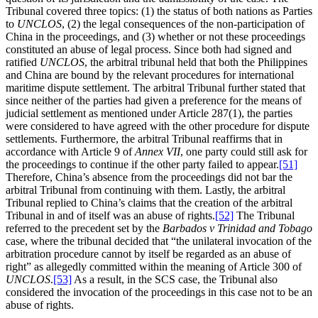
Tribunal covered three topics: (1) the status of both nations as Parties
to
UNCLOS
, (2) the legal consequences of the non-participation of
China in the proceedings, and (3) whether or not these proceedings
constituted an abuse of legal process. Since both had signed and
ratified
UNCLOS
, the arbitral tribunal held that both the Philippines
and China are bound by the relevant procedures for international
maritime dispute settlement. The arbitral Tribunal further stated that
since neither of the parties had given a preference for the means of
judicial settlement as mentioned under Article 287(1), the parties
were considered to have agreed with the other procedure for dispute
settlements. Furthermore, the arbitral Tribunal reaffirms that in
accordance with Article 9 of
Annex VII
, one party could still ask for
the proceedings to continue if the other party failed to appear.
[51]
Therefore, China’s absence from the proceedings did not bar the
arbitral Tribunal from continuing with them. Lastly, the arbitral
Tribunal replied to China’s claims that the creation of the arbitral
Tribunal in and of itself was an abuse of rights.
[52]
The Tribunal
referred to the precedent set by the
Barbados v Trinidad and Tobago
case, where the tribunal decided that “the unilateral invocation of the
arbitration procedure cannot by itself be regarded as an abuse of
right” as allegedly committed within the meaning of Article 300 of
UNCLOS
.
[53]
As a result, in the SCS case, the Tribunal also
considered the invocation of the proceedings in this case not to be an
abuse of rights.