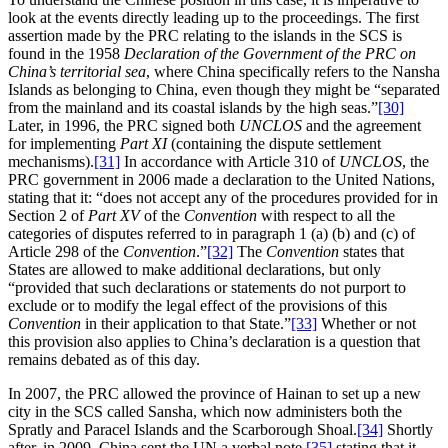
look at the events directly leading up to the proceedings. The first
assertion made by the PRC relating to the islands in the SCS is
found in the 1958
Declaration of the Government of the PRC on
China’s territorial sea
, where China specifically refers to the Nansha
Islands as belonging to China, even though they might be “separated
from the mainland and its coastal islands by the high seas.”
[30]
Later, in 1996, the PRC signed both
UNCLOS
and the agreement
for implementing
Part XI
(containing the dispute settlement
mechanisms).
[31]
In accordance with Article 310 of
UNCLOS
, the
PRC government in 2006 made a declaration to the United Nations,
stating that it: “does not accept any of the procedures provided for in
Section 2 of
Part XV
of the
Convention
with respect to all the
categories of disputes referred to in paragraph 1 (a) (b) and (c) of
Article 298 of the
Convention
.”
[32]
The
Convention
states that
States are allowed to make additional declarations, but only
“provided that such declarations or statements do not purport to
exclude or to modify the legal effect of the provisions of this
Convention
in their application to that State.”
[33]
Whether or not
this provision also applies to China’s declaration is a question that
remains debated as of this day.
In 2007, the PRC allowed the province of Hainan to set up a new
city in the SCS called Sansha, which now administers both the
Spratly and Paracel Islands and the Scarborough Shoal.
[34]
Shortly
after, in 2009, China sent the UN a verbal note,
[35]
stating that it