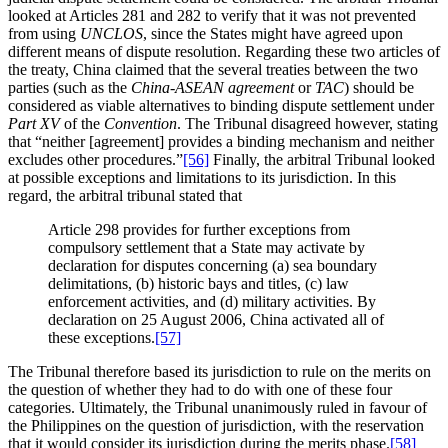
looked at Articles 281 and 282 to verify that it was not prevented
from using
UNCLOS
, since the States might have agreed upon
different means of dispute resolution. Regarding these two articles of
the treaty, China claimed that the several treaties between the two
parties (such as the
China-ASEAN agreement
or
TAC
) should be
considered as viable alternatives to binding dispute settlement under
Part XV
of the
Convention
. The Tribunal disagreed however, stating
that “neither [agreement] provides a binding mechanism and neither
excludes other procedures.”
[56]
Finally, the arbitral Tribunal looked
at possible exceptions and limitations to its jurisdiction. In this
regard, the arbitral tribunal stated that
Article 298 provides for further exceptions from
compulsory settlement that a State may activate by
declaration for disputes concerning (a) sea boundary
delimitations, (b) historic bays and titles, (c) law
enforcement activities, and (d) military activities. By
declaration on 25 August 2006, China activated all of
these exceptions.
[57]
The Tribunal therefore based its jurisdiction to rule on the merits on
the question of whether they had to do with one of these four
categories. Ultimately, the Tribunal unanimously ruled in favour of
the Philippines on the question of jurisdiction, with the reservation
that it would consider its jurisdiction during the merits phase.
[58]