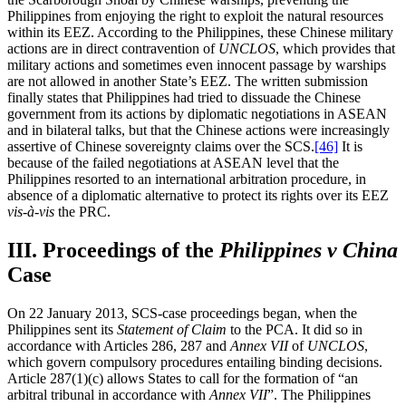
Philippines from enjoying the right to exploit the natural resources
within its EEZ. According to the Philippines, these Chinese military
actions are in direct contravention of
UNCLOS
, which provides that
military actions and sometimes even innocent passage by warships
are not allowed in another State’s EEZ. The written submission
finally states that Philippines had tried to dissuade the Chinese
government from its actions by diplomatic negotiations in ASEAN
and in bilateral talks, but that the Chinese actions were increasingly
assertive of Chinese sovereignty claims over the SCS.
[46]
It is
because of the failed negotiations at ASEAN level that the
Philippines resorted to an international arbitration procedure, in
absence of a diplomatic alternative to protect its rights over its EEZ
vis-à-vis
the PRC.
III. Proceedings of the
Philippines v China
Case
On 22 January 2013, SCS-case proceedings began, when the
Philippines sent its
Statement of Claim
to the PCA. It did so in
accordance with Articles 286, 287 and
Annex VII
of
UNCLOS
,
which govern compulsory procedures entailing binding decisions.
Article 287(1)(c) allows States to call for the formation of “an
arbitral tribunal in accordance with
Annex VII
”. The Philippines