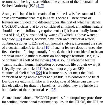
resources in the high seas without the consent of the International
Seabed Authority (ISA).
[17]
A subject debated in international maritime law is the status of land
areas (or maritime features) in Earth’s oceans. These areas or
features are divided into different types, the first of which is islands.
UNCLOS
dictates that to be considered an island, a maritime feature
should meet the following requirements: (1) it is a naturally formed
area of land, (2) surrounded by water, (3) which is above water at
high tide.
[18]
Islands, notably, have their own territorial waters,
contiguous zones, EEZs and continental shelves, increasing the size
of a coastal nation’s territory.
[19]
If such a feature does not meet the
first criterion of being naturally formed, then it is considered to be an
artificial island. Artificial islands do not enjoy a territorial sea, EEZ
or continental shelf of their own.
[20]
Also, if a maritime feature
“cannot sustain human habitation or economic life of their own”, it
is legally seen as rocks.
[21]
Rocks do not enjoy an EEZ or
continental shelf either.
[22]
If a feature does not meet the third
criterion of being above water at high tide, it is considered to be at
low-tide elevations. Unlike with rocks, coastal States can use low-
tide elevations for drawing baselines, provided they are inside the
boundaries of their territorial sea.
[23]
As mentioned above,
UNCLOS
provides for compulsory procedures
for settling international maritime disputes: in the ITLOS, the ICJ, an