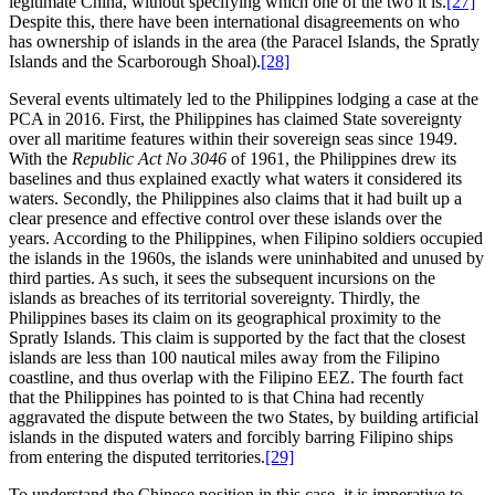
legitimate China, without specifying which one of the two it is.
[27]
Despite this, there have been international disagreements on who
has ownership of islands in the area (the Paracel Islands, the Spratly
Islands and the Scarborough Shoal).
[28]
Several events ultimately led to the Philippines lodging a case at the
PCA in 2016. First, the Philippines has claimed State sovereignty
over all maritime features within their sovereign seas since 1949.
With the
Republic Act No 3046
of 1961, the Philippines drew its
baselines and thus explained exactly what waters it considered its
waters. Secondly, the Philippines also claims that it had built up a
clear presence and effective control over these islands over the
years. According to the Philippines, when Filipino soldiers occupied
the islands in the 1960s, the islands were uninhabited and unused by
third parties. As such, it sees the subsequent incursions on the
islands as breaches of its territorial sovereignty. Thirdly, the
Philippines bases its claim on its geographical proximity to the
Spratly Islands. This claim is supported by the fact that the closest
islands are less than 100 nautical miles away from the Filipino
coastline, and thus overlap with the Filipino EEZ. The fourth fact
that the Philippines has pointed to is that China had recently
aggravated the dispute between the two States, by building artificial
islands in the disputed waters and forcibly barring Filipino ships
from entering the disputed territories.
[29]
To understand the Chinese position in this case, it is imperative to