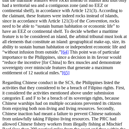
that the maritime features were rocks instead of islands and thus only
had a territorial sea and a contiguous zone (and no EEZ or
continental shelf), in accordance with Article 121(3). According to
the claimant, these features were indeed rocks instead of islands,
since in accordance with Article 121(3) of the
Convention
, rocks
need to be able to “sustain human habitation or economic life” to
have an EEZ or continental shelf. To decide whether a maritime
feature is to be considered an island, the arbitral tribunal must look at
all elements that constitute an island: geographical make-up, size, its
ability to sustain human habitation or independent economic life and
“without infusion from outside.”
[64]
This point was of particular
importance to the Philippines, since a decision in its favour would
“reduce the incentive [for China] to flex muscles and demonstrate
sovereignty over miniscule features that generate a maximum
entitlement of 12 nautical miles.”
[65]
Regarding Chinese conduct in the SCS, the Philippines listed the
activities that they considered to be a breach of Filipino rights. First,
it considered the activities mentioned above under submission
categories E and F to be a breach of its sovereign rights, because
Chinese warships had on multiple occasions prevented its citizens
from enjoying both non-living and living resources. Secondly,
Chinese inaction had meant a failure to prevent Chinese nationals
from unlawfully taking Filipino living resources. The PRC had
allowed Chinese fishery workers from illegally fishing at Mischief