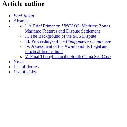
Article outline
Back to top
Abstract
I. A Brief Primer on
UNCLOS
: Maritime Zones,
Maritime Features and Dispute Settlement
II. The Background of the SCS Dispute
III. Proceedings of the
Philippines v China
Case
IV. Assessment of the Award and Its Legal and
Practical Implications
V. Final Thoughts on the South China Sea Case
Notes
List of figures
List of tables