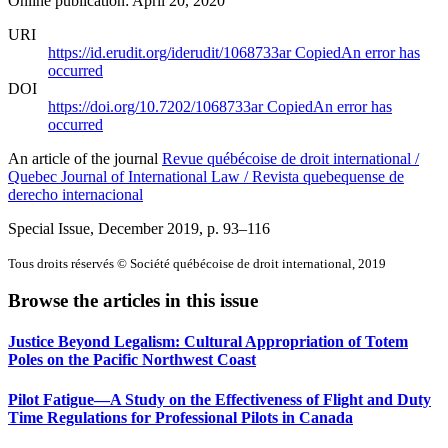
Online publication: April 20, 2020
URI
https://id.erudit.org/iderudit/1068733ar
Copied
An error has
occurred
DOI
https://doi.org/10.7202/1068733ar
Copied
An error has
occurred
An article of the journal
Revue québécoise de droit international /
Quebec Journal of International Law / Revista quebequense de
derecho internacional
Special Issue, December 2019
, p. 93–116
Tous droits réservés © Société québécoise de droit international, 2019
Browse the articles in this issue
Justice Beyond Legalism: Cultural Appropriation of Totem
Poles on the Pacific Northwest Coast
Pilot Fatigue—A Study on the Effectiveness of Flight and Duty
Time Regulations for Professional Pilots in Canada