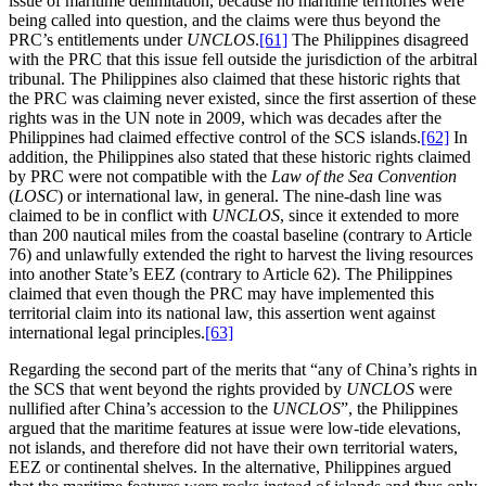
issue of maritime delimitation, because no maritime territories were
being called into question, and the claims were thus beyond the
PRC’s entitlements under
UNCLOS
.
[61]
The Philippines disagreed
with the PRC that this issue fell outside the jurisdiction of the arbitral
tribunal. The Philippines also claimed that these historic rights that
the PRC was claiming never existed, since the first assertion of these
rights was in the UN note in 2009, which was decades after the
Philippines had claimed effective control of the SCS islands.
[62]
In
addition, the Philippines also stated that these historic rights claimed
by PRC were not compatible with the
Law of the Sea Convention
(
LOSC
) or international law, in general. The nine-dash line was
claimed to be in conflict with
UNCLOS
, since it extended to more
than 200 nautical miles from the coastal baseline (contrary to Article
76) and unlawfully extended the right to harvest the living resources
into another State’s EEZ (contrary to Article 62). The Philippines
claimed that even though the PRC may have implemented this
territorial claim into its national law, this assertion went against
international legal principles.
[63]
Regarding the second part of the merits that “any of China’s rights in
the SCS that went beyond the rights provided by
UNCLOS
were
nullified after China’s accession to the
UNCLOS
”, the Philippines
argued that the maritime features at issue were low-tide elevations,
not islands, and therefore did not have their own territorial waters,
EEZ or continental shelves. In the alternative, Philippines argued