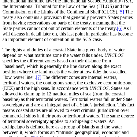
international maritime law: the International Seabed Authority (ISA),
the International Tribunal for the Law of the Sea (ITLOS) and the
Commission on the Limits of the Continental Shelf (CLCS).
[5]
The
treaty also contains a provision that generally prevents States parties
from having reservations on parts of the treaty, meaning that the
State parties cannot opt out of certain elements of the treaty.
[6]
As I
will discuss in detail later on, this last point in particular has become
an important element of contention in the SCS case.
The rights and duties of a coastal State in a given body of water
depend on what maritime zone the water falls under.
UNCLOS
specifies the different zones based on their distance from
“baselines”, which is generally the line drawn along the exact
position where the land meets the water at low tide: the so-called
“low-water line”.
[7]
The different zones are internal waters,
territorial waters, the contiguous zone, the exclusive economic zone
(EEZ) and the high seas. In accordance with
UNCLOS
, States are
allowed to claim up to 12 nautical miles of sea (from the coastal
baseline) as their territorial waters. Territorial waters fall under State
sovereignty and are an integral part of a State’s jurisdiction. This fact
means coastal states are allowed to exert criminal jurisdiction over
commercial ships in their ports or territorial waters. The same degree
of territorial sovereignty applies to archipelagic waters. An
archipelago is defined here as a group of islands and the water
between it, which forms an “intrinsic geographical, economic and