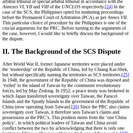
arbitral tribunal or special arbitral tribunal in accordance with the
Annexes
VI
,
VII
and
VIII
of the
UNCLOS
respectively.
[24]
In the
case of the SCS, the Philippines opted for instituting proceedings
before the Permanent Court of Arbitration (PCA) as per
Annex VII
.
This particular choice of procedure by the Philippines is one of the
crucial arguments for the PRC. Before turning to the arguments of
the case, however, I would like to briefly discuss the background of
the dispute.
II. The Background of the SCS Dispute
After World War II, former Japanese territories were placed under
the ‘trusteeship’ of the Republic of China, led by Chiang Kai-Shek,
but without specifically naming the territories as SCS territories.
[25]
In 1948, the government of the Republic of China was deposed and
‘exiled’ to the island of Taiwan by the communist revolutionary
forces, led by Mao Zedong. In 1952, a peace treaty was brokered in
which Japan transferred sovereignty over Taiwan, the Paracel
Islands and the Spratly Islands to the government of the Republic of
China (now operating from Taiwan).
[26]
Since the PRC also claims
sovereignty over Taiwan, it therefore sees Taiwan’s claims and
possessions as the PRC’s. This position stems from the ‘one China
policy’, in which political leaders of Taiwan and China avoid
conflict between the two by acknowledging that there is only one