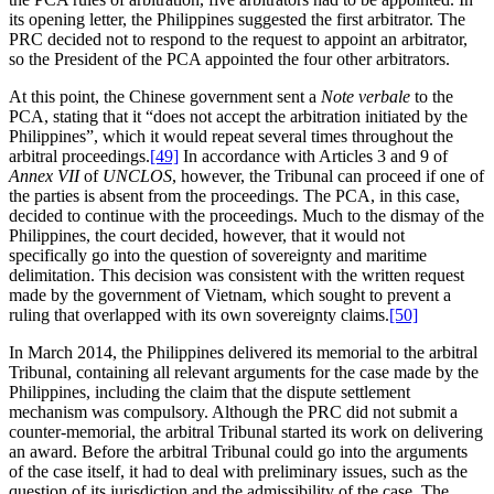
its opening letter, the Philippines suggested the first arbitrator. The
PRC decided not to respond to the request to appoint an arbitrator,
so the President of the PCA appointed the four other arbitrators.
At this point, the Chinese government sent a
Note verbale
to the
PCA, stating that it “does not accept the arbitration initiated by the
Philippines”, which it would repeat several times throughout the
arbitral proceedings.
[49]
In accordance with Articles 3 and 9 of
Annex VII
of
UNCLOS
, however, the Tribunal can proceed if one of
the parties is absent from the proceedings. The PCA, in this case,
decided to continue with the proceedings. Much to the dismay of the
Philippines, the court decided, however, that it would not
specifically go into the question of sovereignty and maritime
delimitation. This decision was consistent with the written request
made by the government of Vietnam, which sought to prevent a
ruling that overlapped with its own sovereignty claims.
[50]
In March 2014, the Philippines delivered its memorial to the arbitral
Tribunal, containing all relevant arguments for the case made by the
Philippines, including the claim that the dispute settlement
mechanism was compulsory. Although the PRC did not submit a
counter-memorial, the arbitral Tribunal started its work on delivering
an award. Before the arbitral Tribunal could go into the arguments
of the case itself, it had to deal with preliminary issues, such as the
question of its jurisdiction and the admissibility of the case. The