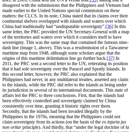
disagreed with the submissions that the Philippines and Vietnam had
made earlier to the United Nations special commission on these
matters: the CLCS. In its note, China stated that its claims over their
continental shelves overlapped with islands and waters over which
China had traditionally had “undisputable sovereignty”.
[36]
In this
same letter, the PRC provided the UN Secretary-General with a map
of the territories and waters over which it considers itself to have
sovereignty. This was the same map that contained the famous nine-
dash line (image 1, above). This was a resubmission of a Taiwanese
maritime map from 1948, although some scholars argue that the
origins of this maritime delimitation line go further back.
[37]
In
2011, the PRC sent a second letter to the UN, reiterating its position
that it had sole sovereignty over the Paracel and Spratly Islands. In
this second letter, however, the PRC also explained that the
Philippines had never, in any multilateral treaties, asserted any claim
to the islands, while the PRC did refer to the islands as being under
its jurisdiction in several of its international documents. This state of
affairs led the PRC to three conclusions. First, that the islands had
been effectively controlled and sovereignty claimed by China
consistently over time, granting it historic rights over them.
Secondly, that the islands had been invaded illegally by the
Philippines in the 1970s, meaning that the Philippines could not
claim sovereignty from its actions (on the basis of the
ex injuria jus
non oritur
principle). And thirdly, that “under the legal doctrine of
la