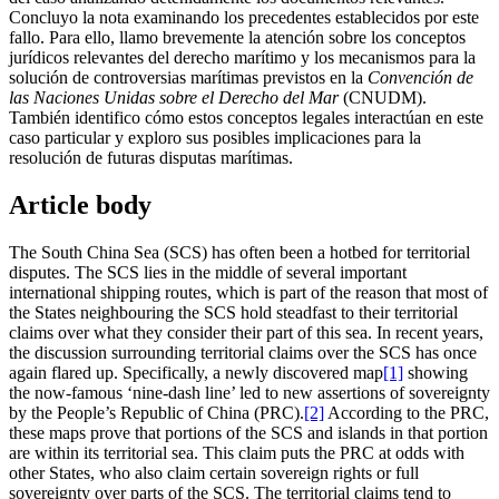
Concluyo la nota examinando los precedentes establecidos por este
fallo. Para ello, llamo brevemente la atención sobre los conceptos
jurídicos relevantes del derecho marítimo y los mecanismos para la
solución de controversias marítimas previstos en la
Convención de
las Naciones Unidas sobre el Derecho del Mar
(CNUDM).
También identifico cómo estos conceptos legales interactúan en este
caso particular y exploro sus posibles implicaciones para la
resolución de futuras disputas marítimas.
Article body
The South China Sea (SCS) has often been a hotbed for territorial
disputes. The SCS lies in the middle of several important
international shipping routes, which is part of the reason that most of
the States neighbouring the SCS hold steadfast to their territorial
claims over what they consider their part of this sea. In recent years,
the discussion surrounding territorial claims over the SCS has once
again flared up. Specifically, a newly discovered map
[1]
showing
the now-famous ‘nine-dash line’ led to new assertions of sovereignty
by the People’s Republic of China (PRC).
[2]
According to the PRC,
these maps prove that portions of the SCS and islands in that portion
are within its territorial sea. This claim puts the PRC at odds with
other States, who also claim certain sovereign rights or full
sovereignty over parts of the SCS. The territorial claims tend to