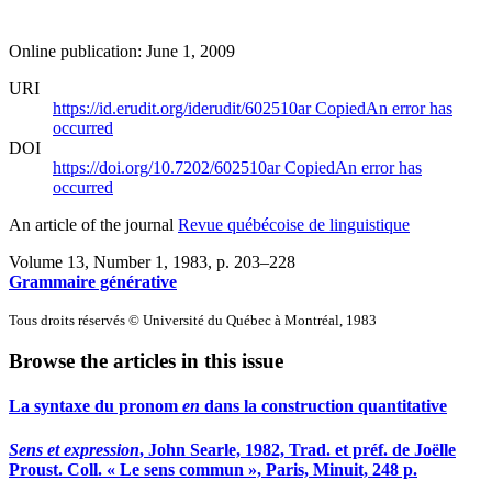
Online publication: June 1, 2009
URI
https://id.erudit.org/iderudit/602510ar
Copied
An error has
occurred
DOI
https://doi.org/10.7202/602510ar
Copied
An error has
occurred
An article of the journal
Revue québécoise de linguistique
Volume 13, Number 1, 1983
, p. 203–228
Grammaire générative
Tous droits réservés © Université du Québec à Montréal, 1983
Browse the articles in this issue
La syntaxe du pronom
en
dans la construction quantitative
Sens et expression
, John Searle, 1982, Trad. et préf. de Joëlle
Proust. Coll. « Le sens commun », Paris, Minuit, 248 p.