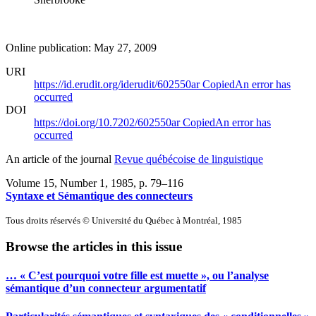
Online publication: May 27, 2009
URI
https://id.erudit.org/iderudit/602550ar
Copied
An error has
occurred
DOI
https://doi.org/10.7202/602550ar
Copied
An error has
occurred
An article of the journal
Revue québécoise de linguistique
Volume 15, Number 1, 1985
, p. 79–116
Syntaxe et Sémantique des connecteurs
Tous droits réservés © Université du Québec à Montréal, 1985
Browse the articles in this issue
… « C’est pourquoi votre fille est muette », ou l’analyse
sémantique d’un connecteur argumentatif