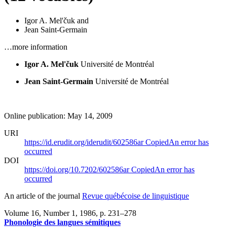
Igor A. Mel'čuk
and
Jean Saint-Germain
…more information
Igor A. Mel'čuk
Université de Montréal
Jean Saint-Germain
Université de Montréal
Online publication: May 14, 2009
URI
https://id.erudit.org/iderudit/602586ar
Copied
An error has
occurred
DOI
https://doi.org/10.7202/602586ar
Copied
An error has
occurred
An article of the journal
Revue québécoise de linguistique
Volume 16, Number 1, 1986
, p. 231–278
Phonologie des langues sémitiques