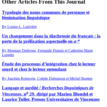
Other Articles From This Journal
Typologie des noms communs de personne et
féminisation linguistique
By Louise-L. Larivière
Un changement dans la diachronie du français : la
perte de la préfixation aspectuelle en
a-
*
By Monique Dufresne, Fernande Dupuis et Catherine-Marie
Longtin
Étude des processus d’intégration chez le lecteur
sourd et chez le lecteur entendant
By Joachim Reinwein, Colette Dubuisson et Michel Bastien
Langage et surdité /
Recherches linguistiques de
o
Vincennes
, n
29, dirigé par Marion Blondel et
Laurice Tuller, Presses Universitaires de Vincennes