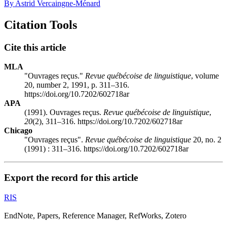
By Astrid Vercaingne-Ménard
Citation Tools
Cite this article
MLA
"Ouvrages reçus."
Revue québécoise de linguistique
, volume
20, number 2, 1991, p. 311–316.
https://doi.org/10.7202/602718ar
APA
(1991). Ouvrages reçus.
Revue québécoise de linguistique
,
20
(2), 311–316. https://doi.org/10.7202/602718ar
Chicago
"Ouvrages reçus".
Revue québécoise de linguistique
20, no. 2
(1991) : 311–316. https://doi.org/10.7202/602718ar
Export the record for this article
RIS
EndNote, Papers, Reference Manager, RefWorks, Zotero