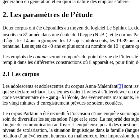
génération en génération et en quoi la nature des emplois s’altère.
2. Les paramètres de l’étude
Deux corpus ont été dépouillés au moyen du logiciel Le Sphinx Lexica 
e
inscrits en 8
année dans une école de Dieppe (N.-B.), et le corpus Par
d’âge : les 14 ans regroupent les 12 sujets adolescents, les 19-39 ans re
trentaine. Les sujets de 40 ans et plus sont au nombre de 10 : quatre 
Les emplois de
comme
seront comparés du point de vue de l’intensité 
remplit dans les différentes constructions où il apparaît et, pour finir,
2.1 Les corpus
Les adolescents et adolescentes du corpus Anna-Malenfant
[3]
sont iss
qui se déclare «chiac». Les jeunes étaient invités à s’interviewer en dyade
code vestimentaire de «gang» à l’école, des évènements marquants, les
les vingt minutes d’enregistrement prévues se soient écoulées.
Le corpus Parkton a été recueilli à l’occasion d’une enquête sociolog
soin de diversifier les sujets selon l’âge et le sexe. La majorité des s
langue de communication au foyer. L’enquêteuse posait des questions su
niveau de scolarisation, la situation linguistique dans la famille (lang
relation d’un évènement heureux ou malheureux, leur impression du quar