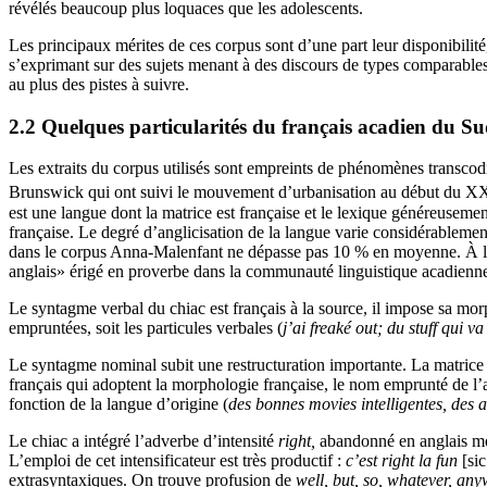
révélés beaucoup plus loquaces que les adolescents.
Les principaux mérites de ces corpus sont d’une part leur disponibilit
s’exprimant sur des sujets menant à des discours de types comparable
au plus des pistes à suivre.
2.2 Quelques particularités du français acadien du 
Les extraits du corpus utilisés sont empreints de phénomènes transcod
Brunswick qui ont suivi le mouvement d’urbanisation au début du X
est une langue dont la matrice est française et le lexique généreusemen
française. Le degré d’anglicisation de la langue varie considérablemen
dans le corpus Anna-Malenfant ne dépasse pas 10 % en moyenne. À la sim
anglais» érigé en proverbe dans la communauté linguistique acadienne (F
Le syntagme verbal du chiac est français à la source, il impose sa mo
empruntées, soit les particules verbales (
j’ai freaké out; du stuff qui v
Le syntagme nominal subit une restructuration importante. La matrice 
français qui adoptent la morphologie française, le nom emprunté de l’
fonction de la langue d’origine (
des bonnes movies intelligentes, de
Le chiac a intégré l’adverbe d’intensité
right,
abandonné en anglais mo
L’emploi de cet intensificateur est très productif :
c’est right la fun
[sic
extrasyntaxiques. On trouve profusion de
well, but, so, whatever, an