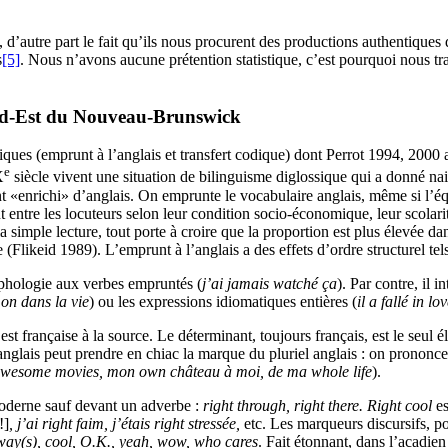
é, d’autre part le fait qu’ils nous procurent des productions authentique
s
[5]
. Nous n’avons aucune prétention statistique, c’est pourquoi nous tr
Sud-Est du Nouveau-Brunswick
iques (emprunt à l’anglais et transfert codique) dont Perrot 1994, 200
e
X
siècle vivent une situation de bilinguisme diglossique qui a donné n
t «enrichi» d’anglais. On emprunte le vocabulaire anglais, même si l’équi
t entre les locuteurs selon leur condition socio-économique, leur scolar
ple lecture, tout porte à croire que la proportion est plus élevée dans
likeid 1989). L’emprunt à l’anglais a des effets d’ordre structurel tels
rphologie aux verbes empruntés (
j’ai jamais watché ça
). Par contre, il 
a on dans la vie
) ou les expressions idiomatiques entières (
il a fallé in lo
est française à la source. Le déterminant, toujours français, est le se
anglais peut prendre en chiac la marque du pluriel anglais : on prononce
s awesome movies, mon own château à moi, de ma whole life
).
derne sauf devant un adverbe :
right through, right there. Right cool
e
!]
, j’ai right faim, j’étais right stressée,
etc. Les marqueurs discursifs, po
yway(s), cool, O.K., yeah, wow, who cares
. Fait étonnant, dans l’acadie