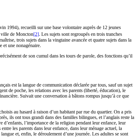
in 1994), recueilli sur une base volontaire auprès de 12 jeunes
a ville de Moncton
[2]
. Les sujets sont regroupés en trois tranches
aîtrise, trois sujets dans la vingtaine avancée et quatre sujets dans la
re et une nonagénaire.
précisément de son cumul dans les tours de parole, des fonctions qu’il
çais est la langue de communication déclarée par tous, sauf un sujet
rgent de poche, les relations avec les parents (liberté, éducation), le
financière. Suivait une conversation à bâtons rompus jusqu’à ce que
hoisis au hasard à raison d’un habitant par rue du quartier. On a pris
s, ils ont tous grandi dans des familles bilingues, et l’anglais reste la
e d’enfants, l’importance de la religion pendant leur enfance, leur
es entre les parents dans leur enfance, dans leur ménage actuel, la
 langue et, enfin, le déroulement d’une journée. Les adultes se sont