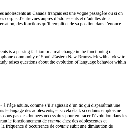
des adolescents au Canada français est une vogue passagère ou si on
es corpus d’entrevues auprès d’adolescents et d’adultes de la
ation, des fonctions qu’il remplit et de sa position dans l’énoncé.
nts is a passing fashion or a real change in the functioning of
rancophone community of South-Eastern New Brunswick with a view to
al study raises questions about the evolution of language behavior within
» à l’âge adulte, comme s’il s’agissait d’un tic qui disparaîtrait une
le langage des adolescents, et si cela était, si certains emplois ne
posons pas des données nécessaires pour en tracer l’évolution dans les
parant le fonctionnement de
comme
chez des adolescentes et
e la fréquence d’occurrence de
comme
subit une diminution de