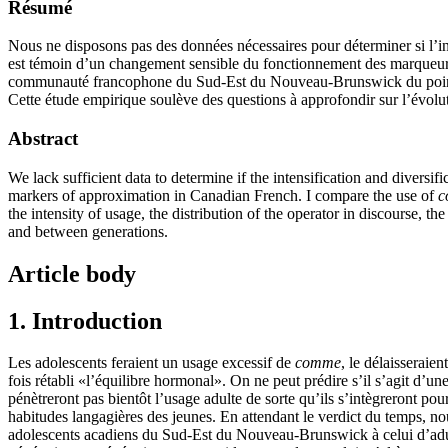
Résumé
Nous ne disposons pas des données nécessaires pour déterminer si l’int
est témoin d’un changement sensible du fonctionnement des marqueurs
communauté francophone du Sud-Est du Nouveau-Brunswick du point de vu
Cette étude empirique soulève des questions à approfondir sur l’évolut
Abstract
We lack sufficient data to determine if the intensification and diversifi
markers of approximation in Canadian French. I compare the use of
c
the intensity of usage, the distribution of the operator in discourse, th
and between generations.
Article body
1. Introduction
Les adolescents feraient un usage excessif de
comme
, le délaisseraien
fois rétabli «l’équilibre hormonal». On ne peut prédire s’il s’agit d’u
pénètreront pas bientôt l’usage adulte de sorte qu’ils s’intègreront p
habitudes langagières des jeunes. En attendant le verdict du temps, no
adolescents acadiens du Sud-Est du Nouveau-Brunswick à celui d’adul