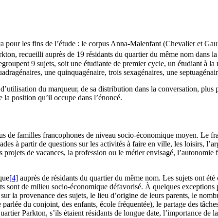
pour les fins de l’étude : le corpus Anna-Malenfant (Chevalier et Gauv
kton, recueilli auprès de 19 résidants du quartier du même nom dans l
groupent 9 sujets, soit une étudiante de premier cycle, un étudiant à la m
quadragénaires, une quinquagénaire, trois sexagénaires, une septuagénai
d’utilisation du marqueur, de sa distribution dans la conversation, plus 
 de la position qu’il occupe dans l’énoncé.
us de familles francophones de niveau socio-économique moyen. Le fran
s à partir de questions sur les activités à faire en ville, les loisirs, l’a
 projets de vacances, la profession ou le métier envisagé, l’autonomie 
ique
[4]
auprès de résidants du quartier du même nom. Les sujets ont été c
ujets sont de milieu socio-économique défavorisé. À quelques exceptions prè
r la provenance des sujets, le lieu d’origine de leurs parents, le nombr
ue parlée du conjoint, des enfants, école fréquentée), le partage des tâch
tier Parkton, s’ils étaient résidants de longue date, l’importance de la