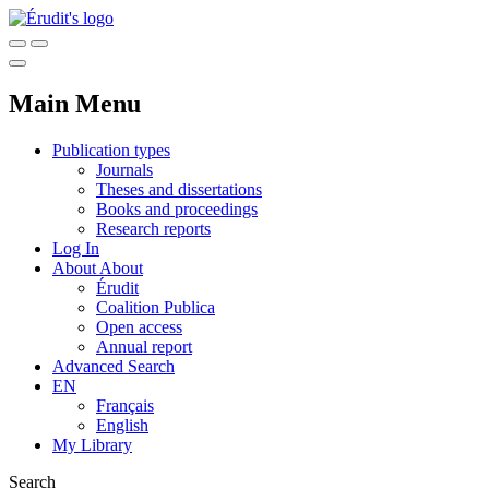
Main Menu
Publication types
Journals
Theses and dissertations
Books and proceedings
Research reports
Log In
About
About
Érudit
Coalition Publica
Open access
Annual report
Advanced Search
EN
Français
English
My Library
Search