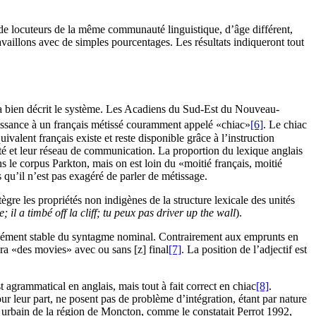
s de locuteurs de la même communauté linguistique, d’âge différent,
availlons avec de simples pourcentages. Les résultats indiqueront tout
0 a bien décrit le système. Les Acadiens du Sud-Est du Nouveau-
aissance à un français métissé couramment appelé «chiac»
[6]
. Le chiac
valent français existe et reste disponible grâce à l’instruction
ité et leur réseau de communication. La proportion du lexique anglais
 le corpus Parkton, mais on est loin du «moitié français, moitié
 qu’il n’est pas exagéré de parler de métissage.
intègre les propriétés non indigènes de la structure lexicale des unités
ve; il a timbé off la cliff; tu peux pas driver up the wall
).
ul élément stable du syntagme nominal. Contrairement aux emprunts en
ra «des movies» avec ou sans [z] final
[7]
. La position de l’adjectif est
st agrammatical en anglais, mais tout à fait correct en chiac
[8]
.
ur leur part, ne posent pas de problème d’intégration, étant par nature
n urbain de la région de Moncton, comme le constatait Perrot 1992,