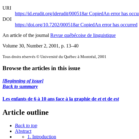
URI
https://id.erudit.org/iderudit/000518ar
Copied
An error has occu
DOI
https://doi.org/10.7202/000518ar
Copied
An error has occurred
An article of the journal
Revue québécoise de linguistique
Volume 30, Number 2, 2001
, p. 13–40
Tous droits réservés © Université du Québec à Montréal, 2001
Browse the articles in this issue
[Beginning of issue]
Back to summary
Les enfants de 6 à 10 ans face à la graphie de
et
et de
est
Article outline
Back to top
Abstract
1. Introduction