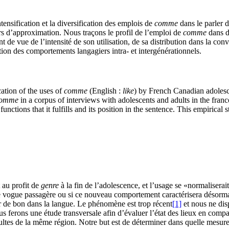
ensification et la diversification des emplois de
comme
dans le parler 
 d’approximation. Nous traçons le profil de l’emploi de
comme
dans d
e de l’intensité de son utilisation, de sa distribution dans la convers
ion des comportements langagiers intra- et intergénérationnels.
cation of the uses of
comme
(English :
like
) by French Canadian adolesce
omme
in a corpus of interviews with adolescents and adults in the f
e functions that it fulfills and its position in the sentence. This empiric
t au profit de
genre
à la fin de l’adolescence, et l’usage se «normaliserait
ne vogue passagère ou si ce nouveau comportement caractérisera désormais 
our de bon dans la langue. Le phénomène est trop récent
[1]
et nous ne dis
us ferons une étude transversale afin d’évaluer l’état des lieux en com
tes de la même région. Notre but est de déterminer dans quelle mesur