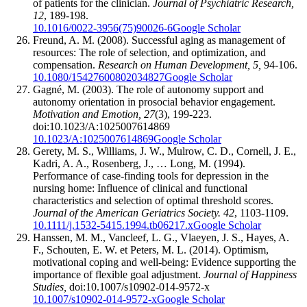
of patients for the clinician.
Journal of Psychiatric Research,
12
, 189-198.
10.1016/0022-3956(75)90026-6
Google Scholar
Freund, A. M. (2008). Successful aging as management of
resources: The role of selection, and optimization, and
compensation.
Research on Human Development, 5,
94-106.
10.1080/15427600802034827
Google Scholar
Gagné, M. (2003). The role of autonomy support and
autonomy orientation in prosocial behavior engagement.
Motivation and Emotion, 27
(3), 199-223.
doi:10.1023/A:1025007614869
10.1023/A:1025007614869
Google Scholar
Gerety, M. S., Williams, J. W., Mulrow, C. D., Cornell, J. E.,
Kadri, A. A., Rosenberg, J., … Long, M. (1994).
Performance of case-finding tools for depression in the
nursing home: Influence of clinical and functional
characteristics and selection of optimal threshold scores.
Journal of the American Geriatrics Society. 42
, 1103-1109.
10.1111/j.1532-5415.1994.tb06217.x
Google Scholar
Hanssen, M. M., Vancleef, L. G., Vlaeyen, J. S., Hayes, A.
F., Schouten, E. W. et Peters, M. L. (2014). Optimism,
motivational coping and well-being: Evidence supporting the
importance of flexible goal adjustment.
Journal of Happiness
Studies,
doi:10.1007/s10902-014-9572-x
10.1007/s10902-014-9572-x
Google Scholar