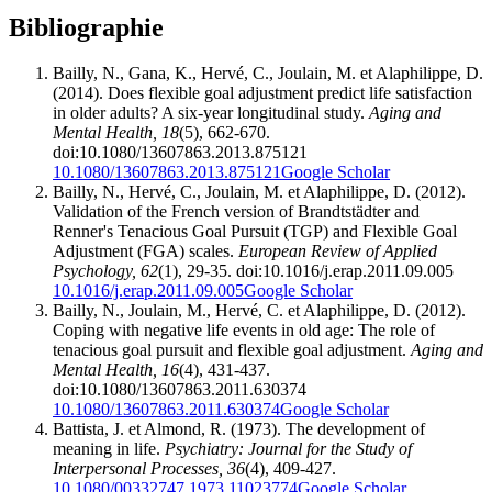
Bibliographie
Bailly, N., Gana, K., Hervé, C., Joulain, M. et Alaphilippe, D.
(2014). Does flexible goal adjustment predict life satisfaction
in older adults? A six-year longitudinal study.
Aging and
Mental Health, 18
(5), 662-670.
doi:10.1080/13607863.2013.875121
10.1080/13607863.2013.875121
Google Scholar
Bailly, N., Hervé, C., Joulain, M. et Alaphilippe, D. (2012).
Validation of the French version of Brandtstädter and
Renner's Tenacious Goal Pursuit (TGP) and Flexible Goal
Adjustment (FGA) scales.
European Review of Applied
Psychology, 62
(1), 29-35. doi:10.1016/j.erap.2011.09.005
10.1016/j.erap.2011.09.005
Google Scholar
Bailly, N., Joulain, M., Hervé, C. et Alaphilippe, D. (2012).
Coping with negative life events in old age: The role of
tenacious goal pursuit and flexible goal adjustment.
Aging and
Mental Health, 16
(4), 431-437.
doi:10.1080/13607863.2011.630374
10.1080/13607863.2011.630374
Google Scholar
Battista, J. et Almond, R. (1973). The development of
meaning in life.
Psychiatry:
Journal for the Study of
Interpersonal Processes, 36
(4), 409-427.
10.1080/00332747.1973.11023774
Google Scholar