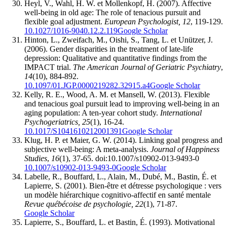
Heyl, V., Wahl, H. W. et Mollenkopf, H. (2007). Affective
well-being in old age: The role of tenacious pursuit and
flexible goal adjustment.
European Psychologist, 12
, 119-129.
10.1027/1016-9040.12.2.119
Google Scholar
Hinton, L., Zweifach, M., Oishi, S., Tang, L. et Unützer, J.
(2006). Gender disparities in the treatment of late-life
depression: Qualitative and quantitative findings from the
IMPACT trial.
The American Journal of Geriatric Psychiatry
,
14
(10), 884-892.
10.1097/01.JGP.0000219282.32915.a4
Google Scholar
Kelly, R. E., Wood, A. M. et Mansell, W. (2013). Flexible
and tenacious goal pursuit lead to improving well-being in an
aging population: A ten-year cohort study.
International
Psychogeriatrics, 25
(1), 16-24.
10.1017/S1041610212001391
Google Scholar
Klug, H. P. et Maier, G. W. (2014). Linking goal progress and
subjective well-being: A meta-analysis.
Journal of Happiness
Studies
,
16
(1), 37-65. doi:10.1007/s10902-013-9493-0
10.1007/s10902-013-9493-0
Google Scholar
Labelle, R., Bouffard, L., Alain, M., Dubé, M., Bastin, É. et
Lapierre, S. (2001). Bien-être et détresse psychologique : vers
un modèle hiérarchique cognitivo-affectif en santé mentale
Revue québécoise de psychologie, 22
(1), 71-87.
Google Scholar
Lapierre, S., Bouffard, L. et Bastin, É. (1993). Motivational