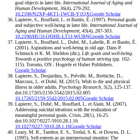
goal objects in later life.
International Journal of Aging and
Human Development, 36
(4), 279-292.
10.2190/N2XP-4KT1-1WCB-Y1QX
Google Scholar
Lapierre, S., Bouffard, L. et Bastin, É. (1997). Personal goals
and subjective well-being in later life.
International Journal of
Aging and Human Development, 45
(4), 287-303.
10.2190/HU3J-QDHE-LT1J-WUBN
Google Scholar
Lapierre, S., Bouffard, L., Dubé, M., Labelle, R. et Bastin, É.
(2001). Aspirations and well-being in old age. Dans P.
Schmuck et K. M. Sheldon (dir.),
Life goals and well-being.
Towards a positive psychology of human striving
(pp. 102-
115). Toronto, ON : Hogrefe et Huber Publishers.
Google Scholar
Lapierre, S., Desjardins, S., Préville, M., Berbiche, D.,
Marcoux, L. et Dubé, M. (2015). Wish to die and physical
illness in older adults.
Psychology Research, 5
(2), 125-137.
doi:10.17265/2159-5542/2015.02.005
10.17265/2159-5542/2015.02.005
Google Scholar
Lapierre, S., Dubé, M., Bouffard, L. et Alain, M. (2007).
Addressing suicidal ideations with the realization of
meaningful personal goals.
Crisis
,
28
(1), 16-25.
doi:10.1027/0227-5910.28.1.16
10.1027/0227-5910.28.1.16
Google Scholar
Leary, M. R., Tambor, E. S., Terdal, S. K. et Downs, D. L.
(1995). Self-esteem as an interpersonal monitor: The