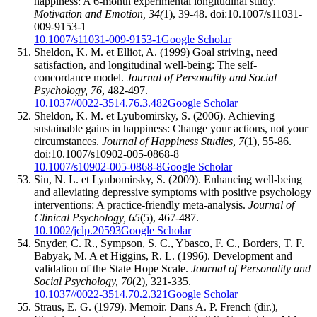
happiness: A 6-month experimental longitudinal study.
Motivation and Emotion, 34(
1), 39-48. doi:10.1007/s11031-
009-9153-1
10.1007/s11031-009-9153-1
Google Scholar
Sheldon, K. M. et Elliot, A. (1999) Goal striving, need
satisfaction, and longitudinal well-being: The self-
concordance model.
Journal of Personality and Social
Psychology, 76
, 482-497.
10.1037//0022-3514.76.3.482
Google Scholar
Sheldon, K. M. et Lyubomirsky, S. (2006). Achieving
sustainable gains in happiness: Change your actions, not your
circumstances.
Journal of Happiness Studies, 7
(1), 55-86.
doi:10.1007/s10902-005-0868-8
10.1007/s10902-005-0868-8
Google Scholar
Sin, N. L. et Lyubomirsky, S. (2009). Enhancing well-being
and alleviating depressive symptoms with positive psychology
interventions: A practice-friendly meta-analysis.
Journal of
Clinical Psychology, 65
(5), 467-487.
10.1002/jclp.20593
Google Scholar
Snyder, C. R., Sympson, S. C., Ybasco, F. C., Borders, T. F.
Babyak, M. A et Higgins, R. L. (1996). Development and
validation of the State Hope Scale.
Journal of Personality and
Social Psychology, 70
(2), 321-335.
10.1037//0022-3514.70.2.321
Google Scholar
Straus, E. G. (1979). Memoir. Dans A. P. French (dir.),