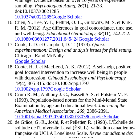
with age: Evidence based on over 10 years of experience
sampling.
Psychological Aging, 26
(1), 21-33.
doi:10.1037/a0021285
10.1037/a0021285
Google Scholar
Chen, Y., Lee, Y. T., Pethtel, O. L., Gutowitz, M. S. et Kirk,
R. M. (2012). Age differences in goal concordance, time use,
and well-being.
Educational Gerontology, 38
(11), 742-752.
10.1080/03601277.2011.645424
Google Scholar
Cook, T. D. et Campbell, D. T. (1979).
Quasi-
experimentation: Design and analysis issues for field setting
.
Chicago : Rand McNally.
Google Scholar
Coote, H. J. et MacLeod, A. K. (2012). A self-help, positive
goal-focused intervention to increase well-being in people
with depression.
Clinical Psychology and Psychotherapy,
19
(4), 305-315. doi:10.1002/cpp.1797
10.1002/cpp.1797
Google Scholar
Crum R. M., Anthony J. C., Bassett S. S. et Folstein M. F.
(1993). Population-based norms for the Mini-Mental State
Examination by age and educational level.
Journal of the
American Medical Association, 269,
2386-2391.
10.1001/jama.1993.03500180078038
Google Scholar
de Grâce, G.-R., Joshi, P. et Pelletier, R. (1993). L'Échelle de
solitude de l'Université Laval (ÉSUL): validation canadienne-
française du UCLA Loneliness Scale.
Revue canadienne des