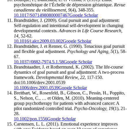
psychométrique de l’Échelle de dépression gériatrique.
Revue
canadienne du vieillissement, 9
(4), 348-355.
10.1017/S0714980800007467
Google Scholar
Brandtstädter, J. (2009). Goal pursuit and goal adjustment:
Self-regulation and intentional self-development in changing
developmental contexts.
Advances in Life Course Research,
14,
52-62.
10.1016/j.alcr.2009.03.002
Google Scholar
Brandtstädter, J. et Renner, G. (1990). Tenacious goal pursuit
and flexible goal adjustment.
Psychology and Aging, 5
(1), 58-
67.
10.1037//0882-7974.5.1.58
Google Scholar
Brandtstaadter, J. et Rothermund, K. (2002). The life-course
dynamics of goal pursuit and goal adjustment: A two-process
framework.
Developmental Review, 22
, 117-150.
doi:10.1006/drev.2001.0539
10.1006/drev.2001.0539
Google Scholar
Breitbart, W., Rosenfeld, B., Gibson, C., Pessin, H., Poppito,
S., Nelson, C., … et Olden, M. (2010). Meaning-centered
group psychotherapy for patients with advanced cancer: A
pilot randomized controlled trial.
Psycho-Oncology, 19
(1), 21-
28.
10.1002/pon.1556
Google Scholar
Carstensen, L. L. (2011). Emotional experience improves