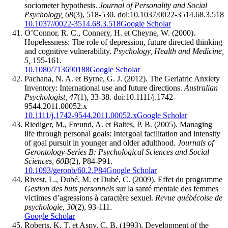
sociometer hypothesis.
Journal of Personality and Social
Psychology, 68
(3), 518-530. doi:10.1037/0022-3514.68.3.518
10.1037//0022-3514.68.3.518
Google Scholar
O’Connor, R. C., Connery, H. et Cheyne, W. (2000).
Hopelessness: The role of depression, future directed thinking
and cognitive vulnerability.
Psychology, Health and Medicine,
5,
155-161.
10.1080/713690188
Google Scholar
Pachana, N. A. et Byrne, G. J. (2012). The Geriatric Anxiety
Inventory: International use and future directions.
Australian
Psychologist, 47
(1), 33-38. doi:10.1111/j.1742-
9544.2011.00052.x
10.1111/j.1742-9544.2011.00052.x
Google Scholar
Riediger, M., Freund, A. et Baltes, P. B. (2005). Managing
life through personal goals: Intergoal facilitation and intensity
of goal pursuit in younger and older adulthood.
Journals of
Gerontology-Series B: Psychological Sciences and Social
Sciences, 60B
(2), P84-P91.
10.1093/geronb/60.2.P84
Google Scholar
Rivest, L., Dubé, M. et Dubé, C. (2009). Effet du programme
Gestion des buts personnels
sur la santé mentale des femmes
victimes d’agressions à caractère sexuel.
Revue québécoise de
psychologie, 30
(2), 93-111.
Google Scholar
Roberts, K. T. et Aspy, C. B. (1993). Development of the