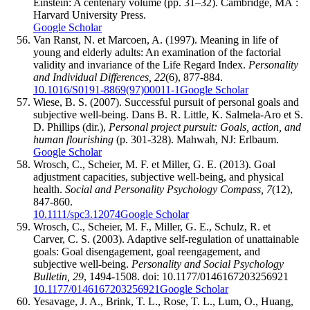
Einstein: A centenary volume (pp. 31–32). Cambridge, MA :
Harvard University Press.
Google Scholar
Van Ranst, N. et Marcoen, A. (1997). Meaning in life of
young and elderly adults: An examination of the factorial
validity and invariance of the Life Regard Index.
Personality
and Individual Differences, 22
(6), 877-884.
10.1016/S0191-8869(97)00011-1
Google Scholar
Wiese, B. S. (2007). Successful pursuit of personal goals and
subjective well-being. Dans B. R. Little, K. Salmela-Aro et S.
D. Phillips (dir.),
Personal project pursuit: Goals, action, and
human flourishing
(p. 301-328). Mahwah, NJ: Erlbaum.
Google Scholar
Wrosch, C., Scheier, M. F. et Miller, G. E. (2013). Goal
adjustment capacities, subjective well-being, and physical
health.
Social and Personality Psychology Compass, 7
(12),
847-860.
10.1111/spc3.12074
Google Scholar
Wrosch, C., Scheier, M. F., Miller, G. E., Schulz, R. et
Carver, C. S. (2003). Adaptive self-regulation of unattainable
goals: Goal disengagement, goal reengagement, and
subjective well-being.
Personality and Social Psychology
Bulletin, 29
, 1494-1508. doi: 10.1177/0146167203256921
10.1177/0146167203256921
Google Scholar
Yesavage, J. A., Brink, T. L., Rose, T. L., Lum, O., Huang,