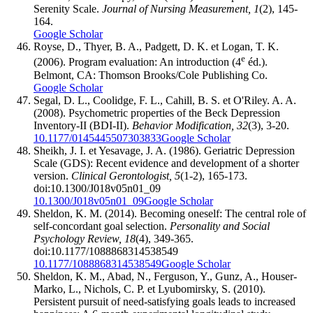
Serenity Scale.
Journal of Nursing Measurement, 1
(2), 145-
164.
Google Scholar
Royse, D., Thyer, B. A., Padgett, D. K. et Logan, T. K.
e
(2006). Program evaluation: An introduction (4
éd.).
Belmont, CA: Thomson Brooks/Cole Publishing Co.
Google Scholar
Segal, D. L., Coolidge, F. L., Cahill, B. S. et O'Riley. A. A.
(2008). Psychometric properties of the Beck Depression
Inventory-II (BDI-II).
Behavior Modification, 32
(3), 3-20.
10.1177/0145445507303833
Google Scholar
Sheikh, J. I. et Yesavage, J. A. (1986). Geriatric Depression
Scale (GDS): Recent evidence and development of a shorter
version.
Clinical Gerontologist, 5
(1-2), 165-173.
doi:10.1300/J018v05n01_09
10.1300/J018v05n01_09
Google Scholar
Sheldon, K. M. (2014). Becoming oneself: The central role of
self-concordant goal selection.
Personality and Social
Psychology Review, 18
(4), 349-365.
doi:10.1177/1088868314538549
10.1177/1088868314538549
Google Scholar
Sheldon, K. M., Abad, N., Ferguson, Y., Gunz, A., Houser-
Marko, L., Nichols, C. P. et Lyubomirsky, S. (2010).
Persistent pursuit of need-satisfying goals leads to increased