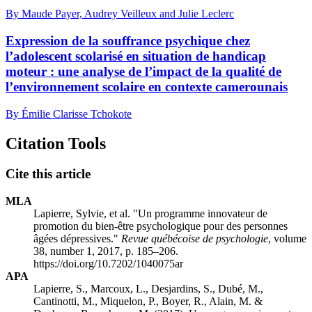
By Maude Payer, Audrey Veilleux and Julie Leclerc
Expression de la souffrance psychique chez
l’adolescent scolarisé en situation de handicap
moteur : une analyse de l’impact de la qualité de
l’environnement scolaire en contexte camerounais
By Émilie Clarisse Tchokote
Citation Tools
Cite this article
MLA
Lapierre, Sylvie, et al. "Un programme innovateur de
promotion du bien-être psychologique pour des personnes
âgées dépressives."
Revue québécoise de psychologie
, volume
38, number 1, 2017, p. 185–206.
https://doi.org/10.7202/1040075ar
APA
Lapierre, S., Marcoux, L., Desjardins, S., Dubé, M.,
Cantinotti, M., Miquelon, P., Boyer, R., Alain, M. &