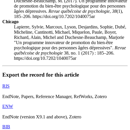
Duchesne-Beauchamp, M. (2017). Un programme innovateur
de promotion du bien-être psychologique pour des personnes
âgées dépressives.
Revue québécoise de psychologie
,
38
(1),
185–206. https://doi.org/10.7202/1040075ar
Chicago
Lapierre, Sylvie, Marcoux, Lyson, Desjardins, Sophie, Dubé,
Micheline, Cantinotti, Michael, Miquelon, Paule, Boyer,
Richard, Alain, Michel and Duchesne-Beauchamp, Marjorie
"Un programme innovateur de promotion du bien-être
psychologique pour des personnes âgées dépressives".
Revue
québécoise de psychologie
38, no. 1 (2017) : 185–206.
https://doi.org/10.7202/1040075ar
Export the record for this article
RIS
EndNote, Papers, Reference Manager, RefWorks, Zotero
ENW
EndNote (version X9.1 and above), Zotero
BIB