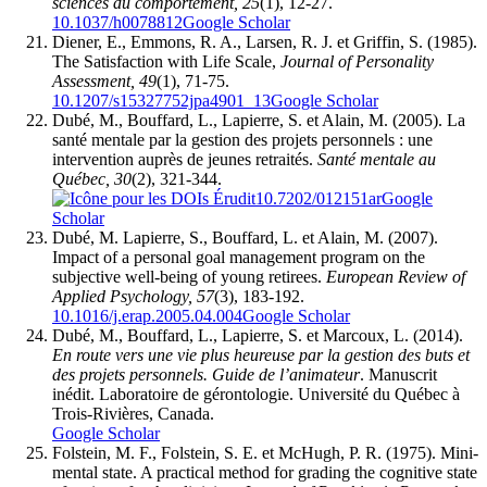
sciences du comportement, 25
(1), 12-27.
10.1037/h0078812
Google Scholar
Diener, E., Emmons, R. A., Larsen, R. J. et Griffin, S. (1985).
The Satisfaction with Life Scale,
Journal of Personality
Assessment, 49
(1), 71-75.
10.1207/s15327752jpa4901_13
Google Scholar
Dubé, M., Bouffard, L., Lapierre, S. et Alain, M. (2005). La
santé mentale par la gestion des projets personnels : une
intervention auprès de jeunes retraités.
Santé mentale au
Québec, 30
(2), 321-344.
10.7202/012151ar
Google
Scholar
Dubé, M. Lapierre, S., Bouffard, L. et Alain, M. (2007).
Impact of a personal goal management program on the
subjective well-being of young retirees.
European Review of
Applied Psychology, 57
(3), 183-192.
10.1016/j.erap.2005.04.004
Google Scholar
Dubé, M., Bouffard, L., Lapierre, S. et Marcoux, L. (2014).
En route vers une vie plus heureuse par la gestion des buts et
des projets personnels. Guide de l’animateur
. Manuscrit
inédit. Laboratoire de gérontologie. Université du Québec à
Trois-Rivières, Canada.
Google Scholar
Folstein, M. F., Folstein, S. E. et McHugh, P. R. (1975). Mini-
mental state. A practical method for grading the cognitive state