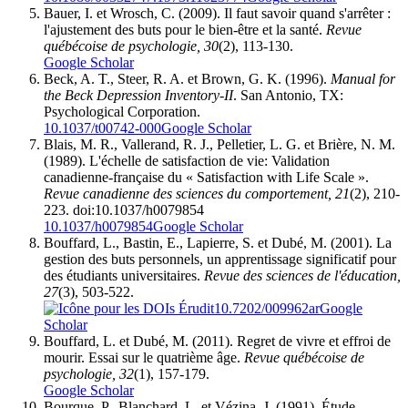
Bauer, I. et Wrosch, C. (2009). Il faut savoir quand s'arrêter :
l'ajustement des buts pour le bien-être et la santé.
Revue
québécoise de psychologie, 30
(2), 113-130.
Google Scholar
Beck, A. T., Steer, R. A. et Brown, G. K. (1996).
Manual for
the Beck Depression Inventory-II
. San Antonio, TX:
Psychological Corporation.
10.1037/t00742-000
Google Scholar
Blais, M. R., Vallerand, R. J., Pelletier, L. G. et Brière, N. M.
(1989). L'échelle de satisfaction de vie: Validation
canadienne-française du « Satisfaction with Life Scale ».
Revue canadienne des sciences du comportement, 21
(2), 210-
223. doi:10.1037/h0079854
10.1037/h0079854
Google Scholar
Bouffard, L., Bastin, E., Lapierre, S. et Dubé, M. (2001). La
gestion des buts personnels, un apprentissage significatif pour
des étudiants universitaires.
Revue des sciences de l'éducation,
27
(3), 503-522.
10.7202/009962ar
Google
Scholar
Bouffard, L. et Dubé, M. (2011). Regret de vivre et effroi de
mourir. Essai sur le quatrième âge.
Revue québécoise de
psychologie, 32
(1), 157-179.
Google Scholar
Bourque, P., Blanchard, L. et Vézina, J. (1991). Étude