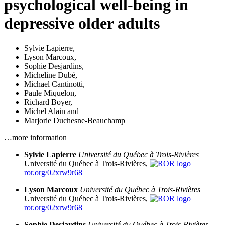
psychological well-being in
depressive older adults
Sylvie Lapierre
,
Lyson Marcoux
,
Sophie Desjardins
,
Micheline Dubé
,
Michael Cantinotti
,
Paule Miquelon
,
Richard Boyer
,
Michel Alain
and
Marjorie Duchesne-Beauchamp
…more information
Sylvie Lapierre
Université du Québec à Trois-Rivières
Université du Québec à Trois-Rivières,
ror.org/02xrw9r68
Lyson Marcoux
Université du Québec à Trois-Rivières
Université du Québec à Trois-Rivières,
ror.org/02xrw9r68
Sophie Desjardins
Université du Québec à Trois-Rivières