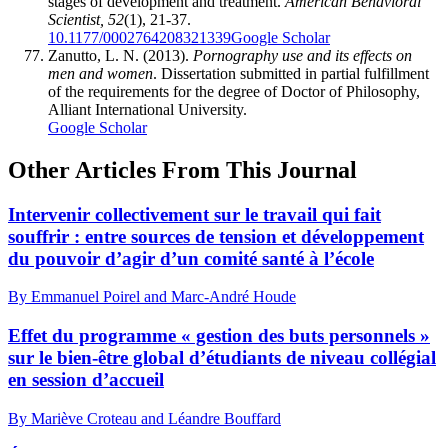
stages of development and treatment.
American Behavioral
Scientist, 52
(1), 21-37.
10.1177/0002764208321339
Google Scholar
Zanutto, L. N. (2013).
Pornography use and its effects on
men and women
. Dissertation submitted in partial fulfillment
of the requirements for the degree of Doctor of Philosophy,
Alliant International University.
Google Scholar
Other Articles From This Journal
Intervenir collectivement sur le travail qui fait
souffrir : entre sources de tension et développement
du pouvoir d’agir d’un comité santé à l’école
By Emmanuel Poirel and Marc-André Houde
Effet du programme « gestion des buts personnels »
sur le bien-être global d’étudiants de niveau collégial
en session d’accueil
By Mariève Croteau and Léandre Bouffard