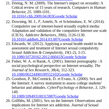
Döring, N. M. (2009). The Internet’s impact on sexuality: A
Critical review of 15 years of research.
Computers in Human
Behavior, 25
, 1089-1101.
10.1016/j.chb.2009.04.003
Google Scholar
r
Downing, M. J., J
, Antebi, N. et Schrimshaw, E. W. (2014).
Compulsive use of internet-based sexually explicit media:
Adaptation and validation of the compulsive Internet use scale
(CIUS).
Addictive Behaviors, 39
(6), 1126-1130.
10.1016/j.addbeh.2014.03.007
Google Scholar
Edwards, W. (2012). Applying a sexual health model to the
assessment and treatment of Internet sexual compulsivity.
Sexual Addiction & Compulsivity, 19
(1-2), 3-15.
10.1080/10720162.2012.660433
Google Scholar
Fisher, W. A. et Barak, A. (2001). Internet pornography : A
social psychological perspective on Internet sexuality.
The
Journal of Sex Research, 38
(4), 312-323.
10.1080/00224490109552102
Google Scholar
Goodson, P., McCormick, D. et Evans, A. (2000). Sex and
the Internet: A survey instrument to assess college students’
behavior and attitudes.
CyberPsychology et Behavior
,
3
, 129–
149.
10.1089/109493100315987
Google Scholar
Griffiths, M. (2001). Sex on the Internet: Observations and
implications for Internet sex addiction.
Journal of Sexual