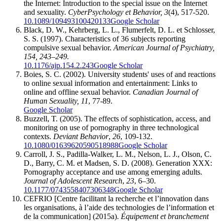
the Internet: Introduction to the special issue on the Internet
and sexuality.
CyberPsychology et Behavior, 3
(4), 517-520.
10.1089/109493100420133
Google Scholar
Black, D. W., Kehrberg, L. L., Flumerfelt, D. L. et Schlosser,
S. S. (1997). Characteristics of 36 subjects reporting
compulsive sexual behavior.
American Journal of Psychiatry,
154, 243–249.
10.1176/ajp.154.2.243
Google Scholar
Boies, S. C. (2002). University students' uses of and reactions
to online sexual information and entertainment: Links to
online and offline sexual behavior.
Canadian Journal of
Human Sexuality, 11
, 77-89.
Google Scholar
Buzzell, T. (2005). The effects of sophistication, access, and
monitoring on use of pornography in three technological
contexts.
Deviant Behavior
,
26
, 109-132.
10.1080/01639620590518988
Google Scholar
Carroll, J. S., Padilla-Walker, L. M., Nelson, L. J., Olson, C.
D., Barry, C. M. et Madsen, S. D. (2008). Generation XXX:
Pornography acceptance and use among emerging adults.
Journal of Adolescent Research
,
23
, 6–30.
10.1177/0743558407306348
Google Scholar
CEFRIO [Centre facilitant la recherche et l’innovation dans
les organisations, à l’aide des technologies de l’information et
de la communication] (2015a).
Équipement et branchement