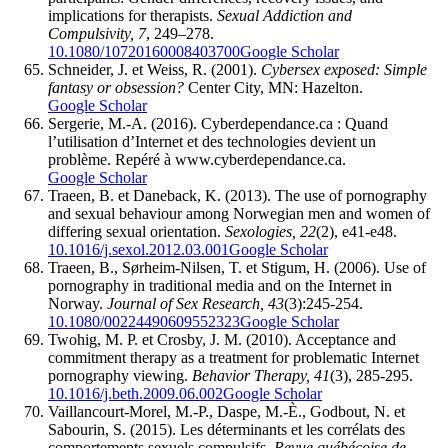
implications for therapists.
Sexual Addiction and
Compulsivity, 7
, 249–278.
10.1080/10720160008403700
Google Scholar
Schneider, J. et Weiss, R. (2001).
Cybersex exposed: Simple
fantasy or obsession?
Center City, MN: Hazelton.
Google Scholar
Sergerie, M.-A. (2016). Cyberdependance.ca : Quand
l’utilisation d’Internet et des technologies devient un
problème. Repéré à www.cyberdependance.ca.
Google Scholar
Traeen, B. et Daneback, K. (2013). The use of pornography
and sexual behaviour among Norwegian men and women of
differing sexual orientation.
Sexologies, 22
(2), e41-e48.
10.1016/j.sexol.2012.03.001
Google Scholar
Traeen, B., Sørheim-Nilsen, T. et Stigum, H. (2006). Use of
pornography in traditional media and on the Internet in
Norway.
Journal of Sex Research, 43
(3):245-254.
10.1080/00224490609552323
Google Scholar
Twohig, M. P. et Crosby, J. M. (2010). Acceptance and
commitment therapy as a treatment for problematic Internet
pornography viewing.
Behavior Therapy, 41
(3), 285-295.
10.1016/j.beth.2009.06.002
Google Scholar
Vaillancourt-Morel, M.-P., Daspe, M.-È., Godbout, N. et
Sabourin, S. (2015). Les déterminants et les corrélats des
comportements sexuels compulsifs.
Revue québécoise de