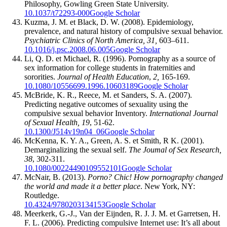
Philosophy, Gowling Green State University.
10.1037/t72293-000
Google Scholar
Kuzma, J. M. et Black, D. W. (2008). Epidemiology,
prevalence, and natural history of compulsive sexual behavior.
Psychiatric Clinics of North America, 31,
603–611.
10.1016/j.psc.2008.06.005
Google Scholar
Li, Q. D. et Michael, R. (1996). Pornography as a source of
sex information for college students in fraternities and
sororities.
Journal of Health Education
,
2,
165-169.
10.1080/10556699.1996.10603189
Google Scholar
McBride, K. R., Reece, M. et Sanders, S. A. (2007).
Predicting negative outcomes of sexuality using the
compulsive sexual behavior Inventory.
International Journal
of Sexual Health, 19
, 51-62.
10.1300/J514v19n04_06
Google Scholar
McKenna, K. Y. A., Green, A. S. et Smith, R K. (2001).
Demarginalizing the sexual self.
The Joumal of Sex Research,
38
, 302-311.
10.1080/00224490109552101
Google Scholar
McNair, B. (2013).
Porno? Chic! How pornography changed
the world and made it a better place
. New York, NY:
Routledge.
10.4324/9780203134153
Google Scholar
Meerkerk, G.-J., Van der Eijnden, R. J. J. M. et Garretsen, H.
F. L. (2006). Predicting compulsive Internet use: It’s all about