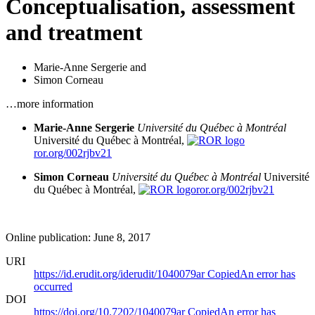
Conceptualisation, assessment
and treatment
Marie-Anne Sergerie
and
Simon Corneau
…more information
Marie-Anne Sergerie
Université du Québec à Montréal
Université du Québec à Montréal,
ror.org/002rjbv21
Simon Corneau
Université du Québec à Montréal
Université
du Québec à Montréal,
ror.org/002rjbv21
Online publication: June 8, 2017
URI
https://id.erudit.org/iderudit/1040079ar
Copied
An error has
occurred
DOI
https://doi.org/10.7202/1040079ar
Copied
An error has