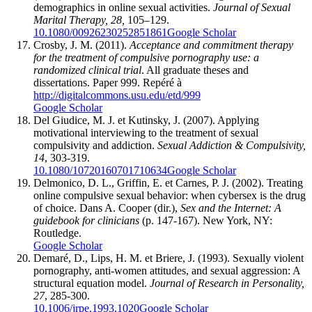
demographics in online sexual activities.
Journal of Sexual
Marital Therapy, 28,
105–129.
10.1080/00926230252851861
Google Scholar
Crosby, J. M. (2011).
Acceptance and commitment therapy
for the treatment of compulsive pornography use: a
randomized clinical trial
. All graduate theses and
dissertations. Paper 999. Repéré à
http://digitalcommons.usu.edu/etd/999
Google Scholar
Del Giudice, M. J. et Kutinsky, J. (2007). Applying
motivational interviewing to the treatment of sexual
compulsivity and addiction.
Sexual Addiction & Compulsivity,
14
, 303-319.
10.1080/10720160701710634
Google Scholar
Delmonico, D. L., Griffin, E. et Carnes, P. J. (2002). Treating
online compulsive sexual behavior: when cybersex is the drug
of choice. Dans A. Cooper (dir.),
Sex and the Internet: A
guidebook for clinicians
(p. 147-167). New York, NY:
Routledge.
Google Scholar
Demaré, D., Lips, H. M. et Briere, J. (1993). Sexually violent
pornography, anti-women attitudes, and sexual aggression: A
structural equation model.
Journal of Research in Personality,
27
, 285-300.
10.1006/jrpe.1993.1020
Google Scholar