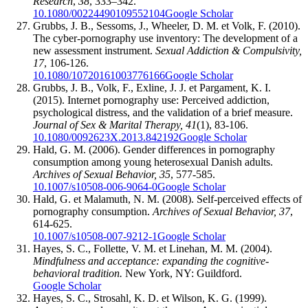
Research
,
38
, 333–342.
10.1080/00224490109552104
Google Scholar
Grubbs, J. B., Sessoms, J., Wheeler, D. M. et Volk, F. (2010).
The cyber-pornography use inventory: The development of a
new assessment instrument.
Sexual Addiction & Compulsivity,
17
, 106-126.
10.1080/10720161003776166
Google Scholar
Grubbs, J. B., Volk, F., Exline, J. J. et Pargament, K. I.
(2015). Internet pornography use: Perceived addiction,
psychological distress, and the validation of a brief measure.
Journal of Sex & Marital Therapy, 41
(1), 83-106.
10.1080/0092623X.2013.842192
Google Scholar
Hald, G. M. (2006). Gender differences in pornography
consumption among young heterosexual Danish adults.
Archives of Sexual Behavior, 35
, 577-585.
10.1007/s10508-006-9064-0
Google Scholar
Hald, G. et Malamuth, N. M. (2008). Self-perceived effects of
pornography consumption.
Archives of Sexual Behavior, 37
,
614-625.
10.1007/s10508-007-9212-1
Google Scholar
Hayes, S. C., Follette, V. M. et Linehan, M. M. (2004).
Mindfulness and acceptance: expanding the cognitive-
behavioral tradition.
New York, NY: Guildford.
Google Scholar
Hayes, S. C., Strosahl, K. D. et Wilson, K. G. (1999).