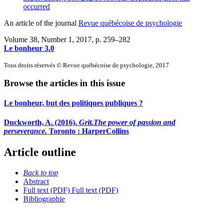
occurred
An article of the journal
Revue québécoise de psychologie
Volume 38, Number 1, 2017
, p. 259–282
Le bonheur 3.0
Tous droits réservés © Revue québécoise de psychologie, 2017
Browse the articles in this issue
Le bonheur, but des politiques publiques ?
Duckworth, A. (2016).
Grit.
The power of passion and
perseverance.
Toronto : HarperCollins
Article outline
Back to top
Abstract
Full text (PDF)
Full text (PDF)
Bibliographie