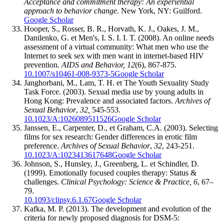
Acceptance and commitment therapy: An experiential
approach to behavior change.
New York, NY: Guilford.
Google Scholar
Hooper, S., Rosser, B. R., Horvath, K. J., Oakes, J. M.,
Danilenko, G. et Men's, I. S. I. I. T. (2008). An online needs
assessment of a virtual community: What men who use the
Internet to seek sex with men want in internet-based HIV
prevention.
AIDS and Behavior, 12
(6), 867-875.
10.1007/s10461-008-9373-5
Google Scholar
Janghorbani, M., Lam, T. H. et The Youth Sexuality Study
Task Force. (2003). Sexual media use by young adults in
Hong Kong: Prevalence and associated factors.
Archives of
Sexual Behavior
,
32,
545-553.
10.1023/A:1026089511526
Google Scholar
Janssen, E., Carpenter, D., et Graham, C.A. (2003). Selecting
films for sex research: Gender differences in erotic film
preference.
Archives of Sexual Behavior
,
32
, 243-251.
10.1023/A:1023413617648
Google Scholar
Johnson, S., Hunsley, J., Greenberg, L. et Schindler, D.
(1999). Emotionally focused couples therapy: Status &
challenges.
Clinical Psychology: Science & Practice, 6
, 67–
79.
10.1093/clipsy.6.1.67
Google Scholar
Kafka, M. P. (2013). The development and evolution of the
criteria for newly proposed diagnosis for DSM-5: