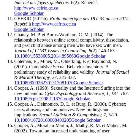
Internet des foyers québécois.
6(2). Repéré à
http://www.cefrio.qc.ca
Google Scholar
CEFRIO (2015b).
Profil numérique des 18 à 34 ans en 2015.
Repéré à
http://www.cefrio.qc.ca
Google Scholar
Chaney, M. P. et Burns-Wortham, C. M. (2014). The
relationship between online sexual compulsivity, dissociation,
and past child abuse among men who have sex with men.
Journal of LGBT Issues in Counseling, 8
(2), 146-163.
10.1080/15538605.2014.895663
Google Scholar
Coleman, E., Miner, M., Ohlerking, F. et Raymond, N.
(2001). Compulsive Sexual Behavior Inventory: A
preliminary study of reliability and validity.
Journal of Sexual
& Marital Therapy, 27
, 325-332.
10.1080/009262301317081070
Google Scholar
Cooper, A. (1998). Sexuality and the Internet: Surfing into the
new millenium.
CyberPsychology and Behavior, 1, 181–187.
10.1089/cpb.1998.1.187
Google Scholar
Cooper, A., Delmonico, D. L. et Burg, R. (2000). Cybersex
users, abusers, and compulsives: New findings and
implications.
Sexual Addiction & Compulsivity, 7,
5-29.
10.1080/10720160008400205
Google Scholar
Cooper, A., Morahan-Martin, J., Mathy, R. M. et Maheu, M.
(2002). Toward an increased understanding of user