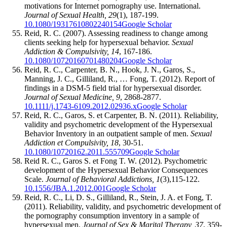
motivations for Internet pornography use. International.
Journal of Sexual Health, 29
(1), 187-199.
10.1080/19317610802240154
Google Scholar
Reid, R. C. (2007). Assessing readiness to change among
clients seeking help for hypersexual behavior.
Sexual
Addiction & Compulsivity, 14
, 167-186.
10.1080/10720160701480204
Google Scholar
Reid, R. C., Carpenter, B. N., Hook, J. N., Garos, S.,
Manning, J. C., Gilliland, R., … Fong, T. (2012). Report of
findings in a DSM-5 field trial for hypersexual disorder.
Journal of Sexual Medicine, 9
, 2868-2877.
10.1111/j.1743-6109.2012.02936.x
Google Scholar
Reid, R. C., Garos, S. et Carpenter, B. N. (2011). Reliability,
validity and psychometric development of the Hypersexual
Behavior Inventory in an outpatient sample of men.
Sexual
Addiction et Compulsivity, 18
, 30-51.
10.1080/10720162.2011.555709
Google Scholar
Reid R. C., Garos S. et Fong T. W. (2012). Psychometric
development of the Hypersexual Behavior Consequences
Scale.
Journal of Behavioral Addictions, 1
(3),115-122.
10.1556/JBA.1.2012.001
Google Scholar
Reid, R. C., Li, D. S., Gilliland, R., Stein, J. A. et Fong, T.
(2011). Reliability, validity, and psychometric development of
the pornography consumption inventory in a sample of
hypersexual men.
Journal of Sex & Marital Therapy, 37
, 359-