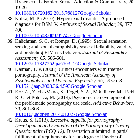
Hypersexual disorder. Sexual Addiction & Compulsivity, 20,
19-26.
10.1080/10720162.2013.768127
Google Scholar
Kafka, M. P. (2010). Hypersexual disorder: A proposed
diagnosis for DSM-V.
Archives of Sexual Behavior, 39
, 377-
400.
10.1007/s10508-009-9574-7
Google Scholar
Kalichman, S. C. et Rompa, D. (1995). Sexual sensation
seeking and sexual compulsivity scales: Reliability, validity,
and predicting HIV risk behavior.
Journal of Personality
Assessment, 65
, 586-601.
10.1207/s15327752jpa6503_16
Google Scholar
Kalman, T. P. (2008). Clinical encounters with Internet
pornography.
Journal of the American Academy of
Psychoanalysis and Dynamic Psychiatry, 36
, 593-618.
10.1521/jaap.2008.36.4.593
Google Scholar
Kor, A., Zilcha-Mano, S., Fogel, Y. A., Mikulincer, M., Reid,
R. C. et Potenza, M. (2014). Psychometric development of
the problematic pornography use scale.
Addictive Behaviors,
39
, 861-868.
10.1016/j.addbeh.2014.01.027
Google Scholar
Kraus, S. (2013).
Excessive appetite for pornography:
Development and evaluation of the Pornography Craving
Questionnaire (PCQ-12)
. Dissertation submitted in partial
fulfillment of requirements for the degree of Doctor of