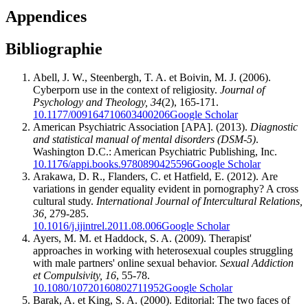
Appendices
Bibliographie
Abell, J. W., Steenbergh, T. A. et Boivin, M. J. (2006).
Cyberporn use in the context of religiosity.
Journal of
Psychology and Theology, 34
(2), 165-171.
10.1177/009164710603400206
Google Scholar
American Psychiatric Association [APA]. (2013).
Diagnostic
and statistical manual of mental disorders (DSM-5)
.
Washington D.C.: American Psychiatric Publishing, Inc.
10.1176/appi.books.9780890425596
Google Scholar
Arakawa, D. R., Flanders, C. et Hatfield, E. (2012). Are
variations in gender equality evident in pornography? A cross
cultural study.
International Journal of Intercultural Relations,
36,
279-285.
10.1016/j.ijintrel.2011.08.006
Google Scholar
Ayers, M. M. et Haddock, S. A. (2009). Therapist'
approaches in working with heterosexual couples struggling
with male partners' online sexual behavior.
Sexual Addiction
et Compulsivity, 16
, 55-78.
10.1080/10720160802711952
Google Scholar
Barak, A. et King, S. A. (2000). Editorial: The two faces of