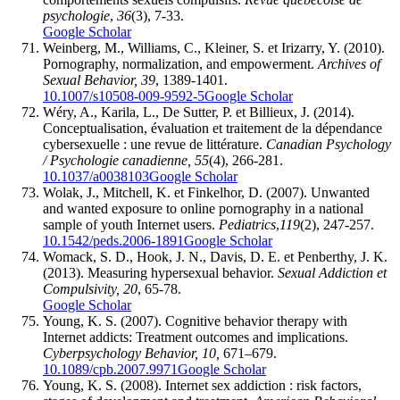
psychologie
,
36
(3), 7-33.
Google Scholar
Weinberg, M., Williams, C., Kleiner, S. et Irizarry, Y. (2010).
Pornography, normalization, and empowerment.
Archives of
Sexual Behavior, 39
, 1389-1401.
10.1007/s10508-009-9592-5
Google Scholar
Wéry, A., Karila, L., De Sutter, P. et Billieux, J. (2014).
Conceptualisation, évaluation et traitement de la dépendance
cybersexuelle : une revue de littérature.
Canadian Psychology
/ Psychologie canadienne, 55
(4), 266-281.
10.1037/a0038103
Google Scholar
Wolak, J., Mitchell, K. et Finkelhor, D. (2007). Unwanted
and wanted exposure to online pornography in a national
sample of youth Internet users.
Pediatrics
,
119
(2), 247-257.
10.1542/peds.2006-1891
Google Scholar
Womack, S. D., Hook, J. N., Davis, D. E. et Penberthy, J. K.
(2013). Measuring hypersexual behavior.
Sexual Addiction et
Compulsivity, 20
, 65-78.
Google Scholar
Young, K. S. (2007). Cognitive behavior therapy with
Internet addicts: Treatment outcomes and implications.
Cyberpsychology Behavior, 10,
671–679.
10.1089/cpb.2007.9971
Google Scholar
Young, K. S. (2008). Internet sex addiction : risk factors,