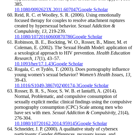
385.
10.1080/0092623X.2011.607047
Google Scholar
Reid, R. C. et Woolley, S. R. (2006). Using emotionally
focused therapy for couples to resolve attachment ruptures
created by hypersexual behavior.
Sexual Addiction &
Compulsivity, 13
, 219-239.
10.1080/10720160600870786
Google Scholar
Robinson, B. E., Bockting, W. O., Rosser, B., Miner, M. et
Coleman, E. (2002). The Sexual Health Model: application of
a sexological approach to HIV prevention.
Health Education
Research, 17
(1), 43–57.
10.1093/her/17.1.43
Google Scholar
Rogala, C. et Tydén, T. (2003). Does pornography influence
young women’s sexual behavior?
Women’s Health Issues
,
13,
39-43.
10.1016/S1049-3867(02)00174-3
Google Scholar
Rosser, B. R. S., Noor, S. W. B. et Iantaffi, A. (2014).
Normal, Problematic, and compulsive consumption of
sexually explicit media: clinical findings using the compulsive
pornography consumption (CPC) Scale among men who
have sex with men.
Sexual Addiction & Compulsivity, 21
(4),
276-304.
10.1080/10720162.2014.959145
Google Scholar
Schneider, J. P. (2000). A qualitative study of cybersex
participants: Gender differences, recovery issues, and