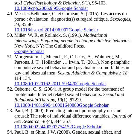
sex!
CyberPsychology & Behavior, 9
(1), 95-103.
10.1089/cpb.2006.9.95
Google Scholar
Messier-Bellemare, C. et Corneau, S. (2015). Les accros du
porno : évaluation, diagnostic(s) et regard critique.
Sexologies,
24
, 35-40
10.1016/j.sexol.2014.06.007
Google Scholar
Miller, W. R. et Rollnick, S. (1991).
Motivational
interviewing: Preparing people to change addictive behavior
.
New York, NY: The Guildford Press.
Google Scholar
Morgenstern, J., Muench, F., O'Leary, A., Wainberg, M.,
Parsons, J. T., Hollander, … Irwin, T. (2011). Non-paraphilic
compulsive sexual behavior and psychiatric co-morbidities in
gay and bisexual men.
Sexual Addiction & Compulsivity, 18
,
114-134.
10.1080/10720162.2011.593420
Google Scholar
Osborne, C. S. (2004). A group model for the treatment of
problematic Internet related sexual behaviours.
Sexual and
Relationship Therapy, 19
(1), 87-99.
10.1080/14681990410001640880
Google Scholar
Paul, B. (2009). Predicting Internet pornography use and
arousal: The role of individual difference variables.
Journal of
Sex Research, 46
(4), 344-357.
10.1080/00224490902754152
Google Scholar
Paul, B. et Shim, J.W. (2008). Gender, sexual affect, and