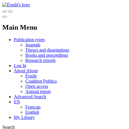
Main Menu
Publication types
Journals
Theses and dissertations
Books and proceedings
Research reports
Log In
About
About
Érudit
Coalition Publica
Open access
Annual report
Advanced Search
EN
Français
English
My Library
Search