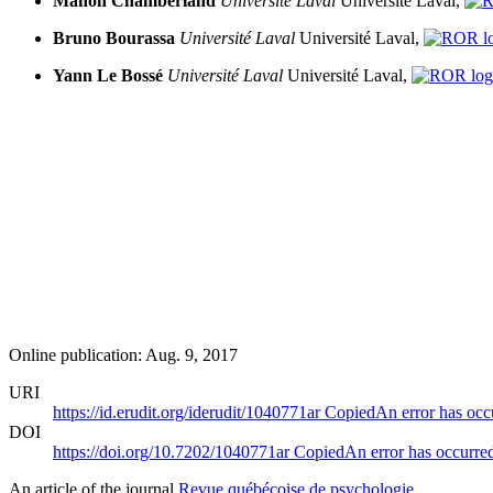
Manon Chamberland
Université Laval
Université Laval,
Bruno Bourassa
Université Laval
Université Laval,
Yann Le Bossé
Université Laval
Université Laval,
Online publication: Aug. 9, 2017
URI
https://id.erudit.org/iderudit/1040771ar
Copied
An error has occ
DOI
https://doi.org/10.7202/1040771ar
Copied
An error has occurre
An article of the journal
Revue québécoise de psychologie