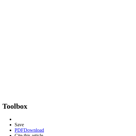
Toolbox
Save
PDF
Download
Cite this article