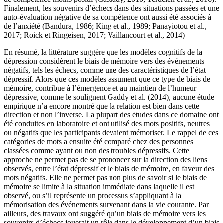
Finalement, les souvenirs d’échecs dans des situations passées et une
auto-évaluation négative de sa compétence ont aussi été associés à
de l’anxiété (Bandura, 1986; King et al., 1989; Panayiotou et al.,
2017; Roick et Ringeisen, 2017; Vaillancourt et al., 2014)
En résumé, la littérature suggère que les modèles cognitifs de la
dépression considèrent le biais de mémoire vers des événements
négatifs, tels les échecs, comme une des caractéristiques de l’état
dépressif. Alors que ces modèles assument que ce type de biais de
mémoire, contribue à l’émergence et au maintien de l’humeur
dépressive, comme le soulignent Gaddy et al. (2014), aucune étude
empirique n’a encore montré que la relation est bien dans cette
direction et non l’inverse. La plupart des études dans ce domaine ont
été conduites en laboratoire et ont utilisé des mots positifs, neutres
ou négatifs que les participants devaient mémoriser. Le rappel de ces
catégories de mots a ensuite été comparé chez des personnes
classées comme ayant ou non des troubles dépressifs. Cette
approche ne permet pas de se prononcer sur la direction des liens
observés, entre l’état dépressif et le biais de mémoire, en faveur des
mots négatifs. Elle ne permet pas non plus de savoir si le biais de
mémoire se limite à la situation immédiate dans laquelle il est
observé, ou s’il représente un processus s’appliquant à la
mémorisation des événements survenant dans la vie courante. Par
ailleurs, des travaux ont suggéré qu’un biais de mémoire vers les
souvenirs d’échecs jouerait un rôle dans le développement d’un biais