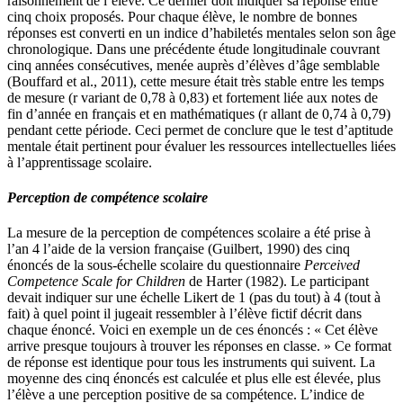
raisonnement de l’élève. Ce dernier doit indiquer sa réponse entre
cinq choix proposés. Pour chaque élève, le nombre de bonnes
réponses est converti en un indice d’habiletés mentales selon son âge
chronologique. Dans une précédente étude longitudinale couvrant
cinq années consécutives, menée auprès d’élèves d’âge semblable
(Bouffard et al., 2011), cette mesure était très stable entre les temps
de mesure (r variant de 0,78 à 0,83) et fortement liée aux notes de
fin d’année en français et en mathématiques (r allant de 0,74 à 0,79)
pendant cette période. Ceci permet de conclure que le test d’aptitude
mentale était pertinent pour évaluer les ressources intellectuelles liées
à l’apprentissage scolaire.
Perception de compétence scolaire
La mesure de la perception de compétences scolaire a été prise à
l’an 4 l’aide de la version française (Guilbert, 1990) des cinq
énoncés de la sous-échelle scolaire du questionnaire
Perceived
Competence Scale for Children
de Harter (1982). Le participant
devait indiquer sur une échelle Likert de 1 (pas du tout) à 4 (tout à
fait) à quel point il jugeait ressembler à l’élève fictif décrit dans
chaque énoncé. Voici en exemple un de ces énoncés : « Cet élève
arrive presque toujours à trouver les réponses en classe. » Ce format
de réponse est identique pour tous les instruments qui suivent. La
moyenne des cinq énoncés est calculée et plus elle est élevée, plus
l’élève a une perception positive de sa compétence. L’indice de