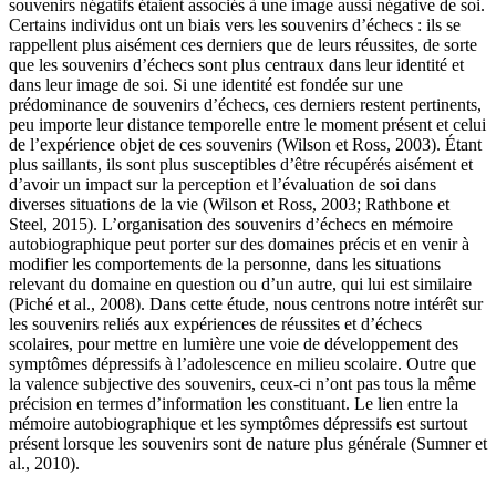
souvenirs négatifs étaient associés à une image aussi négative de soi.
Certains individus ont un biais vers les souvenirs d’échecs : ils se
rappellent plus aisément ces derniers que de leurs réussites, de sorte
que les souvenirs d’échecs sont plus centraux dans leur identité et
dans leur image de soi. Si une identité est fondée sur une
prédominance de souvenirs d’échecs, ces derniers restent pertinents,
peu importe leur distance temporelle entre le moment présent et celui
de l’expérience objet de ces souvenirs (Wilson et Ross, 2003). Étant
plus saillants, ils sont plus susceptibles d’être récupérés aisément et
d’avoir un impact sur la perception et l’évaluation de soi dans
diverses situations de la vie (Wilson et Ross, 2003; Rathbone et
Steel, 2015). L’organisation des souvenirs d’échecs en mémoire
autobiographique peut porter sur des domaines précis et en venir à
modifier les comportements de la personne, dans les situations
relevant du domaine en question ou d’un autre, qui lui est similaire
(Piché et al., 2008). Dans cette étude, nous centrons notre intérêt sur
les souvenirs reliés aux expériences de réussites et d’échecs
scolaires, pour mettre en lumière une voie de développement des
symptômes dépressifs à l’adolescence en milieu scolaire. Outre que
la valence subjective des souvenirs, ceux-ci n’ont pas tous la même
précision en termes d’information les constituant. Le lien entre la
mémoire autobiographique et les symptômes dépressifs est surtout
présent lorsque les souvenirs sont de nature plus générale (Sumner et
al., 2010).