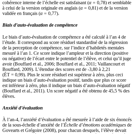
cohérence interne de l’échelle est satisfaisant (
α =
0,78) et semblable
à celui de la version originale en anglais (
α =
0,81) et de la version
validée en français (
α =
0,77).
Biais d’auto-évaluation de compétence
Le biais d’auto-évaluation de compétence a été calculé à l’an 4 de
l’étude. Il correspond au score résiduel standardisé de la régression
de la perception de compétence, sur l’indice d’habiletés mentales
mesuré à l’an 1. Ce score indique l’ampleur et la direction (positive
ou négative) de l’écart entre le potentiel de l’élève, et celui qu’il juge
avoir (Bouffard et al., 2006; Bouffard et al., 2011; Vaillancourt et
Bouffard, 2009). L’étendue des scores est de -3,80 à 2,21
(ÉT = 0,99). Plus le score résiduel est supérieur à zéro, plus ceci
indique un biais d’auto-évaluation positif, tandis que plus ce score
est inférieur à zéro, plus il indique un biais d’auto-évaluation négatif
(Bouffard et al., 2011). Un score négatif a été obtenu de 45,5 % des
élèves.
Anxiété d’évaluation
À l’an-4, l’anxiété d’évaluation a été mesurée à l’aide de six énoncés
de la sous-échelle d’anxiété de l’
Échelle
d’émotions académiques
de
Govearts et Grégoire (2008), pour chacun desquels, l’élève devait