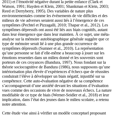
2011) et l’émotivité négative durant la petite enfance (Clark et
Watson, 1991; Hayden et Klein, 2001; Shankman et Klein, 2003;
Reed et Derryberry, 1995). Des variables de nature plus
environnementales comme les événements de vie difficiles et des
milieux de vie adverses seraient aussi liés à l’émergence de ces
symptômes (Pechtel et Pizzagalli, 2010; Thapar et al., 2012). Les
symptômes dépressifs ont aussi été liés aux biais cognitifs, autant
dans leur émergence que dans leur maintien. À ce sujet, une méta-
analyse sur la mémoire autobiographique générale suggère que ce
type de mémoire serait lié à une plus grande occurrence de
symptômes dépressifs (Sumner et al., 2010). La représentation
qu’une personne se fait d’elle-même a beaucoup à jouer sur les
émotions ressenties dans un milieu donné et les souvenirs sont
porteurs de ces croyances (Bandura, 1997). Nous fondant sur la
théorie sociocognitive de Bandura (1986), nous supposons qu’une
intériorisation plus élevée d’expériences d’échecs que de réussites
conduirait l’élève à développer un biais négatif, injustifié sur sa
compétence. Cette auto-évaluation négative de sa compétence
s’accompagnerait d’une anxiété devant les situations d’évaluation
vues comme des occasions de vivre de nouveaux échecs. La nature
modifiable de ce type de biais (Werner-Seidler et al., 2018) et leur
implication, dans l’état des jeunes dans le milieu scolaire, a retenu
notre attention.
Cette étude vise ainsi à vérifier un modèle conceptuel proposant