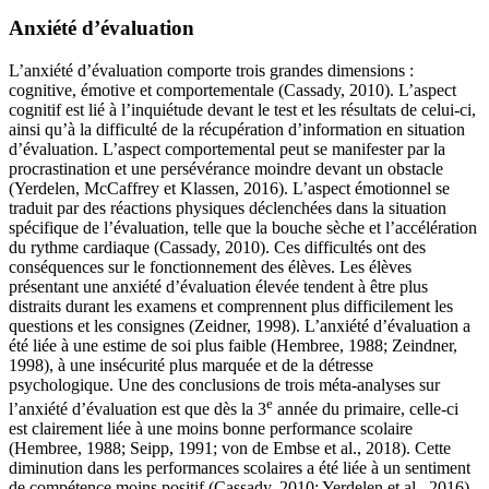
Anxiété d’évaluation
L’anxiété d’évaluation comporte trois grandes dimensions :
cognitive, émotive et comportementale (Cassady, 2010). L’aspect
cognitif est lié à l’inquiétude devant le test et les résultats de celui-ci,
ainsi qu’à la difficulté de la récupération d’information en situation
d’évaluation. L’aspect comportemental peut se manifester par la
procrastination et une persévérance moindre devant un obstacle
(Yerdelen, McCaffrey et Klassen, 2016). L’aspect émotionnel se
traduit par des réactions physiques déclenchées dans la situation
spécifique de l’évaluation, telle que la bouche sèche et l’accélération
du rythme cardiaque (Cassady, 2010). Ces difficultés ont des
conséquences sur le fonctionnement des élèves. Les élèves
présentant une anxiété d’évaluation élevée tendent à être plus
distraits durant les examens et comprennent plus difficilement les
questions et les consignes (Zeidner, 1998). L’anxiété d’évaluation a
été liée à une estime de soi plus faible (Hembree, 1988; Zeindner,
1998), à une insécurité plus marquée et de la détresse
psychologique. Une des conclusions de trois méta-analyses sur
e
l’anxiété d’évaluation est que dès la 3
année du primaire, celle-ci
est clairement liée à une moins bonne performance scolaire
(Hembree, 1988; Seipp, 1991; von de Embse et al., 2018). Cette
diminution dans les performances scolaires a été liée à un sentiment
de compétence moins positif (Cassady, 2010; Yerdelen et al., 2016).