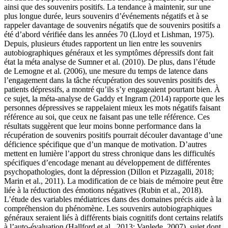
ainsi que des souvenirs positifs. La tendance à maintenir, sur une
plus longue durée, leurs souvenirs d’événements négatifs et à se
rappeler davantage de souvenirs négatifs que de souvenirs positifs a
été d’abord vérifiée dans les années 70 (Lloyd et Lishman, 1975).
Depuis, plusieurs études rapportent un lien entre les souvenirs
autobiographiques généraux et les symptômes dépressifs dont fait
état la méta analyse de Sumner et al. (2010). De plus, dans l’étude
de Lemogne et al. (2006), une mesure du temps de latence dans
l’engagement dans la tâche récupération des souvenirs positifs des
patients dépressifs, a montré qu’ils s’y engageaient pourtant bien. À
ce sujet, la méta-analyse de Gaddy et Ingram (2014) rapporte que les
personnes dépressives se rappelaient mieux les mots négatifs faisant
référence au soi, que ceux ne faisant pas une telle référence. Ces
résultats suggèrent que leur moins bonne performance dans la
récupération de souvenirs positifs pourrait découler davantage d’une
déficience spécifique que d’un manque de motivation. D’autres
mettent en lumière l’apport du stress chronique dans les difficultés
spécifiques d’encodage menant au développement de différentes
psychopathologies, dont la dépression (Dillon et Pizzagalli, 2018;
Marin et al., 2011). La modification de ce biais de mémoire peut être
liée à la réduction des émotions négatives (Rubin et al., 2018).
L’étude des variables médiatrices dans des domaines précis aide à la
compréhension du phénomène. Les souvenirs autobiographiques
généraux seraient liés à différents biais cognitifs dont certains relatifs
à l’auto-évaluation (Hallford et al., 2013; Vanlede, 2007), sujet dont