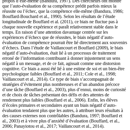
propos d’elle-même (Bandura, 1997). Des chercheurs ont montré
que l’auto-évaluation de sa compétence prédit parfois mieux la
réussite ou l’échec, que la compétence elle-même (Bandura, 1986;
Bouffard-Bouchard et al., 1990). Selon les résultats de l’étude
longitudinale de Bouffard et al. (2011), ce biais ne fluctue pas à
chaque nouvelle expérience et paraît relativement stable dans le
temps. En raison d’une attention davantage centrée sur les
expériences d’échecs que de réussites, le biais négatif d’auto-
évaluation de compétence pourrait être lié directement aux souvenirs
d’échecs. Dans l’étude de Vaillancourt et Bouffard (2009), le biais
négatif d’auto-évaluation, était lié à un processus de traitement
erroné de l’information contribuant à donner injustement un sens
négatif à un message, et de ce fait, agissait comme une distorsion
cognitive. Ce biais a aussi été lié à une estime de soi et un bien-être
psychologique faibles (Bouffard et al., 2011; Cole et al., 1998;
Vaillancourt et al., 2014). Ce type de biais s’accompagnait de
stratégies d’évitement plus nombreuses et d’un abandon précoce
d’une tâche (Bouffard et al., 2003), plus d’ennui, moins de curiosité
et de choix de tâches présentant des défis et des attentes de
rendement plus faibles (Bouffard et al., 2006). Enfin, les élèves
d’écoles primaires et secondaires ayant un biais négatif d’auto-
évaluation tendaient plus que les autres, à attribuer leurs résultats à
des causes externes non contrôlables (Bandura, 1997; Bouffard et
al., 2003) et à vivre plus d’anxiété d’évaluation (Bouffard, et al.,
2006; Panayiotou et al., 2017; Vaillancourt et al., 2014).