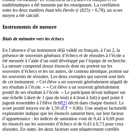
mathématiques a été transmis par les enseignants. La corrélation
entre les deux matières étant très élevée (
r
(825) = 0,78), un score
moyen a été calculé.
Instruments de mesure
Biais de mémoire vers les échecs
En l’absence d’un instrument déjà validé en français, à l’an 2, la
présence de souvenirs généraux d’échecs et de réussites à l’école a
été mesurée à l’aide d’un outil développé par l’équipe de recherche.
La mesure comprend douze énoncés dont six portent sur les
souvenirs d’échecs et les six autres, de contenu identique, portent sur
les souvenirs de réussites. Les deux exemples qui suivent sont tirés
de cet instrument. « Cet élève a un souvenir généralement négatif de
ses résultats à l’école. » « Cet élève a un souvenir généralement
positif de ses résultats à l’école. » Le participant devait indiquer sur
une échelle Likert de 1 (pas du tout) à 4 (tout à fait) à quel point il
jugeait ressembler à l’élève fictif
[2]
décrit dans chaque énoncé. Le
score positif moyen est de 1,59
(
ÉT = 0,80
).
Une analyse factorielle
exploratoire indique que les énoncés saturent bien, sur leur facteur
d’appartenance : les indices de saturation vont de 0,41 à 0,69 pour
les énoncés sur les souvenirs d’échecs et de 0,43 à 0,73 pour ceux
réussites. En outre, les deux facteurs sont négativement corrélés