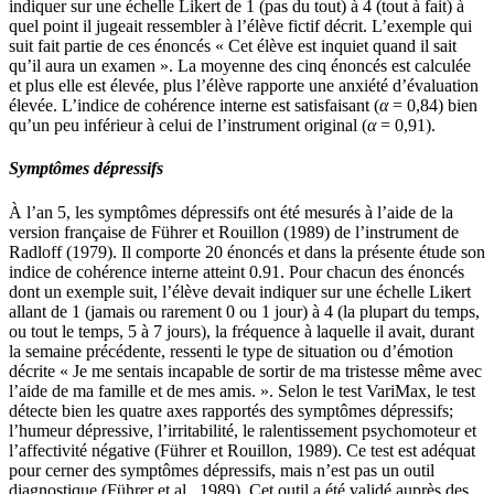
indiquer sur une échelle Likert de 1 (pas du tout) à 4 (tout à fait) à
quel point il jugeait ressembler à l’élève fictif décrit. L’exemple qui
suit fait partie de ces énoncés « Cet élève est inquiet quand il sait
qu’il aura un examen ». La moyenne des cinq énoncés est calculée
et plus elle est élevée, plus l’élève rapporte une anxiété d’évaluation
élevée. L’indice de cohérence interne est satisfaisant (
α
= 0,84) bien
qu’un peu inférieur à celui de l’instrument original (
α
= 0,91).
Symptômes dépressifs
À l’an 5, les symptômes dépressifs ont été mesurés à l’aide de la
version française de Führer et Rouillon (1989) de l’instrument de
Radloff (1979). Il comporte 20 énoncés et dans la présente étude son
indice de cohérence interne atteint 0.91. Pour chacun des énoncés
dont un exemple suit, l’élève devait indiquer sur une échelle Likert
allant de 1 (jamais ou rarement 0 ou 1 jour) à 4 (la plupart du temps,
ou tout le temps, 5 à 7 jours), la fréquence à laquelle il avait, durant
la semaine précédente, ressenti le type de situation ou d’émotion
décrite « Je me sentais incapable de sortir de ma tristesse même avec
l’aide de ma famille et de mes amis. ». Selon le test VariMax, le test
détecte bien les quatre axes rapportés des symptômes dépressifs;
l’humeur dépressive, l’irritabilité, le ralentissement psychomoteur et
l’affectivité négative (Führer et Rouillon, 1989). Ce test est adéquat
pour cerner des symptômes dépressifs, mais n’est pas un outil
diagnostique (Führer et al., 1989). Cet outil a été validé auprès des