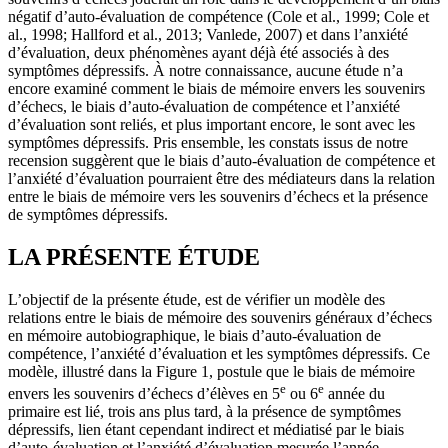
négatif d’auto-évaluation de compétence (Cole et al., 1999; Cole et
al., 1998; Hallford et al., 2013; Vanlede, 2007) et dans l’anxiété
d’évaluation, deux phénomènes ayant déjà été associés à des
symptômes dépressifs. À notre connaissance, aucune étude n’a
encore examiné comment le biais de mémoire envers les souvenirs
d’échecs, le biais d’auto-évaluation de compétence et l’anxiété
d’évaluation sont reliés, et plus important encore, le sont avec les
symptômes dépressifs. Pris ensemble, les constats issus de notre
recension suggèrent que le biais d’auto-évaluation de compétence et
l’anxiété d’évaluation pourraient être des médiateurs dans la relation
entre le biais de mémoire vers les souvenirs d’échecs et la présence
de symptômes dépressifs.
LA PRÉSENTE ÉTUDE
L’objectif de la présente étude, est de vérifier un modèle des
relations entre le biais de mémoire des souvenirs généraux d’échecs
en mémoire autobiographique, le biais d’auto-évaluation de
compétence, l’anxiété d’évaluation et les symptômes dépressifs. Ce
modèle, illustré dans la Figure 1, postule que le biais de mémoire
e
e
envers les souvenirs d’échecs d’élèves en 5
ou 6
année du
primaire est lié, trois ans plus tard, à la présence de symptômes
dépressifs, lien étant cependant indirect et médiatisé par le biais
d’auto-évaluation et l’anxiété d’évaluation mesurée l’année