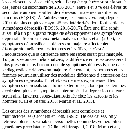
les adolescentes. À cet effet, selon l’enquête québécoise sur la santé
des jeunes du secondaire de 2016-2017, entre 4 et 8 % des élèves du
secondaire auraient souffert de dépression majeure durant leurs
parcours (EQSJS). À l’adolescence, les jeunes vivraient, depuis
2010, de plus en plus de symptômes intériorisés dont font partie les
symptômes dépressifs (EQSJS, 2016-2017). Être une fille serait
aussi lié à un plus grand risque de développement des symptômes
dépressifs. Selon les deux méta-analyses de Salk et al. (2017), les
symptômes dépressifs et la dépression majeure affecteraient
disproportionnellement les femmes et les filles, et c’est à
l’adolescence que la différence entre les sexes serait plus marquée.
Toujours selon ces méta-analyses, la différence entre les sexes serait
plus présente dans l’occurrence de symptômes dépressifs, que dans
le diagnostic de dépression majeure. Cependant, les hommes et les
femmes pourraient utiliser des modalités différentes d’expression des
symptômes dépressifs. En effet, ces derniers exprimeraient les
symptômes dépressifs sous forme extériorisée, alors que les femmes
décriraient plus des symptômes intériorisés. La dépression majeure
serait ainsi largement sous-diagnostiquée chez les garçons et les
hommes (Call et Shafer, 2018; Martin et al., 2013).
Les causes des symptômes dépressifs sont complexes et
multifactorielles (Cicchetti et Toth, 1998;). De ces causes, on y
retrouve plusieurs variables personnelles comme les vulnérabilités
génétiques préexistantes (Dillon et Pizzagalli, 2018; Marin et al.,