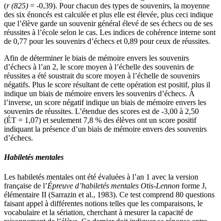
(
r (825)
= -0,39). Pour chacun des types de souvenirs, la moyenne
des six énoncés est calculée et plus elle est élevée, plus ceci indique
que l’élève garde un souvenir général élevé de ses échecs ou de ses
réussites à l’école selon le cas. Les indices de cohérence interne sont
de 0,77 pour les souvenirs d’échecs et 0,89 pour ceux de réussites.
Afin de déterminer le biais de mémoire envers les souvenirs
d’échecs à l’an 2, le score moyen à l’échelle des souvenirs de
réussites a été soustrait du score moyen à l’échelle de souvenirs
négatifs. Plus le score résultant de cette opération est positif, plus il
indique un biais de mémoire envers les souvenirs d’échecs. À
l’inverse, un score négatif indique un biais de mémoire envers les
souvenirs de réussites. L’étendue des scores est de -3,00 à 2,50
(ÉT = 1,07) et seulement 7,8 % des élèves ont un score positif
indiquant la présence d’un biais de mémoire envers des souvenirs
d’échecs.
Habiletés mentales
Les habiletés mentales ont été évaluées à l’an 1 avec la version
française de l’
Épreuve d’habiletés mentales
Otis-Lennon
forme J,
élémentaire II (Sarrazin et al., 1983). Ce test comprend 80 questions
faisant appel à différentes notions telles que les comparaisons, le
vocabulaire et la sériation, cherchant à mesurer la capacité de