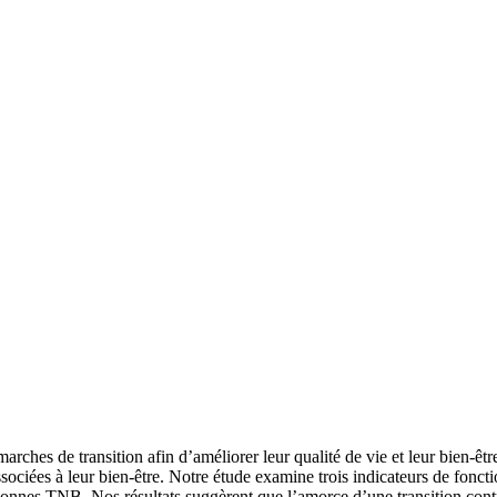
ches de transition afin d’améliorer leur qualité de vie et leur bien-être
ciées à leur bien-être. Notre étude examine trois indicateurs de foncti
ersonnes TNB. Nos résultats suggèrent que l’amorce d’une transition con