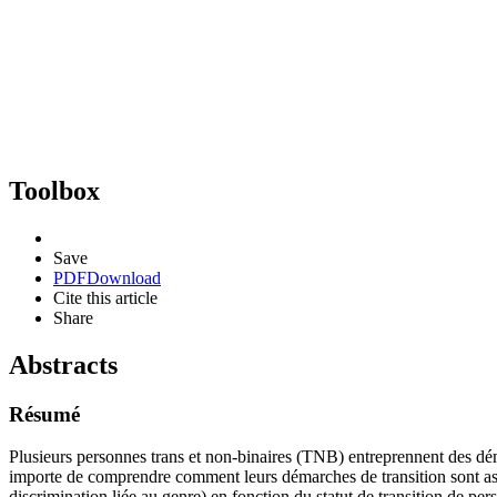
Toolbox
Save
PDF
Download
Cite this article
Share
Abstracts
Résumé
Plusieurs personnes trans et non-binaires (TNB) entreprennent des démar
importe de comprendre comment leurs démarches de transition sont asso
discrimination liée au genre) en fonction du statut de transition de p