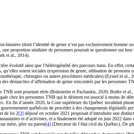
 non-binaires (dont l’identité de genre n’est pas exclusivement homme 
, une proportion similaire de personnes pourrait se questionner sur leu
k et al., 2014).
actère évolutif ainsi que l’hétérogénéité des parcours trans. En effet, ce
s, qu’elles soient sociales (expression de genre, utilisation de pronom
nothérapie, chirurgies ou autres procédures médicales) (Eyssel et al., 2
à des démarches d’affirmation de genre rencontrés par les personnes TNB
es TNB sont pourtant réels (Bränström et Pachankis, 2020; Butler et al.,
gale chez les personnes TNB qui le désirent est associé à moins de détr
ec. En fin d’année 2020, la Cour supérieure du Québec invalidait plusie
gouvernement québécois de procéder à des changements législatifs perm
et de loi 2
[3]
déposé en octobre 2021 proposait d’introduire une distincti
unautaires et d‘activistes, et a finalement été adopté en juin 2022 dans
our mère, père ou parent
[4]
(Directeur de l’état civil du Québec). De p