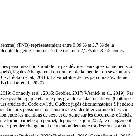
ou femme) (TNB) représenteraient entre 0,39 % et 2,7 % de la
r identité de genre, comme c’est le cas pour 2,5 % des 8166 jeunes
rtaines personnes choisiront de ne pas dévoiler leurs questionnements ou
s usuels), légales (changement du nom ou de la mention du sexe auprès
017; Léobon et al., 2018). La variabilité de ces parcours s’explique
 (Kattari et al., 2020).
 2019; Connolly et al., 2016; Grobler, 2017; Wernick et al., 2019). Par
esse psychologique et à une plus grande satisfaction de vie (Cotton et
urs articles du Code civil du Québec jugés discriminatoires à l’endroit
ettant aux personnes non-binaires de s’identifier comme telles sur
on entre les mentions de sexe et de genre sur les documents officiels.
 une forme partielle qui permet, depuis le 17 juin 2022, le changement
lus, le premier changement de mention demandé est désormais gratuit.