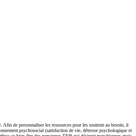
. Afin de personnaliser les ressources pour les soutenir au besoin, il
onnement psychosocial (satisfaction de vie, détresse psychologique et
tribue au bien-être des personnes TNB qui désirent transitionner, mais