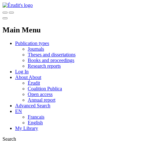
Main Menu
Publication types
Journals
Theses and dissertations
Books and proceedings
Research reports
Log In
About
About
Érudit
Coalition Publica
Open access
Annual report
Advanced Search
EN
Français
English
My Library
Search