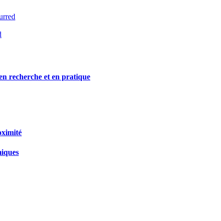
urred
d
s en recherche et en pratique
oximité
miques