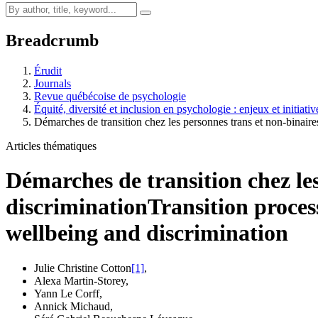
Breadcrumb
Érudit
Journals
Revue québécoise de psychologie
Équité, diversité et inclusion en psychologie : enjeux et initiati
Démarches de transition chez les personnes trans et non-binair
Articles thématiques
Démarches de transition chez les
discrimination
Transition proce
wellbeing and discrimination
Julie Christine Cotton
[1]
,
Alexa Martin-Storey
,
Yann Le Corff
,
Annick Michaud
,