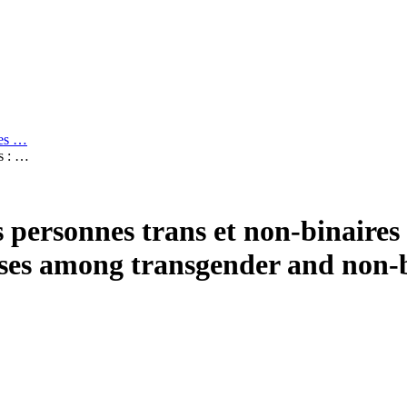
ves …
es : …
 personnes trans et non-binaires 
sses among transgender and non-