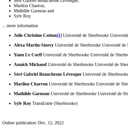
Séré Gabriel Beauchesne Lévesque
,
Marilou Charron
,
Mathilde Garneau
and
Sylv Roy
…more information
Julie Christine Cotton
[1]
Université de Sherbrooke
Universit
Alexa Martin-Storey
Université de Sherbrooke
Université de
Yann Le Corff
Université de Sherbrooke
Université de Sherb
Annick Michaud
Université de Sherbrooke
Université de She
Séré Gabriel Beauchesne Lévesque
Université de Sherbrook
Marilou Charron
Université de Sherbrooke
Université de Sh
Mathilde Garneau
Université de Sherbrooke
Université de S
Sylv Roy
TransEstrie (Sherbrooke)
Online publication: Dec. 12, 2022