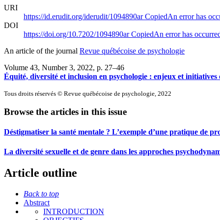
URI
https://id.erudit.org/iderudit/1094890ar
Copied
An error has occ
DOI
https://doi.org/10.7202/1094890ar
Copied
An error has occurre
An article of the journal
Revue québécoise de psychologie
Volume 43, Number 3, 2022
, p. 27–46
Équité, diversité et inclusion en psychologie : enjeux et initiative
Tous droits réservés © Revue québécoise de psychologie, 2022
Browse the articles in this issue
Déstigmatiser la santé mentale ? L’exemple d’une pratique de pr
La diversité sexuelle et de genre dans les approches psychodyna
Article outline
Back to top
Abstract
INTRODUCTION