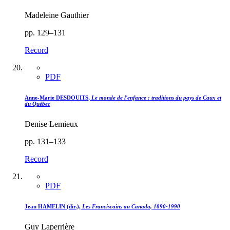
Madeleine Gauthier
pp. 129–131
Record
PDF
Anne-Marie DESDOUITS,
Le monde de l'enfance : traditions du pays de Caux et
du Québec
Denise Lemieux
pp. 131–133
Record
PDF
Jean HAMELIN (dir.),
Les Franciscains au Canada, 1890-1990
Guy Laperrière