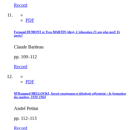
Record
PDF
Fernand DUMONT et Yves MARTIN (dirs),
L'éducation 25 ans plus tard! Et
après?
Claude Bariteau
pp. 109–112
Record
PDF
M'Hammed MELLOUKI,
Savoir enseignant et idéologie réformiste : la formation
des maîtres, 1930-1964
André Petitat
pp. 112–113
Record