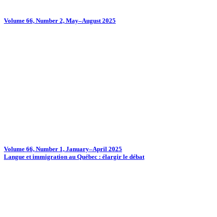
Volume 66, Number 2, May–August 2025
Volume 66, Number 1, January–April 2025
Langue et immigration au Québec : élargir le débat