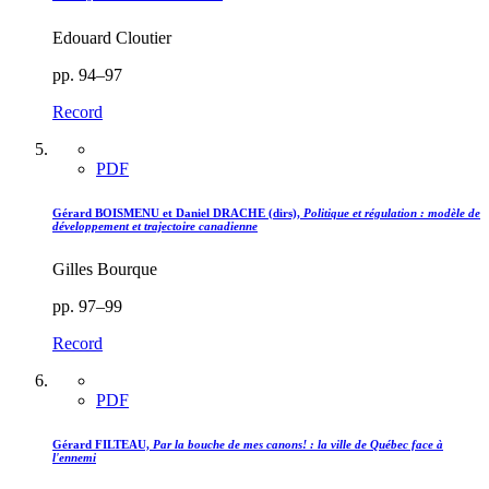
Edouard Cloutier
pp. 94–97
Record
PDF
Gérard BOISMENU et Daniel DRACHE (dirs),
Politique et régulation : modèle de
développement et trajectoire canadienne
Gilles Bourque
pp. 97–99
Record
PDF
Gérard FILTEAU,
Par la bouche de mes canons! : la ville de Québec face à
l'ennemi