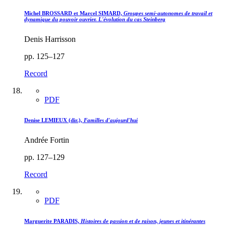
Michel BROSSARD et Marcel SIMARD,
Groupes semi-autonomes de travail et
dynamique du pouvoir ouvrier. L'évolution du cas Steinberg
Denis Harrisson
pp. 125–127
Record
PDF
Denise LEMIEUX (dir.),
Familles d'aujourd'hui
Andrée Fortin
pp. 127–129
Record
PDF
Marguerite PARADIS,
Histoires de passion et de raison, jeunes et itinérantes