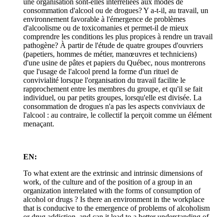
une organisation sont-elles interreliées aux modes de
consommation d'alcool ou de drogues? Y a-t-il, au travail, un
environnement favorable à l'émergence de problèmes
d'alcoolisme ou de toxicomanies et permet-il de mieux
comprendre les conditions les plus propices à rendre un travail
pathogène? À partir de l'étude de quatre groupes d'ouvriers
(papetiers, hommes de métier, manœuvres et techniciens)
d'une usine de pâtes et papiers du Québec, nous montrerons
que l'usage de l'alcool prend la forme d'un rituel de
convivialité lorsque l'organisation du travail facilite le
rapprochement entre les membres du groupe, et qu'il se fait
individuel, ou par petits groupes, lorsqu'elle est divisée. La
consommation de drogues n'a pas les aspects conviviaux de
l'alcool : au contraire, le collectif la perçoit comme un élément
menaçant.
EN:
To what extent are the extrinsic and intrinsic dimensions of
work, of the culture and of the position of a group in an
organization interrelated with the forms of consumption of
alcohol or drugs ? Is there an environment in the workplace
that is conducive to the emergence of problems of alcoholism
or drug addiction, and can it lead to a better understanding of