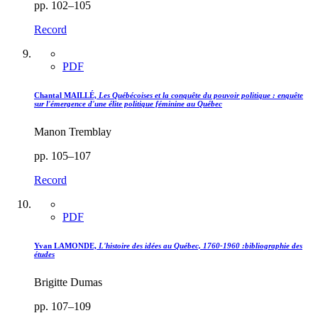
pp. 102–105
Record
PDF
Chantal MAILLÉ,
Les Québécoises et la conquête du pouvoir politique : enquête
sur l'émergence d'une élite politique féminine au Québec
Manon Tremblay
pp. 105–107
Record
PDF
Yvan LAMONDE,
L'histoire des idées au Québec, 1760-1960 :bibliographie des
études
Brigitte Dumas
pp. 107–109