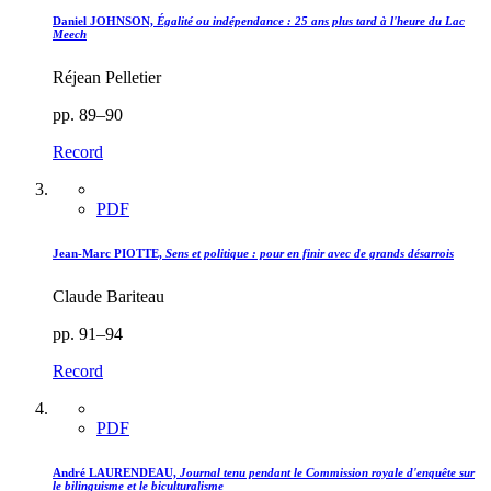
Daniel JOHNSON,
Égalité ou indépendance : 25 ans plus tard à l'heure du Lac
Meech
Réjean Pelletier
pp. 89–90
Record
PDF
Jean-Marc PIOTTE,
Sens et politique : pour en finir avec de grands désarrois
Claude Bariteau
pp. 91–94
Record
PDF
André LAURENDEAU,
Journal tenu pendant le Commission royale d'enquête sur
le bilinguisme et le biculturalisme