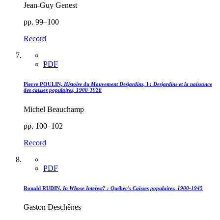
Jean-Guy Genest
pp. 99–100
Record
PDF
Pierre POULIN,
Histoire du Mouvement Desjardins,
I :
Desjardins et la naissance
des caisses populaires, 1900-1920
Michel Beauchamp
pp. 100–102
Record
PDF
Ronald RUDIN,
In Whose Interest? : Québec's Caisses populaires, 1900-1945
Gaston Deschênes