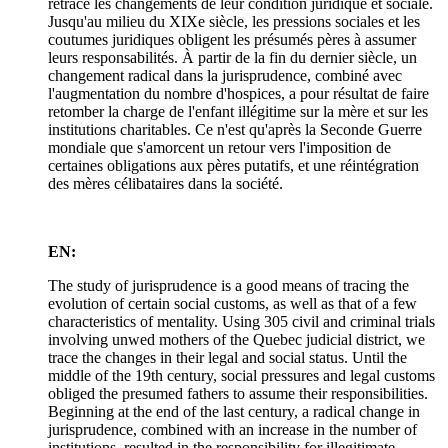
retrace les changements de leur condition juridique et sociale.
Jusqu'au milieu du XIXe siècle, les pressions sociales et les
coutumes juridiques obligent les présumés pères à assumer
leurs responsabilités. À partir de la fin du dernier siècle, un
changement radical dans la jurisprudence, combiné avec
l'augmentation du nombre d'hospices, a pour résultat de faire
retomber la charge de l'enfant illégitime sur la mère et sur les
institutions charitables. Ce n'est qu'après la Seconde Guerre
mondiale que s'amorcent un retour vers l'imposition de
certaines obligations aux pères putatifs, et une réintégration
des mères célibataires dans la société.
EN:
The study of jurisprudence is a good means of tracing the
evolution of certain social customs, as well as that of a few
characteristics of mentality. Using 305 civil and criminal trials
involving unwed mothers of the Quebec judicial district, we
trace the changes in their legal and social status. Until the
middle of the 19th century, social pressures and legal customs
obliged the presumed fathers to assume their responsibilities.
Beginning at the end of the last century, a radical change in
jurisprudence, combined with an increase in the number of
institutions, resulted in the responsibility for illegitimate