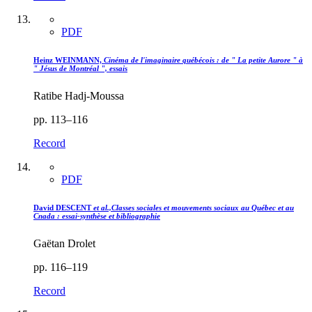
PDF
Heinz WEINMANN,
Cinéma de l'imaginaire québécois : de " La petite Aurore " à
" Jésus de Montréal ", essais
Ratibe Hadj-Moussa
pp. 113–116
Record
PDF
David DESCENT
et al.,Classes sociales et mouvements sociaux au Québec et au
Cnada : essai-synthèse et bibliographie
Gaëtan Drolet
pp. 116–119
Record