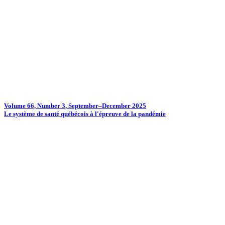
Volume 66, Number 3, September–December 2025
Le système de santé québécois à l'épreuve de la pandémie