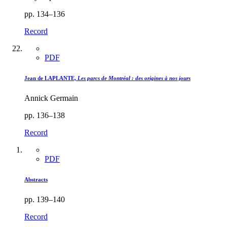
pp. 134–136
Record
PDF
Jean de LAPLANTE,
Les parcs de Montréal : des origines à nos jours
Annick Germain
pp. 136–138
Record
PDF
Abstracts
pp. 139–140
Record