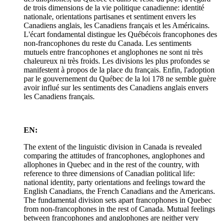
de trois dimensions de la vie politique canadienne: identité
nationale, orientations partisanes et sentiment envers les
Canadiens anglais, les Canadiens français et les Américains.
L'écart fondamental distingue les Québécois francophones des
non-francophones du reste du Canada. Les sentiments
mutuels entre francophones et anglophones ne sont ni très
chaleureux ni très froids. Les divisions les plus profondes se
manifestent à propos de la place du français. Enfin, l'adoption
par le gouvernement du Québec de la loi 178 ne semble guère
avoir influé sur les sentiments des Canadiens anglais envers
les Canadiens français.
EN:
The extent of the linguistic division in Canada is revealed
comparing the attitudes of francophones, anglophones and
allophones in Quebec and in the rest of the country, with
reference to three dimensions of Canadian political life:
national identity, party orientations and feelings toward the
English Canadians, the French Canadians and the Americans.
The fundamental division sets apart francophones in Quebec
from non-francophones in the rest of Canada. Mutual feelings
between francophones and anglophones are neither very