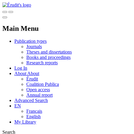
Main Menu
Publication types
Journals
Theses and dissertations
Books and proceedings
Research reports
Log In
About
About
Érudit
Coalition Publica
Open access
Annual report
Advanced Search
EN
Français
English
My Library
Search