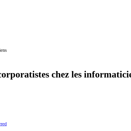
iens
corporatistes chez les informatici
rred