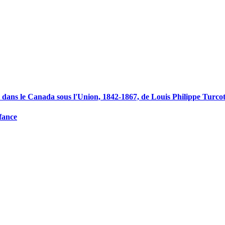
e dans le Canada sous l'Union, 1842-1867, de Louis Philippe Turcot
nfance