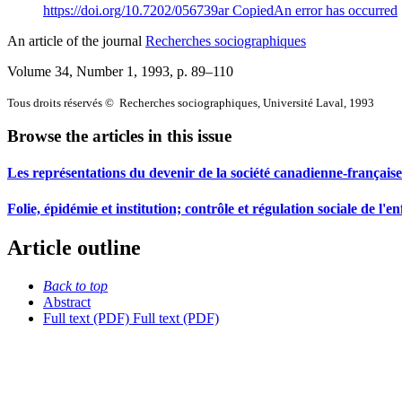
https://doi.org/10.7202/056739ar
Copied
An error has occurred
An article of the journal
Recherches sociographiques
Volume 34, Number 1, 1993
, p. 89–110
Tous droits réservés © Recherches sociographiques, Université Laval, 1993
Browse the articles in this issue
Les représentations du devenir de la société canadienne-français
Folie, épidémie et institution; contrôle et régulation sociale de l'e
Article outline
Back to top
Abstract
Full text (PDF)
Full text (PDF)