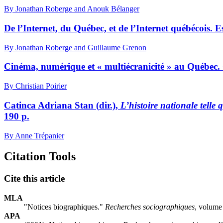
By Jonathan Roberge and Anouk Bélanger
De l’Internet, du Québec, et de l’Internet québécois.
By Jonathan Roberge and Guillaume Grenon
Cinéma, numérique et « multiécranicité » au Québec. 
By Christian Poirier
Catinca
A
driana
S
tan (
dir
.)
,
L’histoire nationale telle 
190 p.
By Anne Trépanier
Citation Tools
Cite this article
MLA
"Notices biographiques."
Recherches sociographiques
, volume
APA