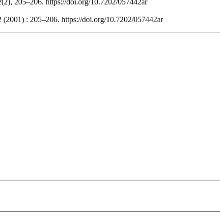
2
(2), 205–206. https://doi.org/10.7202/057442ar
2 (2001) : 205–206. https://doi.org/10.7202/057442ar