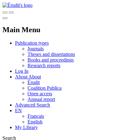
Main Menu
Publication types
Journals
Theses and dissertations
Books and proceedings
Research reports
Log In
About
About
Érudit
Coalition Publica
Open access
Annual report
Advanced Search
EN
Français
English
My Library
Search