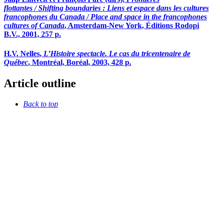
flottantes / Shifting boundaries : Liens et espace dans les cultures
francophones du Canada / Place and space in the francophones
cultures of Canada
, Amsterdam-New York, Éditions Rodopi
B.V., 2001, 257 p.
H.V.
Nelles
,
L’Histoire spectacle. Le cas du tricentenaire de
Québec
, Montréal, Boréal, 2003, 428 p.
Article outline
Back to top