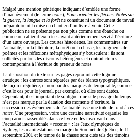
Malgré une mention générique indiquant d’emblée une forme
d’inachèvement (le terme
notes
),
Pour orienter les flèches. Notes sur
la guerre, la langue et la forêt
ne constitue ni un document de travail
préparatoire ni la mise en chantier d’un livre à venir. Cette
publication ne se présente pas non plus comme une ébauche ou
comme un cahier d’exercices ayant antérieurement servi à l’écriture
d’un autre ouvrage. Les courtes historiettes, les commentaires sur
l’actualité, sur la littérature, la forêt ou la chasse, les fragments de
poèmes et les réflexions métaphysiques s’y bousculent ; ils sont
sollicités par tous les discours hétérogènes et contradictoires
contemporains à l’écriture du preneur de notes.
La disposition du texte sur les pages reproduit cette logique
erratique : les entrées sont séparées par des blancs typographiques,
de façon irrégulière, et non par des marques de temporalité, comme
c’est le cas pour le journal, par exemple, où elles sont datées.
Cependant, il est important de souligner que si le passage du temps
n’est pas marqué par la datation des moments d’écriture, la
succession des événements de l’actualité tisse une toile de fond à ces
notes
. Une progression, voire une certaine narrativité organise les
cinq carnets rassemblés dans ce livre en les inscrivant dans
l’actualité internationale « récente » ; les Jeux olympiques de
Sydney, les manifestations en marge du Sommet de Québec, le 11
septembre 2001 et le temps de la chasse sont cités tels des témoins