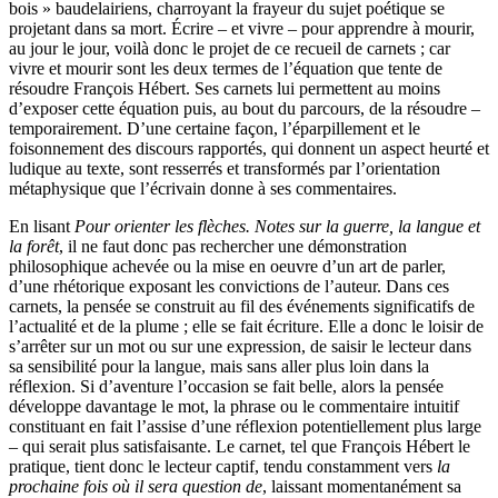
bois » baudelairiens, charroyant la frayeur du sujet poétique se
projetant dans sa mort. Écrire – et vivre – pour apprendre à mourir,
au jour le jour, voilà donc le projet de ce recueil de carnets ; car
vivre et mourir sont les deux termes de l’équation que tente de
résoudre François Hébert. Ses carnets lui permettent au moins
d’exposer cette équation puis, au bout du parcours, de la résoudre –
temporairement. D’une certaine façon, l’éparpillement et le
foisonnement des discours rapportés, qui donnent un aspect heurté et
ludique au texte, sont resserrés et transformés par l’orientation
métaphysique que l’écrivain donne à ses commentaires.
En lisant
Pour orienter les flèches. Notes sur la guerre, la langue et
la forêt
, il ne faut donc pas rechercher une démonstration
philosophique achevée ou la mise en oeuvre d’un art de parler,
d’une rhétorique exposant les convictions de l’auteur. Dans ces
carnets, la pensée se construit au fil des événements significatifs de
l’actualité et de la plume ; elle se fait écriture. Elle a donc le loisir de
s’arrêter sur un mot ou sur une expression, de saisir le lecteur dans
sa sensibilité pour la langue, mais sans aller plus loin dans la
réflexion. Si d’aventure l’occasion se fait belle, alors la pensée
développe davantage le mot, la phrase ou le commentaire intuitif
constituant en fait l’assise d’une réflexion potentiellement plus large
– qui serait plus satisfaisante. Le carnet, tel que François Hébert le
pratique, tient donc le lecteur captif, tendu constamment vers
la
prochaine fois où il sera question de
, laissant momentanément sa