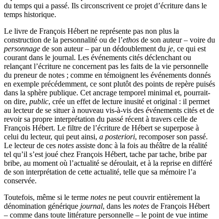
du temps qui a passé. Ils circonscrivent ce projet d’écriture dans le
temps historique.
Le livre de François Hébert ne représente pas non plus la
construction de la personnalité ou de l’
ethos
de son auteur – voire du
personnage
de son auteur – par un dédoublement du
je
, ce qui est
courant dans le journal. Les événements cités déclenchant ou
relançant l’écriture ne concernent pas les faits de la vie personnelle
du preneur de notes ; comme en témoignent les événements donnés
en exemple précédemment, ce sont plutôt des points de repère puisés
dans la sphère publique. Cet ancrage temporel minimal et, pourrait-
on dire,
public
, crée un effet de lecture inusité et original : il permet
au lecteur de se situer à nouveau vis-à-vis des événements cités et de
revoir sa propre interprétation du passé récent à travers celle de
François Hébert. Le filtre de l’écriture de Hébert se superpose à
celui du lecteur, qui peut ainsi,
a posteriori
, recomposer son passé.
Le lecteur de ces
notes
assiste donc à la fois au théâtre de la réalité
tel qu’il s’est joué chez François Hébert, tache par tache, bribe par
bribe, au moment où l’actualité se déroulait, et à la reprise en différé
de son interprétation de cette actualité, telle que sa mémoire l’a
conservée.
Toutefois, même si le terme
notes
ne peut couvrir entièrement la
dénomination générique
journal
, dans les
notes
de François Hébert
– comme dans toute littérature personnelle – le point de vue intime