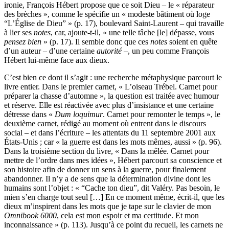
ironie, François Hébert propose que ce soit Dieu – le « réparateur
des brèches », comme le spécifie un « modeste bâtiment où loge
“L’Église de Dieu” » (p. 17), boulevard Saint-Laurent – qui travaille
à lier ses
notes
, car, ajoute-t-il, « une telle tâche [le] dépasse, vous
pensez bien
» (p. 17). Il semble donc que ces
notes
soient en quête
d’un auteur – d’une certaine
autorité
–, un peu comme François
Hébert lui-même face aux dieux.
C’est bien ce dont il s’agit : une recherche métaphysique parcourt le
livre entier. Dans le premier carnet, «
L’oiseau Trébel
. Carnet pour
préparer la chasse d’automne », la question est traitée avec humour
et réserve. Elle est réactivée avec plus d’insistance et une certaine
détresse dans «
Dum loquimur
. Carnet pour remonter le temps », le
deuxième carnet, rédigé au moment où entrent dans le discours
social – et dans l’écriture – les attentats du 11 septembre 2001 aux
États-Unis ; car « la guerre est dans les mots mêmes, aussi » (p. 96).
Dans la troisième section du livre, «
Dans la mêlée
. Carnet pour
mettre de l’ordre dans mes idées », Hébert parcourt sa conscience et
son histoire afin de donner un sens à la guerre, pour finalement
abandonner. Il n’y a de sens que la détermination divine dont les
humains sont l’objet : « “Cache ton dieu”, dit Valéry. Pas besoin, le
mien s’en charge tout seul […] En ce moment même, écrit-il, que les
dieux m’inspirent dans les mots que je tape sur le clavier de mon
Omnibook 6000
, cela est mon espoir et ma certitude. Et mon
inconnaissance » (p. 113). Jusqu’à ce point du recueil, les carnets ne