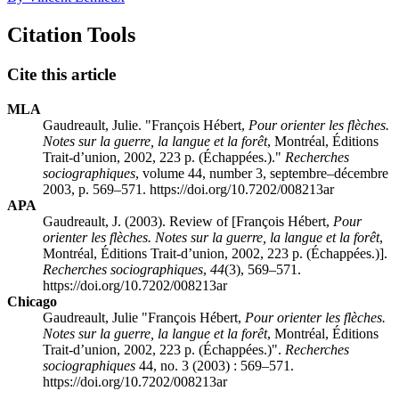
Citation Tools
Cite this article
MLA
Gaudreault, Julie. "François
Hébert
,
Pour orienter les flèches.
Notes sur la guerre, la langue et la forêt
, Montréal, Éditions
Trait-d’union, 2002, 223 p. (Échappées.)."
Recherches
sociographiques
, volume 44, number 3, septembre–décembre
2003, p. 569–571. https://doi.org/10.7202/008213ar
APA
Gaudreault, J. (2003). Review of [François
Hébert
,
Pour
orienter les flèches. Notes sur la guerre, la langue et la forêt
,
Montréal, Éditions Trait-d’union, 2002, 223 p. (Échappées.)].
Recherches sociographiques
,
44
(3), 569–571.
https://doi.org/10.7202/008213ar
Chicago
Gaudreault, Julie "François
Hébert
,
Pour orienter les flèches.
Notes sur la guerre, la langue et la forêt
, Montréal, Éditions
Trait-d’union, 2002, 223 p. (Échappées.)".
Recherches
sociographiques
44, no. 3 (2003) : 569–571.
https://doi.org/10.7202/008213ar