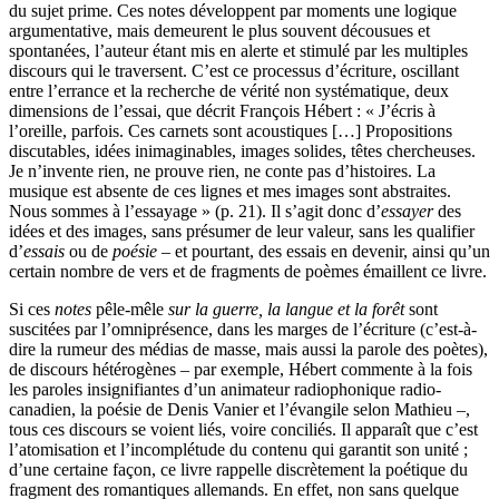
du sujet prime. Ces notes développent par moments une logique
argumentative, mais demeurent le plus souvent décousues et
spontanées, l’auteur étant mis en alerte et stimulé par les multiples
discours qui le traversent. C’est ce processus d’écriture, oscillant
entre l’errance et la recherche de vérité non systématique, deux
dimensions de l’essai, que décrit François Hébert : « J’écris à
l’oreille, parfois. Ces carnets sont acoustiques […] Propositions
discutables, idées inimaginables, images solides, têtes chercheuses.
Je n’invente rien, ne prouve rien, ne conte pas d’histoires. La
musique est absente de ces lignes et mes images sont abstraites.
Nous sommes à l’essayage » (p. 21). Il s’agit donc d’
essayer
des
idées et des images, sans présumer de leur valeur, sans les qualifier
d’
essais
ou de
poésie
– et pourtant, des essais en devenir, ainsi qu’un
certain nombre de vers et de fragments de poèmes émaillent ce livre.
Si ces
notes
pêle-mêle
sur la guerre, la langue et la forêt
sont
suscitées par l’omniprésence, dans les marges de l’écriture (c’est-à-
dire la rumeur des médias de masse, mais aussi la parole des poètes),
de discours hétérogènes – par exemple, Hébert commente à la fois
les paroles insignifiantes d’un animateur radiophonique radio-
canadien, la poésie de Denis Vanier et l’évangile selon Mathieu –,
tous ces discours se voient liés, voire conciliés. Il apparaît que c’est
l’atomisation et l’incomplétude du contenu qui garantit son unité ;
d’une certaine façon, ce livre rappelle discrètement la poétique du
fragment des romantiques allemands. En effet, non sans quelque