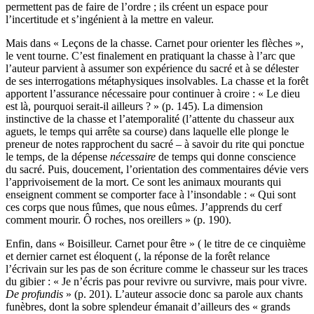
permettent pas de faire de l’ordre ; ils créent un espace pour
l’incertitude et s’ingénient à la mettre en valeur.
Mais dans «
Leçons de la chasse
. Carnet pour orienter les flèches »,
le vent tourne. C’est finalement en pratiquant la chasse à l’arc que
l’auteur parvient à assumer son expérience du sacré et à se délester
de ses interrogations métaphysiques insolvables. La chasse et la forêt
apportent l’assurance nécessaire pour continuer à croire : « Le dieu
est là, pourquoi serait-il ailleurs ? » (p. 145). La dimension
instinctive de la chasse et l’atemporalité (l’attente du chasseur aux
aguets, le temps qui arrête sa course) dans laquelle elle plonge le
preneur de notes rapprochent du sacré – à savoir du rite qui ponctue
le temps, de la dépense
nécessaire
de temps qui donne conscience
du sacré. Puis, doucement, l’orientation des commentaires dévie vers
l’apprivoisement de la mort. Ce sont les animaux mourants qui
enseignent comment se comporter face à l’insondable : « Qui sont
ces corps que nous fûmes, que nous eûmes. J’apprends du cerf
comment mourir. Ô roches, nos oreillers » (p. 190).
Enfin, dans «
Boisilleur
. Carnet pour être » ( le titre de ce cinquième
et dernier carnet est éloquent (, la réponse de la forêt relance
l’écrivain sur les pas de son écriture comme le chasseur sur les traces
du gibier : « Je n’écris pas pour revivre ou survivre, mais pour vivre.
De profundis
» (p. 201). L’auteur associe donc sa parole aux chants
funèbres, dont la sobre splendeur émanait d’ailleurs des « grands