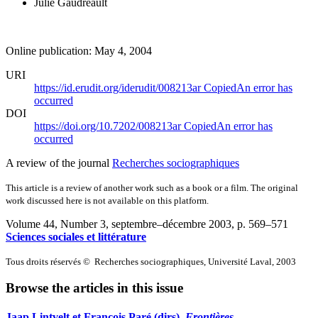
Julie Gaudreault
Online publication: May 4, 2004
URI
https://id.erudit.org/iderudit/008213ar
Copied
An error has
occurred
DOI
https://doi.org/10.7202/008213ar
Copied
An error has
occurred
A review of the journal
Recherches sociographiques
This article is a review of another work such as a book or a film. The original
work discussed here is not available on this platform.
Volume 44, Number 3, septembre–décembre 2003
, p. 569–571
Sciences sociales et littérature
Tous droits réservés © Recherches sociographiques, Université Laval, 2003
Browse the articles in this issue
Jaap L
intvelt
et François P
aré
(dirs),
Frontières