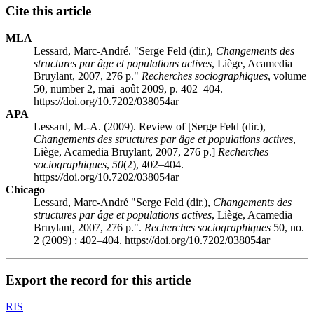
Cite this article
MLA
Lessard, Marc-André. "Serge
Feld
(dir.),
Changements des
structures par âge et populations actives
, Liège, Acamedia
Bruylant, 2007, 276 p."
Recherches sociographiques
, volume
50, number 2, mai–août 2009, p. 402–404.
https://doi.org/10.7202/038054ar
APA
Lessard, M.-A. (2009). Review of [Serge
Feld
(dir.),
Changements des structures par âge et populations actives
,
Liège, Acamedia Bruylant, 2007, 276 p.]
Recherches
sociographiques
,
50
(2), 402–404.
https://doi.org/10.7202/038054ar
Chicago
Lessard, Marc-André "Serge
Feld
(dir.),
Changements des
structures par âge et populations actives
, Liège, Acamedia
Bruylant, 2007, 276 p.".
Recherches sociographiques
50, no.
2 (2009) : 402–404. https://doi.org/10.7202/038054ar
Export the record for this article
RIS