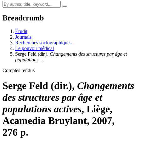
Breadcrumb
Érudit
Journals
Recherches sociographiques
Le pouvoir médical
Serge
Feld
(dir.),
Changements des structures par âge et
populations …
Comptes rendus
Serge
Feld
(dir.),
Changements
des structures par âge et
populations actives
, Liège,
Acamedia Bruylant, 2007,
276 p.