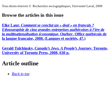
Tous droits réservés © Recherches sociographiques, Université Laval, 2009
Browse the articles in this issue
Elke
Laur
,
Comment se conclut un « deal » en français ?
Ethnographie de cinq grandes entreprises québécoises à l’ère de
la multinationalisation économique
, Québec, Office québécois de
la langue française, 2008. (Langues et sociétés, 47.)
Gerald
Tulchinsky
,
Canada’s Jews. A People’s Journey
, Toronto,
University of Toronto Press, 2008, 630 p.
Article outline
Back to top