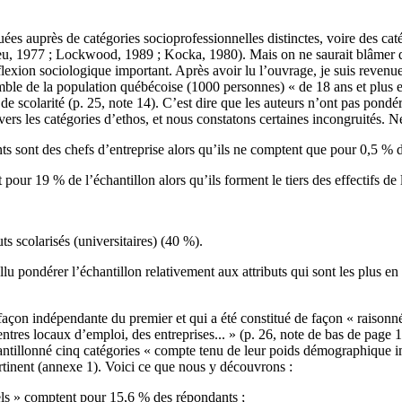
es auprès de catégories socioprofessionnelles distinctes, voire des caté
eu
, 1977 ;
Lockwood
, 1989 ;
Kocka
, 1980). Mais on ne saurait blâmer 
réflexion sociologique important. Après avoir lu l’ouvrage, je suis reve
emble de la population québécoise (1000 personnes) « de 18 ans et plus e
eau de scolarité (p. 25, note 14). C’est dire que les auteurs n’ont pas pond
vers les catégories d’ethos, et nous constatons certaines incongruités. 
ts sont des chefs d’entreprise alors qu’ils ne comptent que pour 0,5 % d
 pour 19 % de l’échantillon alors qu’ils forment le tiers des effectifs de
ts scolarisés (universitaires) (40 %).
llu pondérer l’échantillon relativement aux attributs qui sont les plus en l
façon indépendante du premier et qui a été constitué de façon « raisonn
res locaux d’emploi, des entreprises... » (p. 26, note de bas de page 17)
hantillonné cinq catégories « compte tenu de leur poids démographique imp
rtinent (annexe 1). Voici ce que nous y découvrons :
nnels » comptent pour 15,6 % des répondants ;