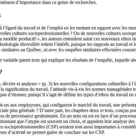
rmément d’importance dans ce genre de recherches.
s
 l’égard du travail et de l’emploi en les mettant en rapport avec les mu
uvelles cultures socioprofessionnelles ? Ou de nouvelles cultures sociop
u modèle productif », les auteurs entendent saisir ces nouveaux ethos du
thodologie diversifiée retient l’intérêt, puisque les rapports au travail e
similaires au Québec, ni avec les enquêtes similaires effectuées couram
riable parmi trois qui explique les résultats de l’enquête, laquelle about
?
 décrire et analyser » (p. 3) les nouvelles configurations culturelles à l’
l, la signification du travail, l’attitude vis-à-vis les normes managériale
se pas d’étonner, puisqu’il s’agit de définir les types d’ethos du travail
it-on aux employeurs, qui configurent le marché du travail, une présomp
le plus générale ? D’autre part, les chapitres deux et trois, conçus pou
ou de provenance gestionnaire. En un sens on est en face d’un processus 
ntionnant que l’atypie est souvent un choix, et appuient leur analyse des
ries socioprofessionnelles (CSP) seraient tout aussi importantes à consid
urs d’activité ne permet guère de conclure sur les CSP.