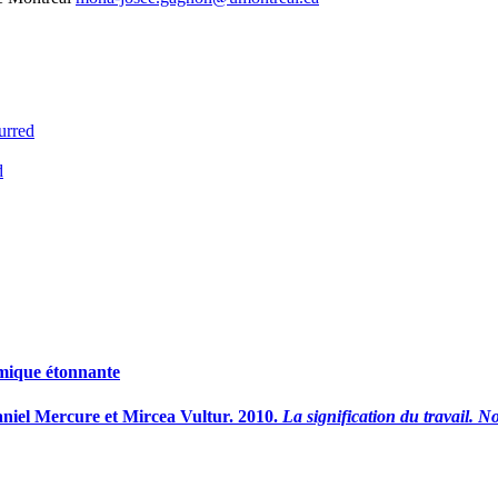
urred
d
mique étonnante
aniel
Mercure
et Mircea
Vultur
. 2010.
La signification du travail. 