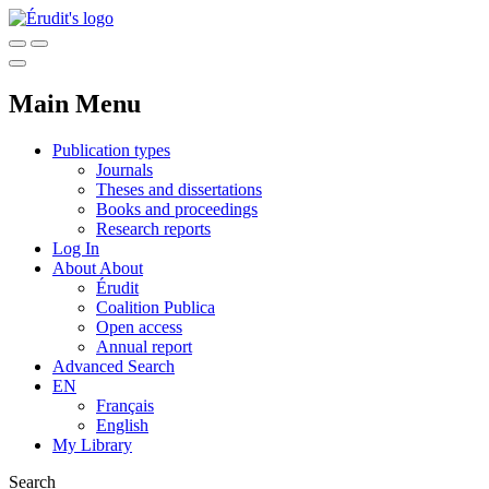
Main Menu
Publication types
Journals
Theses and dissertations
Books and proceedings
Research reports
Log In
About
About
Érudit
Coalition Publica
Open access
Annual report
Advanced Search
EN
Français
English
My Library
Search