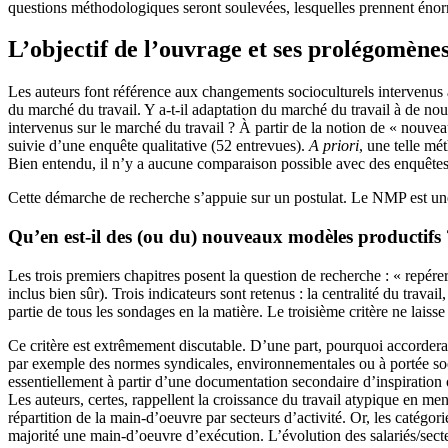
questions méthodologiques seront soulevées, lesquelles prennent éno
L’objectif de l’ouvrage et ses prolégomène
Les auteurs font référence aux changements socioculturels intervenus à
du marché du travail. Y a-t-il adaptation du marché du travail à de no
intervenus sur le marché du travail ? À partir de la notion de « nouvea
suivie d’une enquête qualitative (52 entrevues).
A priori
, une telle mé
Bien entendu, il n’y a aucune comparaison possible avec des enquêtes 
Cette démarche de recherche s’appuie sur un postulat. Le NMP est une va
Qu’en est-il des (ou du) nouveaux modèles productifs 
Les trois premiers chapitres posent la question de recherche : « repérer,
inclus bien sûr). Trois indicateurs sont retenus : la centralité du travai
partie de tous les sondages en la matière. Le troisième critère ne lais
Ce critère est extrêmement discutable. D’une part, pourquoi accordera
par exemple des normes syndicales, environnementales ou à portée socia
essentiellement à partir d’une documentation secondaire d’inspiration 
Les auteurs, certes, rappellent la croissance du travail atypique en me
répartition de la main-d’oeuvre par secteurs d’activité. Or, les catégo
majorité une main-d’oeuvre d’exécution. L’évolution des salariés/secte