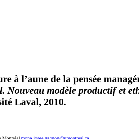
ure à l’aune de la pensée managér
il. Nouveau modèle productif et et
ité Laval, 2010.
e Montréal
mona-josee.gagnon@umontreal.ca