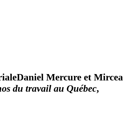
iale
Daniel
Mercure
et Mircea
hos du travail au Québec
,