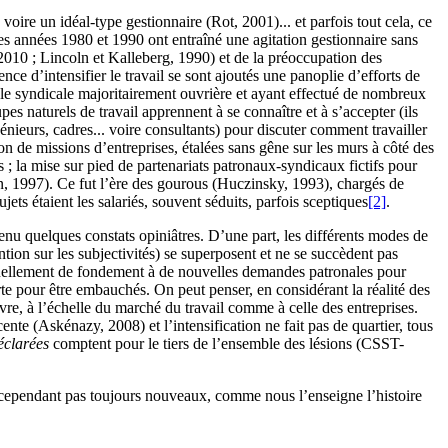
voire un idéal-type gestionnaire (
Rot
, 2001)... et parfois tout cela, ce
 les années 1980 et 1990 ont entraîné une agitation gestionnaire sans
 2010 ;
Lincoln
et
Kalleberg
, 1990) et de la préoccupation des
e d’intensifier le travail se sont ajoutés une panoplie d’efforts de
trale syndicale majoritairement ouvrière et ayant effectué de nombreux
pes naturels de travail apprennent à se connaître et à s’accepter (ils
nieurs, cadres... voire consultants) pour discuter comment travailler
ion de missions d’entreprises, étalées sans gêne sur les murs à côté des
s ; la mise sur pied de partenariats patronaux-syndicaux fictifs pour
n
, 1997). Ce fut l’ère des gourous (
Huczinsky
, 1993), chargés de
ts étaient les salariés, souvent séduits, parfois sceptiques
[2]
.
enu quelques constats opiniâtres. D’une part, les différents modes de
tion sur les subjectivités) se superposent et ne se succèdent pas
 actuellement de fondement à de nouvelles demandes patronales pour
rte pour être embauchés. On peut penser, en considérant la réalité des
vre, à l’échelle du marché du travail comme à celle des entreprises.
cente (
Askénazy
, 2008) et l’intensification ne fait pas de quartier, tous
éclarées
comptent pour le tiers de l’ensemble des lésions (CSST-
t cependant pas toujours nouveaux, comme nous l’enseigne l’histoire