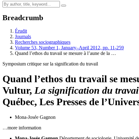
Breadcrumb
Érudit
Journals
Recherches sociographiques
Volume 53, Number 1, January–April 2012, pp. 11-259
Quand l’ethos du travail se mesure à l’aune de la …
Symposium critique sur la signification du travail
Quand l’ethos du travail se mes
Vultur
,
La signification du trava
Québec, Les Presses de l’Univers
Mona-Josée Gagnon
…more information
Mona-Josée Gagnon
Département de sociologie, Université d