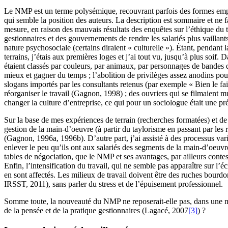
Le NMP est un terme polysémique, recouvrant parfois des formes empiri
qui semble la position des auteurs. La description est sommaire et ne fa
mesure, en raison des mauvais résultats des enquêtes sur l’éthique du t
gestionnaires et des gouvernements de rendre les salariés plus vaillan
nature psychosociale (certains diraient « culturelle »). Étant, pendant
terrains, j’étais aux premières loges et j’ai tout vu, jusqu’à plus soif.
étaient classés par couleurs, par animaux, par personnages de bandes d
mieux et gagner du temps ; l’abolition de privilèges assez anodins pour 
slogans importés par les consultants retenus (par exemple « Bien le fair
réorganiser le travail (
Gagnon
, 1998) ; des ouvriers qui se filmaient m
changer la culture d’entreprise, ce qui pour un sociologue était une pr
Sur la base de mes expériences de terrain (recherches formatées) et de
gestion de la main-d’oeuvre (à partir du taylorisme en passant par les 
(
Gagnon
, 1996a, 1996b). D’autre part, j’ai assisté à des processus va
enlever le peu qu’ils ont aux salariés des segments de la main-d’oeuvr
tables de négociation, que le NMP et ses avantages, par ailleurs contes
Enfin, l’intensification du travail, qui ne semble pas apparaître sur l’éc
en sont affectés. Les milieux de travail doivent être des ruches bourd
IRSST, 2011), sans parler du stress et de l’épuisement professionnel.
Somme toute, la nouveauté du NMP ne reposerait-elle pas, dans une mes
de la pensée et de la pratique gestionnaires (
Lagacé
, 2007
[3]
) ?