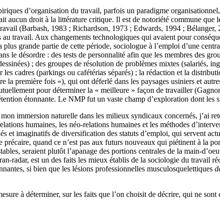
ques d’organisation du travail, parfois un paradigme organisationnel, 
it aucun droit à la littérature critique. Il est de notoriété commune que
ravail (
Barbash
, 1983 ;
Richardson
, 1973 ;
Edwards
, 1994 ;
Bélanger
,
ts au travail. Aux changements technologiques qui avaient pour conséquenc
 la plus grande partie de cette période, sociologue à l’emploi d’une cen
 Dans le désordre : des tests de personnalité afin que les membres des grou
essinées) ; des groupes de résolution de problèmes mixtes (salariés, ingé
les cadres (parkings ou cafétérias séparés) ; la rédaction et la distribut
e la première fois »), qui ont déferlé dans les paysages usiniers et autre
utuellement pour déterminer la « meilleure » façon de travailler (
Gagno
étention étonnante. Le NMP fut un vaste champ d’exploration dont les suje
 mon immersion naturelle dans les milieux syndicaux concernés, j’ai ret
relations humaines, les néo-relations humaines et les méthodes d’interven
riés et imaginatifs de diversification des statuts d’emploi, qui servent
e précaire, quand ce n’est pas aux futurs nouveaux qui piétinent à la po
tables, seraient plutôt l’apanage des portions centrales de la main-d’oeu
ran-radar, est un des faits les mieux établis de la sociologie du travail ré
onnantes, si bien que les lésions professionnelles musculosquelettiques
d
ure à déterminer, sur les faits que l’on choisit de décrire, qui ne son