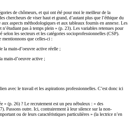
gories de chômeurs, et qui ont été pour moi le meilleur de la
des chercheurs de viser haut et grand, d’autant plus que l’éthique du
nue aux aspects méthodologiques et aux tableaux fournis en annexe. Les
t n’étudiant pas à temps plein » (p. 23). Les variables retenues pour
éré selon les secteurs et les catégories socioprofessionnelles (CSP).
Ne mentionnons que celles-ci :
e la main-d’oeuvre active réelle ;
 la main-d’oeuvre active ;
ien avec le travail et les aspirations professionnelles. C’est donc ici
ée » (p. 26) ? Le recrutement est un peu nébuleux : « des
. Passons outre. Ici, contrairement à leur silence sur la non-
ortant ou de leurs caractéristiques particulières » (la lectrice n’en