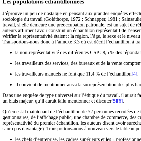
Les populations échantillonnées
J’éprouve un peu de nostalgie en pensant aux grandes enquêtes effectué
sociologie du travail (
Goldthorpe
, 1972 ;
Schnapper
, 1981 ;
Sainsauli
travail, si elle demeure une préoccupation patronale, est un sujet de 
auteurs affirment avoir construit un échantillon représentatif de l’ens
vérifier la représentativité étaient : la région, l’âge, le sexe et le niv
Transportons-nous donc à l’annexe 3.3 où est décrit l’échantillon à tra
la non-représentativité des différentes CSP : 8,5 % des répondan
les travailleurs des services, des bureaux et de la vente comptent
les travailleurs manuels ne font que 11,4 % de l’échantillon
[4]
.
Il convient de mentionner aussi la surreprésentation des plus hau
Dans une enquête de type universel sur l’éthique du travail, il aurait fa
un biais majeur, qu’il aurait fallu mentionner et discuter
[5]
[6]
.
Qu’en est-il maintenant de l’échantillon de 52 personnes recrutées de 
gestionnaires, de l’affichage public, une chambre de commerce, des cent
représentativité du premier échantillon, les auteurs disent avoir suréc
saura pas davantage). Transportons-nous à nouveau vers le tableau pe
les chefs d’entreprise, les cadres supérieurs et les « professio