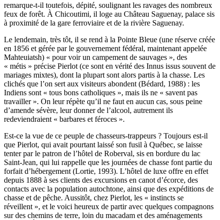
remarque-t-il toutefois, dépité, soulignant les ravages des nombreux
feux de forêt. À Chicoutimi, il loge au Château Saguenay, palace sis
à proximité de la gare ferroviaire et de la rivière Saguenay.
Le lendemain, très tôt, il se rend à la Pointe Bleue (une réserve créée
en 1856 et gérée par le gouvernement fédéral, maintenant appelée
Mahteuiatsh) « pour voir un campement de sauvages », des
« métis » précise Pierlot (ce sont en vérité des Innus issus souvent de
mariages mixtes), dont la plupart sont alors partis à la chasse. Les
clichés que l’on sert aux visiteurs abondent (
Bédard
, 1988) : les
Indiens sont « tous bons catholiques », mais ils ne « savent pas
travailler ». On leur répète qu’il ne faut en aucun cas, sous peine
d’amende sévère, leur donner de l’alcool, autrement ils
redeviendraient « barbares et féroces ».
Est-ce la vue de ce peuple de chasseurs-trappeurs ? Toujours est-il
que Pierlot, qui avait pourtant laissé son fusil à Québec, se laisse
tenter par le patron de l’hôtel de Roberval, sis en bordure du lac
Saint-Jean, qui lui rappelle que les journées de chasse font partie du
forfait d’hébergement (
Lortie
, 1993). L’hôtel de luxe offre en effet
depuis 1888 à ses clients des excursions en canot d’écorce, des
contacts avec la population autochtone, ainsi que des expéditions de
chasse et de pêche. Aussitôt, chez Pierlot, les « instincts se
réveillent », et le voici heureux de partir avec quelques compagnons
sur des chemins de terre, loin du macadam et des aménagements