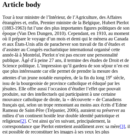
Article body
Tour à tour ministre de l’Intérieur, de l’Agriculture, des Affaires
étrangères et, enfin, Premier ministre de la Belgique, Hubert Pierlot
(1883-1963) fut l’une des plus importantes figures politiques de son
époque (
Van Den Dungen
, 2010). Cependant, en 1910, au moment
où il prépare le voyage d’un mois et demi qui le mènera au Canada
et aux États-Unis afin de parachever son travail de fin d’études et
d’assister au Congrès eucharistique international organisé cette
année-là à Montréal, Pierlot n’est pas encore une personnalité
publique. Âgé d’à peine 27 ans, il termine des études de Droit et de
Science politique. L’impression qu’il gardera de son séjour n’en est
que plus intéressante car elle permet de prendre la mesure des
e
attentes d’un jeune notable européen, de la fin du long 19
siècle,
issu de la bourgeoisie de province catholique et éduqué par les
jésuites. Elle offre aussi l’occasion d’étudier l’effet que pouvait
produire, sur des intellectuels qui participaient à une certaine
mouvance catholique de droite, la « découverte » de Canadiens
français qui, selon un trope remontant au moins aux écrits d’Edme
Rameau de Saint-Père (
Trépanier
, 2006), auraient su préserver au
milieu d’un continent hostile leur double identité patriotique et
religieuse
[2]
. C’est ainsi qu’en suivant, principalement, la
correspondance que Pierlot entretient assidûment avec sa mère
[3]
, il
est possible de reconstituer les images à ses yeux les plus