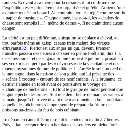
routiers. Écrivant à sa mère pour la rassurer, il lui confirme que
l’expédition est « princièrement » organisée et qu’elle n’a rien d’une
aventure menée au hasard. Au contraire, tout est réglé comme sur du
« papier de musique ». Chaque année, insiste-t-il, les « chalets de
chasse sont remplis […], même de dames ». Il ne craint donc aucun
danger.
La vérité est un peu différente, puisqu’on se déplace à cheval, au
trot, parfois même au galop, et sans frein malgré des virages
effrayants
[32]
. Pierlot est aux anges lui qui, devenu Premier
ministre, passera des heures à chasser en pleine forêt afin, dira-t-il,
de se ressourcer et de se garantir une forme d’équilibre « primal » à
ses yeux mis en péril par les « névroses » de la vie citadine et des
moeurs byzantines du monde politique. Il s’arrête le soir, au pied de
la montagne, dans la maison de son guide, qui lui présente des
« scènes à croquer » entouré de ses neuf enfants. À la brunante, ce
dernier l’amène en forêt avant de poursuivre le voyage en
« chaloupe de bûcherons ». Et tout le groupe de ramer pendant que
le guide pêche des truites. Suit une demi-heure de marche, valises à
la main, jusqu’à l’arrivée devant une maisonnette en bois rond dans
laquelle des bûcherons s’empressent de préparer la friture de
poissons au-dessus du feu de bois crépitant.
Le départ en canot d’écorce se fait le lendemain matin à 7 heures.
Puis, il faut accepter de marcher dans des sentiers en pleine forêt