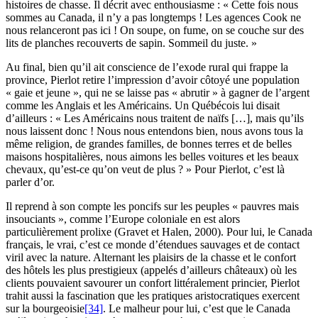
histoires de chasse. Il décrit avec enthousiasme : « Cette fois nous
sommes au Canada, il n’y a pas longtemps ! Les agences Cook ne
nous relanceront pas ici ! On soupe, on fume, on se couche sur des
lits de planches recouverts de sapin. Sommeil du juste. »
Au final, bien qu’il ait conscience de l’exode rural qui frappe la
province, Pierlot retire l’impression d’avoir côtoyé une population
« gaie et jeune », qui ne se laisse pas « abrutir » à gagner de l’argent
comme les Anglais et les Américains. Un Québécois lui disait
d’ailleurs : « Les Américains nous traitent de naïfs […], mais qu’ils
nous laissent donc ! Nous nous entendons bien, nous avons tous la
même religion, de grandes familles, de bonnes terres et de belles
maisons hospitalières, nous aimons les belles voitures et les beaux
chevaux, qu’est-ce qu’on veut de plus ? » Pour Pierlot, c’est là
parler d’or.
Il reprend à son compte les poncifs sur les peuples « pauvres mais
insouciants », comme l’Europe coloniale en est alors
particulièrement prolixe (
Gravet
et
Halen
, 2000). Pour lui, le Canada
français, le vrai, c’est ce monde d’étendues sauvages et de contact
viril avec la nature. Alternant les plaisirs de la chasse et le confort
des hôtels les plus prestigieux (appelés d’ailleurs châteaux) où les
clients pouvaient savourer un confort littéralement princier, Pierlot
trahit aussi la fascination que les pratiques aristocratiques exercent
sur la bourgeoisie
[34]
. Le malheur pour lui, c’est que le Canada