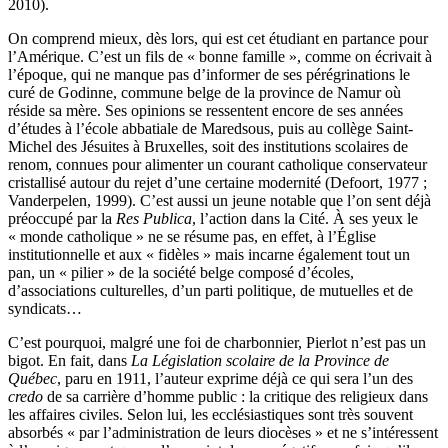
2010).
On comprend mieux, dès lors, qui est cet étudiant en partance pour
l’Amérique. C’est un fils de « bonne famille », comme on écrivait à
l’époque, qui ne manque pas d’informer de ses pérégrinations le
curé de Godinne, commune belge de la province de Namur où
réside sa mère. Ses opinions se ressentent encore de ses années
d’études à l’école abbatiale de Maredsous, puis au collège Saint-
Michel des Jésuites à Bruxelles, soit des institutions scolaires de
renom, connues pour alimenter un courant catholique conservateur
cristallisé autour du rejet d’une certaine modernité (
Defoort
, 1977 ;
Vanderpelen
, 1999). C’est aussi un jeune notable que l’on sent déjà
préoccupé par la
Res Publica
, l’action dans la Cité. À ses yeux le
« monde catholique » ne se résume pas, en effet, à l’Église
institutionnelle et aux « fidèles » mais incarne également tout un
pan, un « pilier » de la société belge composé d’écoles,
d’associations culturelles, d’un parti politique, de mutuelles et de
syndicats…
C’est pourquoi, malgré une foi de charbonnier, Pierlot n’est pas un
bigot. En fait, dans
La Législation scolaire de la Province de
Québec
, paru en 1911, l’auteur exprime déjà ce qui sera l’un des
credo
de sa carrière d’homme public : la critique des religieux dans
les affaires civiles. Selon lui, les ecclésiastiques sont très souvent
absorbés « par l’administration de leurs diocèses » et ne s’intéressent