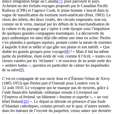
mince émigration belge au Canada
[7]
, pour parcourir le pays.
Achetant un des forfaits-voyages proposés par le Canadian Pacific
Railway (CPR) et l’agence Cook, le jeune homme s’inscrit dans la
vague de massification du tourisme nord-américain (
Hart
, 1983). Le
choix des hôtels, des lieux visités, des circuits empruntés, tout est,
comme on le verra, marqué par les débuts de la marchandisation de
la culture et du paysage qui s’opère à cette époque sous l’impulsion
de quelques grandes compagnies touristiques. La découverte du
pays authentique est ainsi déjà elle-même une mise en scène. Pierlot
s’en plaindra à quelques reprises, pestant contre la meute de touristes
à laquelle il doit se mêler et qui gâte son plaisir et son intérêt. « Que
diable les grands groupes pour voyager
[8]
! » Mais il fait lui-même
partie du problème, étant avide de voir, comme il l’écrit, « toutes ces
choses vantées par les ’réclames’ » et soucieux de ne point sortir des
« sentiers battus », question en particulier de calmer les inquiétudes
de sa mère
[9]
.
C’est en compagnie de son oncle Jean et d’Étienne Orban de Xivry
(1885-1953) que Pierlot part d’Ostende pour Londres vers le
12 août 1910. Le voyageur qui ne manque pas de moyens, grâce à
l’aide financière familiale, embarque ensuite à Liverpool sur
l’
Empress of Ireland
, un bâtiment « énorme et superbe », « un vrai
hôtel flottant
[10]
». Le départ se déroule en présence d’une foule
d’Irlandais catholiques, certains pressés sur le quai, d’autres montés
dans les bateaux de l’escorte du paquebot, venus saluer une dernière