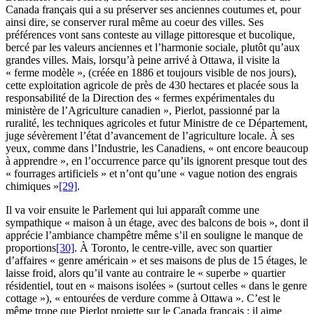
Canada français qui a su préserver ses anciennes coutumes et, pour
ainsi dire, se conserver rural même au coeur des villes. Ses
préférences vont sans conteste au village pittoresque et bucolique,
bercé par les valeurs anciennes et l’harmonie sociale, plutôt qu’aux
grandes villes. Mais, lorsqu’à peine arrivé à Ottawa, il visite la
« ferme modèle », (créée en 1886 et toujours visible de nos jours),
cette exploitation agricole de près de 430 hectares et placée sous la
responsabilité de la Direction des « fermes expérimentales du
ministère de l’Agriculture canadien », Pierlot, passionné par la
ruralité, les techniques agricoles et futur Ministre de ce Département,
juge sévèrement l’état d’avancement de l’agriculture locale. À ses
yeux, comme dans l’Industrie, les Canadiens, « ont encore beaucoup
à apprendre », en l’occurrence parce qu’ils ignorent presque tout des
« fourrages artificiels » et n’ont qu’une « vague notion des engrais
chimiques »
[29]
.
Il va voir ensuite le Parlement qui lui apparaît comme une
sympathique « maison à un étage, avec des balcons de bois », dont il
apprécie l’ambiance champêtre même s’il en souligne le manque de
proportions
[30]
. À Toronto, le centre-ville, avec son quartier
d’affaires « genre américain » et ses maisons de plus de 15 étages, le
laisse froid, alors qu’il vante au contraire le « superbe » quartier
résidentiel, tout en « maisons isolées » (surtout celles « dans le genre
cottage »), « entourées de verdure comme à Ottawa ». C’est le
même trope que Pierlot projette sur le Canada français : il aime