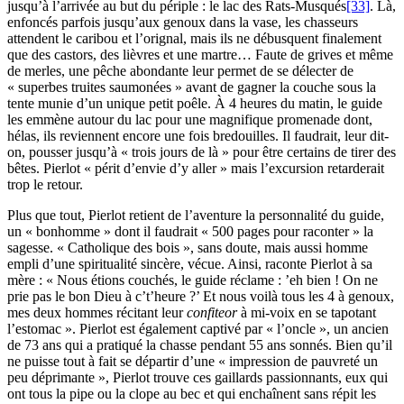
jusqu’à l’arrivée au but du périple : le lac des Rats-Musqués
[33]
. Là,
enfoncés parfois jusqu’aux genoux dans la vase, les chasseurs
attendent le caribou et l’orignal, mais ils ne débusquent finalement
que des castors, des lièvres et une martre… Faute de grives et même
de merles, une pêche abondante leur permet de se délecter de
« superbes truites saumonées » avant de gagner la couche sous la
tente munie d’un unique petit poêle. À 4 heures du matin, le guide
les emmène autour du lac pour une magnifique promenade dont,
hélas, ils reviennent encore une fois bredouilles. Il faudrait, leur dit-
on, pousser jusqu’à « trois jours de là » pour être certains de tirer des
bêtes. Pierlot « périt d’envie d’y aller » mais l’excursion retarderait
trop le retour.
Plus que tout, Pierlot retient de l’aventure la personnalité du guide,
un « bonhomme » dont il faudrait « 500 pages pour raconter » la
sagesse. « Catholique des bois », sans doute, mais aussi homme
empli d’une spiritualité sincère, vécue. Ainsi, raconte Pierlot à sa
mère : « Nous étions couchés, le guide réclame : ’eh bien ! On ne
prie pas le bon Dieu à c’t’heure ?’ Et nous voilà tous les 4 à genoux,
mes deux hommes récitant leur
confiteor
à mi-voix en se tapotant
l’estomac ». Pierlot est également captivé par « l’oncle », un ancien
de 73 ans qui a pratiqué la chasse pendant 55 ans sonnés. Bien qu’il
ne puisse tout à fait se départir d’une « impression de pauvreté un
peu déprimante », Pierlot trouve ces gaillards passionnants, eux qui
ont tous la pipe ou la clope au bec et qui enchaînent sans répit les