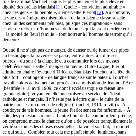
fois le cardinal Michael Logue, le plus ancien et le plus élevé en
dignité des prélats irlandais
[11]
. Quelle « conviction admirable »
chez ces gens « du peuple », s’émerveille Pierlot
[12]
. Au contraire,
la vue des « émigrants misérables » de la troisième classe suscite
chez lui des sentiments pénibles, puisque ces migrations « sans
espoir de retour » d’hommes et de femmes qui laissent derrière eux
« la moitié de [leur] famille » font horreur à l’homme de terroir qu’il
demeure.
Quand il ne s’agit pas de manger, de danser ou de fumer des pipes
au bastingage, la traversée se passe, entre autres, à « dire ses
prières » du soir à la chapelle et à communier lors des messes
célébrées dans la salle à manger du navire. Outre Logue, Pierlot
admire en chaire l’évêque d’Orléans, Stanislas Touchet, à la tête du
plus fort « contingent » de langue française sur le bateau. Touchet
travaille alors activement au procès en canonisation de Jeanne d’Arc
(béatifiée le 18 avril 1909, ce dont l’ecclésiastique se faisait une
grande gloire), voyant en elle une croisée au service de l’idéal
catholique et français. Il n’hésite pas à écrire que « le culte de la
patrie nous est un devoir de religion (
Touchet
, 1910, p. viii) ». À
coudoyer de tels hommes, le jeune Pierlot sent sa foi raffermie. « À
côté des protestants réunis à l’autre bout du bateau pour leur prêche,
on comprend mieux la chance qu’on a de posséder tranquillement la
vérité sur toutes les choses essentielles : la vie et son but, la mort et
ce qui suit… Combien tout cela me paraît simple, lumineux, sans