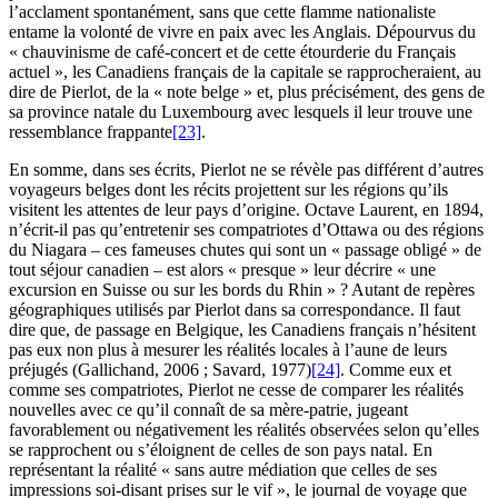
l’acclament spontanément, sans que cette flamme nationaliste
entame la volonté de vivre en paix avec les Anglais. Dépourvus du
« chauvinisme de café-concert et de cette étourderie du Français
actuel », les Canadiens français de la capitale se rapprocheraient, au
dire de Pierlot, de la « note belge » et, plus précisément, des gens de
sa province natale du Luxembourg avec lesquels il leur trouve une
ressemblance frappante
[23]
.
En somme, dans ses écrits, Pierlot ne se révèle pas différent d’autres
voyageurs belges dont les récits projettent sur les régions qu’ils
visitent les attentes de leur pays d’origine. Octave Laurent, en 1894,
n’écrit-il pas qu’entretenir ses compatriotes d’Ottawa ou des régions
du Niagara – ces fameuses chutes qui sont un « passage obligé » de
tout séjour canadien – est alors « presque » leur décrire « une
excursion en Suisse ou sur les bords du Rhin » ? Autant de repères
géographiques utilisés par Pierlot dans sa correspondance. Il faut
dire que, de passage en Belgique, les Canadiens français n’hésitent
pas eux non plus à mesurer les réalités locales à l’aune de leurs
préjugés (
Gallichand
, 2006 ;
Savard
, 1977)
[24]
. Comme eux et
comme ses compatriotes, Pierlot ne cesse de comparer les réalités
nouvelles avec ce qu’il connaît de sa mère-patrie, jugeant
favorablement ou négativement les réalités observées selon qu’elles
se rapprochent ou s’éloignent de celles de son pays natal. En
représentant la réalité « sans autre médiation que celles de ses
impressions soi-disant prises sur le vif », le journal de voyage que