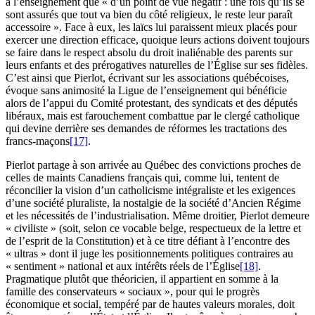
à l’enseignement que « d’un point de vue négatif : une fois qu’ils se
sont assurés que tout va bien du côté religieux, le reste leur paraît
accessoire ». Face à eux, les laïcs lui paraissent mieux placés pour
exercer une direction efficace, quoique leurs actions doivent toujours
se faire dans le respect absolu du droit inaliénable des parents sur
leurs enfants et des prérogatives naturelles de l’Église sur ses fidèles.
C’est ainsi que Pierlot, écrivant sur les associations québécoises,
évoque sans animosité la Ligue de l’enseignement qui bénéficie
alors de l’appui du Comité protestant, des syndicats et des députés
libéraux, mais est farouchement combattue par le clergé catholique
qui devine derrière ses demandes de réformes les tractations des
francs-maçons
[17]
.
Pierlot partage à son arrivée au Québec des convictions proches de
celles de maints Canadiens français qui, comme lui, tentent de
réconcilier la vision d’un catholicisme intégraliste et les exigences
d’une société pluraliste, la nostalgie de la société d’Ancien Régime
et les nécessités de l’industrialisation. Même droitier, Pierlot demeure
« civiliste » (soit, selon ce vocable belge, respectueux de la lettre et
de l’esprit de la Constitution) et à ce titre défiant à l’encontre des
« ultras » dont il juge les positionnements politiques contraires au
« sentiment » national et aux intérêts réels de l’Église
[18]
.
Pragmatique plutôt que théoricien, il appartient en somme à la
famille des conservateurs « sociaux », pour qui le progrès
économique et social, tempéré par de hautes valeurs morales, doit