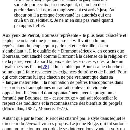
sorte de porte-voix par conséquent, et, au lieu de se
perdre dans le tas, mon mugissement est arrivé jusqu’au
choeur où il a presque épouvanté les autorités qui ont
cru à un cri séditieux. Je ne m’en suis pas vanté quand
j’ai appris l’effet.
Aux yeux de Pierlot, Bourassa représente « le plus beau caractère et
le plus beau talent que je connaisse ici ». Il voit en lui un
représentant du peuple qui « parle net et ne déraille pas en
s’emballant ». Il le qualifie de « Drumont sérieux », en ce sens que
Bourassa, tout attaché comme Drumont à la défense de la religion et
de la patrie, veut d’abord la paix entre les « races », c’est-à-dire un
loyalisme sans fusion
[28]
. Il lui semble que Bourassa ne cherche en
somme qu’à faire respecter les exigences du trône et de l’autel. Pour
qui croit comme lui que chacun ne prie vraiment que dans sa
« langue maternelle », la nomination de prêtres francophones dans
les paroisses francophones ne saurait soulever de violente
opposition. Il s’entend donc spontanément avec le programme
formulé par Bourassa, ce « castor rouge » qui sait réconcilier le
respect des traditions et la reconnaissance des bienfaits du progrès
(
Macmillan
, 1982 ;
Monière
, 1977).
Autant que par le fond, Pierlot est charmé par le style dans lequel le
directeur du
Devoir
livre ses propos. Le jeune Belge, qui fut surtout
connu pour le ton monocorde de ses interventions, vante la voix un