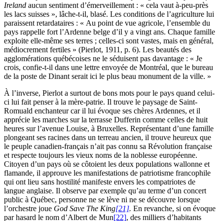
Ireland
aucun sentiment d’émerveillement : « cela vaut à-peu-près
les lacs suisses », lâche-t-il, blasé. Les conditions de l’agriculture lui
paraissent retardataires : « Au point de vue agricole, l’ensemble du
pays rappelle fort l’Ardenne belge d’il y a vingt ans. Chaque famille
exploite elle-même ses terres ; celles-ci sont vastes, mais en général,
médiocrement fertiles » (
Pierlot
, 1911, p. 6). Les beautés des
agglomérations québécoises ne le séduisent pas davantage : « Je
crois, confie-t-il dans une lettre envoyée de Montréal, que le bureau
de la poste de Dinant serait ici le plus beau monument de la ville. »
À l’inverse, Pierlot a surtout de bons mots pour le pays quand celui-
ci lui fait penser à la mère-patrie. Il trouve le paysage de Saint-
Romuald enchanteur car il lui évoque ses chères Ardennes, et il
apprécie les marches sur la terrasse Dufferin comme celles de huit
heures sur l’avenue Louise, à Bruxelles. Représentant d’une famille
plongeant ses racines dans un terreau ancien, il trouve heureux que
le peuple canadien-français n’ait pas connu sa Révolution française
et respecte toujours les vieux noms de la noblesse européenne.
Citoyen d’un pays où se côtoient les deux populations wallonne et
flamande, il approuve les manifestations de patriotisme francophile
qui ont lieu sans hostilité manifeste envers les compatriotes de
langue anglaise. Il observe par exemple qu’au terme d’un concert
public à Québec, personne ne se lève ni ne se découvre lorsque
l’orchestre joue
God Save The King
[21]
.
En revanche, si on évoque
par hasard le nom d’Albert de Mun
[22]
, des milliers d’habitants