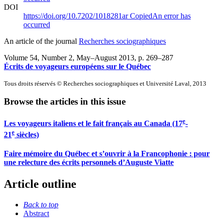
DOI
https://doi.org/10.7202/1018281ar
Copied
An error has
occurred
An article of the journal
Recherches sociographiques
Volume 54, Number 2, May–August 2013
, p. 269–287
Écrits de voyageurs européens sur le Québec
Tous droits réservés © Recherches sociographiques et Université Laval, 2013
Browse the articles in this issue
e
Les voyageurs italiens et le fait français au Canada (17
-
e
21
siècles)
Faire mémoire du Québec et s’ouvrir à la Francophonie : pour
une relecture des écrits personnels d’Auguste Viatte
Article outline
Back to top
Abstract