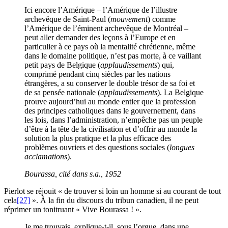
Ici encore l’Amérique – l’Amérique de l’illustre
archevêque de Saint-Paul (
mouvement
) comme
l’Amérique de l’éminent archevêque de Montréal –
peut aller demander des leçons à l’Europe et en
particulier à ce pays où la mentalité chrétienne, même
dans le domaine politique, n’est pas morte, à ce vaillant
petit pays de Belgique (
applaudissements
) qui,
comprimé pendant cinq siècles par les nations
étrangères, a su conserver le double trésor de sa foi et
de sa pensée nationale (
applaudissements
). La Belgique
prouve aujourd’hui au monde entier que la profession
des principes catholiques dans le gouvernement, dans
les lois, dans l’administration, n’empêche pas un peuple
d’être à la tête de la civilisation et d’offrir au monde la
solution la plus pratique et la plus efficace des
problèmes ouvriers et des questions sociales (
longues
acclamations
).
Bourassa
, cité dans s.a., 1952
Pierlot se réjouit « de trouver si loin un homme si au courant de tout
cela
[27]
». À la fin du discours du tribun canadien, il ne peut
réprimer un tonitruant « Vive Bourassa ! ».
Je me trouvais, explique-t-il, sous l’orgue, dans une