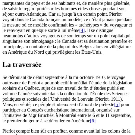
marquantes du pays et de ses habitants et, de manière plus générale,
de saisir le regard porté sur les hommes et les choses pendant son
séjour outre-Atlantique. Car si, jusqu’à un certain point, Pierlot
voyait dans le Canada français un modèle, ce n’était jamais que dans
la mesure où ce modèle confirmait les « archétypes » du voyageur et
le renvoyait en quelque sorte à lui-même
[4]
. Il se distingue
néanmoins d’autres voyageurs de son temps sur un point capital qui
singularise son témoignage : le Canada est sa destination première et
principale, au contraire de la plupart des Belges alors en villégiature
en Amérique du Nord qui privilégient les États-Unis.
La traversée
Se déroulant de début septembre à la mi-octobre 1910, le voyage
outre-mer de Pierlot a pour objectif immédiat l’étude de la législation
scolaire du Québec, sujet de son travail de fin d’études publié en
volume l’année suivante dans la collection de l’École des Sciences
politiques et sociales de l’Université de Louvain (
Pierlot
, 1911).
Mais, en vérité, ce périple studieux sert d’abord de prétexte
[5]
pour
participer au Congrès eucharistique international, organisé sur
l’initiative de Mgr Bruchési à Montréal entre le 6 et le 11 septembre,
le premier du genre à se dérouler en Amérique
[6]
.
Pierlot compte bien sûr en profiter, comme avant lui les colons de la