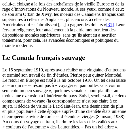
celui-ci éloigné à la fois des archaïsmes de la vieille Europe et de la
rage d’innovations du Nouveau monde. À ses yeux, comme à ceux
de son ami Orban de Xivry, les moeurs des Canadiens français sont
supérieures à celles des Anglais et, plus encore, à celles des
Américains qui « s’abrutissent […] à gagner des dollars »
[31]
. Leur
ferveur religieuse, leur attachement à la patrie montreraient des
dispositions morales supérieures, sans qu’ils aient eu à sacrifier
totalement, pour cela, les avancées économiques et politiques du
monde moderne.
Le Canada français sauvage
Le 15 septembre 1910, après avoir réalisé une vingtaine d’entretiens
et terminé son travail de fin d’études, Pierlot peut quitter Montréal.
Le retour en Europe est fixé à la mi-octobre 1910. Un tel délai laisse
à celui qui ne se résout pas à « voyager en pantoufles sans voir un
seul coin un peu sauvage », quelques semaines pour planifier au
moins une excursion à l’intérieur du pays. Suivi, semble-t-il, de deux
compagnons de voyage (la correspondance n’est pas claire à ce
sujet), il décide de visiter le Lac-Saint-Jean, une destination de plus
en plus populaire à cette époque auprès d’une clientèle états-unienne
et européenne avide de forêts et d’étendues vierges (
Samson
, 1988).
Au cours du voyage en train, il admire les lacs et les vallées aux
« couleurs de l’automne » des Laurentides. « Pas un bel arbre »,