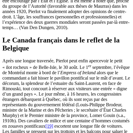
être encouragé par l’État et l’Église. Il est même à noter que, proche
du groupe de l’Autorité (favorable aux thèses de Maurras) dans les
années 1920, Pierlot va finalement adopter des opinions de centre-
droit. L’âge, les souffrances (personnelles et professionnelles) et
l’expérience des deux guerres mondiales seront passées par-là entre-
temps… (
Van Den Dungen
, 2010).
Le Canada français dans le reflet de la
Belgique
Après une longue traversée, Pierlot peut enfin apercevoir le petit
er
« ilot rocheux » de Belle-Isle, le 30 août. Le 1
septembre, l’évêque
de Montréal monte à bord de l’
Empress of Ireland
alors que le
commandant a fait hisser le pavillon pontifical sur le mât d’avant. Le
décorum, la splendeur de l’estuaire du Saint-Laurent, en face de
Rimouski, tout concourt à réserver aux visiteurs une entrée « digne
d’un grand pays ». Le jour même, à 16 heures, les congressistes
étrangers débarquent à Québec, où ils sont reçus par des
représentants du gouvernement fédéral (Louis-Philippe Brodeur,
ministre de la Marine et des Pêcheries ; le secrétaire d’État Charles
Murphy) et le Premier ministre de la province, Lomer Gouin (s.a.,
1910b). Des cavaliers de milice et une centaine d’hommes costumés
en zouaves pontificaux
[19]
escortent une longue file de voitures.
Les familles se pressent sur les trottoirs et les balcons pour saluer le