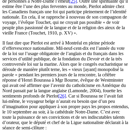
de personnes à Notre-Dame l’émeut
[25]
. Outre une spiritualité qu’il
estime être l’une des plus ferventes au monde, Pierlot admire chez
les Canadiens français une foi qui participe pleinement de l’identité
nationale. En cela, il se rapproche à nouveau de son compagnon de
voyage, l’évêque Touchet, qui ne croyait pas possible « de voir
peuple plus passionné de la langue et de la religion des aïeux de la
vieille France (
Touchet
, 1910, p. XV) ».
Il faut dire que Pierlot est arrivé à Montréal en pleine période
d’effervescence nationaliste. Mil-neuf-cent-dix est l’année du vote
de la loi sur l’usage obligatoire de l’anglais et du français dans les
services d’utilité publique, de la fondation du
Devoir
et de la très
controversée loi sur la marine. Alors que le congrès eucharistique se
déroule de manière plutôt terne, les « vieux [ayant] monopolisé la
parole » pendant les premiers jours de la rencontre, la célèbre
réponse d’Henri Bourassa à Mgr Bourne, évêque de Westminster
qui avait osé affirmer que l’avenir du catholicisme en Amérique du
Nord passait par la langue anglaise (
Lamonde
, 2004), fouette les
sentiments profonds de Pierlot
[26]
. Car si Bourassa ne l’avait fait
lui-même, le voyageur belge n’aurait eu besoin que d’un peu
d’imagination pour appliquer à son propre pays les propos entendus,
le 10 septembre au soir, à la cathédrale Notre-Dame. C’est avec
toute la puissance de ses convictions et de ses indiscutables talents
d’orateur, que le député et chef de la Ligue nationaliste déclarait à la
séance de semi-clôture :