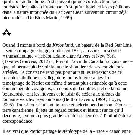
qu’il croit authentique n’est souvent qu’une construction pour
touristes : le Château Frontenac n’est qu’un hôtel, et les expéditions
dans la nature intouchée du Lac-Saint-Jean suivent un circuit déjà
bien rodé… (
De Blois Martin
, 1999).
⁂
Quand il monte à bord du
Kroonland
, un bateau de la Red Star Line
– seule compagnie belge, fondée en 1871, à assurer un service
« transatlantique » hebdomadaire entre Anvers et New York
(
Tavares Gouveia
, 2012) –, Pierlot n’a vu du Canada français que ce
que lui permettait de voir la lunette singulière de ses convictions
arrêtées. Le constat ne rend pas pour autant les réflexions de ce
notable catholique en villégiature moins intéressantes. Le
témoignage de Pierlot est même d’autant plus estimable qu’à cette
époque peu de voyageurs, en dehors de la noblesse et de la bonne
bourgeoisie, ont les moyens et le loisir de céder aux sirènes du
tourisme vers les pays lointains (
Bertho-Lavenir
, 1999 ;
Boyer
,
2005). Tour à tour étudiant, touriste et pèlerin pendant son séjour en
terre canadienne, il jette un regard curieux et instruit sur ce qu’il
découvre, livrant la plus grande part de ses pensées à l’intimité de sa
correspondance.
Il est vrai que Pierlot partage le stéréotype de la « race » canadienne-