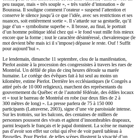
peu rauque, mais « très souple », « très variée d’intonation » de
Bourassa. Il souligne comment l’orateur « suspend l’attention et
conserve le silence jusqu’à ce que l’idée, avec ses restrictions et ses
nuances, soit entièrement sortie ». Il s’attarde sur sa gestuelle, qu’il
juge d’un « symbolisme superbe ». Il brosse, au final, le portrait
d’un homme politique idéal chez qui « le fond vaut mille fois mieux
encore que la forme ; tout le caractère désintéressé, chevaleresque (le
mot devient bête mais ici il s’impose) dépasse le reste. Ouf ! Suffit
pour aujourd’hui ».
Le lendemain, dimanche 11 septembre, clou de la manifestation,
Pierlot assiste à la procession des congressistes à travers les rues de
Montréal. Un défilé de plus de cinq heures déroule sa marée
humaine. Le cortège des évêques fait à lui seul au moins un
kilomètre, estime Pierlot. Derrière les ecclésiastiques (le Congrès a
attiré près de 10 000 religieux), marchent des représentants du
gouvernement du Québec et de l’autorité fédérale, des édiles locaux
et « tout le barreau de Montréal en robe (sur deux files de 2 à
300 mètres de long) ». La presse parlera de 75 à 150 000
participants (
Latraverse
, 2003), signe d’une vie paroissiale intense.
Sur les trottoirs, sur les balcons, des centaines de milliers de
personnes poussent des vivats et agitent d’innombrables drapeaux,
parmi lesquels le français et le papal dominent. La scène ne manque
pas d’avoir son effet sur celui qui rêve de voir pareil tableau à
Bruxelles. Pour Pierlot, de telles scènes illustrent la vivacité d’un