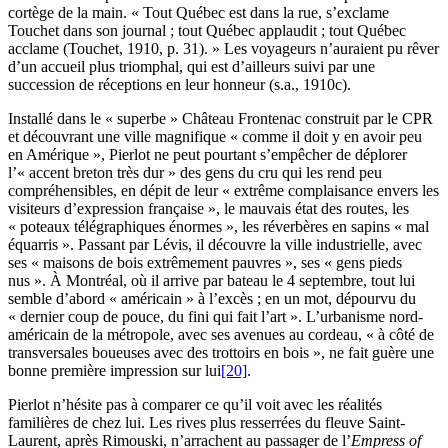
cortège de la main. « Tout Québec est dans la rue, s’exclame
Touchet dans son journal ; tout Québec applaudit ; tout Québec
acclame (
Touchet
, 1910, p. 31). » Les voyageurs n’auraient pu rêver
d’un accueil plus triomphal, qui est d’ailleurs suivi par une
succession de réceptions en leur honneur (s.a., 1910c).
Installé dans le « superbe » Château Frontenac construit par le CPR
et découvrant une ville magnifique « comme il doit y en avoir peu
en Amérique », Pierlot ne peut pourtant s’empêcher de déplorer
l’« accent breton très dur » des gens du cru qui les rend peu
compréhensibles, en dépit de leur « extrême complaisance envers les
visiteurs d’expression française », le mauvais état des routes, les
« poteaux télégraphiques énormes », les réverbères en sapins « mal
équarris ». Passant par Lévis, il découvre la ville industrielle, avec
ses « maisons de bois extrêmement pauvres », ses « gens pieds
nus ». À Montréal, où il arrive par bateau le 4 septembre, tout lui
semble d’abord « américain » à l’excès ; en un mot, dépourvu du
« dernier coup de pouce, du fini qui fait l’art ». L’urbanisme nord-
américain de la métropole, avec ses avenues au cordeau, « à côté de
transversales boueuses avec des trottoirs en bois », ne fait guère une
bonne première impression sur lui
[20]
.
Pierlot n’hésite pas à comparer ce qu’il voit avec les réalités
familières de chez lui. Les rives plus resserrées du fleuve Saint-
Laurent, après Rimouski, n’arrachent au passager de l’
Empress of