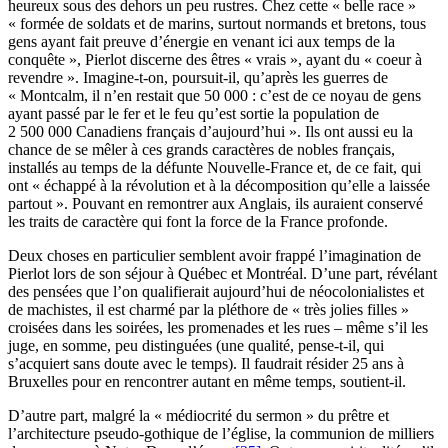
heureux sous des dehors un peu rustres. Chez cette « belle race »
« formée de soldats et de marins, surtout normands et bretons, tous
gens ayant fait preuve d’énergie en venant ici aux temps de la
conquête », Pierlot discerne des êtres « vrais », ayant du « coeur à
revendre ». Imagine-t-on, poursuit-il, qu’après les guerres de
« Montcalm, il n’en restait que 50 000 : c’est de ce noyau de gens
ayant passé par le fer et le feu qu’est sortie la population de
2 500 000 Canadiens français d’aujourd’hui ». Ils ont aussi eu la
chance de se mêler à ces grands caractères de nobles français,
installés au temps de la défunte Nouvelle-France et, de ce fait, qui
ont « échappé à la révolution et à la décomposition qu’elle a laissée
partout ». Pouvant en remontrer aux Anglais, ils auraient conservé
les traits de caractère qui font la force de la France profonde.
Deux choses en particulier semblent avoir frappé l’imagination de
Pierlot lors de son séjour à Québec et Montréal. D’une part, révélant
des pensées que l’on qualifierait aujourd’hui de néocolonialistes et
de machistes, il est charmé par la pléthore de « très jolies filles »
croisées dans les soirées, les promenades et les rues – même s’il les
juge, en somme, peu distinguées (une qualité, pense-t-il, qui
s’acquiert sans doute avec le temps). Il faudrait résider 25 ans à
Bruxelles pour en rencontrer autant en même temps, soutient-il.
D’autre part, malgré la « médiocrité du sermon » du prêtre et
l’architecture pseudo-gothique de l’église, la communion de milliers