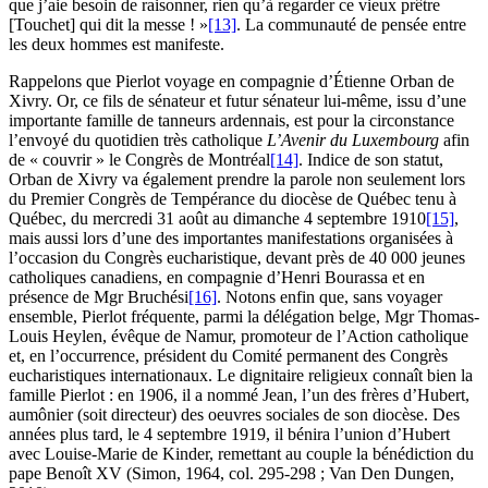
que j’aie besoin de raisonner, rien qu’à regarder ce vieux prêtre
[Touchet] qui dit la messe ! »
[13]
. La communauté de pensée entre
les deux hommes est manifeste.
Rappelons que Pierlot voyage en compagnie d’Étienne Orban de
Xivry. Or, ce fils de sénateur et futur sénateur lui-même, issu d’une
importante famille de tanneurs ardennais, est pour la circonstance
l’envoyé du quotidien très catholique
L’Avenir du Luxembourg
afin
de « couvrir » le Congrès de Montréal
[14]
. Indice de son statut,
Orban de Xivry va également prendre la parole non seulement lors
du Premier Congrès de Tempérance du diocèse de Québec tenu à
Québec, du mercredi 31 août au dimanche 4 septembre 1910
[15]
,
mais aussi lors d’une des importantes manifestations organisées à
l’occasion du Congrès eucharistique, devant près de 40 000 jeunes
catholiques canadiens, en compagnie d’Henri Bourassa et en
présence de Mgr Bruchési
[16]
. Notons enfin que, sans voyager
ensemble, Pierlot fréquente, parmi la délégation belge, Mgr Thomas-
Louis Heylen, évêque de Namur, promoteur de l’Action catholique
et, en l’occurrence, président du Comité permanent des Congrès
eucharistiques internationaux. Le dignitaire religieux connaît bien la
famille Pierlot : en 1906, il a nommé Jean, l’un des frères d’Hubert,
aumônier (soit directeur) des oeuvres sociales de son diocèse. Des
années plus tard, le 4 septembre 1919, il bénira l’union d’Hubert
avec Louise-Marie de Kinder, remettant au couple la bénédiction du
pape Benoît XV (
Simon
, 1964, col. 295-298 ;
Van Den Dungen
,