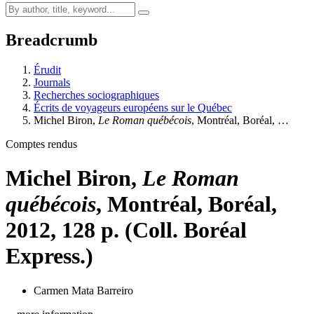
Breadcrumb
Érudit
Journals
Recherches sociographiques
Écrits de voyageurs européens sur le Québec
Michel B
iron
,
Le Roman québécois
, Montréal, Boréal, …
Comptes rendus
Michel B
iron
,
Le Roman
québécois
, Montréal, Boréal,
2012, 128 p. (Coll. Boréal
Express.)
Carmen Mata Barreiro