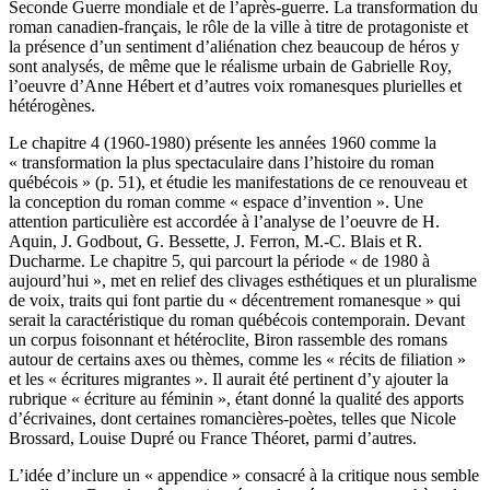
Seconde Guerre mondiale et de l’après-guerre. La transformation du
roman canadien-français, le rôle de la ville à titre de protagoniste et
la présence d’un sentiment d’aliénation chez beaucoup de héros y
sont analysés, de même que le réalisme urbain de Gabrielle Roy,
l’oeuvre d’Anne Hébert et d’autres voix romanesques plurielles et
hétérogènes.
Le chapitre 4 (1960-1980) présente les années 1960 comme la
« transformation la plus spectaculaire dans l’histoire du roman
québécois » (p. 51), et étudie les manifestations de ce renouveau et
la conception du roman comme « espace d’invention ». Une
attention particulière est accordée à l’analyse de l’oeuvre de H.
Aquin, J. Godbout, G. Bessette, J. Ferron, M.-C. Blais et R.
Ducharme. Le chapitre 5, qui parcourt la période « de 1980 à
aujourd’hui », met en relief des clivages esthétiques et un pluralisme
de voix, traits qui font partie du « décentrement romanesque » qui
serait la caractéristique du roman québécois contemporain. Devant
un corpus foisonnant et hétéroclite, Biron rassemble des romans
autour de certains axes ou thèmes, comme les « récits de filiation »
et les « écritures migrantes ». Il aurait été pertinent d’y ajouter la
rubrique « écriture au féminin », étant donné la qualité des apports
d’écrivaines, dont certaines romancières-poètes, telles que Nicole
Brossard, Louise Dupré ou France Théoret, parmi d’autres.
L’idée d’inclure un « appendice » consacré à la critique nous semble