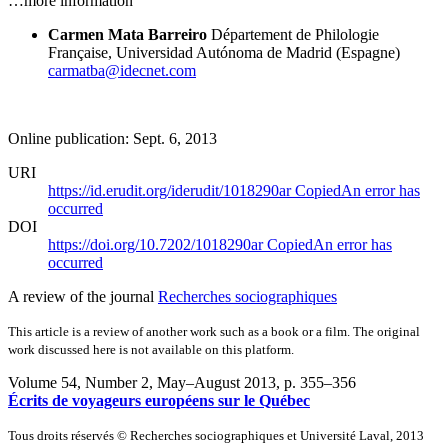
…more information
Carmen Mata Barreiro
Département de Philologie
Française, Universidad Autónoma de Madrid (Espagne)
carmatba@idecnet.com
Online publication: Sept. 6, 2013
URI
https://id.erudit.org/iderudit/1018290ar
Copied
An error has
occurred
DOI
https://doi.org/10.7202/1018290ar
Copied
An error has
occurred
A review of the journal
Recherches sociographiques
This article is a review of another work such as a book or a film. The original
work discussed here is not available on this platform.
Volume 54, Number 2, May–August 2013
, p. 355–356
Écrits de voyageurs européens sur le Québec
Tous droits réservés © Recherches sociographiques et Université Laval, 2013