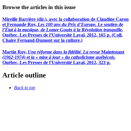
Browse the articles in this issue
Mireille B
arrière
(dir.), avec la collaboration de Claudine C
aron
et Fernande
Roy
,
Les 100 ans du Prix d’Europe. Le soutien de
l’État à la musique, de Lomer Gouin à la Révolution tranquille
,
Québec, Les Presses de l’Université Laval, 2012, 165 p. (Coll.
Chaire Fernand-Dumont sur la culture.)
Martin R
oy
,
Une réforme dans la fidélité. La revue
Maintenant
(1962-1974) et la « mise à jour » du catholicisme québécois
,
Québec, Les Presses de l’Université Laval, 2012, 323 p.
Article outline
Back to top