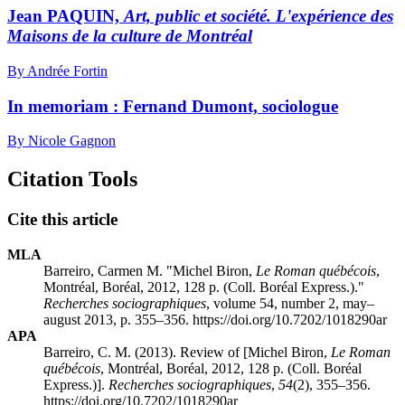
Jean PAQUIN,
Art, public et société. L'expérience des
Maisons de la culture de Montréal
By Andrée Fortin
In memoriam : Fernand Dumont, sociologue
By Nicole Gagnon
Citation Tools
Cite this article
MLA
Barreiro, Carmen M. "Michel B
iron
,
Le Roman québécois
,
Montréal, Boréal, 2012, 128 p. (Coll. Boréal Express.)."
Recherches sociographiques
, volume 54, number 2, may–
august 2013, p. 355–356. https://doi.org/10.7202/1018290ar
APA
Barreiro, C. M. (2013). Review of [Michel B
iron
,
Le Roman
québécois
, Montréal, Boréal, 2012, 128 p. (Coll. Boréal
Express.)].
Recherches sociographiques
,
54
(2), 355–356.
https://doi.org/10.7202/1018290ar