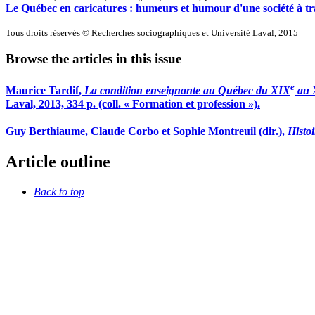
Le Québec en caricatures : humeurs et humour d'une société à tr
Tous droits réservés © Recherches sociographiques et Université Laval, 2015
Browse the articles in this issue
e
Maurice T
ardif
,
La condition enseignante au Québec du XIX
au 
Laval, 2013, 334 p. (coll. « Formation et profession »).
Guy B
erthiaume
, Claude C
orbo
et Sophie M
ontreuil
(dir.),
Histo
Article outline
Back to top