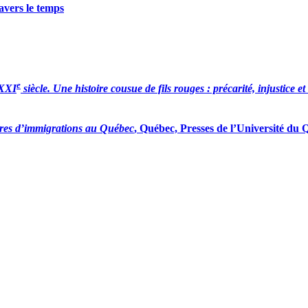
avers le temps
e
XXI
siècle. Une histoire cousue de fils rouges : précarité, injustice et 
ires d’immigrations au Québec
, Québec, Presses de l’Université du 