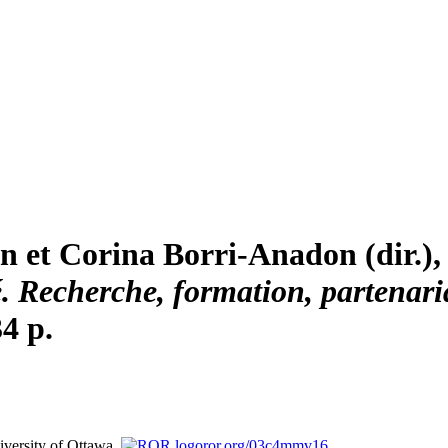
in
et Corina B
orri
-A
nadon
(dir.)
é. Recherche, formation, partenari
4 p.
iversity of Ottawa,
ror.org/03c4mmv16