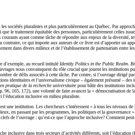
 les sociétés pluralistes et plus particulièrement au Québec. Par approc
insi que le traitement équitable des personnes, particulièrement celles is
 courants ayant comme tâche de répondre aux enjeux de la diversité, tels
 contraire, ce qui importe aux auteurs de ce livre est d’apporter un appu
ent dans divers milieux et de l’établissement de partenariats entre les c
tre d’exemple, au recueil intitulé
Identity Politics in the Public Realm. B
uvrages nous convainquent du rôle crucial que jouent les institutions pu
 nombre de défis associés à cette tâche. Par contre, si l’ouvrage dirigé p
ations identitaires et l’universalisme civique – également présumé – des
en pratique de la recherche universitaire
pour bâtir des institutions incl
: p. 96, 165, 172), une volonté de faire avancer la « démocratisation de 
 l’éducation inclusive en milieu pluraliste.
st une institution. Les chercheurs s’intéressent « à tous les niveaux de 
ux, en passant par les programmes, les politiques et la gouvernance » (p
s clefs de l’ouvrage : qu’est-ce que l’approche inclusive? Comment peut
he inclusive dans trois secteurs d’activités différents, soit l’éducation