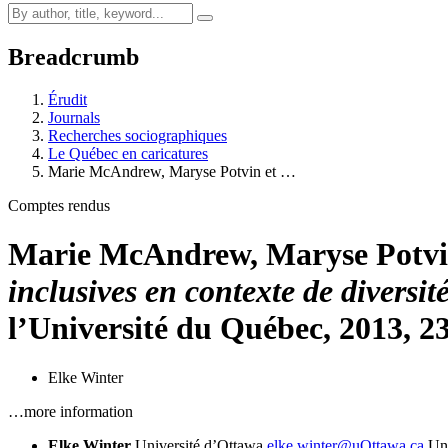
Breadcrumb
Érudit
Journals
Recherches sociographiques
Le Québec en caricatures
Marie M
c
A
ndrew
, Maryse P
otvin
et …
Comptes rendus
Marie M
c
A
ndrew
, Maryse P
otv
inclusives en contexte de diversit
l’Université du Québec, 2013, 23
Elke Winter
…more information
Elke Winter
Université d’Ottawa
elke.winter@uOttawa.ca
Un