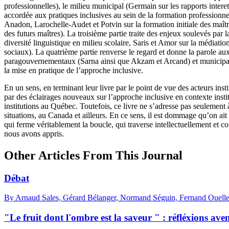
professionnelles), le milieu municipal (Germain sur les rapports intere
accordée aux pratiques inclusives au sein de la formation professionne
Anadon
,
Larochelle-Audet et Potvin sur la formation initiale des maîtr
des futurs maîtres). La troisième partie traite des enjeux soulevés pa
diversité linguistique en milieu scolaire, Saris et Amor sur la médiatio
sociaux). La quatrième partie renverse le regard et donne la parole au
paragouvernementaux (Sarna ainsi que Akzam et Arcand) et municipaux 
la mise en pratique de l’approche inclusive.
En un sens, en terminant leur livre par le point de vue des acteurs insti
par des éclairages nouveaux sur l’approche inclusive en contexte instit
institutions au Québec. Toutefois, ce livre ne s’adresse pas seulement à 
situations, au Canada et ailleurs. En ce sens, il est dommage qu’on ait 
qui ferme véritablement la boucle, qui traverse intellectuellement et 
nous avons appris.
Other Articles From This Journal
Débat
By Arnaud Sales, Gérard Bélanger, Normand Séguin, Fernand Ouellet,
"Le fruit dont l'ombre est la saveur " : réfléxions a