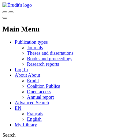
Main Menu
Publication types
Journals
Theses and dissertations
Books and proceedings
Research reports
Log In
About
About
Érudit
Coalition Publica
Open access
Annual report
Advanced Search
EN
Français
English
My Library
Search