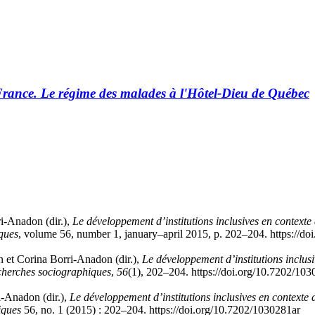
France. Le régime des malades à l'Hôtel-Dieu de Québec
i
-A
nadon
(dir.),
Le développement d’institutions inclusives en contexte 
ques
, volume 56, number 1, january–april 2015, p. 202–204. https://d
n
et Corina B
orri
-A
nadon
(dir.),
Le développement d’institutions inclusi
herches sociographiques
,
56
(1), 202–204. https://doi.org/10.7202/10
i
-A
nadon
(dir.),
Le développement d’institutions inclusives en contexte 
iques
56, no. 1 (2015) : 202–204. https://doi.org/10.7202/1030281ar