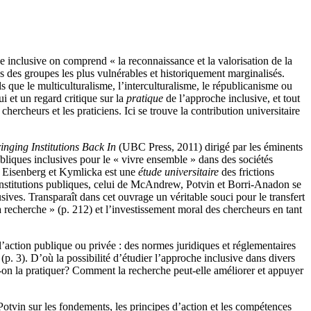
he inclusive on comprend « la reconnaissance et la valorisation de la
sues des groupes les plus vulnérables et historiquement marginalisés.
 que le multiculturalisme, l’interculturalisme, le républicanisme ou
i et un regard critique sur la
pratique
de l’approche inclusive, et tout
hercheurs et les praticiens. Ici se trouve la contribution universitaire
ringing Institutions Back In
(UBC Press, 2011) dirigé par les éminents
bliques inclusives pour le « vivre ensemble » dans des sociétés
ar Eisenberg et Kymlicka est une
étude universitaire
des frictions
 institutions publiques, celui de McAndrew, Potvin et Borri-Anadon se
usives. Transparaît dans cet ouvrage un véritable souci pour le transfert
la recherche » (p. 212) et l’investissement moral des chercheurs en tant
l’action publique ou privée : des normes juridiques et réglementaires
. 3). D’où la possibilité d’étudier l’approche inclusive dans divers
-on la pratiquer? Comment la recherche peut-elle améliorer et appuyer
 (Potvin sur les fondements, les principes d’action et les compétences