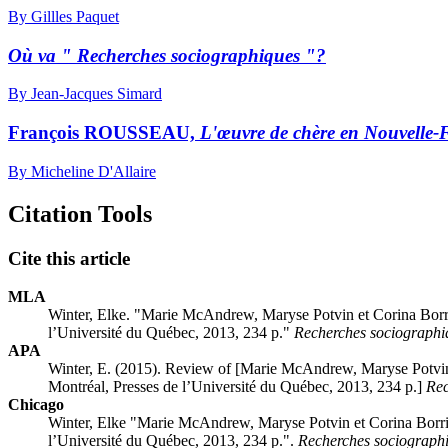
By Gillles Paquet
Où va " Recherches sociographiques "?
By Jean-Jacques Simard
François ROUSSEAU,
L'œuvre de chère en Nouvelle-
By Micheline D'Allaire
Citation Tools
Cite this article
MLA
Winter, Elke. "Marie M
c
A
ndrew
, Maryse P
otvin
et Corina B
orr
l’Université du Québec, 2013, 234 p."
Recherches sociographi
APA
Winter, E. (2015). Review of [Marie M
c
A
ndrew
, Maryse P
otvi
Montréal, Presses de l’Université du Québec, 2013, 234 p.]
Rec
Chicago
Winter, Elke "Marie M
c
A
ndrew
, Maryse P
otvin
et Corina B
orr
l’Université du Québec, 2013, 234 p.".
Recherches sociograph