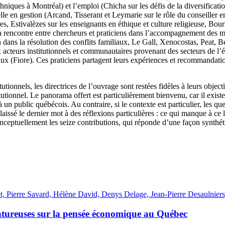
thniques à Montréal) et l’emploi (Chicha sur les défis de la diversificat
lle en gestion (Arcand, Tisserant et Leymarie sur le rôle du conseiller
es, Estivalèzes sur les enseignants en éthique et culture religieuse, Bour
r la rencontre entre chercheurs et praticiens dans l’accompagnement des 
n dans la résolution des conflits familiaux, Le Gall, Xenocostas, Peat, B
x acteurs institutionnels et communautaires provenant des secteurs de l’
(Fiore). Ces praticiens partagent leurs expériences et recommandation
tutionnels, les directrices de l’ouvrage sont restées fidèles à leurs objec
utionnel. Le panorama offert est particulièrement bienvenu, car il existe
un public québécois. Au contraire, si le contexte est particulier, les que
laissé le dernier mot à des réflexions particulières : ce qui manque à ce
conceptuellement les seize contributions, qui réponde d’une façon synthé
 Pierre Savard, Hélène David, Denys Delage, Jean-Pierre Desaulniers,
ventureuses sur la pensée économique au Québec