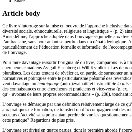
Share
Article body
Ce livre s’interroge sur la mise en oeuvre de l’approche inclusive dans
diversité sociale, ethnoculturelle, religieuse et linguistique » (p. 2) a
Ainsi définie, l’approche adoptée dans l’ouvrage se jumelle aux divers
l’antiracisme, sans pour autant se perdre dans un débat idéologique. Au
particulièrement de l’éducation formelle et informelle, de l’accompagnem
de l’ouvrage.
Pour faire davantage ressortir l’originalité du livre, comparons-le, à ti
chercheurs canadiens Avigail
Eisenberg
et Will
Kymlicka
. Les deux o
pluralistes. Les deux tentent de révéler et, en partie, de surmonter un
normatives et politiques entre le particularisme présumé des revendic
veut davantage un
témoignage
(auto-)évaluatif et instructif
de la mise 
des connaissances entre chercheurs et praticiens et vice-versa (p. ex. 
qu’« avocats de leurs propres recommandations » (p. 208), touchant ici
L’ouvrage se démarque par une définition relativement large de ce qu’e
aux pratiques de formation, de transfert ou d’accompagnement des milie
secteurs d’activité sans pour autant perdre de vue les questionnement
cette pratique? Regardons de plus près.
L’ouvrage est divisé en quatre parties, dont la première aborde l’approc