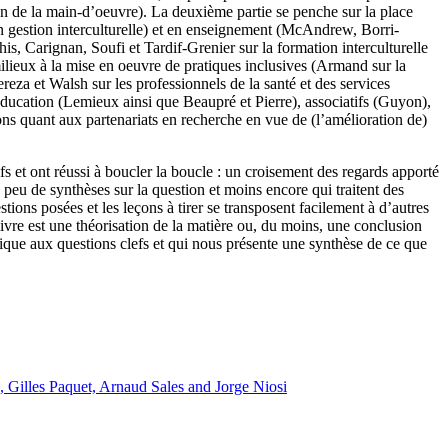
ion de la main-d’oeuvre). La deuxième partie se penche sur la place
 en gestion interculturelle) et en enseignement (McAndrew
,
Borri-
his, Carignan, Soufi et Tardif-Grenier sur la formation interculturelle
milieux à la mise en oeuvre de pratiques inclusives (Armand sur la
ereza et Walsh sur les professionnels de la santé et des services
éducation (Lemieux ainsi que Beaupré et Pierre), associatifs (Guyon),
s quant aux partenariats en recherche en vue de (l’amélioration de)
tifs et ont réussi à boucler la boucle : un croisement des regards apporté
 peu de synthèses sur la question et moins encore qui traitent des
stions posées et les leçons à tirer se transposent facilement à d’autres
 livre est une théorisation de la matière ou, du moins, une conclusion
tique aux questions clefs et qui nous présente une synthèse de ce que
 Gilles Paquet, Arnaud Sales and Jorge Niosi