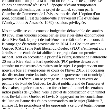
construction d’un pont à la hauteur du centre-ville de Québec. Les
études de faisabilité réalisées à l’époque révélant d’importants
problèmes géotechniques, le projet de tunnel, soutenu par la
Chambre de Commerce de Lévis, est mis de côté. L’option d’un
pont, construit à l’est du centre-ville et traversant l’Île d’Orléans
(
Vandry, Jobin
& Associés, 1979), est alors privilégiée.
Mis en veilleuse vu le contexte budgétaire défavorable des années
80 et 90, mais toujours promu par les élus et les élites économiques
de la Rive-Sud, le projet de troisième lien refait surface au cours de
la campagne électorale provinciale de 2014. La Coalition avenir
Québec (CAQ) et le Parti libéral du Québec (PLQ) s’engagent alors
à réaliser une étude de faisabilité de ce projet dans un premier
mandat. Tout en accordant la priorité à l’élargissement de l’autoroute
20 sur la Rive-Sud, le Parti québécois (PQ) préfère de son côté
attendre un consensus des maires sur le sujet. Le projet revient une
nouvelle fois à l’avant-scène au cours de l’hiver 2015, à l’occasion
des discussions entre les trois niveaux de gouvernement (municipal,
provincial et fédéral) sur le partage de la facture des travaux de
peinture du Pont de Québec. Le débat public prend de l’ampleur et
dévie alors, « grâce » au soutien fort et inconditionnel de certaines
radios parlées de Québec, vers le projet de construction d’un tunnel
sous-fluvial entre Québec et Lévis. S’appuyant sur les conclusions
de l’une ou l’autre des études commandées sur le sujet (Tableau 2,
annexe 1), les promoteurs et les opposants à ce projet tentent depuis