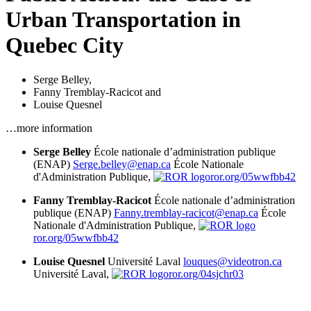
Urban Transportation in
Quebec City
Serge Belley
,
Fanny Tremblay-Racicot
and
Louise Quesnel
…more information
Serge Belley
École nationale d’administration publique
(ENAP)
Serge.belley@enap.ca
École Nationale
d'Administration Publique,
ror.org/05wwfbb42
Fanny Tremblay-Racicot
École nationale d’administration
publique (ENAP)
Fanny.tremblay-racicot@enap.ca
École
Nationale d'Administration Publique,
ror.org/05wwfbb42
Louise Quesnel
Université Laval
louques@videotron.ca
Université Laval,
ror.org/04sjchr03