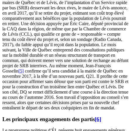
maires de Québec et de Lévis, de l’implantation d’un Service rapide
par bus (SRB) desservant les deux rives, le maire de Lévis annonce,
en avril 2017, qu’il se retire du projet, estimant son coût trop élevé
comparativement aux bénéfices que la population de Lévis pourrait
en retirer. Une décision appuyée par Éric Caire, député provincial de
la CAQ dans la région, de même que par la Chambre de commerce
de Lévis (CCL), qui qualifie ce geste de « responsable » compte
tenu du coût élevé du projet et, selon un sondage (
R
adio Canada,
2017), du faible appui qu’il reçoit dans la population. Le mois
suivant, la Ville de Québec entreprend des consultations publiques
sur la mobilité durable et un réseau structurant de transport en
commun, qui doivent mener vers une solution de rechange au défunt
projet de SRB interrives. Au même moment, Jean-François
Gosselin
[5]
confirme qu’il sera candidat à la mairie de Québec en
novembre 2017, à la tête d’un nouveau parti, Q21. Il profite de cette
occasion pour affirmer sans détour que son parti est contre le SRB et
pour la construction d’un troisième lien entre Québec et Lévis. De
son côté, DQ se remet difficilement d’une course à la direction tenue
au cours de l’automne 2016. Son travail d’opposition au conseil s’en
ressent, alors que certaines décisions prises par sa nouvelle chef
entraînent le départ de ses deux coéquipiers en fin de mandat.
Les principaux engagements des partis
[6]
Le programme politique d’ÉL présente huit engagements généraux