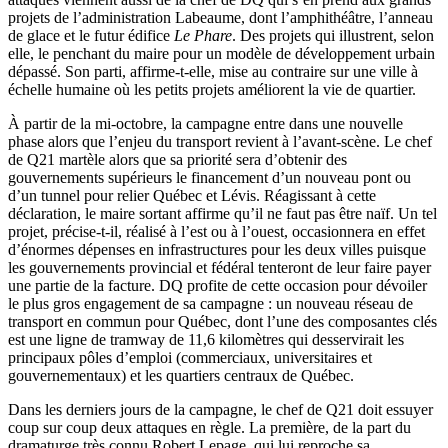
projets de l’administration Labeaume, dont l’amphithéâtre, l’anneau
de glace et le futur édifice
Le Phare
. Des projets qui illustrent, selon
elle, le penchant du maire pour un modèle de développement urbain
dépassé. Son parti, affirme-t-elle, mise au contraire sur une ville à
échelle humaine où les petits projets améliorent la vie de quartier.
À partir de la mi-octobre, la campagne entre dans une nouvelle
phase alors que l’enjeu du transport revient à l’avant-scène. Le chef
de Q21 martèle alors que sa priorité sera d’obtenir des
gouvernements supérieurs le financement d’un nouveau pont ou
d’un tunnel pour relier Québec et Lévis. Réagissant à cette
déclaration, le maire sortant affirme qu’il ne faut pas être naïf. Un tel
projet, précise-t-il, réalisé à l’est ou à l’ouest, occasionnera en effet
d’énormes dépenses en infrastructures pour les deux villes puisque
les gouvernements provincial et fédéral tenteront de leur faire payer
une partie de la facture. DQ profite de cette occasion pour dévoiler
le plus gros engagement de sa campagne : un nouveau réseau de
transport en commun pour Québec, dont l’une des composantes clés
est une ligne de tramway de 11,6 kilomètres qui desservirait les
principaux pôles d’emploi (commerciaux, universitaires et
gouvernementaux) et les quartiers centraux de Québec.
Dans les derniers jours de la campagne, le chef de Q21 doit essuyer
coup sur coup deux attaques en règle. La première, de la part du
dramaturge très connu Robert Lepage, qui lui reproche sa