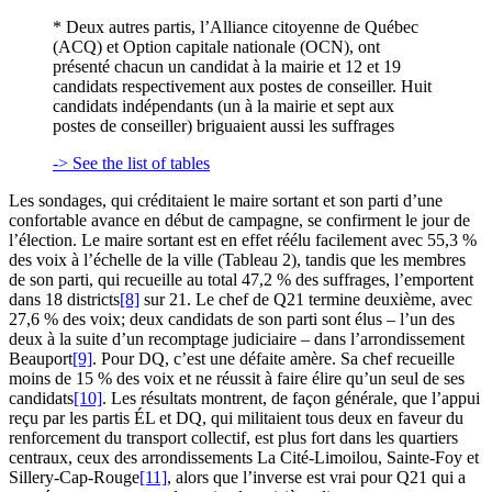
* Deux autres partis, l’Alliance citoyenne de Québec
(ACQ) et Option capitale nationale (OCN), ont
présenté chacun un candidat à la mairie et 12 et 19
candidats respectivement aux postes de conseiller. Huit
candidats indépendants (un à la mairie et sept aux
postes de conseiller) briguaient aussi les suffrages
-> See the list of tables
Les sondages, qui créditaient le maire sortant et son parti d’une
confortable avance en début de campagne, se confirment le jour de
l’élection. Le maire sortant est en effet réélu facilement avec 55,3 %
des voix à l’échelle de la ville (Tableau 2), tandis que les membres
de son parti, qui recueille au total 47,2 % des suffrages, l’emportent
dans 18 districts
[8]
sur 21. Le chef de Q21 termine deuxième, avec
27,6 % des voix; deux candidats de son parti sont élus – l’un des
deux à la suite d’un recomptage judiciaire – dans l’arrondissement
Beauport
[9]
. Pour DQ, c’est une défaite amère. Sa chef recueille
moins de 15 % des voix et ne réussit à faire élire qu’un seul de ses
candidats
[10]
. Les résultats montrent, de façon générale, que l’appui
reçu par les partis ÉL et DQ, qui militaient tous deux en faveur du
renforcement du transport collectif, est plus fort dans les quartiers
centraux, ceux des arrondissements La Cité-Limoilou, Sainte-Foy et
Sillery-Cap-Rouge
[11]
, alors que l’inverse est vrai pour Q21 qui a