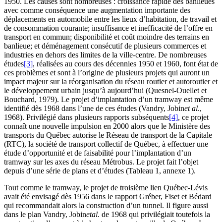
1950. Les causes sont nombreuses : croissance rapide des banlieues
avec comme conséquence une augmentation importante des
déplacements en automobile entre les lieux d’habitation, de travail et
de consommation courante; insuffisance et inefficacité de l’offre en
transport en commun; disponibilité et coût moindre des terrains en
banlieue; et déménagement consécutif de plusieurs commerces et
industries en dehors des limites de la ville-centre. De nombreuses
études
[3]
, réalisées au cours des décennies 1950 et 1960, font état de
ces problèmes et sont à l’origine de plusieurs projets qui auront un
impact majeur sur la réorganisation du réseau routier et autoroutier et
le développement urbain jusqu’à aujourd’hui (
Quesnel-Ouellet
et
Bouchard
, 1979). Le projet d’implantation d’un tramway est même
identifié dès 1968 dans l’une de ces études (
Vandry, Jobin
et al
.,
1968). Privilégié dans plusieurs rapports subséquents
[4]
, ce projet
connaît une nouvelle impulsion en 2000 alors que le Ministère des
transports du Québec autorise le Réseau de transport de la Capitale
(RTC), la société de transport collectif de Québec, à effectuer une
étude d’opportunité et de faisabilité pour l’implantation d’un
tramway sur les axes du réseau Métrobus. Le projet fait l’objet
depuis d’une série de plans et d’études (Tableau 1, annexe 1).
Tout comme le tramway, le projet de troisième lien Québec-Lévis
avait été envisagé dès 1956 dans le rapport
Gréber, Fiset
et
Bédard
qui recommandait alors la construction d’un tunnel. Il figure aussi
dans le plan
Vandry, Jobin
et
al
. de 1968 qui privilégiait toutefois la