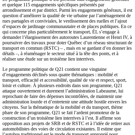
et quelque 115 engagements spécifiques présentés par
arrondissement et par district. Parmi les engagements généraux, il est
question d’améliorer la qualité de vie urbaine par l’aménagement de
rues partagées et conviviales, le verdissement des ruelles et l’ajout
d’espaces de jardinage communautaire et de places publiques. En ce
qui concerne plus particulièrement le transport, ÉL s’engage à
demander l’élargissement des autoroutes Laurentienne et Henri IV, à
poursuivre des travaux pour doter Québec d’un réseau structurant de
transport en commun (RSTC) – , mais en se gardant d’en donner les
détails –, à réaménager le secteur situé à la tête des ponts, et à
réaliser une étude sur un troisième lien interrives.
Le programme politique de Q21 contient une vingtaine
d’engagements déclinés sous quatre thématiques : mobilité et
transport, efficacité et accessibilité, qualité de vie et respect, sport,
loisir et culture. À plusieurs endroits dans son programme, Q21
attaque ouvertement et durement l’administration Labeaume, lui
reprochant de faire des dépenses incontrôlées, de maintenir une
administration lourde et d’entretenir une attitude hostile envers les
citoyens. Sur la thématique de la mobilité et du transport, thème
phare de son programme, Q21 se fait l’ardent promoteur de la
construction d’un troisième lien interrives à l’est. Il affirme son
opposition aux projets de SRB et de RSTC et à l’idée de retirer aux
automobilistes des voies de circulation existantes. Il estime que
l’autobus traditionnel est le mode de transport approprié pour