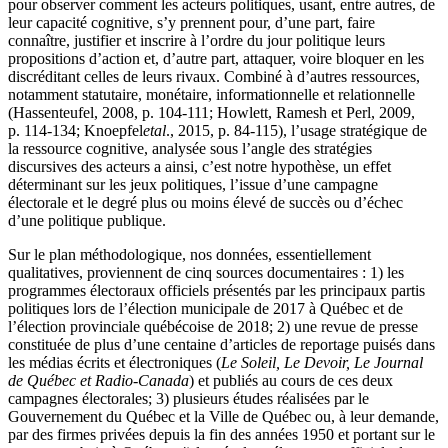
pour observer comment les acteurs politiques, usant, entre autres, de
leur capacité cognitive, s’y prennent pour, d’une part, faire
connaître, justifier et inscrire à l’ordre du jour politique leurs
propositions d’action et, d’autre part, attaquer, voire bloquer en les
discréditant celles de leurs rivaux. Combiné à d’autres ressources,
notamment statutaire, monétaire, informationnelle et relationnelle
(
Hassenteufel, 2008
, p. 104-111;
Howlett, Ramesh
et
Perl
, 2009,
p. 114-134;
Knoepfel
et
al
., 2015, p. 84-115), l’usage stratégique de
la ressource cognitive, analysée sous l’angle des stratégies
discursives des acteurs a ainsi, c’est notre hypothèse, un effet
déterminant sur les jeux politiques, l’issue d’une campagne
électorale et le degré plus ou moins élevé de succès ou d’échec
d’une politique publique.
Sur le plan méthodologique, nos données, essentiellement
qualitatives, proviennent de cinq sources documentaires : 1) les
programmes électoraux officiels présentés par les principaux partis
politiques lors de l’élection municipale de 2017 à Québec et de
l’élection provinciale québécoise de 2018; 2) une revue de presse
constituée de plus d’une centaine d’articles de reportage puisés dans
les médias écrits et électroniques (
Le Soleil, Le Devoir, Le Journal
de Québec et Radio-Canada
) et publiés au cours de ces deux
campagnes électorales; 3) plusieurs études réalisées par le
Gouvernement du Québec et la Ville de Québec ou, à leur demande,
par des firmes privées depuis la fin des années 1950 et portant sur le