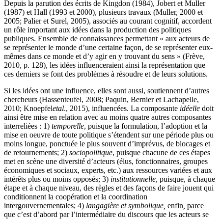
Depuis la parution des écrits de
Kingdon
(1984),
Jobert
et
Muller
(1987) et
Hall
(1993 et 2000), plusieurs travaux (
Muller, 2000
et
2005; Palier
et
Surel, 2005
), associés au courant cognitif, accordent
un rôle important aux idées dans la production des politiques
publiques. Ensemble de connaissances permettant « aux acteurs de
se représenter le monde d’une certaine façon, de se représenter eux-
mêmes dans ce monde et d’y agir en y trouvant du sens » (
Frève
,
2010, p. 128), les idées influenceraient ainsi la représentation que
ces derniers se font des problèmes à résoudre et de leurs solutions.
Si les idées ont une influence, elles sont aussi, soutiennent d’autres
chercheurs (
Hassenteufel
, 2008;
Paquin, Bernier
et
Lachapelle
,
2010;
Knoepfel
et
al
., 2015), influencées. La composante
idéelle
doit
ainsi être mise en relation avec au moins quatre autres composantes
interreliées : 1)
temporelle
, puisque la formulation, l’adoption et la
mise en oeuvre de toute politique s’étendent sur une période plus ou
moins longue, ponctuée le plus souvent d’imprévus, de blocages et
de retournements; 2)
sociopolitique
, puisque chacune de ces étapes
met en scène une diversité d’acteurs (élus, fonctionnaires, groupes
économiques et sociaux, experts, etc.) aux ressources variées et aux
intérêts plus ou moins opposés; 3)
institutionnelle
, puisque, à chaque
étape et à chaque niveau, des règles et des façons de faire jouent qui
conditionnent la coopération et la coordination
intergouvernementales; 4)
langagière et symbolique,
enfin
,
parce
que c’est d’abord par l’intermédiaire du discours que les acteurs se