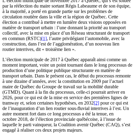
L’élection municipale de novembre 2017 à Québec, qui s’est soldée
par la réélection du maire sortant Régis Labeaume et de son équipe,
à la majorité, a porté en grande partie sur les problèmes de
circulation routière dans la ville et la région de Québec. Cette
élection a contribué à mettre en lumière deux visions opposées en
matière de transport urbain : l’une donnant la priorité au transport
collectif, avec la mise en place d’un Réseau structurant de transport
en commun (RSTC)
[1]
, l’autre privilégiant l’automobile, avec la
construction, dans l’est de l’agglomération, d’un nouveau lien
routier interrives, dit « troisième lien ».
L’élection municipale de 2017 à Québec apparaît ainsi comme un
moment important, voire un point tournant dans le long processus de
production d’une politique publique structurante en matière de
transport urbain. Dans le présent cas, le début du processus remonte
à une dizaine d’années, avec la constitution en 2009 par l’actuel
maire de Québec du Groupe de travail sur la mobilité durable
(GTMD). Quant à la fin du processus, celle-ci pourrait arriver en
2026, pour ce qui est de la mise en service des premières lignes de
tramway et, selon certaines hypothèses, en 2032
[2]
pour ce qui est
de l’inauguration d’un lien routier sous-fluvial interrives à l’est. Un
autre moment fort dans ce long processus a été la tenue, en
octobre 2018, de l’élection provinciale québécoise, à l’issue de
laquelle le parti vainqueur, la Coalition avenir Québec (CAQ), s’est
engagé à réaliser ces deux projets majeurs.