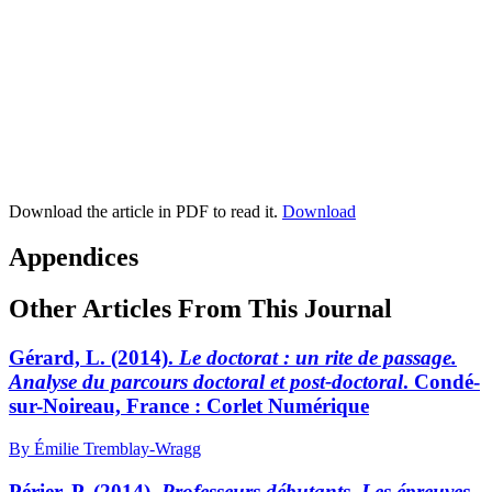
Download the article in PDF to read it.
Download
Appendices
Other Articles From This Journal
Gérard, L. (2014).
Le doctorat : un rite de passage.
Analyse du parcours doctoral et post-doctoral
. Condé-
sur-Noireau, France : Corlet Numérique
By Émilie Tremblay-Wragg
Périer, P. (2014).
Professeurs débutants. Les épreuves