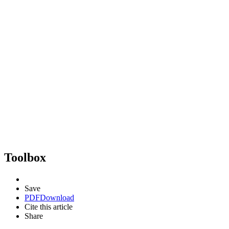
Toolbox
Save
PDF
Download
Cite this article
Share