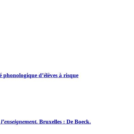
ité phonologique d’élèves à risque
e l’enseignement
. Bruxelles : De Boeck.