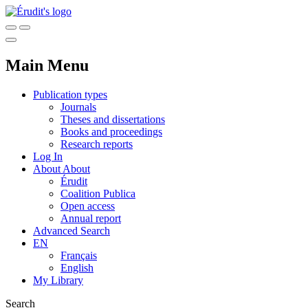
Main Menu
Publication types
Journals
Theses and dissertations
Books and proceedings
Research reports
Log In
About
About
Érudit
Coalition Publica
Open access
Annual report
Advanced Search
EN
Français
English
My Library
Search