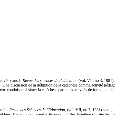
arivée dans la
Revue des sciences de l’éducation
(vol. VII, no 3, 1981) 
s. Une discussion de la définition de la catéchèse comme activité péd
ux conduisent à situer la catéchèse parmi les activités de formation de 
in the
Revue des Sciences de l'Education
, (vol. VII, no 3, 1981) stating 
ildren. The authors present a discussion of the definition of catechism