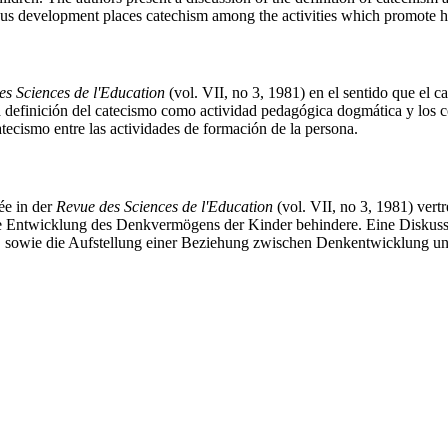
ous development places catechism among the activities which promote
es Sciences de l'Education
(vol. VII, no 3, 1981) en el sentido que el c
 la definición del catecismo como actividad pedagógica dogmática y los 
 catecismo entre las actividades de formación de la persona.
ée in der
Revue des Sciences de l'Education
(vol. VII, no 3, 1981) vertr
ie Entwicklung des Denkvermögens der Kinder behindere. Eine Diskussio
owie die Aufstellung einer Beziehung zwischen Denkentwicklung und r