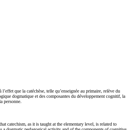
à l’effet que la catéchèse, telle qu’enseignée au primaire, relève du
agogique dogmatique et des composantes du développement cognitif, la
la personne.
that catechism, as it is taught at the elementary level, is related to
 as a dogmatic pedagogical activity and of the components of cognitive