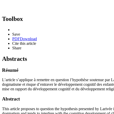
Toolbox
Save
PDF
Download
Cite this article
Share
Abstracts
Résumé
L’article s’applique à remettre en question l’hypothèse soutenue par L
dogmatisme et risque d’entraver le développement cognitif des enfant
mise en rapport du développement cognitif et du développement religie
Abstract
This article proposes to question the hypothesis presented by Larivée 
dogmatism and tends to interfere with the cognitive development of ch