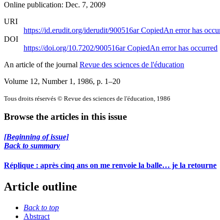
Online publication: Dec. 7, 2009
URI
https://id.erudit.org/iderudit/900516ar
Copied
An error has occu
DOI
https://doi.org/10.7202/900516ar
Copied
An error has occurred
An article of the journal
Revue des sciences de l'éducation
Volume 12, Number 1, 1986
, p. 1–20
Tous droits réservés © Revue des sciences de l'éducation, 1986
Browse the articles in this issue
[Beginning of issue]
Back to summary
Réplique : après cinq ans on me renvoie la balle… je la retourne
Article outline
Back to top
Abstract