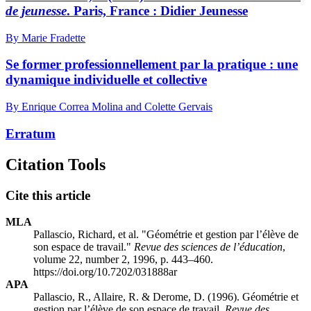
de jeunesse
. Paris, France : Didier Jeunesse
By Marie Fradette
Se former professionnellement par la pratique : une
dynamique individuelle et collective
By Enrique Correa Molina and Colette Gervais
Erratum
Citation Tools
Cite this article
MLA
Pallascio, Richard, et al. "Géométrie et gestion par l’élève de
son espace de travail."
Revue des sciences de l’éducation
,
volume 22, number 2, 1996, p. 443–460.
https://doi.org/10.7202/031888ar
APA
Pallascio, R., Allaire, R. & Derome, D. (1996). Géométrie et
gestion par l’élève de son espace de travail.
Revue des