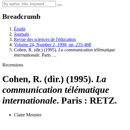
Breadcrumb
Érudit
Journals
Revue des sciences de l'éducation
Volume 24, Number 2, 1998, pp. 235-468
Cohen, R. (dir.) (1995).
La communication télématique
internationale
. Paris …
Recensions
Cohen, R. (dir.) (1995).
La
communication télématique
internationale
. Paris : RETZ.
Claire Meunier