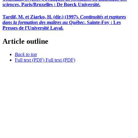
sciences
. Paris/Bruxelles : De Boeck Université.
Tardif, M. et Ziarko, H. (dir.) (1997).
Continuités et ruptures
dans la formation des maîtres au Québec
. Sainte-Foy : Les
Presses de l’Université Laval.
Article outline
Back to top
Full text (PDF)
Full text (PDF)