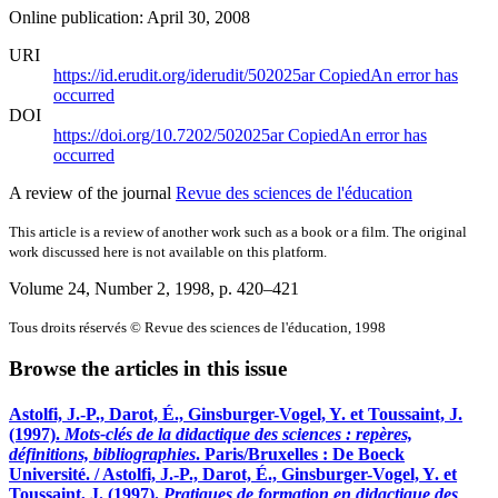
Online publication: April 30, 2008
URI
https://id.erudit.org/iderudit/502025ar
Copied
An error has
occurred
DOI
https://doi.org/10.7202/502025ar
Copied
An error has
occurred
A review of the journal
Revue des sciences de l'éducation
This article is a review of another work such as a book or a film. The original
work discussed here is not available on this platform.
Volume 24, Number 2, 1998
, p. 420–421
Tous droits réservés © Revue des sciences de l'éducation, 1998
Browse the articles in this issue
Astolfi, J.-P., Darot, É., Ginsburger-Vogel, Y. et Toussaint, J.
(1997).
Mots-clés de la didactique des sciences : repères,
définitions, bibliographies
. Paris/Bruxelles : De Boeck
Université. / Astolfi, J.-P., Darot, É., Ginsburger-Vogel, Y. et
Toussaint, J. (1997).
Pratiques de formation en didactique des