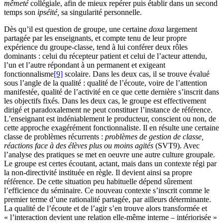
mêmeté
collégiale, afin de mieux repérer puis établir dans un second
temps son
ipséité,
sa singularité personnelle.
Dès qu’il est question de groupe, une certaine
doxa
largement
partagée par les enseignants, et compte tenu de leur propre
expérience du groupe-classe, tend à lui conférer deux rôles
dominants : celui du récepteur patient et celui de l’acteur attendu,
l’un et l’autre répondant à un permanent et exigeant
fonctionnalisme
[9]
scolaire. Dans les deux cas, il se trouve évalué
sous l’angle de la qualité : qualité de l’écoute, voire de l’attention
manifestée, qualité de l’activité en ce que cette dernière s’inscrit dans
les objectifs fixés. Dans les deux cas, le groupe est effectivement
dirigé et paradoxalement ne peut constituer l’instance de référence.
L’enseignant est indéniablement le producteur, conscient ou non, de
cette approche exagérément fonctionnaliste. Il en résulte une certaine
classe de problèmes récurrents :
problèmes de gestion de classe,
réactions face à des élèves plus ou moins agités
(SVT9). Avec
l’analyse des pratiques se met en oeuvre une autre culture groupale.
Le groupe est certes écoutant, actant, mais dans un contexte régi par
la non-directivité instituée en règle. Il devient ainsi sa propre
référence. De cette situation peu habituelle dépend sûrement
l’efficience du séminaire. Ce nouveau contexte s’inscrit comme le
premier terme d’une rationalité partagée, par ailleurs déterminante.
La qualité de l’écoute et de l’agir s’en trouve alors transformée et
« l’interaction devient une relation elle-même interne – intériorisée »