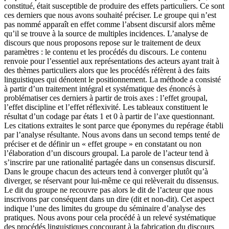
constitué, était susceptible de produire des effets particuliers. Ce sont
ces derniers que nous avons souhaité préciser. Le groupe qui n’est
pas nommé apparaît en effet comme l’absent discursif alors même
qu’il se trouve à la source de multiples incidences. L’analyse de
discours que nous proposons repose sur le traitement de deux
paramètres : le contenu et les procédés du discours. Le contenu
renvoie pour l’essentiel aux représentations des acteurs ayant trait à
des thèmes particuliers alors que les procédés réfèrent à des faits
linguistiques qui dénotent le positionnement. La méthode a consisté
à partir d’un traitement intégral et systématique des énoncés à
problématiser ces derniers à partir de trois axes : l’effet groupal,
l’effet discipline et l’effet réflexivité. Les tableaux constituent le
résultat d’un codage par états 1 et 0 à partir de l’axe questionnant.
Les citations extraites le sont parce que éponymes du repérage établi
par l’analyse résultante. Nous avons dans un second temps tenté de
préciser et de définir un « effet groupe » en constatant ou non
l’élaboration d’un discours groupal. La parole de l’acteur tend à
s’inscrire par une rationalité partagée dans un consensus discursif.
Dans le groupe chacun des acteurs tend à converger plutôt qu’à
diverger, se réservant pour lui-même ce qui relèverait du dissensus.
Le dit du groupe ne recouvre pas alors le dit de l’acteur que nous
inscrivons par conséquent dans un dire (dit et non-dit). Cet aspect
indique l’une des limites du groupe du séminaire d’analyse des
pratiques. Nous avons pour cela procédé à un relevé systématique
des procédés linguistiques concourant à la fabrication du discours