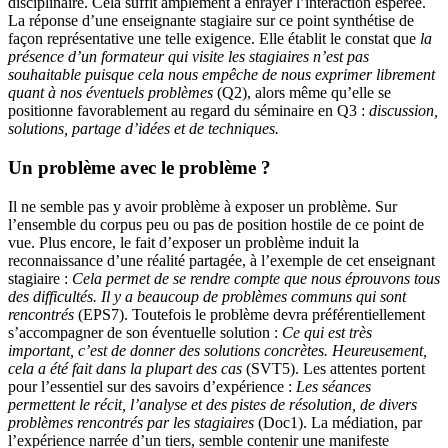
disciplinaire. Cela suffit amplement à enrayer l’interaction espérée.
La réponse d’une enseignante stagiaire sur ce point synthétise de
façon représentative une telle exigence. Elle établit le constat que
la
présence d’un formateur qui visite les stagiaires n’est pas
souhaitable puisque cela nous empêche de nous exprimer librement
quant à nos éventuels problèmes
(Q2), alors même qu’elle se
positionne favorablement au regard du séminaire en Q3 :
discussion,
solutions, partage d’idées et de techniques.
Un problème avec le problème ?
Il ne semble pas y avoir problème à exposer un problème. Sur
l’ensemble du corpus peu ou pas de position hostile de ce point de
vue. Plus encore, le fait d’exposer un problème induit la
reconnaissance d’une réalité partagée, à l’exemple de cet enseignant
stagiaire :
Cela permet de se rendre compte que nous éprouvons tous
des difficultés. Il y a beaucoup de problèmes communs qui sont
rencontrés
(EPS7). Toutefois le problème devra préférentiellement
s’accompagner de son éventuelle solution :
Ce qui est très
important, c’est de donner des solutions concrètes. Heureusement,
cela a été fait dans la plupart des cas
(SVT5). Les attentes portent
pour l’essentiel sur des savoirs d’expérience :
Les séances
permettent le récit, l’analyse et des pistes de résolution, de divers
problèmes rencontrés par les stagiaires
(Doc1). La médiation, par
l’expérience narrée d’un tiers, semble contenir une manifeste