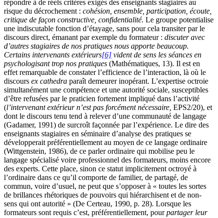
répondre à de réels critères exigés des enseignants stagiaires au
risque du décrochement :
cohésion, ensemble, participation, écoute,
critique de façon constructive, confidentialité.
Le groupe potentialise
une indiscutable fonction d’étayage, sans pour cela transiter par le
discours direct, émanant par exemple du formateur :
discuter avec
d’autres stagiaires de nos pratiques nous apporte beaucoup.
Certains intervenants extérieurs
[6]
vident de sens les séances en
psychologisant trop nos pratiques
(Mathématiques, 13). Il est en
effet remarquable de constater l’efficience de l’interaction, là où le
discours
ex cathedra
paraît demeurer inopérant. L’expertise octroie
simultanément une compétence et une autorité sociale, susceptibles
d’être refusées par le praticien fortement impliqué dans l’activité
(
l’intervenant extérieur n’est pas forcément nécessaire,
EPS2/20), et
dont le discours tenu tend à relever d’une communauté de langage
(Gadamer, 1991) de surcroît façonnée par l’expérience. Le dire des
enseignants stagiaires en séminaire d’analyse des pratiques se
développerait préférentiellement au moyen de ce langage ordinaire
(Wittgenstein, 1986), de ce parler ordinaire qui mobilise peu le
langage spécialisé voire professionnel des formateurs, moins encore
des experts. Cette place, sinon ce statut implicitement octroyé à
l’ordinaire dans ce qu’il comporte de familier, de partagé, de
commun, voire d’usuel, ne peut que s’opposer à « toutes les sortes
de brillances rhétoriques de pouvoirs qui hiérarchisent et de non-
sens qui ont autorité » (De Certeau, 1990, p. 28). Lorsque les
formateurs sont requis c’est, préférentiellement, pour
partager leur