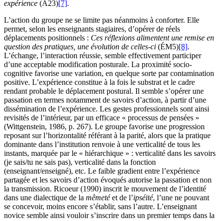
expérience
(A23)
[7]
.
L’action du groupe ne se limite pas néanmoins à conforter. Elle
permet, selon les enseignants stagiaires, d’opérer de réels
déplacements positionnels :
Ces réflexions alimentent une remise en
question des pratiques, une évolution de celles-ci
(ÉM5)
[8]
.
L’échange, l’interaction réussie, semble effectivement participer
d’une acceptable modification posturale. La proximité socio-
cognitive favorise une variation, en quelque sorte par contamination
positive. L’expérience constitue à la fois le substrat et le cadre
rendant probable le déplacement postural. Il semble s’opérer une
passation en termes notamment de savoirs d’action, à partir d’une
dissémination de l’expérience. Les gestes professionnels sont ainsi
revisités de l’intérieur, par un efficace « processus de pensées »
(Wittgenstein, 1986, p. 267). Le groupe favorise une progression
reposant sur l’horizontalité référant à la parité, alors que la pratique
dominante dans l’institution renvoie à une verticalité de tous les
instants, marquée par le « hiérarchique » : verticalité dans les savoirs
(je sais/tu ne sais pas), verticalité dans la fonction
(enseignant/enseigné), etc. Le faible gradient entre l’expérience
partagée et les savoirs d’action évoqués autorise la passation et non
la transmission. Ricoeur (1990) inscrit le mouvement de l’identité
dans une dialectique de la
mêmeté
et de l’
ipséité
, l’une ne pouvant
se concevoir, moins encore s’établir, sans l’autre. L’enseignant
novice semble ainsi vouloir s’inscrire dans un premier temps dans la