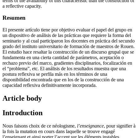
terms of the availability of this characteristic than the construction of
a reflective capacity.
Resumen
El presente artículo tiene por objetivo evaluar el papel del grupo en
un dispositivo de análisis de las prácticas que requiere la forma del
seminario y al cual participaron los docentes en práctica del secundo
grado del instituto universitario de formación de maestros de Rouen.
El estudio hace resaltar la construcción de un discurso grupal que se
fundamenta en una cierta cantidad de parámetros, aceptación o
rechazo previo del marco, gradientes disciplinarios, focalización en
el “problema”, etc. El análisis de los resultados muestra que una
postura reflexiva se perfila más en los términos de una
disponibilidad encontrada que en los de la construcción de una
capacidad reflexiva definitivamente incorporada.
Article body
Introduction
Nous faisons choix de ce néologisme,
l’enseignance
, pour signifier à
la fois la mutation en cours dans laquelle se trouve engagé
l’enseignant et ainsi porter l’accent sur les éléments instables,