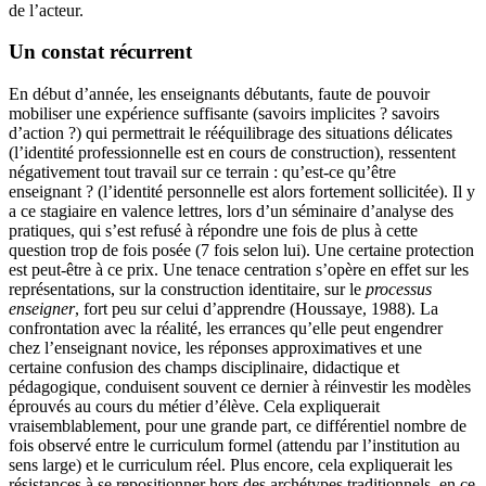
de l’acteur.
Un constat récurrent
En début d’année, les enseignants débutants, faute de pouvoir
mobiliser une expérience suffisante (savoirs implicites ? savoirs
d’action ?) qui permettrait le rééquilibrage des situations délicates
(l’identité professionnelle est en cours de construction), ressentent
négativement tout travail sur ce terrain : qu’est-ce qu’être
enseignant ? (l’identité personnelle est alors fortement sollicitée). Il y
a ce stagiaire en valence lettres, lors d’un séminaire d’analyse des
pratiques, qui s’est refusé à répondre une fois de plus à cette
question trop de fois posée (7 fois selon lui). Une certaine protection
est peut-être à ce prix. Une tenace centration s’opère en effet sur les
représentations, sur la construction identitaire, sur le
processus
enseigner
, fort peu sur celui d’apprendre (Houssaye, 1988). La
confrontation avec la réalité, les errances qu’elle peut engendrer
chez l’enseignant novice, les réponses approximatives et une
certaine confusion des champs disciplinaire, didactique et
pédagogique, conduisent souvent ce dernier à réinvestir les modèles
éprouvés au cours du métier d’élève. Cela expliquerait
vraisemblablement, pour une grande part, ce différentiel nombre de
fois observé entre le curriculum formel (attendu par l’institution au
sens large) et le curriculum réel. Plus encore, cela expliquerait les
résistances à se repositionner hors des archétypes traditionnels, en ce