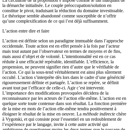
La circularité de la proposition s’impose comme le fait marquant de
la démarche initialisée. Le couple préoccupation/solution en
constitue le pivot, traduisant la réduction du domaine investissable.
Le théorique semble abandonné comme susceptible de n’offrir
qu’une complexification de ce qui l’est déjà suffisamment.
L’action entre dire et faire
L’action est définie selon un paradigme immuable dans l’approche
occidentale. Toute action est en effet pensée à la fois par l’acteur
mais tout autant par l’observateur en termes de moyens et de fins,
mais aussi d’objet et de volonté. L’intentionnalité est en ce cas
réduite à une efficacité repérable, identifiable. L’efficience, la
propension, ne peuvent signifier rien d’autre que le vérifiable de
l’action. Ce qui la sous-tend véritablement est ainsi plus sûrement
occulté. L’action s’interprète dès lors dans le cadre d’une généricité
rigoureusement définie et partagée. L’action se repère, se définit
avant tout par l’efficace de celle-ci. Agir c’est intervenir.
L’importance des modifications provoquées décidera de la
reconnaissance par les acteurs de l’action elle-même. L’action est en
quelque sorte toute contenue dans son résultat. La fonction première
de la mise en mots de l’action elle-même tendra positivement à
éloigner le résultat de la mise en oeuvre. La
méthode indirecte
chère
à Vygotski, et qui consiste pour l’essentiel en un redoublement de
l’expérience par le langage, invite à cette autre activité qui
ambitionne de questionner moins les deux termes que le passage de