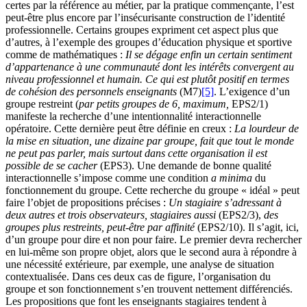
certes par la référence au métier, par la pratique commençante, l’est
peut-être plus encore par l’insécurisante construction de l’identité
professionnelle. Certains groupes expriment cet aspect plus que
d’autres, à l’exemple des groupes d’éducation physique et sportive
comme de mathématiques :
Il se dégage enfin un certain sentiment
d’appartenance à une communauté dont les intérêts convergent au
niveau professionnel et humain. Ce qui est plutôt positif en termes
de cohésion des personnels enseignants
(M7)
[5]
. L’exigence d’un
groupe restreint (
par petits groupes de 6, maximum,
EPS2/1)
manifeste la recherche d’une intentionnalité interactionnelle
opératoire. Cette dernière peut être définie en creux :
La lourdeur de
la mise en situation, une dizaine par groupe, fait que tout le monde
ne peut pas parler, mais surtout dans cette organisation il est
possible de se cacher
(EPS3). Une demande de bonne qualité
interactionnelle s’impose comme une condition
a minima
du
fonctionnement du groupe. Cette recherche du groupe « idéal » peut
faire l’objet de propositions précises :
Un stagiaire s’adressant à
deux autres et trois observateurs, stagiaires aussi
(EPS2/3),
des
groupes plus restreints, peut-être par affinité
(EPS2/10). Il s’agit, ici,
d’un groupe pour dire et non pour faire. Le premier devra rechercher
en lui-même son propre objet, alors que le second aura à répondre à
une nécessité extérieure, par exemple, une analyse de situation
contextualisée. Dans ces deux cas de figure, l’organisation du
groupe et son fonctionnement s’en trouvent nettement différenciés.
Les propositions que font les enseignants stagiaires tendent à