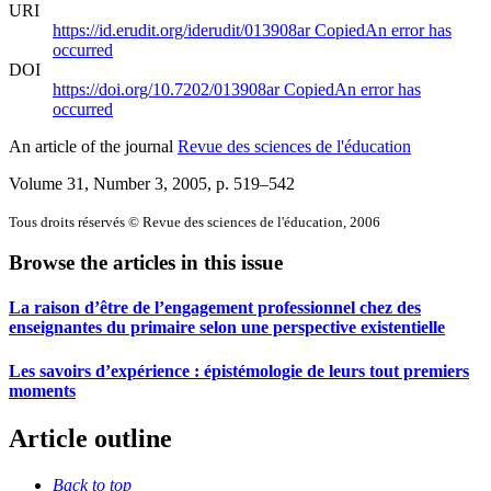
URI
https://id.erudit.org/iderudit/013908ar
Copied
An error has
occurred
DOI
https://doi.org/10.7202/013908ar
Copied
An error has
occurred
An article of the journal
Revue des sciences de l'éducation
Volume 31, Number 3, 2005
, p. 519–542
Tous droits réservés © Revue des sciences de l'éducation, 2006
Browse the articles in this issue
La raison d’être de l’engagement professionnel chez des
enseignantes du primaire selon une perspective existentielle
Les savoirs d’expérience : épistémologie de leurs tout premiers
moments
Article outline
Back to top