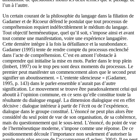
l’un à l’autre.
Un certain courant de la philosophie du langage dans la filiation de
Gadamer et de Ricoeur défend le postulat que tout processus de
compréhension requiert indéfectiblement le médium du langage.
Tout objectif herméneutique, quel qu’il soit, s’impose ainsi et avant
tout comme une manifestation, voire une expérience langagière.
Cette dernière intègre à la fois la défaillance et la surabondance.
Gadamer (1995) tente de rendre compte du processus enclenché
dans l’acte de compréhension. C’est en amont l’obstacle à
comprendre qui initialise la mise en mots. Parler dans le trop plein
(Imbert, 1997) ou le trop peu sont deux moments du processus. Le
premier peut manifester un commencement alors que le second peut
signifier un aboutissement. « L’entente silencieuse » (Gadamer,
1995, p. 143) dans le parler-ensemble n’aurait pas d’autre
signification. Le mouvement se trouve être paradoxalement celui qui
aboutit à l’opinion commune, en ce sens qu’elle constitue toute la
résultante du dialogue engagé. La dimension dialogique est en effet
décisive : dialogue intérieur à partir de l’écrit ou de l’expérience,
dialogue dans le groupe constitué. L’énoncé ne peut plus alors être
considéré du seul point de vue de son organisation, de sa cohérence,
mais du questionnement qui le sous-tend. L’énoncé, du point de vue
de l’herméneutique moderne, s’impose comme une réponse. De ce
positionnement découle l’importance non seulement d’autoriser la
parole mais plus encore de l’accompagner (Leclerc, 2004). Il ne peut