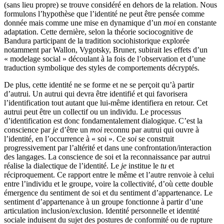
(sans lieu propre) se trouve considéré en dehors de la relation. Nous
formulons l’hypothèse que l’identité ne peut être pensée comme
donnée mais comme une mise en dynamique d’un
moi
en constante
adaptation. Cette dernière, selon la théorie sociocognitive de
Bandura participant de la tradition sociohistorique explorée
notamment par Wallon, Vygotsky, Bruner, subirait les effets d’un
« modelage social » découlant à la fois de l’observation et d’une
traduction symbolique des styles de comportements décryptés.
De plus, cette identité ne se forme et ne se perçoit qu’à partir
d’autrui. Un autrui qui devra être identifié et qui favorisera
l’identification tout autant que lui-même identifiera en retour. Cet
autrui peut être un collectif ou un individu. Le processus
d’identification est donc fondamentalement dialogique. C’est la
conscience par
je
d’être un
moi
reconnu par autrui qui ouvre à
l’identité, en l’occurrence à « soi ». Ce
soi
se construit
progressivement par l’altérité et dans une confrontation/interaction
des langages. La conscience de soi et la reconnaissance par autrui
réalise la dialectique de l’identité. Le
je
institue le
tu
et
réciproquement. Ce rapport entre le même et l’autre renvoie à celui
entre l’individu et le groupe, voire la collectivité, d’où cette double
émergence du sentiment de soi et du sentiment d’appartenance. Le
sentiment d’appartenance à un groupe fonctionne à partir d’une
articulation inclusion/exclusion. Identité personnelle et identité
sociale induisent du sujet des postures de conformité ou de rupture