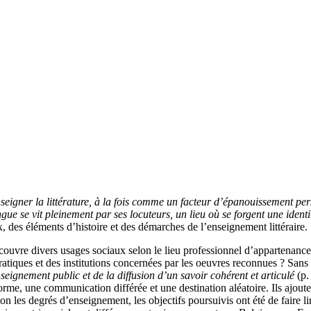
nseigner la littérature, à la fois comme un facteur d’épanouissement pe
angue se vit pleinement par ses locuteurs, un lieu où se forgent une iden
, des éléments d’histoire et des démarches de l’enseignement littéraire.
couvre divers usages sociaux selon le lieu professionnel d’appartenance (li
tiques et des institutions concernées par les oeuvres reconnues ? Sans 
seignement public et de la diffusion d’un savoir cohérent et articulé
(p. 
rme, une communication différée et une destination aléatoire. Ils ajouten
lon les degrés d’enseignement, les objectifs poursuivis ont été de faire li