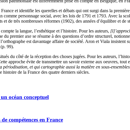
nsion patrimoniale est différemment prise en compte en Belgique, en Fr
ance et identifie les querelles et débats qui ont surgi dans la première
ain comme personnage social, avec les lois de 1791 et 1793. Avec la scolar
s et de très nombreuses réformes (1902), des années d’équilibre et de s
mpte la langue, l’esthétique et l’histoire. Pour les auteurs,
[l]’approch
e du premier axe se résume à des questions d’ordre structurel, notionnel
 l’orthographe est davantage affaire de société. Aron et Viala insisten
(p. 99).
tués du côté de la réception des choses jugées. Pour les auteurs, l’histoir
ette approche évite de transmettre un savoir externe aux oeuvres, tout 
a périodisation, et qui cartographie aussi la matière en sous-ensembles
 histoire de la France des quatre derniers siècles.
s un océan conceptuel
es de compétences en France