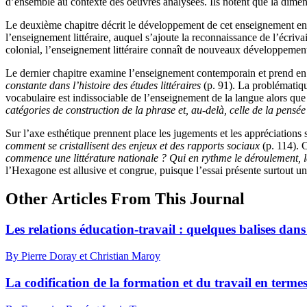
d’ensemble au contexte des oeuvres analysées. Ils notent que la dime
Le deuxième chapitre décrit le développement de cet enseignement en Fr
l’enseignement littéraire, auquel s’ajoute la reconnaissance de l’écriv
colonial, l’enseignement littéraire connaît de nouveaux développement
Le dernier chapitre examine l’enseignement contemporain et prend en co
constante dans l’histoire des études littéraires
(p. 91). La problématiqu
vocabulaire est indissociable de l’enseignement de la langue alors que
catégories de construction de la phrase et, au-delà, celle de la pensée
Sur l’axe esthétique prennent place les jugements et les appréciations si
comment se cristallisent des enjeux et des rapports sociaux
(p. 114). C
commence une littérature nationale
? Qui en rythme le déroulement, l
l’Hexagone est allusive et congrue, puisque l’essai présente surtout une
Other Articles From This Journal
Les relations éducation-travail : quelques balises dan
By Pierre Doray et Christian Maroy
La codification de la formation et du travail en term