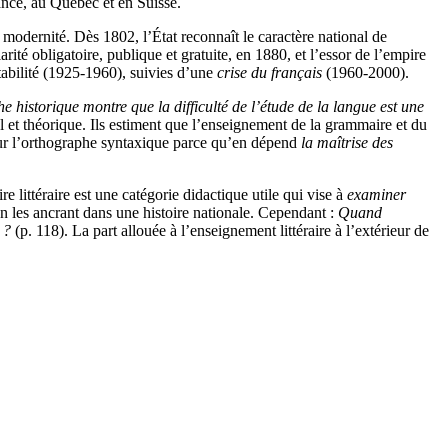
ance, au Québec et en Suisse.
 modernité. Dès 1802, l’État reconnaît le caractère national de
ité obligatoire, publique et gratuite, en 1880, et l’essor de l’empire
tabilité (1925-1960), suivies d’une
crise du français
(1960-2000).
e historique montre que la difficulté de l’étude de la langue est une
 et théorique. Ils estiment que l’enseignement de la grammaire et du
t sur l’orthographe syntaxique parce qu’en dépend
la maîtrise des
e littéraire est une catégorie didactique utile qui vise à
examiner
en les ancrant dans une histoire nationale. Cependant :
Quand
?
(p. 118). La part allouée à l’enseignement littéraire à l’extérieur de