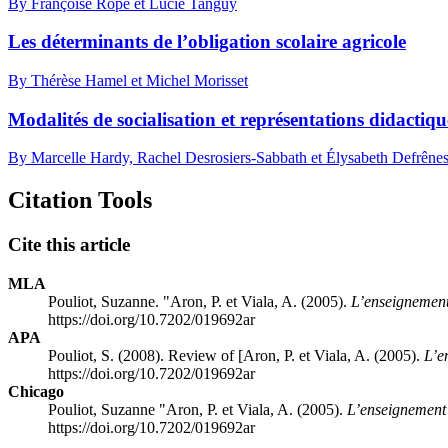
By Françoise Ropé et Lucie Tanguy
Les déterminants de l’obligation scolaire agricole
By Thérèse Hamel et Michel Morisset
Modalités de socialisation et représentations didactiq
By Marcelle Hardy, Rachel Desrosiers-Sabbath et Élysabeth Defrêne
Citation Tools
Cite this article
MLA
Pouliot, Suzanne. "Aron, P. et Viala, A. (2005).
L’enseignement 
https://doi.org/10.7202/019692ar
APA
Pouliot, S. (2008). Review of [Aron, P. et Viala, A. (2005).
L’e
https://doi.org/10.7202/019692ar
Chicago
Pouliot, Suzanne "Aron, P. et Viala, A. (2005).
L’enseignement l
https://doi.org/10.7202/019692ar