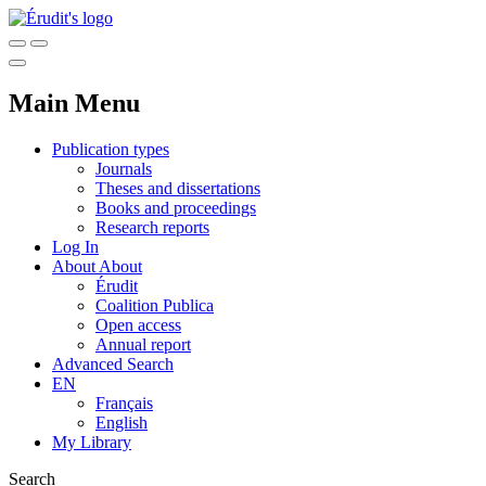
Main Menu
Publication types
Journals
Theses and dissertations
Books and proceedings
Research reports
Log In
About
About
Érudit
Coalition Publica
Open access
Annual report
Advanced Search
EN
Français
English
My Library
Search