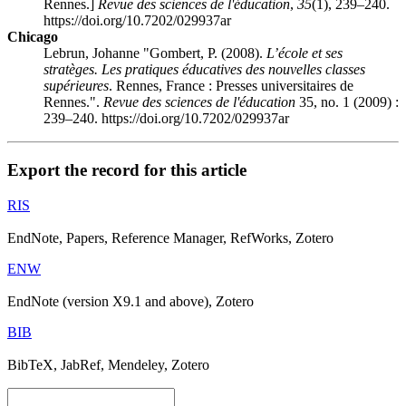
Rennes.]
Revue des sciences de l'éducation
,
35
(1), 239–240.
https://doi.org/10.7202/029937ar
Chicago
Lebrun, Johanne "Gombert, P. (2008).
L’école et ses
stratèges. Les pratiques éducatives des nouvelles classes
supérieures
. Rennes, France : Presses universitaires de
Rennes.".
Revue des sciences de l'éducation
35, no. 1 (2009) :
239–240. https://doi.org/10.7202/029937ar
Export the record for this article
RIS
EndNote, Papers, Reference Manager, RefWorks, Zotero
ENW
EndNote (version X9.1 and above), Zotero
BIB
BibTeX, JabRef, Mendeley, Zotero