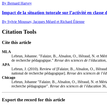
By Bernard Harvey
Impact de la situation tutorale sur l’activité en classe
By Sylvie Moussay, Jacques Méard et Richard Étienne
Citation Tools
Cite this article
MLA
Lebrun, Johanne. "Falaize, B., Absalon, O., Héraud, N. et Mér
de recherche pédagogique."
Revue des sciences de l’éducation
APA
Lebrun, J. (2010). Review of [Falaize, B., Absalon, O., Héraud
national de recherche pédagogique].
Revue des sciences de l’é
Chicago
Lebrun, Johanne "Falaize, B., Absalon, O., Héraud, N. et Méri
recherche pédagogique".
Revue des sciences de l’éducation
36,
Export the record for this article