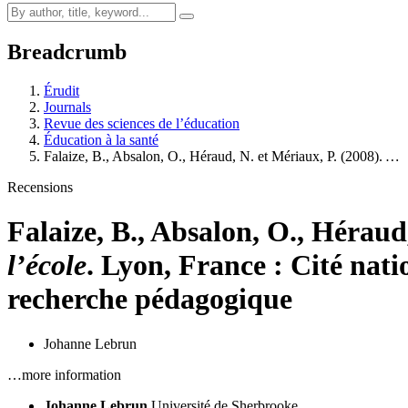
Breadcrumb
Érudit
Journals
Revue des sciences de l’éducation
Éducation à la santé
Falaize, B., Absalon, O., Héraud, N. et Mériaux, P. (2008).
…
Recensions
Falaize, B., Absalon, O., Héraud
l’école
. Lyon, France : Cité nati
recherche pédagogique
Johanne Lebrun
…more information
Johanne Lebrun
Université de Sherbrooke