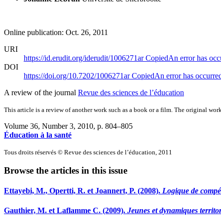
Online publication: Oct. 26, 2011
URI
https://id.erudit.org/iderudit/1006271ar
Copied
An error has occ
DOI
https://doi.org/10.7202/1006271ar
Copied
An error has occurre
A review of the journal
Revue des sciences de l’éducation
This article is a review of another work such as a book or a film. The original work
Volume 36, Number 3, 2010
, p. 804–805
Éducation à la santé
Tous droits réservés © Revue des sciences de l’éducation, 2011
Browse the articles in this issue
Ettayebi, M., Opertti, R. et Joannert, P. (2008).
Logique de compéte
Gauthier, M. et Laflamme C. (2009).
Jeunes et dynamiques territori