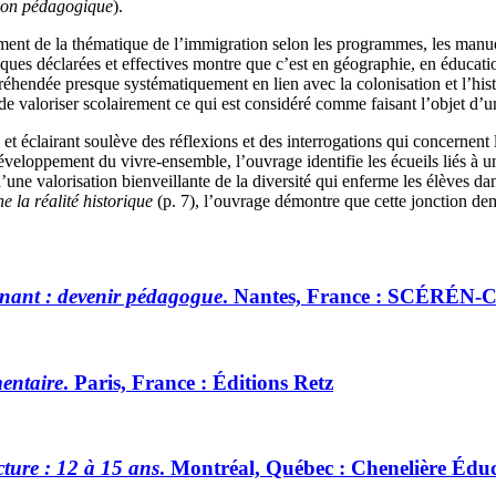
ion pédagogique
).
tement de la thématique de l’immigration selon les programmes, les manuel
tiques déclarées et effectives montre que c’est en géographie, en éducatio
hendée presque systématiquement en lien avec la colonisation et l’histo
 de valoriser scolairement ce qui est considéré comme faisant l’objet d’u
et éclairant soulève des réflexions et des interrogations qui concernent
eloppement du vivre-ensemble, l’ouvrage identifie les écueils liés à une
d’une valorisation bienveillante de la diversité qui enferme les élèves d
 la réalité historique
(p. 7), l’ouvrage démontre que cette jonction 
gnant : devenir pédagogue
. Nantes, France : SCÉRÉN-C
mentaire
. Paris, France : Éditions Retz
cture : 12 à 15 ans
. Montréal, Québec : Chenelière Édu