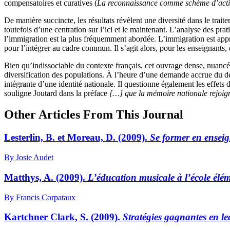
compensatoires et curatives (
La reconnaissance comme schème d’act
De manière succincte, les résultats révèlent une diversité dans le trai
toutefois d’une centration sur l’ici et le maintenant. L’analyse des pra
l’immigration est la plus fréquemment abordée. L’immigration est appré
pour l’intégrer au cadre commun. Il s’agit alors, pour les enseignants,
Bien qu’indissociable du contexte français, cet ouvrage dense, nuancé 
diversification des populations. À l’heure d’une demande accrue du dév
intégrante d’une identité nationale. Il questionne également les effets 
souligne Joutard dans la préface
[…] que la mémoire nationale rejoigne
Other Articles From This Journal
Lesterlin, B. et Moreau, D. (2009).
Se former en ensei
By Josie Audet
Matthys, A. (2009).
L’éducation musicale à l’école élé
By Francis Corpataux
Kartchner Clark, S. (2009).
Stratégies gagnantes en le