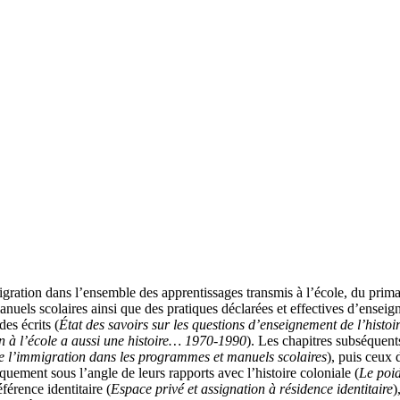
mmigration dans l’ensemble des apprentissages transmis à l’école, du prima
uels scolaires ainsi que des pratiques déclarées et effectives d’enseigna
des écrits (
État des savoirs sur les questions d’enseignement de l’histoi
on à l’école a aussi une histoire… 1970-1990
). Les chapitres subséquent
 de l’immigration dans les programmes et manuels scolaires
), puis ceux 
iquement sous l’angle de leurs rapports avec l’histoire coloniale (
Le poi
éférence identitaire (
Espace privé et assignation à résidence identitaire
)