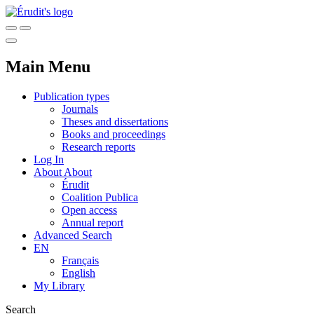
Main Menu
Publication types
Journals
Theses and dissertations
Books and proceedings
Research reports
Log In
About
About
Érudit
Coalition Publica
Open access
Annual report
Advanced Search
EN
Français
English
My Library
Search