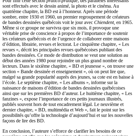
Pour finir cette section
pratico-pratique
, des parallèles intéressants
sont effectués avec le dessin animé, la photo et le cinéma. Au
quatrième chapitre, la BD est à l’honneur. Après une période
sombre, entre 1930 et 1960, un premier regroupement de créateurs
de bandes dessinées québécois voit le jour avec
Chiendent
,
en 1965.
Même si ce groupe ne survivra que six mois, il provoque une
véritable prise de conscience à propos de l’importance de soutenir
les créateurs québécois et de l’urgence de collaborer entre maisons
d’édition, librairie, revues et lectorat. Le cinquième chapitre, « Les
revues », décrit les principales revues québécoises publiant des
bandes dessinées. Ce mode de distribution se veut une solution au
début des années 1980 pour rejoindre un plus grand nombre de
lecteurs. Dans le sixième chapitre, « BD et jeunesse », on trouve une
section « Bande dessinée et enseignement », où on peut lire que,
malgré sa grande popularité auprès des jeunes, sa cote est en baisse à
l’école. Le septième chapitre, « Les albums », informe sur la
naissance de maisons d’édition de bandes dessinées québécoises
ainsi que sur les premières BD d’auteur. Le huitième chapitre, « Les
fanzines », expose l’importance de ces petits journaux illustrés,
publiés souvent hors de tout encadrement légal. Le neuvième et
dernier chapitre, « BD, multimédia et Web », fait le point sur les
possibilités qu’offre la technologie d’aujourd’hui et sur les nouvelles
façons de lire des BD.
En conclusion, l’auteure s’efforce de clarifier les besoins de ce