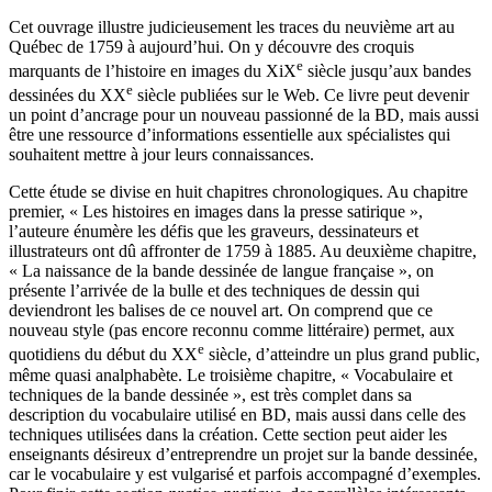
Cet ouvrage illustre judicieusement les traces du neuvième art au
Québec de 1759 à aujourd’hui. On y découvre des croquis
e
marquants de l’histoire en images du
XiX
siècle jusqu’aux bandes
e
dessinées du
XX
siècle publiées sur le Web. Ce livre peut devenir
un point d’ancrage pour un nouveau passionné de la BD, mais aussi
être une ressource d’informations essentielle aux spécialistes qui
souhaitent mettre à jour leurs connaissances.
Cette étude se divise en huit chapitres chronologiques. Au chapitre
premier, « Les histoires en images dans la presse satirique »,
l’auteure énumère les défis que les graveurs, dessinateurs et
illustrateurs ont dû affronter de 1759 à 1885. Au deuxième chapitre,
« La naissance de la bande dessinée de langue française », on
présente l’arrivée de la bulle et des techniques de dessin qui
deviendront les balises de ce nouvel art. On comprend que ce
nouveau style (pas encore reconnu comme littéraire) permet, aux
e
quotidiens du début du
XX
siècle, d’atteindre un plus grand public,
même quasi analphabète. Le troisième chapitre, « Vocabulaire et
techniques de la bande dessinée », est très complet dans sa
description du vocabulaire utilisé en BD, mais aussi dans celle des
techniques utilisées dans la création. Cette section peut aider les
enseignants désireux d’entreprendre un projet sur la bande dessinée,
car le vocabulaire y est vulgarisé et parfois accompagné d’exemples.