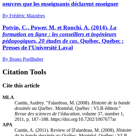
oeuvres que les enseignants déclarent enseigner
By Frédéric Maizières
Potvin, C., Power, M. et Ronchi, A. (2014).
La
formation en ligne : les conseillers et ingénieurs
pédagogiques, 20 études de cas
. Québec, Québec :
Presses de l’Université Laval
By Bruno Poellhuber
Citation Tools
Cite this article
MLA
Cantin, Audrey. "Falardeau, M. (2008).
Histoire de la bande
dessinée au Québec.
Montréal, Québec : VLB éditeur."
Revue des sciences de l’éducation
, volume 37, number 1,
2011, p. 187–188. https://doi.org/10.7202/1007677ar
APA
Cantin, A. (2011). Review of [Falardeau, M. (2008).
Histoire
de la bande dessinée au Québec.
Montréal, Québec : VLB