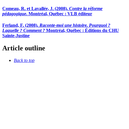
Comeau, R. et Lavallée, J. (2008).
Contre la réforme
pédagogique
. Montréal, Québec : VLB éditeur
Ferland, F. (2008).
Raconte-moi une histoire. Pourquoi ?
Laquelle ? Comment ?
Montréal, Québec : Éditions du CHU
Sainte-Justine
Article outline
Back to top