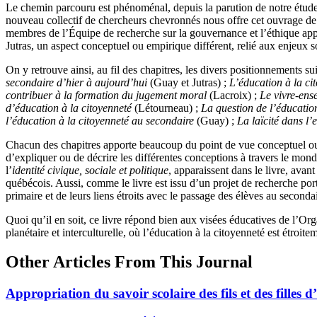
Le chemin parcouru est phénoménal, depuis la parution de notre étud
nouveau collectif de chercheurs chevronnés nous offre cet ouvrage de g
membres de l’Équipe de recherche sur la gouvernance et l’éthique appl
Jutras, un aspect conceptuel ou empirique différent, relié aux enjeux 
On y retrouve ainsi, au fil des chapitres, les divers positionnements su
secondaire d’hier à aujourd’hui
(Guay et Jutras) ;
L’éducation à la ci
contribuer à la formation du jugement moral
(Lacroix) ;
Le vivre-ense
d’éducation à la citoyenneté
(Létourneau) ;
La question de l’éducation
l’éducation à la citoyenneté au secondaire
(Guay) ;
La laïcité dans l’
Chacun des chapitres apporte beaucoup du point de vue conceptuel ou m
d’expliquer ou de décrire les différentes conceptions à travers le mond
l’
identité civique, sociale et politique
, apparaissent dans le livre, avan
québécois. Aussi, comme le livre est issu d’un projet de recherche por
primaire et de leurs liens étroits avec le passage des élèves au secondair
Quoi qu’il en soit, ce livre répond bien aux visées éducatives de l’O
planétaire et interculturelle, où l’éducation à la citoyenneté est étroit
Other Articles From This Journal
Appropriation du savoir scolaire des fils et des filles d