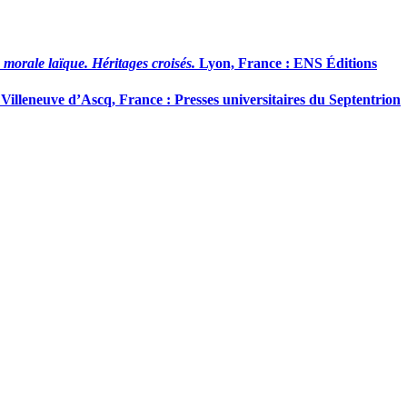
 morale laïque. Héritages croisés.
Lyon, France : ENS Éditions
Villeneuve d’Ascq, France : Presses universitaires du Septentrion