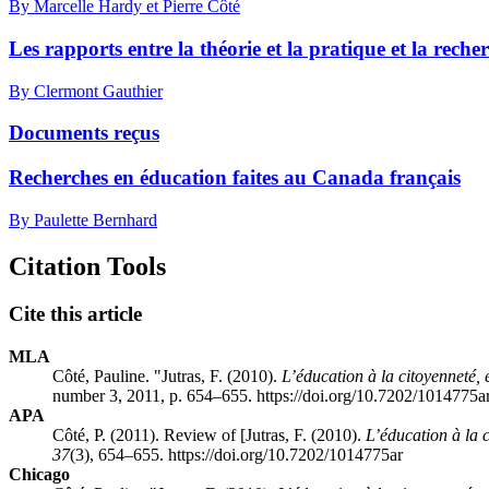
By Marcelle Hardy et Pierre Côté
Les rapports entre la théorie et la pratique et la reche
By Clermont Gauthier
Documents reçus
Recherches en éducation faites au Canada français
By Paulette Bernhard
Citation Tools
Cite this article
MLA
Côté, Pauline. "Jutras, F. (2010).
L’éducation à la citoyenneté,
number 3, 2011, p. 654–655. https://doi.org/10.7202/1014775a
APA
Côté, P. (2011). Review of [Jutras, F. (2010).
L’éducation à la 
37
(3), 654–655. https://doi.org/10.7202/1014775ar
Chicago