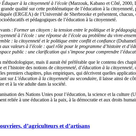
e
Éduquer à la citoyenneté à l’école
(Marzouk, Kabano et Côté, 2000, Le
rande qualité sur cette problématique de l’éducation à la citoyenneté, 
iquée (ERGEA) de l’Université de Sherbrooke et présentent, chacun, dan
socioéducatifs et pédagogiques de l’éducation à la citoyenneté.
ivants :
Former un citoyen : la tension entre le politique et le pédagogi
toyenneté à l’école : une réponse de l’école au problème du vivre-ense
mble : la citoyenneté et le politique entre conflit et confiance
(Duhamel
 aux valeurs à l’école : quel rôle pour le programme d’histoire et d’éd
espace public : une clarification qui s’impose pour comprendre l’éducati
éthodologique, mais il aurait été préférable que le contenu des chapit
e et l’histoire des notions de
citoyenneté
, d’
éducation à la citoyenneté
,
t les premiers chapitres, plus empiriques, qui décrivent quelles applicati
tant sur
L’éducation à la citoyenneté au secondaire
, il laisse ainsi de c
e et à la vie adulte dans la société.
rganisation des Nations Unies pour l’éducation, la science et la cultu
ement reliée à une éducation à la paix, à la démocratie et aux droits humai
’ouvriers, d’agriculteurs et d’artisans