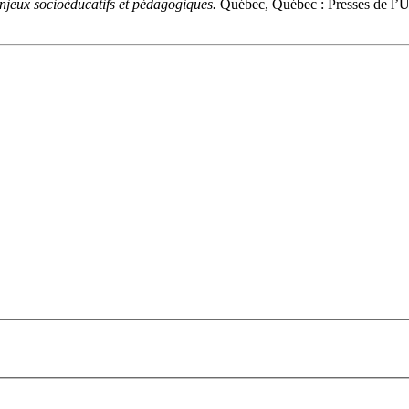
enjeux socioéducatifs et pédagogiques.
Québec, Québec : Presses de l’U