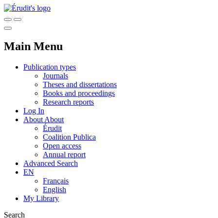
Main Menu
Publication types
Journals
Theses and dissertations
Books and proceedings
Research reports
Log In
About
About
Érudit
Coalition Publica
Open access
Annual report
Advanced Search
EN
Français
English
My Library
Search