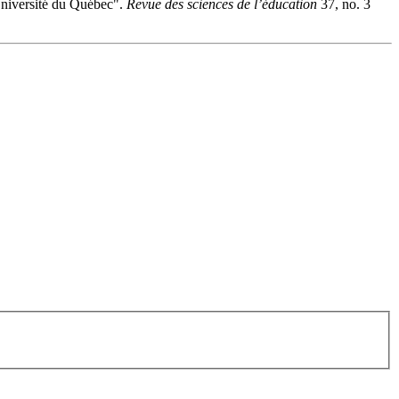
niversité du Québec".
Revue des sciences de l’éducation
37, no. 3