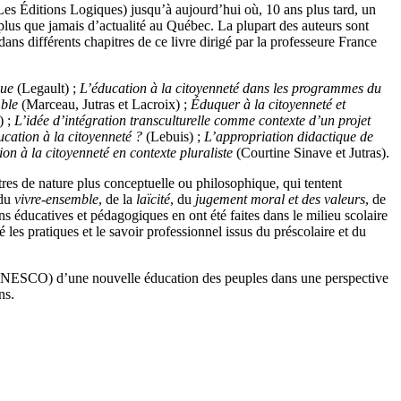
s Éditions Logiques) jusqu’à aujourd’hui où, 10 ans plus tard, un
plus que jamais d’actualité au Québec. La plupart des auteurs sont
s différents chapitres de ce livre dirigé par la professeure France
que
(Legault) ;
L’éducation à la citoyenneté dans les programmes du
mble
(Marceau, Jutras et Lacroix) ;
Éduquer à la citoyenneté et
) ;
L’idée d’intégration transculturelle comme contexte d’un projet
ucation à la citoyenneté ?
(Lebuis) ;
L’appropriation didactique de
on à la citoyenneté en contexte pluraliste
(Courtine Sinave et Jutras).
res de nature plus conceptuelle ou philosophique, qui tentent
 du
vivre-ensemble
, de la
laïcité
, du
jugement moral et des valeurs
, de
ons éducatives et pédagogiques en ont été faites dans le milieu scolaire
ôté les pratiques et le savoir professionnel issus du préscolaire et du
re (UNESCO) d’une nouvelle éducation des peuples dans une perspective
ns.