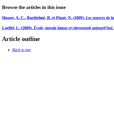
Browse the articles in this issue
Husser, A.-C., Barthelmé, B. et Piqué, N. (2009).
Les sources de la
Loeffel, L. (2009).
École, morale laïque et citoyenneté aujourd’hui.
Article outline
Back to top