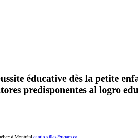
ussite éducative dès la petite enf
tores predisponentes al logro edu
uébec à Montréal
cantin.gilles@uqam.ca