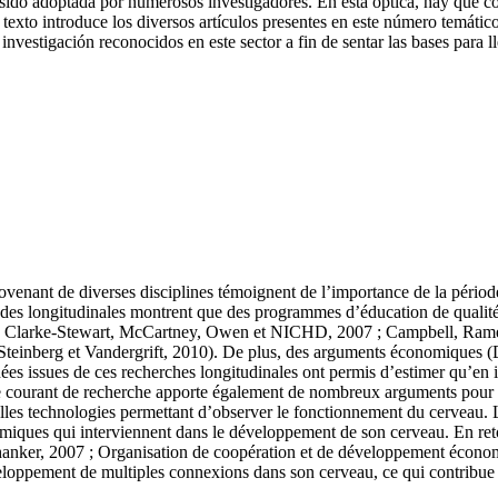
 sido adoptada por numerosos investigadores. En esta óptica, hay que co
 texto introduce los diversos artículos presentes en este número temátic
 investigación reconocidos en este sector a fin de sentar las bases para 
enant de diverses disciplines témoignent de l’importance de la période 
udes longitudinales montrent que des programmes d’éducation de qualité p
inal, Clarke-Stewart, McCartney, Owen et NICHD, 2007 ; Campbell, Rame
 Steinberg et Vandergrift, 2010). De plus, des arguments économiques (D
nnées issues de ces recherches longitudinales ont permis d’estimer qu’en 
re courant de recherche apporte également de nombreux arguments pour att
elles technologies permettant d’observer le fonctionnement du cerveau
himiques qui interviennent dans le développement de son cerveau. En ret
hanker, 2007 ; Organisation de coopération et de développement écono
veloppement de multiples connexions dans son cerveau, ce qui contribue n