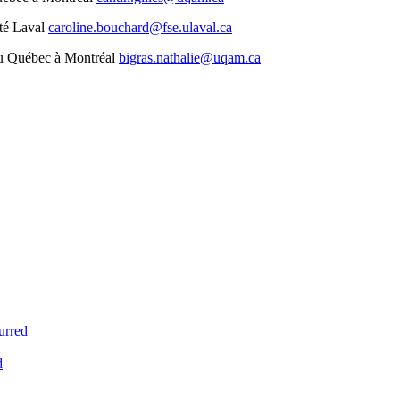
té Laval
caroline.bouchard@fse.ulaval.ca
du Québec à Montréal
bigras.nathalie@uqam.ca
urred
d