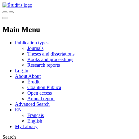
Main Menu
Publication types
Journals
Theses and dissertations
Books and proceedings
Research reports
Log In
About
About
Érudit
Coalition Publica
Open access
Annual report
Advanced Search
EN
Français
English
My Library
Search