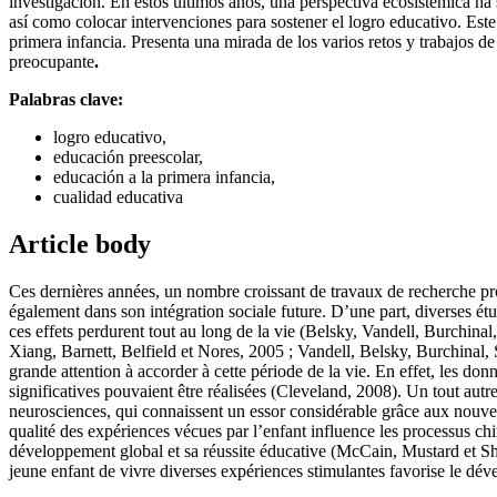
investigación. En estos últimos años, una perspectiva ecosistémica ha
así como colocar intervenciones para sostener el logro educativo. Este
primera infancia. Presenta una mirada de los varios retos y trabajos de
preocupante
.
Palabras clave:
logro educativo,
educación preescolar,
educación a la primera infancia,
cualidad educativa
Article body
Ces dernières années, un nombre croissant de travaux de recherche prov
également dans son intégration sociale future. D’une part, diverses ét
ces effets perdurent tout au long de la vie (Belsky, Vandell, Burch
Xiang, Barnett, Belfield et Nores, 2005 ; Vandell, Belsky, Burchinal,
grande attention à accorder à cette période de la vie. En effet, les do
significatives pouvaient être réalisées (Cleveland, 2008). Un tout aut
neurosciences, qui connaissent un essor considérable grâce aux nouv
qualité des expériences vécues par l’enfant influence les processus c
développement global et sa réussite éducative (McCain, Mustard et S
jeune enfant de vivre diverses expériences stimulantes favorise le dé