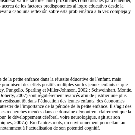
nsiderar varios factores tanto proximales como distales para entender,
o acerca de los factores predisponentes al logro educativo desde la
llevar a cabo una reflexión sobre esta problemática a la vez compleja y
de la petite enfance dans la réussite éducative de l’enfant, mais
roduisent des effets positifs multiples sur les jeunes enfants et que
y, Pungello, Sparling et Miller-Johnson, 2002 ; Schweinhart, Montie,
oherty, 2007) sont régulièrement avancés afin de justifier une plus
investissant tôt dans l’éducation des jeunes enfants, des économies
ester de l’importance de la période de la petite enfance. Il s’agit des
. Les recherches menées dans ce domaine démontrent clairement que la
our, le développement cérébral, voire neurologique, agit sur son
miques, 2007a). En d’autres mots, un environnement permettant au
otamment à l’actualisation de son potentiel cognitif.