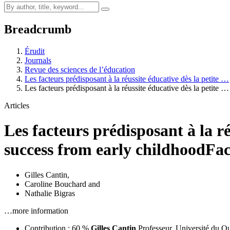
Breadcrumb
Érudit
Journals
Revue des sciences de l’éducation
Les facteurs prédisposant à la réussite éducative dès la petite …
Les facteurs prédisposant à la réussite éducative dès la petite …
Articles
Les facteurs prédisposant à la ré
success from early childhood
Fac
Gilles Cantin
,
Caroline Bouchard
and
Nathalie Bigras
…more information
Contribution : 60 %
Gilles Cantin
Professeur, Université du Q